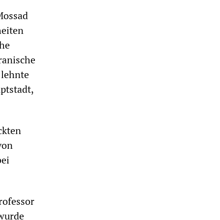
Mossad
eiten
che
ranische
 lehnte
ptstadt,
ckten
von
bei
rofessor
wurde