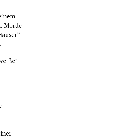
 einem
le Morde
Häuser“
.
weiße”
e
Einer