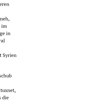
deren
aneh,
 im
ge in
ral
t Syrien
hschub
tuxnet,
 die