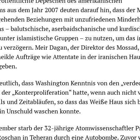
röffentlichte Depeschen des amerikanischen
s aus dem Jahr 2007 deuten darauf hin, dass der 
 gehenden Beziehungen mit unzufriedenen Minderh
ns – balutschische, aserbaidschanische und kurdis
unter islamistische Gruppen – zu nutzen, um das i
verzögern. Meir Dagan, der Direktor des Mossad,
heikle Aufträge wie Attentate in der iranischen Hau
geben.
eutlich, dass Washington Kenntnis von den „verde
er „Konterproliferation“ hatte, wenn auch nicht 
ils und Zeitabläufen, so dass das Weiße Haus sich 
 in Unschuld waschen konnte.
mber starb der 32-jährige Atomwissenschaftler P
oschan in Teheran durch eine Autobombe. Zuvor 