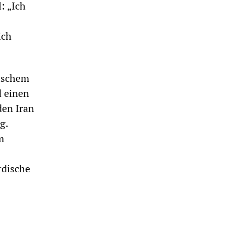
l: „Ich
ich
nischem
d einen
den Iran
g.
m
rdische