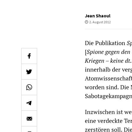
Jean Shaoul
2. August 2012
Die Publikation
Sp
[
Spione gegen den 
Kriegen – keine dt
innerhalb der ver
Atomwissenschaft
worden sind. Die 
Sabotagekampagne
Inzwischen ist w
eine verdeckte Te
zerstören soll. D