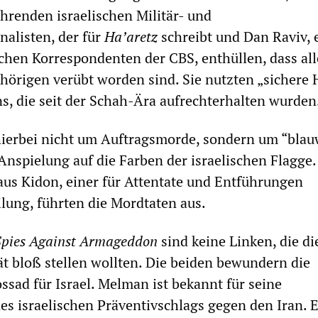
renden israelischen Militär- und
alisten, der für
Ha’aretz
schreibt und Dan Raviv,
schen Korrespondenten der CBS, enthüllen, dass al
örigen verübt worden sind. Sie nutzten „sichere 
ns, die seit der Schah-Ära aufrechterhalten wurden
hierbei nicht um Auftragsmorde, sondern um “blau
Anspielung auf die Farben der israelischen Flagge.
us Kidon, einer für Attentate und Entführungen
lung, führten die Mordtaten aus.
Spies Against Armageddon
sind keine Linken, die di
t bloß stellen wollten. Die beiden bewundern die
ssad für Israel. Melman ist bekannt für seine
es israelischen Präventivschlags gegen den Iran. 