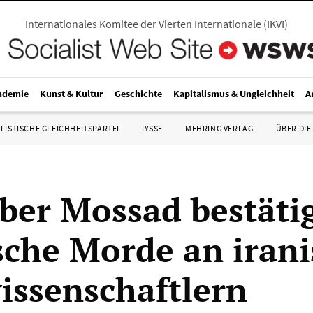
Internationales Komitee der Vierten Internationale
(
IKVI
)
ndemie
Kunst & Kultur
Geschichte
Kapitalismus & Ungleichheit
A
LISTISCHE GLEICHHEITSPARTEI
IYSSE
MEHRING VERLAG
ÜBER DIE
ber Mossad bestäti
ische Morde an iran
ssenschaftlern