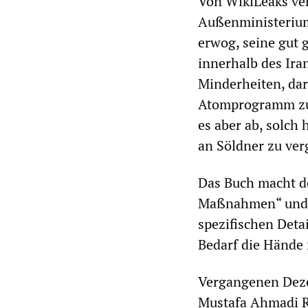
Von WikiLeaks ve
Außenministerium
erwog, seine gut
innerhalb des Ira
Minderheiten, dar
Atomprogramm zu 
es aber ab, solch 
an Söldner zu ver
Das Buch macht d
Maßnahmen“ und d
spezifischen Deta
Bedarf die Hände
Vergangenen Deze
Mustafa Ahmadi R