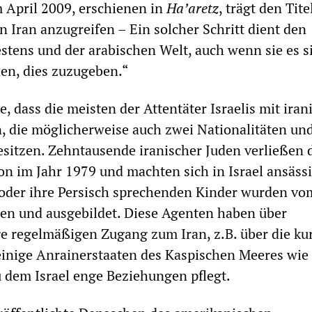
m April 2009, erschienen in
Ha’aretz
, trägt den Tite
n Iran anzugreifen – Ein solcher Schritt dient den
stens und der arabischen Welt, auch wenn sie es s
nen, dies zuzugeben.“
, dass die meisten der Attentäter Israelis mit ira
, die möglicherweise auch zwei Nationalitäten un
esitzen. Zehntausende iranischer Juden verließen 
on im Jahr 1979 und machten sich in Israel ansässi
 oder ihre Persisch sprechenden Kinder wurden vo
n und ausgebildet. Diese Agenten haben über
 regelmäßigen Zugang zum Iran, z.B. über die ku
einige Anrainerstaaten des Kaspischen Meeres wie
 dem Israel enge Beziehungen pflegt.