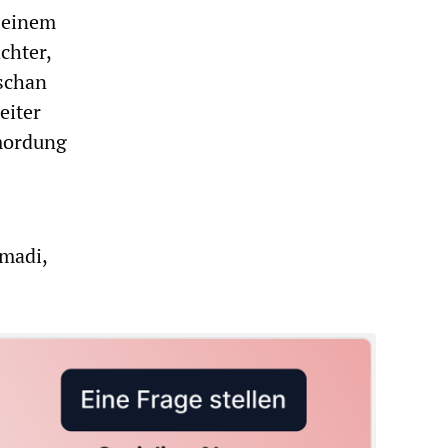
 seinem
chter,
oschan
eiter
rmordung
madi,