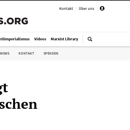
Kontakt
|
Über uns
|
ntiimperialismus
Videos
Marxist Library
 WSWS
KONTAKT
SPENDEN
gt
ischen