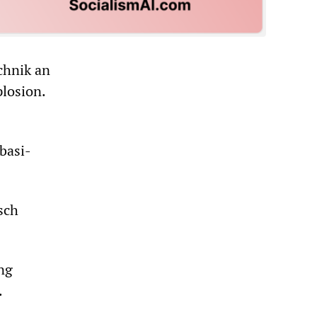
chnik an
losion.
basi-
sch
ung
.