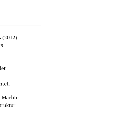
rs
(2012)
en
det
htet.
n Mächte
truktur