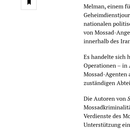
Melman, einem füh
Geheimdienstjourn
nationalen politi
von Mossad-Angeh
innerhalb des Ira
Es handelte sich 
Operationen – in 
Mossad-Agenten a
zuständigen Abtei
Die Autoren von
Mossadkriminalitä
Verdienste des Mo
Unterstützung ein