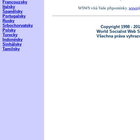
Francouzsky
Italsky
WSWS vítá Vaše připomínky.
wsws@
Španělsky
Portugalsky
Rusky
Srbochorvatsky
Copyright 1998 - 20
Polsky
World Socialist Web S
Turecky
Všechna práva vyhraz
Indonésky
Sinhálsky
Tamilsky