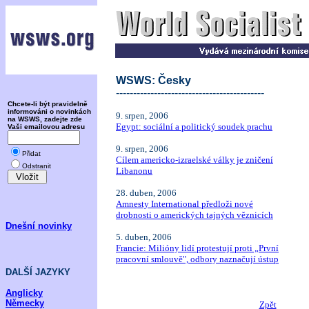
WSWS: Česky
-------------------------------------------
Chcete-li být pravidelně
informováni o novinkách
9. srpen, 2006
na WSWS, zadejte zde
Egypt: sociální a politický soudek prachu
Vaši emailovou adresu
9. srpen, 2006
Přidat
Cílem americko-izraelské války je zničení
Odstranit
Libanonu
28. duben, 2006
Amnesty International předloži nové
drobnosti o amerických tajných věznicích
Dnešní novinky
5. duben, 2006
Francie: Milióny lidí protestují proti „První
pracovní smlouvě", odbory naznačují ústup
DALŠÍ JAZYKY
Anglicky
Německy
Zpět