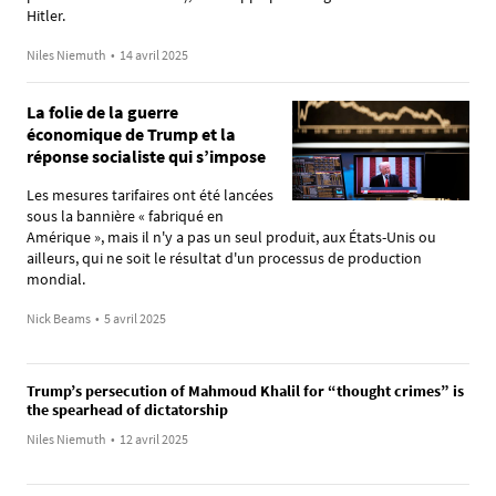
Hitler.
Niles Niemuth
•
14 avril 2025
La folie de la guerre
économique de Trump et la
réponse socialiste qui s’impose
Les mesures tarifaires ont été lancées
sous la bannière « fabriqué en
Amérique », mais il n'y a pas un seul produit, aux États-Unis ou
ailleurs, qui ne soit le résultat d'un processus de production
mondial.
Nick Beams
•
5 avril 2025
Trump’s persecution of Mahmoud Khalil for “thought crimes” is
the spearhead of dictatorship
Niles Niemuth
•
12 avril 2025