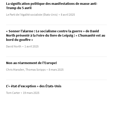
La signification politique des manifestations de masse anti-
Trump du 5 avril
Le Parti de l’égalité socialiste (États-Unis)
•
8 avril 2025
« Sonner l’alarme : Le socialisme contre la guerre » de David
North présenté à la Foire du livre de Leipzig : « L’humanité est au
bord du gouffre »
David North
•
1 avril 2025
Non au réarmement de l’Europe!
Chris Marsden, Thomas Scripps
•
8 mars 2025
L’« état d’exception » des États-Unis
Tom Carter
•
19 mars 2025