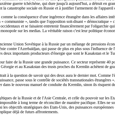
xième guerre tchéchène, qui dure jusqu'à aujourd'hui, a détruit en grand
t la catastrophe sociale en Russie et à justifier l'armement de l'appareil 
e comme la conséquence d'une ingérence étrangère dans les affaires intéri
tion « communiste », tandis que l'opposition soit-disant « démocratique » c
occidentaux et se faisaient entretenir financièrement par l'oligarchie qui
 monopole sur les medias. La véritable raison c'est leur politique écono
'ancienne Union Sovétique à la Russie par un mélange de pressions économ
e contre l'Azerbaïdjan, qui passe de plus en plus sous l'influence de l'
les deux importants producteurs d'énergie que sont le Kasakstan et le T
our faire de la Russie une grande puissance. Ce secteur représente 40 pou
n Géorgie et au Kasakstan des trusts proches du Kremlin achètent de gran
trait à la question de savoir qui des deux aura le dernier mot. Comme l'é
ssance, passe sous le contrôle de sociétés transnationales étrangères ». P
rer dans le nouveau manuel de conduite du Kremlin, sinon ils risquent de
tiques de la Russie et de l'Asie Centrale, et celle du pouvoir sur les Et
t impossible à long terme de réconcilier de manière pacifique. Elles ne 
ussi les objectifs stratégiques des Etats-Unis, des puissances européennes 
mplique déjà de futurs affrontements.