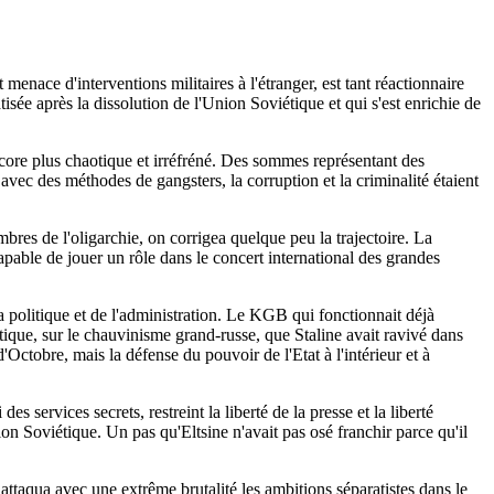
menace d'interventions militaires à l'étranger, est tant réactionnaire
atisée après la dissolution de l'Union Soviétique et qui s'est enrichie de
ncore plus chaotique et irréfréné. Des sommes représentant des
es avec des méthodes de gangsters, la corruption et la criminalité étaient
res de l'oligarchie, on corrigea quelque peu la trajectoire. La
 capable de jouer un rôle dans le concert international des grandes
a politique et de l'administration. Le KGB qui fonctionnait déjà
tique, sur le chauvinisme grand-russe, que Staline avait ravivé dans
ctobre, mais la défense du pouvoir de l'Etat à l'intérieur et à
es services secrets, restreint la liberté de la presse et la liberté
ion Soviétique. Un pas qu'Eltsine n'avait pas osé franchir parce qu'il
 attaqua avec une extrême brutalité les ambitions séparatistes dans le