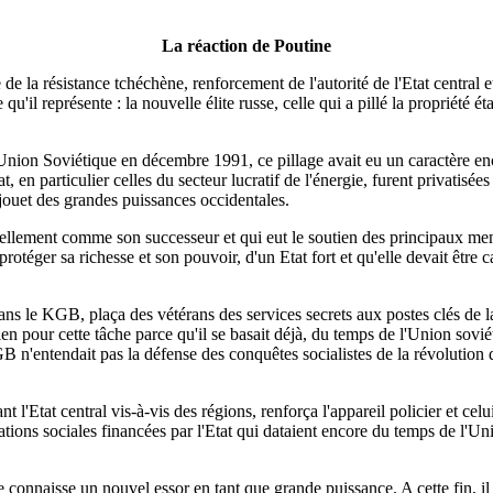
La réaction de Poutine
e la résistance tchéchène, renforcement de l'autorité de l'Etat central et 
u'il représente : la nouvelle élite russe, celle qui a pillé la propriété ét
 l'Union Soviétique en décembre 1991, ce pillage avait eu un caractère e
t, en particulier celles du secteur lucratif de l'énergie, furent privatisé
 jouet des grandes puissances occidentales.
ellement comme son successeur et qui eut le soutien des principaux memb
protéger sa richesse et son pouvoir, d'un Etat fort et qu'elle devait être
ans le KGB, plaça des vétérans des services secrets aux postes clés de l
n pour cette tâche parce qu'il se basait déjà, du temps de l'Union sovié
n'entendait pas la défense des conquêtes socialistes de la révolution d'O
 l'Etat central vis-à-vis des régions, renforça l'appareil policier et celui d
ations sociales financées par l'Etat qui dataient encore du temps de l'Un
e connaisse un nouvel essor en tant que grande puissance. A cette fin, il