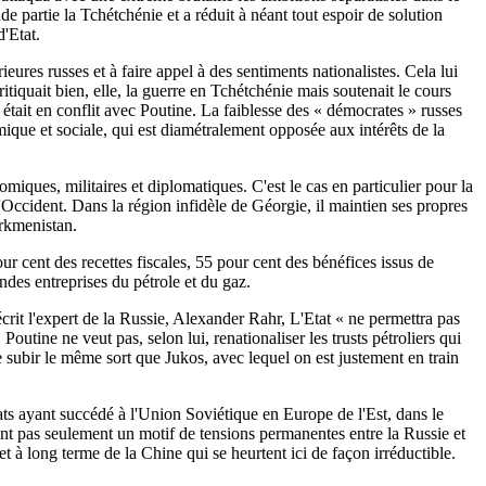
e partie la Tchétchénie et a réduit à néant tout espoir de solution
d'Etat.
eures russes et à faire appel à des sentiments nationalistes. Cela lui
ritiquait bien, elle, la guerre en Tchétchénie mais soutenait le cours
 était en conflit avec Poutine. La faiblesse des « démocrates » russes
mique et sociale, qui est diamétralement opposée aux intérêts de la
iques, militaires et diplomatiques. C'est le cas en particulier pour la
Occident. Dans la région infidèle de Géorgie, il maintien ses propres
urkmenistan.
r cent des recettes fiscales, 55 pour cent des bénéfices issus de
des entreprises du pétrole et du gaz.
crit l'expert de la Russie, Alexander Rahr, L'Etat « ne permettra pas
outine ne veut pas, selon lui, renationaliser les trusts pétroliers qui
 subir le même sort que Jukos, avec lequel on est justement en train
ats ayant succédé à l'Union Soviétique en Europe de l'Est, dans le
sont pas seulement un motif de tensions permanentes entre la Russie et
et à long terme de la Chine qui se heurtent ici de façon irréductible.