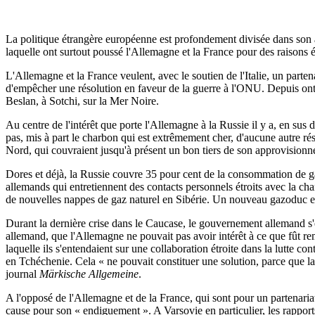
La politique étrangère européenne est profondement divisée dans son at
laquelle ont surtout poussé l'Allemagne et la France pour des raisons
L'Allemagne et la France veulent, avec le soutien de l'Italie, un partena
d'empêcher une résolution en faveur de la guerre à l'ONU. Depuis ont l
Beslan, à Sotchi, sur la Mer Noire.
Au centre de l'intérêt que porte l'Allemagne à la Russie il y a, en sus
pas, mis à part le charbon qui est extrêmement cher, d'aucune autre rés
Nord, qui couvraient jusqu'à présent un bon tiers de son approvisionne
Dores et déjà, la Russie couvre 35 pour cent de la consommation de ga
allemands qui entretiennent des contacts personnels étroits avec la cha
de nouvelles nappes de gaz naturel en Sibérie. Un nouveau gazoduc entr
Durant la dernière crise dans le Caucase, le gouvernement allemand s'e
allemand, que l'Allemagne ne pouvait pas avoir intérêt à ce que fût re
laquelle ils s'entendaient sur une collaboration étroite dans la lutte c
en Tchéchenie. Cela « ne pouvait constituer une solution, parce que la 
journal
Märkische Allgemeine
.
A l'opposé de l'Allemagne et de la France, qui sont pour un partenari
cause pour son « endiguement ». A Varsovie en particulier, les rapport