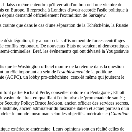
 Il laissa même entendre qu'il verrait d'un bon oeil une victoire de
 en Europe. Il reprocha à Londres d'avoir accordé l'asile politique à
 depuis demandé officiellement l'extradition de Sarkajew.
la crainte que dans le cas d'une séparation de la Tchétchénie, la Russie
ale désintégration, il y a pour cela suffisamment de forces centrifuges
t de conflits régionaux. De nouveaux Etats ne seraient ni démocratiques
t semi-criminelles. Bref, les événements qui ont dévasté la Yougoslavie
dis que le Washington officiel montre de la retenue dans la question
t un rôle important au sein de l'
establishment
de la politique
énie (ACPC), un lobby pro-tchétchène, ceux-là même qui jouèrent le
En font partie Richard Perle, conseiller notoire du Pentagone ; Elliott
asion de l'Irak en qualifiant l'entreprise de 'promenade de santé' ;
r Security Policy; Bruce Jackson, ancien officier des services secrets,
stitute, ancien admirateur du fascisme italien et actuel partisan d'un
odeler le monde musulman selon les objectifs américains » (
Guardian
itique extérieure américaine. Leurs opinions sont en réalité celles de