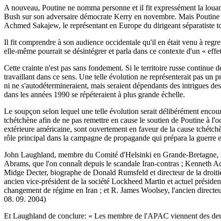
A nouveau, Poutine ne nomma personne et il fit expressément la louange 
Bush sur son adversaire démocrate Kerry en novembre. Mais Poutine cri
Achmed Sakajew, le représentant en Europe du dirigeant séparatiste t
Il fit comprendre à son audience occidentale qu'il en était venu à regre
elle-même pourrait se désintégrer et parla dans ce contexte d'un « eff
Cette crainte n'est pas sans fondement. Si le territoire russe continue d
travaillant dans ce sens. Une telle évolution ne représenterait pas un
ni ne s'autodétermineraient, mais seraient dépendants des intrigues des
dans les années 1990 se répéteraient à plus grande échelle.
Le soupçon selon lequel une telle évolution serait délibérément encour
tchétchène afin de ne pas remettre en cause le soutien de Poutine à l'o
extérieure américaine, sont ouvertement en faveur de la cause tchétc
rôle principal dans la campagne de propagande qui prépara la guerre e
John Laughland, membre du Comité d'Helsinki en Grande-Bretagne, me
Abrams, que l'on connaît depuis le scandale Iran-contras ; Kenneth Ad
Midge Decter, biographe de Donald Rumsfeld et directeur de la droitièr
ancien vice-président de la société Lockheed Martin et actuel préside
changement de régime en Iran ; et R. James Woolsey, l'ancien directe
08. 09. 2004)
Et Laughland de conclure: « Les membre de l'APAC viennent des deux p