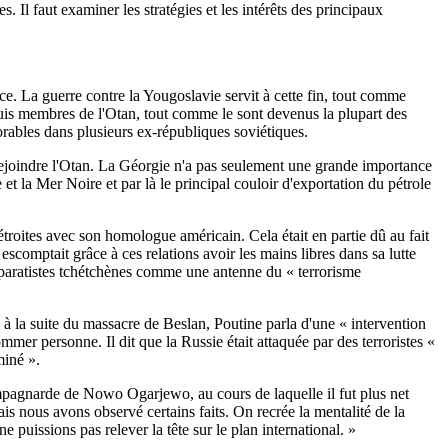
 Il faut examiner les stratégies et les intérêts des principaux
e. La guerre contre la Yougoslavie servit à cette fin, tout comme
depuis membres de l'Otan, tout comme le sont devenus la plupart des
orables dans plusieurs ex-républiques soviétiques.
 rejoindre l'Otan. La Géorgie n'a pas seulement une grande importance
et la Mer Noire et par là le principal couloir d'exportation du pétrole
étroites avec son homologue américain. Cela était en partie dû au fait
escomptait grâce à ces relations avoir les mains libres dans sa lutte
 séparatistes tchétchènes comme une antenne du « terrorisme
 à la suite du massacre de Beslan, Poutine parla d'une « intervention
ommer personne. Il dit que la Russie était attaquée par des terroristes «
miné ».
campagnarde de Nowo Ogarjewo, au cours de laquelle il fut plus net
Mais nous avons observé certains faits. On recrée la mentalité de la
 puissions pas relever la tête sur le plan international. »