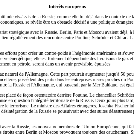
Intérêts européens
titude vis-à-vis de la Russie, comme elle fut déjà dans le contexte de l
 économiques, se révèle être un obstacle décisif à une politique étrangè
riat stratégique avec la Russie. Berlin, Paris et Moscou avaient déjà, à la
ieu régulièrement des rencontres entre Poutine, Schröder et Chirac. La d
 des efforts pour créer un contre-poids à l'hégémonie américaine et s'ou
erve énergétique, elle est fortement dépendante des livraisons de gaz et
ment en pétrole, seront dans un avenir prévisible, épuisées.
z naturel de l'Allemagne. Cette part pourrait augmenter jusqu'à 50 pour
ncellerie, possèdent des parts dans les entreprises russes proches du Pou
e la Russie et l'Allemagne, qui passerait par la Mer Baltique, est égale
st placé de façon ostentatoire derrière Poutine. Le chancellier Schröde
mise en question l'intégrité territoriale de la Russie. Deux jours plus t
ontre le terrorisme. Le ministre des Affaires étrangeres, Joschka Fischer l
désintégration de la Russie se pousuivrait avec des suites désastreuses p
at avec la Russie, les nouveaux membres de l'Union Européenne, qui faisa
s étroits entre Berlin et Moscou provoquent toujours des cauchemars. Si