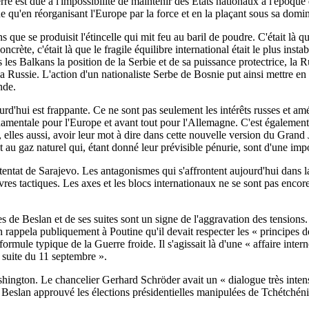
erre est due à l'impossibilité de maintenir des Etats nationaux à l'époq
e qu'en réorganisant l'Europe par la force et en la plaçant sous sa domina
 que se produisit l'étincelle qui mit feu au baril de poudre. C'était là q
ncrète, c'était là que le fragile équilibre international était le plus insta
les Balkans la position de la Serbie et de sa puissance protectrice, la R
 de la Russie. L'action d'un nationaliste Serbe de Bosnie put ainsi mettre 
nde.
ourd'hui est frappante. Ce ne sont pas seulement les intérêts russes et a
ndamentale pour l'Europe et avant tout pour l'Allemagne. C'est également
, elles aussi, avoir leur mot à dire dans cette nouvelle version du Grand 
t au gaz naturel qui, étant donné leur prévisible pénurie, sont d'une impo
'attentat de Sarajevo. Les antagonismes qui s'affrontent aujourd'hui dans
 tactiques. Les axes et les blocs internationaux ne se sont pas encore
es de Beslan et de ses suites sont un signe de l'aggravation des tension
rappela publiquement à Poutine qu'il devait respecter les « principes de 
mule typique de la Guerre froide. Il s'agissait là d'une « affaire intern
a suite du 11 septembre ».
ington. Le chancelier Gerhard Schröder avait un « dialogue très intens
eslan approuvé les élections présidentielles manipulées de Tchétchénie,