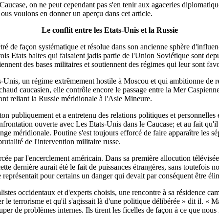
aucase, on ne peut cependant pas s'en tenir aux agaceries diplomatiques.
 Nous voulons en donner un aperçu dans cet article.
Le conflit entre les Etats-Unis et la Russie
tré de façon systématique et résolue dans son ancienne sphère d'influenc
trois Etats baltes qui faisaient jadis partie de l'Union Soviétique sont 
ennent des bases militaires et soutiennent des régimes qui leur sont fav
tats-Unis, un régime extrêmement hostile à Moscou et qui ambitionne de
 chaud caucasien, elle contrôle encore le passage entre la Mer Caspienne 
ont reliant la Russie méridionale à l'Asie Mineure.
ton publiquement et a entretenu des relations politiques et personnelles 
frontation ouverte avec Les Etats-Unis dans le Caucase; et au fait qu'il 
ange méridionale. Poutine s'est toujours efforcé de faire apparaître les
brutalité de l'intervention militaire russe.
rcée par l'encerclement américain. Dans sa première allocution télévisée
cette dernière aurait été le fait de puissances étrangères, sans toutefois n
 représentait pour certains un danger qui devait par conséquent être éli
nalistes occidentaux et d'experts choisis, une rencontre à sa résidence 
le terrorisme et qu'il s'agissait là d'une politique délibérée » dit il. « 
 de problèmes internes. Ils tirent les ficelles de façon à ce que nous ne