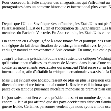
Pour concevoir la réelle ampleur des antagonismes qui s'affrontent au C
protagonistes dans un contexte historique et international plus vaste.
Depuis que l'Union Soviétique s'est effondrée, les Etats-Unis ont péné
l'élargissement à l'Est de l'Otan et l'occupation de l'Afghanistan. Les 
membres du Pacte de Varsovie. En Asie centrale, les Etats-Unis entreti
On entretien en Géorgie, grâce à l'aide financière et politique des E
stratégique du fait de sa situation de voisinage immédiat avec le point
et du gaz naturel en provenance d'Asie centrale. En outre, elle est le p
Jusqu'à présent le président Poutine s'est abstenu de critiquer Washing
qu'il estimait peu réalistes les chances de Moscou dans le cas d'une con
contre les mouvements séparatistes qui menacent l'Etat russe sur sa fr
international », afin d'affaiblir la critique internationale vis-à-vis de la 
Mais il est évident que Moscou ressent de plus en plus la pression exe
directe du terrorisme international contre la Russie » et il insinua que 
parce qu'en tant que puissance nucléaire mondiale de premier plan elle
Le jour suivant eut lieu entre le président russe et un nombre de jour
encore. « Je n'ai pas affirmé que des pays occidentaux faisaient flamber 
guerre froide. Certaines personnes veulent que nous ayons à nous occuper