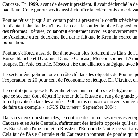
Caucase. En 1999, avant de devenir président, il avait déclenché la deu
pacifique. Cette guerre servit aussi à étouffer la colère croissante devan
Poutine réussit jusqu'à un certain point à présenter le conflit tchéchèn
fut d'autant plus facile qu'il avait en cela le soutien total de l'opposi
des réformes libérales, collaborait étroitement avec les gouvernements 
ne s'explique qu'en deuxième lieu par le fait que le Kremlin exerce un
population.
Poutine s'efforça aussi de lier à nouveau plus fortement les Etats de l
Russie blanche et l'Ukraine. Dans le Caucase, Moscou soutient l'Arméni
troupes. En Asie centrale, Moscou vise une alliance stratégique avec 
Le secteur énergétique joue un rôle clé dans les objectifs de Poutine p
l'exportation et 20 pour cent de l'économie soviétique. En Ukraine, e
Le conflit qui oppose le Kremlin et certains membres de l'oligarchie a 
que ce secteur, dont dépend le retour de la Russie au rang de grande pui
furent privatisés dans les années 1990, mais ceux-ci « doivent s'intég
de faire un exemple ». (
GUS-Barometer
, Septembre 2004)
Dans ces deux questions clés, le contrôle des immenses réserves énergé
Caucase et en Asie Centrale, s'affrontent des intérêts opposés qu'il es
les Etats-Unis d'une part et la Russie et l'Europe de l'autre; ce sont a
Cela fait de l'Asie Centrale et du Caucase un tonneau de poudre qui i