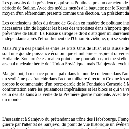
Les pouvoirs de la présidence, qui sous Poutine a pris un caractère de pl
période de Staline. Avec des médias menés à la baguette par le Kremli
moyen d'un réferendum presenté comme une élection, un président dans se
Les conclusions tirées du drame de Goslan en matière de politique inté
nécessaires afin de liquider les bases des terroristes dans n'importe
préventive de Bush. La Russie s'arroge le droit d'attaquer militairement
indépendants après l'effondrement de l'Union Soviétique, qui se sente
Mais s'il y a des parallèles entre les Etats-Unis de Bush et la Russie
sont une grande puissance économique et militaire et aspirent ouvert
Hollande. Son armée est mal en point et ne pourrait pas, même si elle l
arsenal nucléaire hérité de l'Union Soviétique, mais Balujewski exclut
Malgré tout, la menace pour la paix dans le monde contenue dans l'ann
un seuil à ne pas franchir dans l'action militaire directe. « Ce que les 
propos le commentaire d'un porte-parole de la Fondation Carnegie à Mos
confrontation entre les puissances impérialistes et les blocs et qui va
celui des Balkans à la veille de la Première guerre mondiale. Avec le Pr
du monde.
L'assassinat à Sarajevo du prétendant au trône des Habsbourgs, Franç
guerre par l'attentat de Sarajevo, du point de vue historique un événem