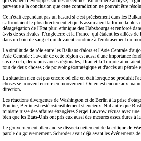
qui s'étaient développés sur des décennies. En dernière analyse, la gu
parvenue à la conclusion que cette contradiction ne pouvait être résolu
Ce n'était cependant pas un hasard si c'est précisément dans les Balkans
s'affrontaient le plus directement et qu'ils assumaient la forme la plus co
désagrégation de l'Etat pluri-ethnique des Habsbourgs et renforcé dans 
à-vis de ses rivales, l'Angleterre et la France, qui étaient les alliées
dans un bain de sang et qui devaient conduire à l'embrasement du mo
La similitude de rôle entre les Balkans d'alors et l'Asie Centrale d'auj
Asie Centrale ; l'avenir de cette région est aussi d'une importance fo
sus de cela, deux puissances régionales, l'Iran et la Turquie aimeraient
tout de deux choses : de pouvoir géostratégique et d'accès au pétrole e
La situation n'en est pas encore où elle en était lorsque se produisit l
choses se trouvent encore en mouvement. On en est encore aux manuvres
direction.
Les réactions divergentes de Washington et de Berlin à la prise d'otag
Poutine, Berlin est resté ostensiblement silencieux. Nul autre que Bush 
ministre russe des affaires étrangères Sergei Lawrow récusa avec une for
bien que les Etats-Unis ont pris eux aussi des mesures assez dures à l
Le gouvernement allemand se dissocia nettement de la critique de Wash
parole du gouvernement. Schröder avait déjà avant les événements de B