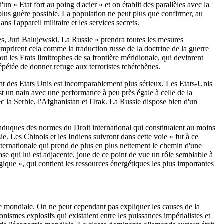
'un « Etat fort au poing d'acier » et on établit des parallèles avec la
plus guère possible. La population ne peut plus que confirmer, au
 l'appareil militaire et les services secrets.
es, Juri Balujewski. La Russie « prendra toutes les mesures
mprirent cela comme la traduction russe de la doctrine de la guerre
out les Etats limitrophes de sa frontière méridionale, qui devinrent
pétée de donner refuge aux terroristes tchétchènes.
ant des Etats Unis est incomparablement plus sérieux. Les Etats-Unis
t un nain avec une performance à peu près égale à celle de la
c la Serbie, l'Afghanistan et l'Irak. La Russie dispose bien d'un
aduques des normes du Droit international qui constituaient au moins
sie. Les Chinois et les Indiens suivront dans cette voie » fut à ce
nternationale qui prend de plus en plus nettement le chemin d'une
ase qui lui est adjacente, joue de ce point de vue un rôle semblable à
égique », qui contient les ressources énergétiques les plus importantes
e mondiale. On ne peut cependant pas expliquer les causes de la
nismes explosifs qui existaient entre les puissances impérialistes et