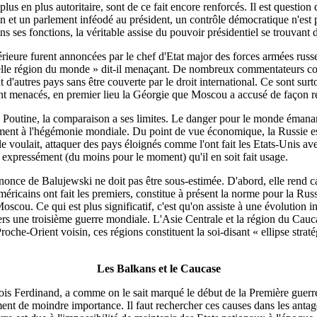
us en plus autoritaire, sont de ce fait encore renforcés. Il est question d
n et un parlement inféodé au président, un contrôle démocratique n'est 
s fonctions, la véritable assise du pouvoir présidentiel se trouvant dans
rieure furent annoncées par le chef d'Etat major des forces armées russ
 quelle région du monde » dit-il menaçant. De nombreux commentateurs co
 d'autres pays sans être couverte par le droit international. Ce sont surt
nt menacés, en premier lieu la Géorgie que Moscou a accusé de façon ré
 de Poutine, la comparaison a ses limites. Le danger pour le monde éman
ement à l'hégémonie mondiale. Du point de vue économique, la Russie es
e voulait, attaquer des pays éloignés comme l'ont fait les Etats-Unis ave
 expressément (du moins pour le moment) qu'il en soit fait usage.
once de Balujewski ne doit pas être sous-estimée. D'abord, elle rend c
américains ont fait les premiers, constitue à présent la norme pour la Rus
cou. Ce qui est plus significatif, c'est qu'on assiste à une évolution i
 vers une troisième guerre mondiale. L'Asie Centrale et la région du Cauc
oche-Orient voisin, ces régions constituent la soi-disant « ellipse strat
Les Balkans et le Caucase
ois Ferdinand, a comme on le sait marqué le début de la Première guerr
ent de moindre importance. Il faut rechercher ces causes dans les antago