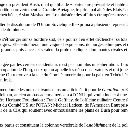
du président Bush, qu'il qualifia de « partenaire prévisible et fiable ».
tiqua ouvertement la Grande-Bretagne, le principal allié des Etats-Unis
chétchène, Aslan Mashadow. Le ministère des affaires étrangères russe a
tter la dissolution de l'Union Soviétique.Il exprima à plusieurs reprises 
et de domino ».
e s'éffranger sur sa bordure sud, cela pourrait en effet déclencher sa tot
 progrès. Elle entraînerait une vague d'expulsions, de purges ethniques e
 grandes puissances et seraient la proie de cliques dominantes rivales e
agée par les cercles occidentaux n'est pas non plus une aberration. Tan
ccupation de l'Iraq, ceux qu'on appelle les néo-conservateurs et qui jouen
hène.On retrouve à la tête du Comité americain pour la paix en Tchétch
n Irak.
ntionne les noms suivants dans un article écrit pour le
Guardian
: « 
elman, ancien ambassadeur américain à l'ONU qui voulu inciter à une inv
e Heritage Foundation ; Frank Gaffney, de l'officine militaire Centre fo
nt du Comité US sur l'OTAN; Michael Ledeen, de l'American Entreprise In
ur de la CIA qui soutient avec enthousiasme les plans de Bush pour rem
artis et constituent la colonne vertébrale de l'
establishment
de la pol