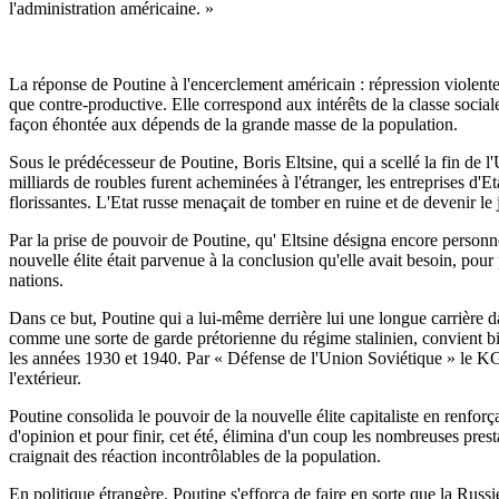
l'administration américaine. »
La réponse de Poutine à l'encerclement américain : répression violente d
que contre-productive. Elle correspond aux intérêts de la classe sociale q
façon éhontée aux dépends de la grande masse de la population.
Sous le prédécesseur de Poutine, Boris Eltsine, qui a scellé la fin de
milliards de roubles furent acheminées à l'étranger, les entreprises d'Eta
florissantes. L'Etat russe menaçait de tomber en ruine et de devenir le
Par la prise de pouvoir de Poutine, qu' Eltsine désigna encore personn
nouvelle élite était parvenue à la conclusion qu'elle avait besoin, pour 
nations.
Dans ce but, Poutine qui a lui-même derrière lui une longue carrière d
comme une sorte de garde prétorienne du régime stalinien, convient bie
les années 1930 et 1940. Par « Défense de l'Union Soviétique » le KGB 
l'extérieur.
Poutine consolida le pouvoir de la nouvelle élite capitaliste en renforçant
d'opinion et pour finir, cet été, élimina d'un coup les nombreuses prest
craignait des réaction incontrôlables de la population.
En politique étrangère, Poutine s'efforça de faire en sorte que la Russi