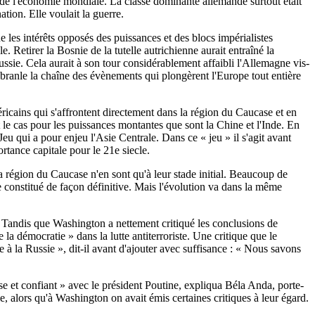
ue de l'économie mondiale. La classe dominante allemande surtout était
tion. Elle voulait la guerre.
ue les intérêts opposés des puissances et des blocs impérialistes
ble. Retirer la Bosnie de la tutelle autrichienne aurait entraîné la
ussie. Cela aurait à son tour considérablement affaibli l'Allemagne vis-
en branle la chaîne des évènements qui plongèrent l'Europe tout entière
méricains qui s'affrontent directement dans la région du Caucase et en
 le cas pour les puissances montantes que sont la Chine et l'Inde. En
Jeu qui a pour enjeu l'Asie Centrale. Dans ce « jeu » il s'agit avant
rtance capitale pour le 21e siecle.
 la région du Caucase n'en sont qu'à leur stade initial. Beaucoup de
 constitué de façon définitive. Mais l'évolution va dans la même
s. Tandis que Washington a nettement critiqué les conclusions de
la démocratie » dans la lutte antiterroriste. Une critique que le
e à la Russie », dit-il avant d'ajouter avec suffisance : « Nous savons
e et confiant » avec le président Poutine, expliqua Béla Anda, porte-
 alors qu'à Washington on avait émis certaines critiques à leur égard.