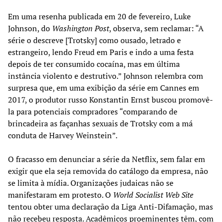
Em uma resenha publicada em 20 de fevereiro, Luke
Johnson, do
Washington Post
, observa, sem reclamar: “A
série o descreve [Trotsky] como ousado, letrado e
estrangeiro, lendo Freud em Paris e indo a uma festa
depois de ter consumido cocaína, mas em última
instância violento e destrutivo.” Johnson relembra com
surpresa que, em uma exibição da série em Cannes em
2017, o produtor russo Konstantin Ernst buscou promovê-
la para potenciais compradores “comparando de
brincadeira as façanhas sexuais de Trotsky com a má
conduta de Harvey Weinstein”.
O fracasso em denunciar a série da Netflix, sem falar em
exigir que ela seja removida do catálogo da empresa, não
se limita à mídia. Organizações judaicas não se
manifestaram em protesto. O
World Socialist Web Site
tentou obter uma declaração da Liga Anti-Difamação, mas
não recebeu resposta. Acadêmicos proeminentes têm, com