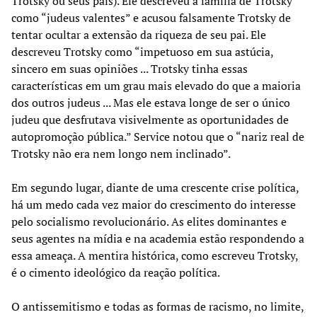
Trotsky ou seus pais). Ele descreveu a família de Trotsky
como “judeus valentes” e acusou falsamente Trotsky de
tentar ocultar a extensão da riqueza de seu pai. Ele
descreveu Trotsky como “impetuoso em sua astúcia,
sincero em suas opiniões ... Trotsky tinha essas
características em um grau mais elevado do que a maioria
dos outros judeus ... Mas ele estava longe de ser o único
judeu que desfrutava visivelmente as oportunidades de
autopromoção pública.” Service notou que o “nariz real de
Trotsky não era nem longo nem inclinado”.
Em segundo lugar, diante de uma crescente crise política,
há um medo cada vez maior do crescimento do interesse
pelo socialismo revolucionário. As elites dominantes e
seus agentes na mídia e na academia estão respondendo a
essa ameaça. A mentira histórica, como escreveu Trotsky,
é o cimento ideológico da reação política.
O antissemitismo e todas as formas de racismo, no limite,