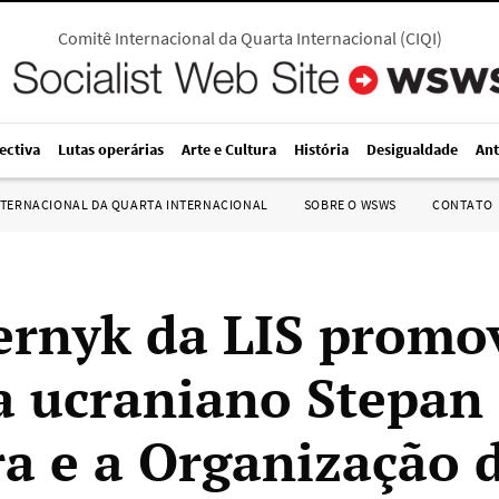
Comitê Internacional da Quarta Internacional
(
CIQI
)
ectiva
Lutas operárias
Arte e Cultura
História
Desigualdade
Ant
NTERNACIONAL DA QUARTA INTERNACIONAL
SOBRE O WSWS
CONTATO
ernyk da LIS promo
ta ucraniano Stepan
a e a Organização 