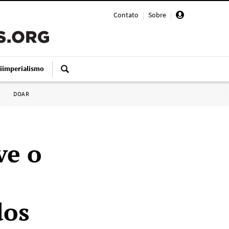
Contato
|
Sobre
|
iimperialismo
DOAR
ve o
dos