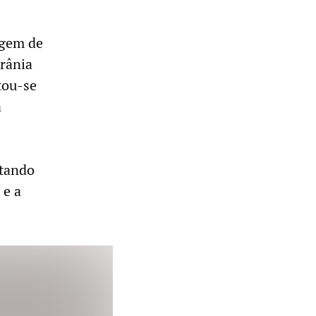
agem de
rânia
tou-se
a
utando
 e a