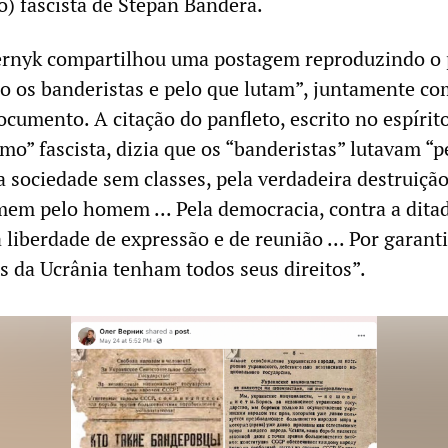
o) fascista de Stepan Bandera.
ernyk compartilhou uma postagem reproduzindo o 
o os banderistas e pelo que lutam”, juntamente c
cumento. A citação do panfleto, escrito no espírit
mo” fascista, dizia que os “banderistas” lutavam “p
 sociedade sem classes, pela verdadeira destruição
em pelo homem ... Pela democracia, contra a ditad
a liberdade de expressão e de reunião ... Por garant
s da Ucrânia tenham todos seus direitos”.