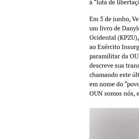
à “luta de liberta
Em 5 de junho, V
um livro de Dany
Ocidental (KPZU),
ao Exército Insur
paramilitar da O
descreve sua tra
chamando este úl
em nome do “povo
OUN somos nós, es