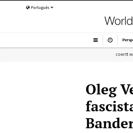
Português
Persp
COMITÊ I
Oleg V
fascis
Bander