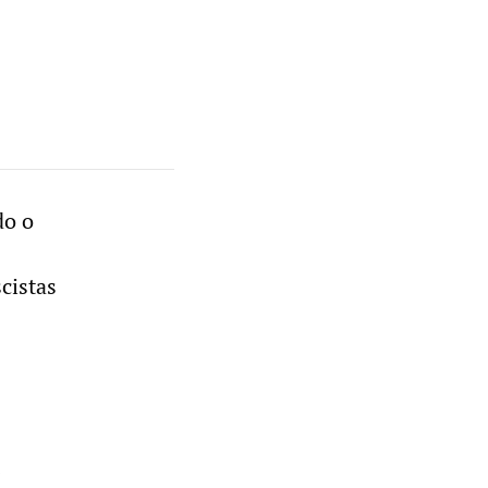
o o
cistas