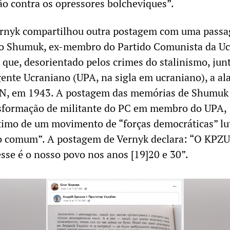
ção contra os opressores bolcheviques”.
ernyk compartilhou outra postagem com uma pass
lo Shumuk, ex-membro do Partido Comunista da Uc
 que, desorientado pelos crimes do stalinismo, jun
gente Ucraniano (UPA, na sigla em ucraniano), a al
UN, em 1943. A postagem das memórias de Shumuk
nsformação de militante do PC em membro do UPA,
timo de um movimento de “forças democráticas” l
 comum”. A postagem de Vernyk declara: “O KPZU
se é o nosso povo nos anos [19]20 e 30”.