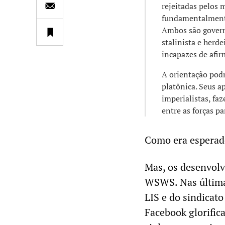
rejeitadas pelos 
fundamentalmente
Ambos são governa
stalinista e herd
incapazes de afir
A orientação pod
platônica. Seus 
imperialistas, fa
entre as forças pa
Como era esperado
Mas, os desenvolv
WSWS. Nas últimas
LIS e do sindicato
Facebook glorific