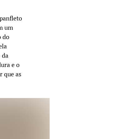
panfleto
om um
o do
ela
 da
ura e o
ir que as