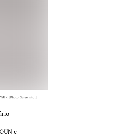
umuk.
[Photo: Screenshot]
ário
a OUN e