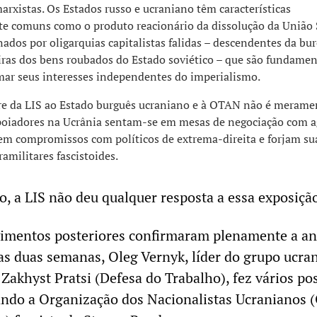
marxistas. Os Estados russo e ucraniano têm características
 comuns como o produto reacionário da dissolução da União S
dos por oligarquias capitalistas falidas – descendentes da bur
eiras dos bens roubados do Estado soviético – que são fundame
mar seus interesses independentes do imperialismo.
re da LIS ao Estado burguês ucraniano e à OTAN não é merame
apoiadores na Ucrânia sentam-se em mesas de negociação com 
zem compromissos com políticos de extrema-direita e forjam su
ramilitares fascistoides.
, a LIS não deu qualquer resposta a essa exposiçã
imentos posteriores confirmaram plenamente a an
 duas semanas, Oleg Vernyk, líder do grupo ucra
 Zakhyst Pratsi (Defesa do Trabalho), fez vários po
ando a Organização dos Nacionalistas Ucranianos 