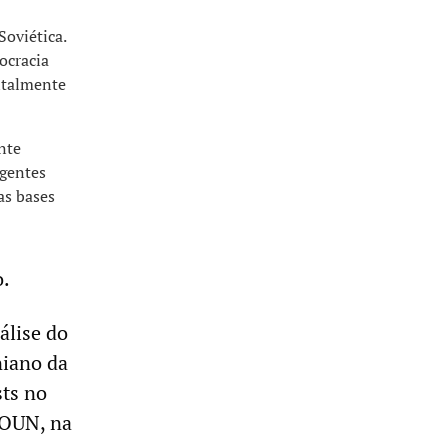
oviética.
ocracia
ntalmente
nte
agentes
as bases
o.
álise do
niano da
sts no
(OUN, na