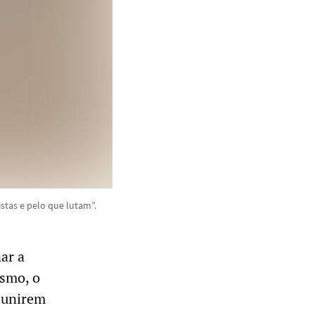
tas e pelo que lutam”.
ar a
ismo, o
e unirem