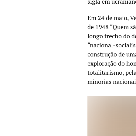
sigla em ucranian
Em 24 de maio, V
de 1948 “Quem sã
longo trecho do do
“nacional-socialis
construção de uma
exploração do hom
totalitarismo, pel
minorias nacionai