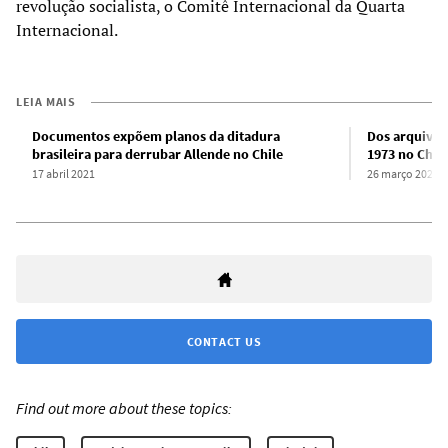
revolução socialista, o Comitê Internacional da Quarta
Internacional.
LEIA MAIS
Documentos expõem planos da ditadura
Dos arquivos
brasileira para derrubar Allende no Chile
1973 no Chile
17 abril 2021
26 março 2021
CONTACT US
Find out more about these topics: