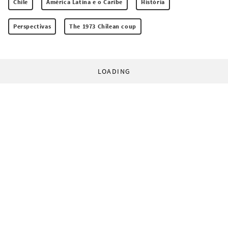
Chile
América Latina e o Caribe
História
Perspectivas
The 1973 Chilean coup
LOADING