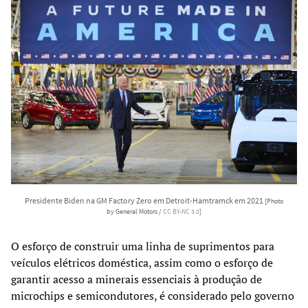
Presidente Biden na GM Factory Zero em Detroit-Hamtramck em 2021
[Photo
by General Motors /
CC BY-NC 3.0
]
O esforço de construir uma linha de suprimentos para
veículos elétricos doméstica, assim como o esforço de
garantir acesso a minerais essenciais à produção de
microchips e semicondutores, é considerado pelo governo