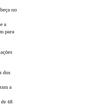
abeça no
e a
am para
lações
s dos
aram a
 de 48