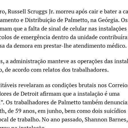
, Russell Scruggs Jr. morreu após cair e bater a c
amento e Distribuição de Palmetto, na Geórgia. Os
mam que a falta de sinal de celular nas instalações 
colos de emergência dentro da unidade contribuír
usa da demora em prestar-lhe atendimento médico.
, a administração manteve as operações das insta
 de acordo com relatos dos trabalhadores.
vitáveis revelaram as condições brutais nos Correio
ores de Detroit afirmam que a instalação é uma
l”. Os trabalhadores de Palmetto também denunci
th, de 59 anos, em junho, bem como dois suicídios
local de trabalho. No ano passado, Shannon Barnes,
reu na instalação.