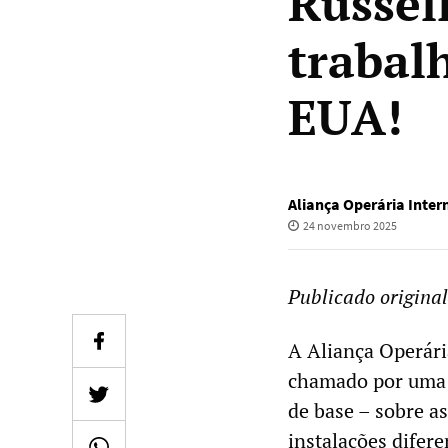
Russell
trabal
EUA!
Aliança Operária Inter
24 novembro 2025
Publicado origina
A Aliança Operári
chamado por uma 
de base – sobre a
instalações difer