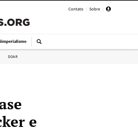
Contato
|
Sobre
|
iimperialismo
DOAR
ase
cker e