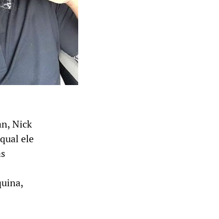
an, Nick
qual ele
as
uina,