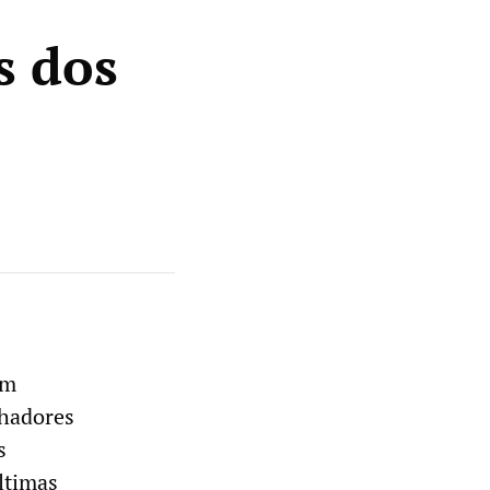
s dos
um
lhadores
s
ltimas