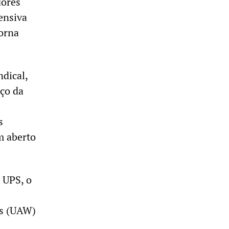
dores
ensiva
torna
ndical,
ço da
s
m aberto
 UPS, o
rs (UAW)