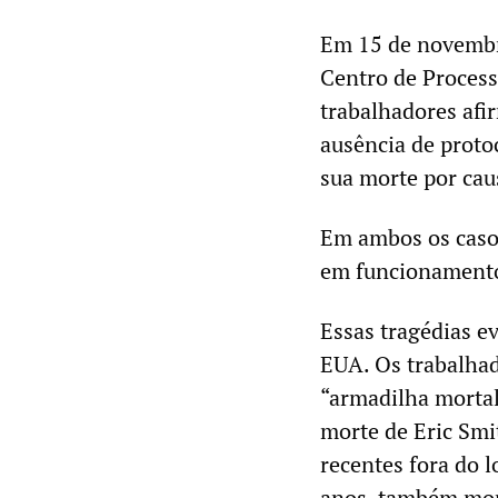
Em 15 de novembro
Centro de Process
trabalhadores afir
ausência de proto
sua morte por ca
Em ambos os casos
em funcionamento,
Essas tragédias e
EUA. Os trabalhad
“armadilha morta
morte de Eric Smi
recentes fora do 
anos, também mor