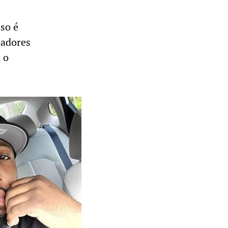
so é
hadores
 o