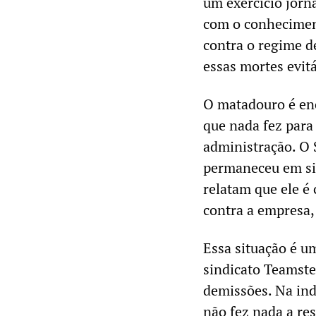
um exercício jorn
com o conhecimen
contra o regime de
essas mortes evitá
O matadouro é enc
que nada fez para
administração. O 
permaneceu em sil
relatam que ele é
contra a empresa
Essa situação é u
sindicato Teamste
demissões. Na ind
não fez nada a re