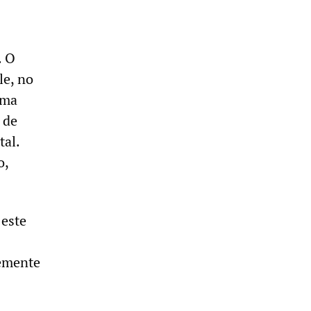
. O
le, no
uma
 de
al.
o,
 este
temente