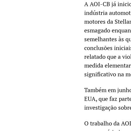
A AOI-CB já inici
indústria automot
motores da Stella
esmagado enquant
semelhantes às q
conclusões iniciai
relatado que a vi
medida elementar
significativo na 
Também em junho,
EUA, que faz part
investigação sobr
O trabalho da AOI