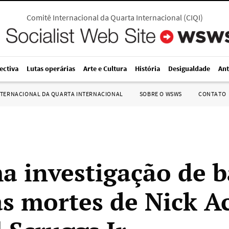
Comitê Internacional da Quarta Internacional
(
CIQI
)
ectiva
Lutas operárias
Arte e Cultura
História
Desigualdade
Ant
NTERNACIONAL DA QUARTA INTERNACIONAL
SOBRE O WSWS
CONTATO
a investigação de b
as mortes de Nick A