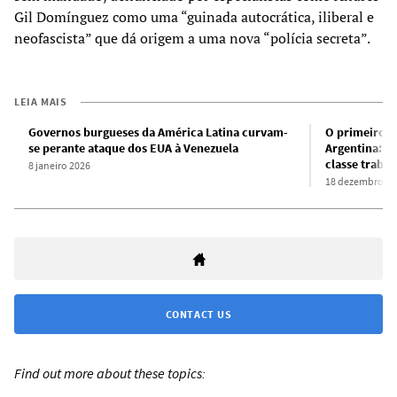
Gil Domínguez como uma “guinada autocrática, iliberal e
neofascista” que dá origem a uma nova “polícia secreta”.
LEIA MAIS
Governos burgueses da América Latina curvam-
O primeiro an
se perante ataque dos EUA à Venezuela
Argentina: Au
classe traba
8 janeiro 2026
18 dezembro 20
CONTACT US
Find out more about these topics: