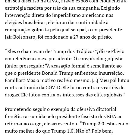
Em seu discurso na CPAC, Flávio expôs com eloquência a
estratégia fascista por trás da sua campanha. Exigindo
intervenção direta do imperialismo americano nas
eleições brasileiras, ele jurou dar continuidade à
conspiração golpista pela qual seu pai, o ex-presidente
Jair Bolsonaro, foi condenado a 27 anos de prisão.
“Eles o chamavam de Trump dos Trópicos”, disse Flávio
em referência ao ex-presidente. O conspirador golpista
júnior prosseguiu: “A acusação formal é semelhante ao
que o presidente Donald Trump enfrentou: insurreição.
Familiar? Mas o motivo real é o mesmo. [...] Meu pai lutou
contra a tirania da COVID. Ele lutou contra os cartéis de
drogas. Ele lutou contra os interesses das elites globais.”
Prometendo seguir o exemplo da ofensiva ditatorial
frenética assumida pelo presidente fascista dos EUA ao
retornar ao cargo, ele acrescentou: “Trump 2.0 está sendo
muito melhor do que Trump 1.0. Não é? Pois bem,