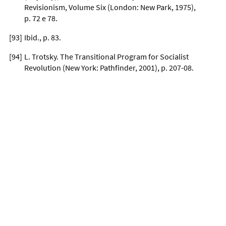
Revisionism, Volume Six (London: New Park, 1975),
p. 72 e 78.
[
93
]
Ibid., p. 83.
[
94
]
L. Trotsky. The Transitional Program for Socialist
Revolution (New York: Pathfinder, 2001), p. 207-08.