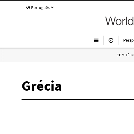
Português
Persp
COMITÊ I
Grécia