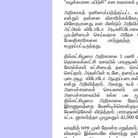
"வழக்கமான பயிற்சி" என கரவாகக் குறி
அதிகாகத் தனிமைப்படுத்தப்பட்ட 
என்றும் தன்னை விசாரிக்கக்கோ
விரோதமானது என மீண்டும் அறிவிக
அட்மிரல் விடோடோ அடிசுசிப்டோ
முயற்சியைச் செய்வதாக அநேக செய
மேலதிகாரிகளை மாற்றுதற்கு
எழுதப்பட்டிருந்தது.
திங்கட்கிழமை அதிகாலை 1 மணி அளவ
தொலைக்காட்சி உரையில் பாரளுமன
கோல்க்கார் கட்சியைத் தடை ச
செய்தார். அதன்பின் உடனே, தரைப்
புடைசூழ, விடோடோ ஆயுதப்படைகள
என்று அறிவித்தார். அவரது உயர் ப
அமைச்சரவைச் செயலாளர் மார்
அமைச்சரவையில் உள்ள பல மூத
திங்கட்கிழமை அதிகாலை நேரம
இராணுவத்தை வேண்டிக்கொள்ளுமா
வேண்டுகோள் விடுத்தார். பாராளுமன்ற
உட்பட ஜாகார்த்தா முழுவதும் 42,000 
வாஹித்
முன் தோன்ற மறுத்தார
MPR
விவாதம் இல்லாமலே விரைந்து தள்