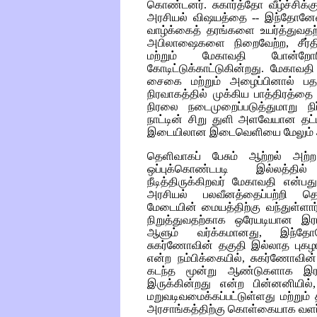
கொண்டனர். சுகார்த்தோ வீழ்ச்சிக்
அரசியல் விஷயத்தை -- இந்தோனே
வாழ்க்கைத் தரங்களை உயர்த்துவத
அபிலாஷைகளை நிறைவேற்ற, சீர்த
மற்றும் மேகாவதி போன்ற
கோடிட்டுக்காட்டுகின்றது. மேகாவத
சைகை மற்றும் அழைப்பினால் பதவ
நிரவாகத்தில் முக்கிய பாத்திரத்தை 
நிரலை நடைமுறைப்படுத்துமாறு நிர்ப
நாட்டின் சிறு துளி அளவேயான தட்டி
இடையிலான இடைவெளியை மேலும் அக
தெளிவாகப் பேசும் ஆற்றல் அற்ற
ஒப்புக்கொண்டபடி இல்லத்தி
நீடித்திருக்கிறவர் மேகாவதி என
அரசியல் பலவீனத்தைப்பற்றி தெ
மேடையின் மையத்திற்கு வந்துள்ள
நிறுத்துவதற்காக ஒரேயடியான இரா
ஆளும் வர்க்கமானது, இந்தோனே
சுகர்ணோவின் தகுதி இல்லாத புக
என்ற நம்பிக்கையில், சுகர்ணோவின
கடந்த மூன்று ஆண்டுகளாக இரா
இருக்கின்றது என்ற பின்னனியில
மறுவடிவமைக்கப்பட்டுள்ளது மற்றும் 
அரசாங்கத்திற்கு கொள்கையாக வளர்த்