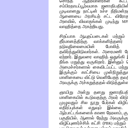
சொந்த ஆதரவாளர்கள் கூட்டத
சம்பிரதாயப்பூர்வமாக ஜனாதிபதிய
முடிவானது நாட்டின் உச்ச நீதிமன்ற
ஆணையை அரசியற் சட்ட விரோத
அளவில், விவாதங்கள் முடிந்து
MP
வாஹித்தை அகற்றியது.
சிறப்பாக ஆயுதப்படைகள் மற்றும்
தீர்மானத்திற்கு வாக்களித்தனர்
நடுவுநிலைமையின் போலித்
தவிர்த்துவிடுவார்கள். அரைமணி 
ஏற்றார். இதுவரை வாஹித் ஒதுங்கி
நீங்க மறுத்து வருகிறார். இன்னும
அமைச்சர்களால் கைவிடப்பட்ட மற
இருக்கும் காட்சியை முன்நிறுத்த
மாளிகையை விட்டு வெளியேறத் தவ
அவருக்கு அச்சுறுத்ததல் விடுத்துள்ள
ஞாயிறு அன்று தனது ஜனாதிபத
மாளிகையில் கூடுவதற்கு அவர் விடு
முழுவதும் சில நூறு பேர்கள் விழிப்
எதிர்ப்புக்கள் எதுவும் இல்லை.
ஆர்பாட்டங்களைக் காண நேரலாம், கு
பகுதியில். ஆனால் நேற்று அவருக
விழிப்புணர்ச்சிக் கட்சி (
மற்றும்
PBK)