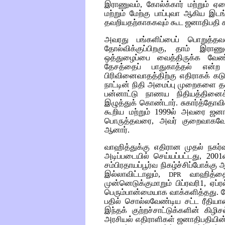
இராணுவம், கோல்க்கார் மற்றும் ஏ
மற்றும் மேற்கு பாப்புவா ஆகிய இ
தவறியதற்காககவும் கூட ஜனாதிபதி கட
அவரது பங்களிப்பைப் பொறுத்த
தோல்விக்குப்பிறகு, தாம் இராண
ஒத்துழைப்பை வைத்திருக்க வேண்
தேசத்தைப் பாதுகாத்தல் என்ற
பிரிவினைவாதத்திற்கு எதிராகக் கடு
நாட்டின் நிதி அமைப்பு முறைகளை தன
பன்னாட்டு நாணய நிதியத்தினைக
இழுத்துக் கொண்டார். சுகார்த்தோவி
கூறிய மற்றும் 1999ல் அவரை ஜன
பொருத்தவரை, அவர் குறைவாகவே
ஆனார்.
வாஹித்துக்கு எதிரான முதல் நகர்வ
அடிப்படையில் செய்யப்பட்டது, 20
சம்பிரதாயப்பூர்வ நிகழ்ச்சிப்போக்
இல்லாவிட்டாலும்,
வாஹித்தை
DPR
முன்னெடுக்குமாறும் பிப்ரவரி1, ஏப
பெரும்பான்மையாக வாக்களித்தது. 
பதில் சொல்லவேண்டிய சட்ட ரீதிய
இந்தக் குற்றச்சாட்டுக்களின் கி
அரசியல் எதிராளிகள் ஜனாதிபதியின்