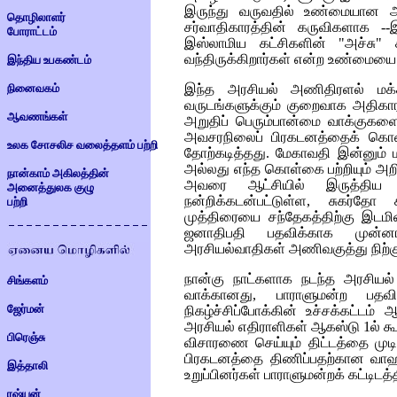
இருந்து வருவதில் உண்மையான அத
தொழிலாளர்
சர்வாதிகாரத்தின் கருவிகளாக --இ
போராட்டம்
இஸ்லாமிய கட்சிகளின் "அச்சு" 
வந்திருக்கிறார்கள் என்ற உண்மையை
இந்திய உபகண்டம்
நினைவகம்
இந்த அரசியல் அணிதிரளல் ம
வருடங்களுக்கும் குறைவாக அதிகார
ஆவணங்கள்
அறுதிப் பெரும்பான்மை வாக்குகளை 
அவசரநிலைப் பிரகடனத்தைக் கொண்
உலக சோசலிச வலைத்தளம் பற்றி
தோற்கடித்தது. மேகாவதி இன்னும்
அல்லது எந்த கொள்கை பற்றியும் அ
நான்காம் அகிலத்தின்
அவரை ஆட்சியில் இருத்திய ம
அனைத்துலக குழு
நன்றிக்கடன்பட்டுள்ள, சுகர்
பற்றி
முத்திரையை சந்தேகத்திற்கு இடமின
ஜனாதிபதி பதவிக்காக முன்னா
அரசியல்வாதிகள் அணிவகுத்து நிற்
நான்கு நாட்களாக நடந்த அரசியல்
சிங்களம்
வாக்கானது, பாராளுமன்ற பத
ஜேர்மன்
நிகழ்ச்சிப்போக்கின் உச்சக்கட்ட
அரசியல் எதிராளிகள் ஆகஸ்டு 1ல் கூ
பிரெஞ்சு
விசாரணை செய்யும் திட்டத்தை முடி
பிரகடனத்தை திணிப்பதற்கான வாஹித
இத்தாலி
உறுப்பினர்கள் பாராளுமன்றக் கட்டிடத்த
ரஷ்யன்