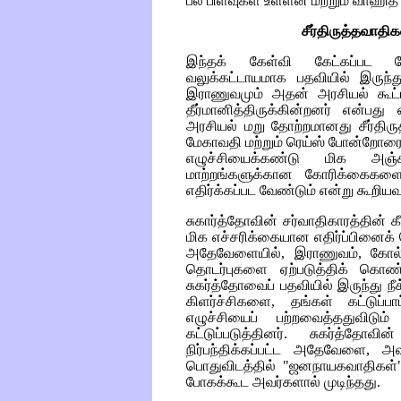
பல பிளவுகள் உள்ளன மற்றும் வாஹித
சீர்திருத்தவாதி
இந்தக் கேள்வி கேட்கப்பட வே
வலுக்கட்டாயமாக பதவியில் இருந்த
இராணுவமும் அதன் அரசியல் கூட்ட
தீர்மானித்திருக்கின்றனர் என்பத
அரசியல் மறு தோற்றமானது சீர்திர
மேகாவதி மற்றும் ரெய்ஸ் போன்றோரை
எழுச்சியைக்கண்டு மிக அஞ
மாற்றங்களுக்கான கோரிக்கைகளை 
எதிர்க்கப்பட வேண்டும் என்று கூறியவ
சுகார்த்தோவின் சர்வாதிகாரத்தின் க
மிக எச்சரிக்கையான எதிர்ப்பினைக
அதேவேளையில், இராணுவம், கோல்கக
தொடர்புகளை ஏற்படுத்திக் கொண
சுகர்த்தோவைப் பதவியில் இருந்து நீ
கிளர்ச்சிகளை, தங்கள் கட்டுப்ப
எழுச்சியைப் பற்றவைத்ததுவிடு
கட்டுப்படுத்தினர். சுகர்த்தோ
நிர்பந்திக்கப்பட்ட அதேவேளை, அ
பொதுவிடத்தில் "ஜனநாயகவாதிகள்" 
போகக்கூட அவர்களால் முடிந்தது.