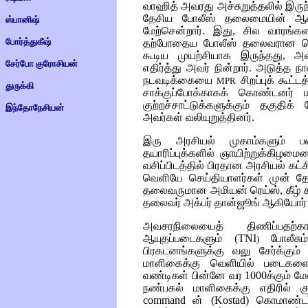
வாஹித் அவரது அச்சுறுத்தலில் இருந
தேசிய போலீஸ் தலைமையின் ஆ
ஸ்பானிஷ்
மேற்சென்றார். இது, சில வாரங்க
போர்த்துகீஷ்
தற்போதைய போலீஸ் தலைவரான ஜென
கூடிய முயற்சியாக இருந்தது, அ
சேர்போ குரோசியன்
எதிர்த்து அவர் நின்றார். அடுத்த 
நடவடிக்கையை
சிறப்புக் கூட
MPR
துருக்கி
சாக்குப்போக்காகக் கொண்டனர்
குற்றச்சாட்டுக்களுக்கும் தகுதிக்
இந்தோநேசியன்
அவர்கள் வலியுறுத்தினர்.
இரு அரசியல் முகாம்களும் பலப்
தயாரிப்புக்களில் ஞாயிற்றுக்கிழம
வசிப்பிடத்தில் பிரதான அரசியல் கட்
வெளியே செய்தியாளர்கள் முன் தோ
தலைவருமான அமியன் ரெய்ஸ், கீழ் 
தலைவர் அக்பர் தான்ஜூங் ஆகியோர் 
அவசரநிலையைத் திணிப்பதற்க
ஆயுதப்படைகளும்
(TNI
போலீசு
)
பிரகடனங்களுக்கு வலு சேர்க்கு
மாளிகைக்கு வெளியில் படைகள
வண்டிகள் பின்னே வர 1000க்கும் மேல
நண்பகல் மாளிகைக்கு எதிரில் குவி
command
ன்
(Kostad)
கொமாண்டர்