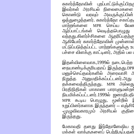
சுகார்த்தோவின் புறப்பாட்டுக்குப்
இவர்கள் அரசியல் நிலைமைகளை ஸ்தி
கொண்டு வரவும் அவருக்குப்பி
ஒத்துழைத்தனர். சுகார்த்தோ சகாப்தத
மாற்றங்களை
செய்ய வேண்டு
MPR
ஆர்ப்பாட்டங்கள் வெடித்தபொழுது
வந்தது.கிளர்ச்சிகளை ஆதரிப்பதற்க
ஆகியோர் சுகார்த்தோவின் முன்னாள
மட்டுப்படுத்தப்பட்ட மாற்றங்களுக்கு 
பச்சை விளக்கு காட்டினர், அதில் பல 
இதன்விளைவாக,1999ல் நடைபெற்ற த
நையாண்டிக்குரியதாய் இருந்தது.
DP
மனுச்செய்தவர்களில் அரைவாசி அ
நிறுத்த அனுமதிக்கப்பட்டனர்.அத
தக்கவைத்திருந்தது.
அல்லது
MPR
பிரதிநிதிகள் மாகாண பாராளுமன்றங
நியமிக்கப்பட்டனர்.1999ல் ஜனாதிப
கூடிய பொழுது, மூன்றில் இர
MPR
உறுப்பினர்களாக இருந்தனர் -- எஞ்சி
-முழுவிவகாரமும் அரசியல் குதிர
இருந்தது.
மேகாவதி தனது இந்தோனேஷிய ஜனந
மக்கள் வாக்குகளைப் பெற்றிருப்