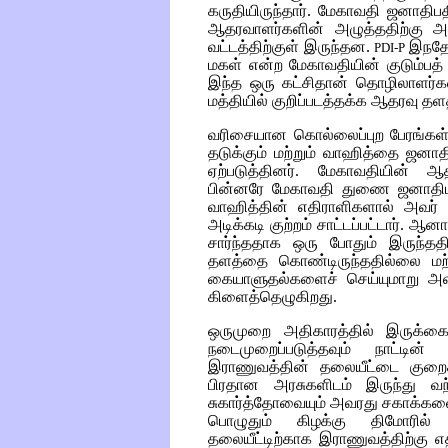
கருதியிருந்தார். மேகாவதி ஜனாதிப
ஆதரவாளர்களின் அழுத்ததிற்கு 
வட்டத்திற்குள் இருந்தன.
இநதே
PDI-P
மகள் என்ற மேகாவதியின் குடும்பத்
இந்த ஒரு கட்சிதான் தொழிலாளர்கள்,
மத்தியில் குறிப்படத்தக்க ஆதரவு தள
வரிசையான கொல்லைப்புற பேரங்கள் 
தடுக்கும் மற்றும் வாஹித்தை ஜன
ஏற்படுத்தினர். மேகாவதியின் ஆதர
பின்னரே மேகாவதி துணை ஜனாதிபதி
வாஹித்தின் எதிராளிகளால் அவர் "
அடிக்கடி குற்றம் சாட்டப்பட்டார். 
சார்ந்ததாக ஒரு போதும் இருந்தத
தளத்தை கொண்டிருந்ததில்லை மற
கையாளுதல்களைச் செய்யுமாறு அவர் நி
கிளைத்தெழுகிறது.
ஒருமுறை அதிகாரத்தில் இருக்கை
நடைமுறைப்படுத்தவும் நாட்டின
இராணுவத்தின் தலையீட்டை குறைக்
பிரதான அரசுகளிடம் இருந்து வ
சுகார்த்தோவையும் அவரது சகாக்க
பொழுதும் கிழக்கு திமோரில் 
தலையீட்டிற்காக இராணுவத்திற்கு 