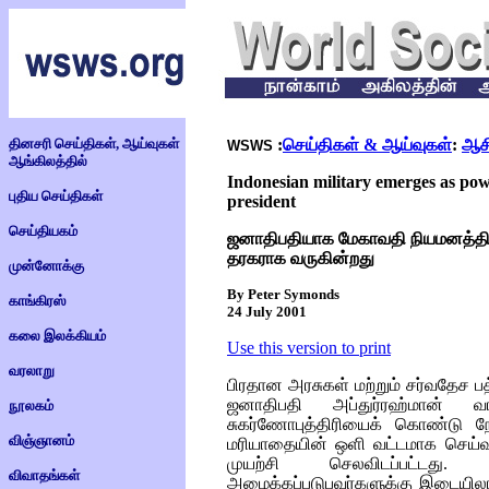
தினசரி செய்திகள், ஆய்வுகள்
:
செய்திகள் & ஆய்வுகள்
:
ஆச
WSWS
ஆங்கிலத்தில்
Indonesian military emerges as pow
புதிய செய்திகள்
president
செய்தியகம்
ஜனாதிபதியாக மேகாவதி நியமனத்தி
தரகராக வருகின்றது
முன்னோக்கு
By Peter Symonds
காங்கிரஸ்
24 July 2001
கலை இலக்கியம்
Use this version to print
வரலாறு
பிரதான அரசுகள் மற்றும் சர்வதேச
ஜனாதிபதி அப்துர்ரஹ்மான்
நூலகம்
சுகர்ணோபுத்திரியைக் கொண்டு 
விஞ்ஞானம்
மரியாதையின் ஒளி வட்டமாக செய்
முயற்சி செலவிடப்பட்டத
விவாதங்கள்
அழைக்கப்படுபவர்களுக்கு இடையில