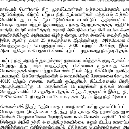
நாஸ்டாக் பொறிவால் சிறு முதலீட்டாளர்கள் அச்சமடைந்ததால், 
ஆரம்பிக்கும், விற்றல் பற்றிய நிதி ஆய்வாளர்கள் மத்தியில் அச்
வெளியிட்டது. பாங்க் ஆப் அமெரிக்கா கடனீட்டுப் பத்திரங்களி
பொருளாதாரம் மற்றும் இருளார்ந்த சந்தை தோற்றங்களுக்கு மத்தியில்
சாத்தியம்பற்றி எச்சரித்தார். சராசரி அமெரிக்கபங்கு நிதி கடந்த ஆண
சதவீதத்திற்கும் அதிகமாக வீழ்ந்துள்ளது. பரந்த அளவில் வைத்திருக
இந்த ஆண்டு வரை 25 சதவீதத்தை இழந்துள்ளது, அதேவேளை பிடலிட்
மொத்தத்தையும் பொறுத்தமட்டில், 2000 மற்றும் 2001க்கு
அடையத்தொடங்கியதன் பின்னால் ஏற்பட்ட முதலாவது நிகழ்வு ஆகும்.
பரஸ்பர நிதி தொழில் துறைக்கான தலைமை வர்த்தகக் குழு ஆகஸ்ட் 3
பெற்றது, இது மார்ச் மாதத்திற்குப் பின்னரான முதலாவது வெள
கொண்டிருக்கின்றன மற்றும் வோல்ஸ்ட்ரீட்டில் அது மிகப்பெரிய தனி
பாகமாகும். இச்சொத்துக்களில் அரைவாசிக்கும் மேலானவை கோடிக்
401
K
மற்றும் ஏனைய தனியார் ஓய்வூதியத் திட்டங்களைப் பிரதிநித
அதைத்தொடர்ந்த 18 மாதங்களில் 16 மாதங்கள் நிதிகள் வெளியே
சொத்துக்களில் 12 சதவீதம் ஆகும். அந்த அலகுகளில் இன்று திரு
1987ல் வெளியேறியது போல 13 மடங்குகள் ஆகும். இது நிதி அமைப்ப
பிசினஸ் வீக்
இதழ், "தற்போதைய மனநிலை" என்று தலைப்பிடப்பட்ட சி
பொருளாதார நியதிகளை எதிர்த்து நிற்பதாகத் தோற்றமளித்தாலும
செல்வச் செழுமையினை தோற்றநிலையாகக் கொண்ட சுழற்சி" யின் மேலோ
இன்னும் அபிவிருத்தி அடைந்திருக்கவில்லை எனும் வியப்பு காண
அதிர்ச்சிகளை எதிர்கொள்கையில் பீதிக்கான பொத்தான்களை அழுத