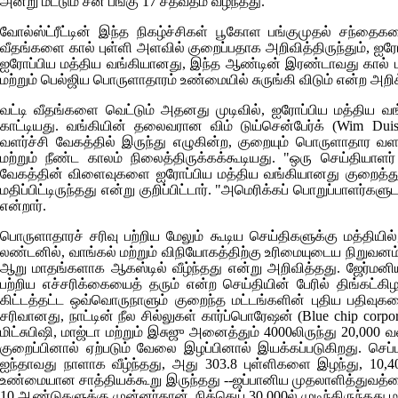
அன்று மட்டும் சன் பங்கு 17 சதவீதம் வீழ்ந்தது.
வோல்ஸ்ட்ரீட்டின் இந்த நிகழ்ச்சிகள் பூகோள பங்குமுதல் சந்த
வீதங்களை கால் புள்ளி அளவில் குறைப்பதாக அறிவித்திருந்தும், ஐர
ஐரோப்பிய மத்திய வங்கியானது, இந்த ஆண்டின் இரண்டாவது கால்
மற்றும் பெல்ஜிய பொருளாதாரம் உண்மையில் சுருங்கி விடும் என்ற அறி
வட்டி வீதங்களை வெட்டும் அதனது முடிவில், ஐரோப்பிய மத்திய
காட்டியது. வங்கியின் தலைவரான விம் டுய்சென்பேர்க்
(Wim Dui
வளர்ச்சி வேகத்தில் இருந்து எழுகின்ற, குறையும் பொருளாதார வள
மற்றும் நீண்ட காலம் நிலைத்திருக்கக்கூடியது. "ஒரு செய்தியாளர்
வேகத்தின் விளைவுகளை ஐரோப்பிய மத்திய வங்கியானது குறைத்து மதி
மதிப்பிட்டிருந்தது என்று குறிப்பிட்டார். "அமெரிக்கப் பொறுப்பாளர்க
என்றார்.
பொருளாதாரச் சரிவு பற்றிய மேலும் கூடிய செய்திகளுக்கு மத்தியில்
லண்டனில், வாங்கல் மற்றும் விநியோகத்திற்கு உரிமையுடைய நிறுவனம்
ஆறு மாதங்களாக ஆகஸ்டில் வீழ்ந்தது என்று அறிவித்தது. ஜேர்மன
பற்றிய எச்சரிக்கையைத் தரும் என்ற செய்தியின் பேரில் திங்கட்க
கிட்டத்தட்ட ஒவ்வொருநாளும் குறைந்த மட்டங்களின் புதிய பதி
சரிவானது, நாட்டின் நீல சில்லுகள் கார்ப்பொரேஷன்
(Blue chip corpo
மிட்சுபிஷி, மாஜ்டா மற்றும் இசுஜு அனைத்தும் 4000லிருந்து 20,
குறைப்பினால் ஏற்படும் வேலை இழப்பினால் இயக்கப்படுகிறது. செப்ட
ஐந்தாவது நாளாக வீழ்ந்தது, அது 303.8 புள்ளிகளை இழந்து, 10,40
உண்மையான சாத்தியக்கூறு இருந்தது --ஜப்பானிய முதலாளித்துவத்த
10 ஆண்டுகளுக்கு முன்னர்தான், நிக்கெய் 30,000ல் முடிந்திருந்தது மற