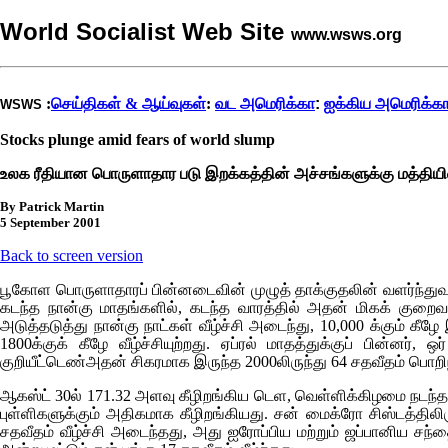
World Socialist Web Site
www.wsws.org
:
செய்திகள் & ஆய்வுகள்
:
வட அமெரிக்கா
:
ஐக்கிய அமெரிக்க
WSWS
Stocks plunge amid fears of world slump
உலக ரீதியான பொருளாதார படு இறக்கத்தின் அச்சங்களுக்கு மத்தியில்
By Patrick Martin
5 September 2001
Back to screen version
பூகோள பொருளாதாரப் பின்னடைவின் முழுத் தாக்குதலின் வளர்ந்துவர
கடந்த நான்கு மாதங்களில், கடந்த வாரத்தில் அதன் மிகக் குறைவ
அடுத்தடுத்து நான்கு நாட்கள் வீழ்ச்சி அடைந்து, 10,000 க்கும் 
1800க்குக் கீழே வீழ்ச்சியுற்றது. ஏப்ரல் மாதத்துக்குப் பின்னர
குறியீட்டெண்அதன் சிகரமாக இருந்த 2000லிருந்து 64 சதவீதம் பொறி
ஆகஸ்ட் 30ல் 171.32 அளவு கீழிறங்கிய டெள, வெள்ளிக்கிழமை நடந்த வ
புள்ளிகளுக்கும் அதிகமாக கீழிறங்கியது. சன் மைக்ரோ சிஸ்டத்தி
சதவீதம் வீழ்ச்சி அடைந்தது, அது ஐரோப்பிய மற்றும் ஜப்பானிய ச