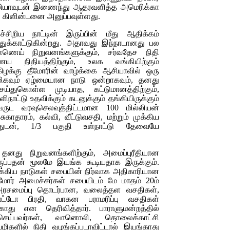
ரேலியாவுடன் இணைந்து ஆதரவளித்த அமெரிக்கா
 கிளின்டனை அனுப்பவுள்ளது.
சிறிய நாட்டின் இருப்பின் மீது ஆதிக்கம்
்துக்காட்டுகின்றது. அதாவது இந்நாடானது பல
்ணெய் நிறுவனங்களுக்கும், சர்வதேச நிதி
நிதியத்திற்கும், உலக வங்கியிற்கும்
. கிழக்கு தீமோரின் வாழ்க்கை ஆசியாவில் ஒரு
ிகவும் ஏழ்மையான நாடு ஒன்றாகவும், தனது
்துகொள்ள முடியாத, கட்டுமானத்திற்கும்,
ாட்டு உதவிக்கும் கடனுக்கும் தங்கியிருக்கும்
வருட வரவுசெலவுத்திட்டமான 100 மில்லியன்
ுகாதாரம், கல்வி, வீட்டுவசதி, மற்றும் முக்கிய
துடன், 1
/3
பகுதி உள்நாட்டு தேவையே
தனது நிறுவனங்களிற்கும், அமைப்புரீதியான
ப்பதன் மூலமே இயங்க கூடியதாக இருக்கும்.
 ஐக்கிய நாடுகள் சபையின் நிர்வாக அதிகாரியான
ீமோர் அமைச்சர்கள் சபையிடம் மே மாதம் 20ம்
, அரசமைப்பு தொடர்பான, வலைத்தள வசதிகள்,
ாட்டோ பிரதி, வாகன பராமரிப்பு வசதிகள்
காது என தெரிவித்தார். பாராளுமன்றத்தில்
 செய்பவர்கள், வானொலி, தொலைக்காட்சி
களில் நிதி வழங்கப்படாவிட்டால் இயங்காது