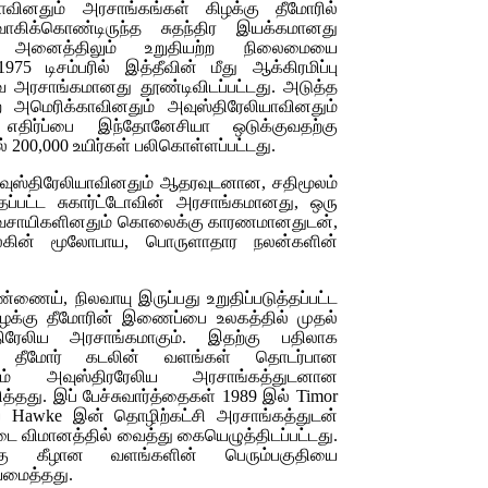
ாவினதும் அரசாங்கங்கள் கிழக்கு தீமோரில்
கிக்கொண்டிருந்த சுதந்திர இயக்கமானது
கள் அனைத்திலும் உறுதியற்ற நிலைமையை
75 டிசம்பரில் இத்தீவின் மீது ஆக்கிரமிப்பு
ுவ அரசாங்கமானது தூண்டிவிடப்பட்டது. அடுத்த
 அமெரிக்காவினதும் அவுஸ்திரேலியாவினதும்
 எதிர்ப்பை இந்தோனேசியா ஒடுக்குவதற்கு
00,000 உயிர்கள் பலிகொள்ளப்பட்டது.
வுஸ்திரேலியாவினதும் ஆதரவுடனான, சதிமூலம்
ப்பட்ட சுகார்ட்டோவின் அரசாங்கமானது, ஒரு
விவசாயிகளினதும் கொலைக்கு காரணமானதுடன்,
ுலகின் மூலோபாய, பொருளாதார நலன்களின்
்ணைய், நிலவாயு இருப்பது உறுதிப்படுத்தப்பட்ட
ழக்கு தீமோரின் இணைப்பை உலகத்தில் முதல்
ிரேலிய அரசாங்கமாகும். இதற்கு பதிலாக
 தீமோர் கடலின் வளங்கள் தொடர்பான
டிற்கும் அவுஸ்திரரேலிய அரசாங்கத்துடனான
ித்தது. இப் பேச்சுவார்த்தைகள் 1989 இல்
Timor
யை
Hawke
இன் தொழிற்கட்சி அரசாங்கத்துடன்
 விமானத்தில் வைத்து கையெழுத்திடப்பட்டது.
க்கு கீழான வளங்களின் பெரும்பகுதியை
யமைத்தது.