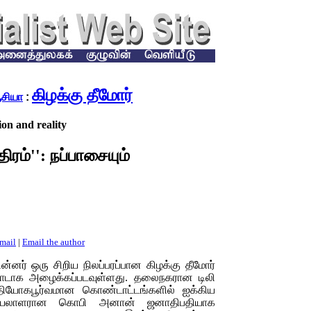
கிழக்கு தீமோர்
சியா
:
on and reality
திரம்'': நப்பாசையும்
email
|
Email the author
ன்னர் ஒரு சிறிய நிலப்பரப்பான கிழக்கு தீமோர்
ிர நாடாக அழைக்கப்படவுள்ளது. தலைநகரான டிலி
்தியோகபூர்வமான கொண்டாட்டங்களில் ஐக்கிய
செயலாளரான கொபி அனான் ஜனாதிபதியாக