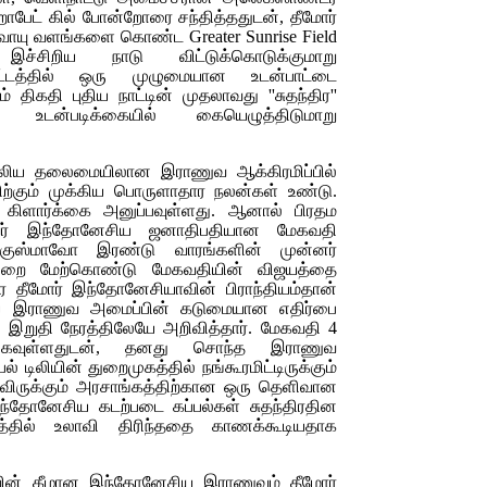
பேட் கில் போன்றோரை சந்தித்ததுடன், தீமோர்
ிலவாயு வளங்களை கொண்ட
Greater Sunrise Field
ச்சிறிய நாடு விட்டுக்கொடுக்குமாறு
க்கட்டத்தில் ஒரு முழுமையான உடன்பாட்டை
திகதி புதிய நாட்டின் முதலாவது ''சுதந்திர''
டன்படிக்கையில் கையெழுத்திடுமாறு
ரேலிய தலைமையிலான இராணுவ ஆக்கிரமிப்பில்
திற்கும் முக்கிய பொருளாதார நலன்கள் உண்டு.
கிளார்க்கை அனுப்பவுள்ளது. ஆனால் பிரதம
்ளவர் இந்தோனேசிய ஜனாதிபதியான மேகவதி
ா குஸ்மாவோ இரண்டு வாரங்களின் முன்னர்
ொன்றை மேற்கொண்டு மேகவதியின் விஜயத்தை
ை தீமோர் இந்தோனேசியாவின் பிராந்தியம்தான்
 இராணுவ அமைப்பின் கடுமையான எதிர்பை
இறுதி நேரத்திலேயே அறிவித்தார். மேகவதி 4
்கவுள்ளதுடன், தனது சொந்த இராணுவ
ல் டிலியின் துறைமுகத்தில் நங்கூரமிட்டிருக்கும்
வாகவிருக்கும் அரசாங்கத்திற்கான ஒரு தெளிவான
்தோனேசிய கடற்படை கப்பல்கள் சுதந்திரதின
சத்தில் உலாவி திரிந்ததை காணக்கூடியதாக
ோவின் கீழான இந்தோனேசிய இராணுவம் தீமோர்