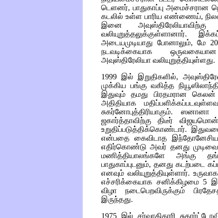
டெளனர், பாதுகாப்பு அமைச்சரான றொ
கடலில் உள்ள பாரிய எண்ணைய், ந
இனை அவுஸ்திரேலியாவிற்கு இ
வலியுறுத்தலுக்குள்ளானார். இ
அடையமுடியாது போனாலும், மே 20ம் 
நடவடிக்கையாக ஒருவகையான உ
அவுஸ்திரேலியா வலியுறுத்தியுள்ளது.
1999 இல் இறுதிகளில், அவுஸ்தி
முக்கிய பங்கு வகித்த நியூஸிலாந்
இதுவும் தமது பிரதமரான கெலன் 
அதிதியாக மதிப்பளிக்கப்படவுள
சுகர்னோபுத்திரியாகும். ஸனான
ஜகார்த்தாவிற்கு திடீர் விஜயம
உறுதிப்படுத்திக்கொண்டார். இதுவர
என்பதை கைவிடாத இந்தோனேசிய
எதிர்கொண்டு அவர் தனது முடிவை 
மணித்தியாலங்களே அங்கு தங
பாதுகாப்புடனும், தனது கடற்படை கப்ப
எனவும் வலியுறுத்தியுள்ளார். உரு
எச்சரிக்கையாக சனிக்கிழமை 5 இந
விழா நடைபெறவிருக்கும் பிரதே
இருந்தது.
1975 இல் சர்வாதிகாரி சுகார்ட்ட