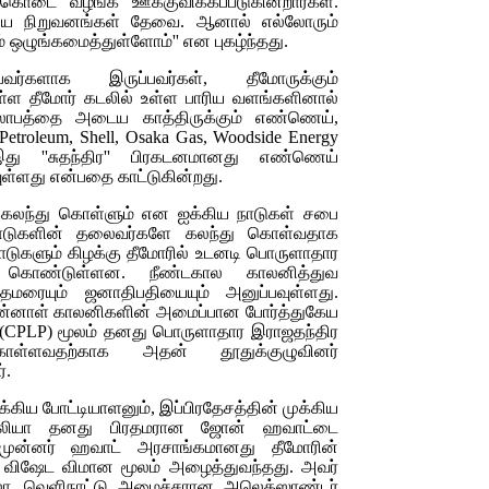
்கொடை வழங்க ஊக்குவிக்கப்படுகின்றார்கள்.
ிய நிறுவனங்கள் தேவை. ஆனால் எல்லோரும்
 ஒழுங்கமைத்துள்ளோம்'' என புகழ்ந்தது.
்களாக இருப்பவர்கள், தீமோருக்கும்
ள்ள தீமோர் கடலில் உள்ள பாரிய வளங்களினால்
ாபத்தை அடைய காத்திருக்கும் எண்ணெய்,
s Petroleum, Shell, Osaka Gas, Woodside Energy
து ''சுதந்திர'' பிரகடனமானது எண்ணெய்
ள்ளது என்பதை காட்டுகின்றது.
 கலந்து கொள்ளும் என ஐக்கிய நாடுகள் சபை
ு நாடுகளின் தலைவர்களே கலந்து கொள்வதாக
நாடுகளும் கிழக்கு தீமோரில் உடனடி பொருளாதார
 கொண்டுள்ளன. நீண்டகால காலனித்துவ
ரதமரையும் ஜனாதிபதியையும் அனுப்பவுள்ளது.
ுன்னாள் காலனிகளின் அமைப்பான போர்த்துகேய
(CPLP)
மூலம் தனது பொருளாதார இராஜதந்திர
்கொள்ளவதற்காக அதன் தூதுக்குழுவினர்
்.
முக்கிய போட்டியாளனும், இப்பிரதேசத்தின் முக்கிய
ிரேலியா தனது பிரதமரான ஜோன் ஹவாட்டை
 முன்னர் ஹவாட் அரசாங்கமானது தீமோரின்
ை விஷேட விமான மூலம் அழைத்துவந்தது. அவர்
்லோ, வெளிநாட்டு அமைச்சரான அலெக்ஸாண்டர்