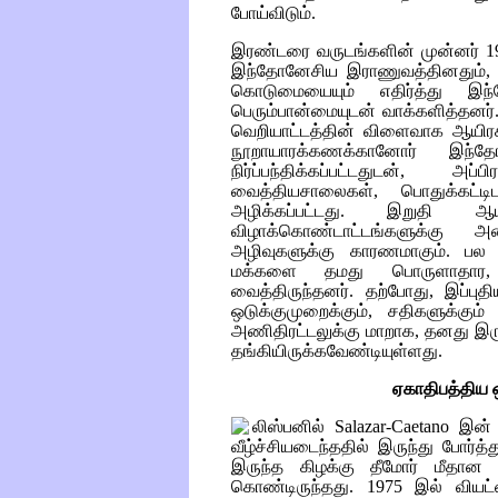
போய்விடும்.
இரண்டரை வருடங்களின் முன்னர் 199
இந்தோனேசிய இராணுவத்தினதும்,
கொடுமையையும் எதிர்த்து இந்த
பெரும்பான்மையுடன் வாக்களித்தனர
வெறியாட்டத்தின் விளைவாக ஆயிரக
நூறாயாரக்கணக்கானோர் இந்த
நிர்ப்பந்திக்கப்பட்டதுடன், அ
வைத்தியசாலைகள், பொதுக்கட்டி
அழிக்கப்பட்டது. இறுதி ஆய்
விழாக்கொண்டாட்டங்களுக்கு அ
அழிவுகளுக்கு காரணமாகும். பல 
மக்களை தமது பொருளாதார
வைத்திருந்தனர். தற்போது, இப்ப
ஒடுக்குமுறைக்கும், சதிகளுக்கும
அணிதிரட்டலுக்கு மாறாக, தனது இருப
தங்கியிருக்கவேண்டியுள்ளது.
ஏகாதிபத்திய 
லிஸ்பனில்
Salazar-Caetano
இன் 
வீழ்ச்சியடைந்ததில் இருந்து போர்த
இருந்த கிழக்கு தீமோர் மீதான
கொண்டிருந்தது. 1975 இல் வியட்