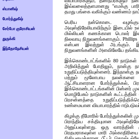
வியாபாரிகளும், தனிநபர்களும் நன
இவ்வலைத்தளமானது ''எமக்கு பார
ஸ்பானிஷ்
தமது பங்கை வகிக்கும் வண்ணம் நாம்
போர்த்துகீஷ்
பெரிய நன்கொடை வழங்குபவர
அவுஸ்திரேலியாவிற்கும் இடையில் உ
சேர்போ குரோசியன்
மில்லியன் கணக்கான டொலர் இல
துருக்கி
நிலவாயு நிறுவனங்களாகும்.
Phillip
என்பன இவற்றுள் அடங்கும். இ
இந்தோநேசியன்
நிறுவனங்களின் அளவிலேயே தங்கியு
இக்கொண்டாட்ங்களில் 80 நாடுகள்
அறிவித்துள் போதிலும், நான்க
உறுதிப்படுத்தியுள்ளனர். இந்நான்கு 
மற்றும் மூலோபாய நலன்களை
ஆட்சியாளரான போர்த்துக்கல், பி
இக்கொண்டாட்டங்களின் பின்னர் ம
மொழிபேசும் நாடுகளின் கூட்டத்தின்
பிரசன்னத்தை உறுதிப்படுத்திக
உண்மையான வியாபாரத்தில் ஈடுபடுவர
கிழக்கு தீமோரில் போர்த்துக்கலின் 
பிராந்திய சக்தியுமான அவுஸ்த
அனுப்பவுள்ளது. ஒரு வாரத்தின்
பிரதமராகவுள்ள மாரி அல்காதிரிய
நிதியமைச்சரான பீட்டர் கொஸ்டல