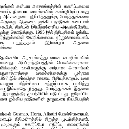
்றங்கள் கன்பரா அரசாங்கத்தின் கணிப்புகளை
ைய், நிலவாயு வளங்களின் கண்டுபிடிப்பானது
க்கறையை புதிப்பித்தலுக்கு போர்த்துக்கலை
தான அதனது ஆளுமை, ஐக்கிய நாடுகள் சபையால்
்கையில், லிஸ்பன் இந்தோனேசிய -அவுஸ்திரேலிய
ழக்கு தொடுத்தது. 1995 இல் நீதிபதிகள் ஐக்கிய
போர்த்துக்கலின் கோரிக்கையை ஏற்றுகொண்டனர்.
க மறுத்ததால் நீதிமன்றம் அதனை
வில்லை.
்தோனேசிய அரசாங்கத்துடனான வாஷிங்டனின்
ளானது. அப்பிராந்தியத்தின் பொலிஸ்காரனாக
ல்மிக்கதும், உறவினருக்கு சார்பான அரசாங்கம்
ருளாதாரத்தை உலகச்சந்தைக்கு முற்றாக
997 இல் சர்வதேச நாணய நிதியத்தாலும், உலக
ாதார வீழ்ச்சியை சந்தர்ப்பமாக பாவித்து
ை இல்லாதொழித்தது. போர்த்துக்கல் இதனை
ராஜதந்திர முயற்சியில் ஈடுபட்டது. ஐரோப்பிய
கான ஐக்கிய நாடுகளின் தூதுவரை நியமிப்பதில்
ளர்கள்
Gusmao, Horta, Alkatiri
போன்றோரையும்,
் நீதிமன்றத்தில் நிறுத்த முயற்சித்தனர்.
ுழுவதும் சுகார்ட்டோ எதிர்ப்பு கலவரங்கள்