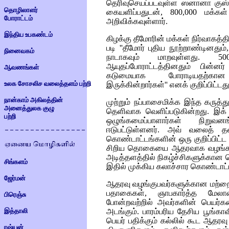
தெரிவுசெயப்படவுள்ள ஸனானா குஸ்
தொழிலாளர்
கையளிப்பதுடன், 800,000 மக்க
போராட்டம்
அறிவிக்கவுள்ளார்.
இந்திய உபகண்டம்
கிழக்கு தீமோரின் மக்கள் நிர்வாகத்
படி ''தீமோர் புதிய நூற்றாண்டின
நினைவகம்
நாடாகவும் மாறவுள்ளது. 50
ஆயுதப்போராட்டத்தினதும் பின்
ஆவணங்கள்
கடுமையாக போராடியதற்கா
உலக சோசலிச வலைத்தளம் பற்றி
இருக்கின்றார்கள்'' எனக் குறிப்பிட்டது
நான்காம் அகிலத்தின்
முற்றும் நப்பாசைமிக்க இந்த கரு
அனைத்துலக குழு
தெளிவாக வெளிப்படுகின்றது. இக
பற்றி
ஒழுங்கமைப்பாளார்கள் நிறு
ஈடுபட்டுள்ளனர். அவ் வலைத் தள
கொண்டாட்டங்களின் ஒரு குறிப்பிட்ட
சிறிய தொகையை ஆதரவாக வழங்கலாம்
அடித்தளத்தில் நிகழ்ச்சிகளுக்கான ப
சிங்களம்
இதில் முக்கிய கலாச்சார கொண்டாட்ட
ஜேர்மன்
ஆதரவு வழங்குபவர்களுக்கான மற்றை
பதாகைகள், ஞாபகார்த்த மேலாடை
பிரெஞ்சு
போன்றவற்றில் அவர்களின் பெயர்க
இத்தாலி
அடங்கும். பாரம்பரிய தேசிய பூங்காவி
பெயர் பதிக்கும் கல்லில் கூட ஆதரவு
ரஷ்யன்