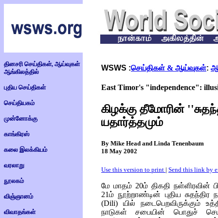
தினசரி செய்திகள், ஆய்வுகள்
WSWS :
செய்திகள் & ஆய்வுகள்
:
ஆ
ஆங்கிலத்தில்
East Timor's "independence": illusi
புதிய செய்திகள்
செய்தியகம்
கிழக்கு தீமோரின் ''சுதந்
முன்னோக்கு
யதார்த்தமும்
காங்கிரஸ்
By Mike Head and Linda Tenenbaum
கலை இலக்கியம்
18 May 2002
வரலாறு
Use this version to print
|
Send this link by 
நூலகம்
மே மாதம் 20ம் திகதி நள்ளிரவின் பி
21ம் நூற்றாண்டின் புதிய சுதந்த
விஞ்ஞானம்
(Dili)
யில் நடைபெறவிருக்கும் உத
நாடுகள் சபையின் பொதுச் 
விவாதங்கள்