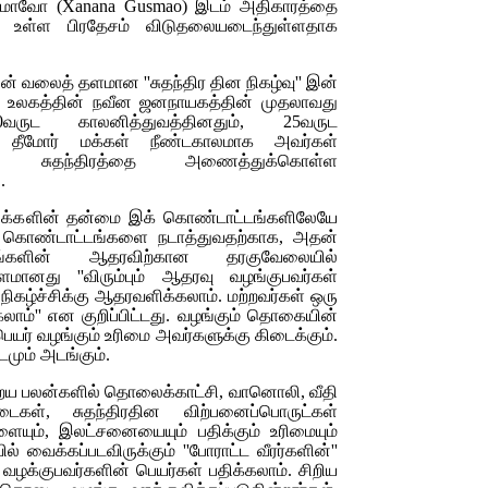
மாவோ (
Xanana Gusmao)
இடம் அதிகாரத்தை
ள் உள்ள பிரதேசம் விடுதலையடைந்துள்ளதாக
தின் வலைத் தளமான ''சுதந்திர தின நிகழ்வு'' இன்
தும், உலகத்தின் நவீன ஜனநாயகத்தின் முதலாவது
0வருட காலனித்துவத்தினதும், 25வருட
னர் தீமோர் மக்கள் நீண்டகாலமாக அவர்கள்
ன சுதந்திரத்தை அணைத்துக்கொள்ள
.
த்துக்களின் தன்மை இக் கொண்டாட்டங்களிலேயே
் கொண்டாட்டங்களை நடாத்துவதற்காக, அதன்
வனங்களின் ஆதரவிற்கான தரகுவேலையில்
மானது ''விரும்பும் ஆதரவு வழங்குபவர்கள்
 நிகழ்ச்சிக்கு ஆதரவளிக்கலாம். மற்றவர்கள் ஒரு
'' என குறிப்பிட்டது. வழங்கும் தொகையின்
ெயர் வழங்கும் உரிமை அவர்களுக்கு கிடைக்கும்.
மும் அடங்கும்.
ய பலன்களில் தொலைக்காட்சி, வானொலி, வீதி
கள், சுதந்திரதின விற்பனைப்பொருட்கள்
ளையும், இலட்சனையையும் பதிக்கும் உரிமையும்
ல் வைக்கப்படவிருக்கும் ''போராட்ட வீரர்களின்''
 வழக்குபவர்களின் பெயர்கள் பதிக்கலாம். சிறிய