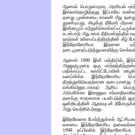
ஆனால் பொருளாதார, அரசியல் மாற
இல்லாதொழித்தது. இப்பாரிய எண்ண
தனது முன்னைய காலனி மீது தனது அ
தூண்டியது. கிழக்கு தீமோர் மீ
இன்னமும் ஏற்றுக்கொள்ளப்பட்டிருக
உடன்பாடு மீது உலக நீதிமன்றத்தில் வ
நாடுகள் உரிமைப்பத்திரத்தின் கீழ் 
இந்தோனேசியா இதனை ஏற்
நடைமுறைப்படுத்துமளவிற்கு செல்ல
ஆனால் 1990 இன் மத்தியில், இந
அணுகுமுறை ஒரு மாற்றத்திற்குள்
மதிக்கப்பட்ட சுகார்ட்டோவின் ஊழ
வளம்மிக்க இந்தோனேசிய பொ
திறந்துவிடுவதற்கான தடையானது. 1
வங்கியினூடாகவும் ஆசிய பொருள
அமெரிக்கா இராணுவ சர்வாதிகாரிய
தனக்கு சாதகமாக பயன்படுத்தி ஒரு இ
ஒன்றியத்தின் ஆதரவுடன் தீமோருக்
அது வெற்றிபெற்றது.
இதேவேளை போர்த்துக்கல் ஆட்சியா
ஏனைய இந்தோனேசிய தலைவர்களையும
1998 ஏப்பிரலில் இந்தோனேசியா ம