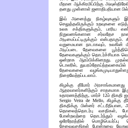
மீதான ஆக்கிரமிப்பிற்கு அவுஸ்தி
தனது முன்னாள் ஜனாதிபதியான பில்
இவ் அனைத்து நிகழ்வுகளும் இச்
செலுத்தவிருக்கும் உறவுகளை எடுத
உலக சக்திகளுக்கும், பாரிய எண
நிறுவனங்களான சர்வதேச நாணய 
அடிமைப்பட்டிருக்கும் என்பதாகும்
வறுமையான நாடாகவும், உலகின் ம
அடிப்படை தேவைகளை பூர்த்திசெய
தேவைகளுக்கும் தொடர்ச்சியாக வெளிந
ஒன்றாக ஆரம்பிக்கினறது. முதல்
டொலரில், துயரம்தோய்ந்தவகையில் ச
தேவைகளை வழங்கமுடியாதுள்ள
நிறைவேற்றப்படலாம்.
கிழக்கு தீமோர் அரசாங்கமானது 
ஆதரவாளர்களிற்கும் சாதகமாக இரு
உதாரணத்திற்கு, மார்ச் 12ம் திகதி
Sergio Veira de Mello,
கிழக்கு த
திகதிக்கு பின்னர் சட்டரீதியான
தொலைத்தொடர்பு வசதிகள், பே
போன்றவற்றை தொடர்ந்தும் வழங்
ஒரேநேரத்தில் மொழிபெயர்ப்பு
சேவைவசதிகள் போன்றவை வேறுவழி