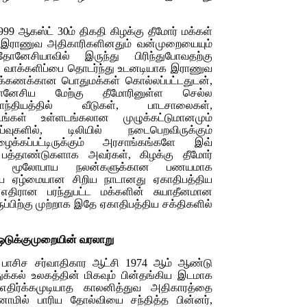
9 ஆகஸ்ட் 30ம் திகதி கிழக்கு தீமோர் மக்கள்
 இராணுவ அதிகாரிகளினதும் வன்முறையையும்
ோனேசியாவில் இருந்து பிரிந்துபோவதற்கு
். வாக்களிப்பை தொடர்ந்து உடனடியாக இராணுவ
்கணக்கான பொதுமக்கள் கொல்லப்பட்டதுடன்,
ோனேசிய மேற்கு தீமோரினுள்ள செல்ல
ப்பிராந்தியத்தில் வீடுகள், பாடசாலைகள்,
டங்கள் உள்ளடங்கலான முழுக்கட்டுமானமும்
வுகளில், டிலியில் நடைபெறவிருக்கும்
ழைக்கப்பட்டிருக்கும் அரசாங்கங்களே இவ்
பத்தாண்டுகளாக அவர்கள், கிழக்கு தீமோர்
, மூலோபாய நலன்களுக்கான பணயமாக
ுதிய ஏழ்மையான சிறிய நாடானது ஏகாதிபத்திய
் எதிரான பரந்துபட்ட மக்களின் சுயாதீனமான
்பிற்கு முற்றாக இதே ஏகாதிபத்திய சக்திகளில்
ஒடுக்குமுறையின் வரலாறு
பாசிச
சர்வாதிகார ஆட்சி
1974 ஆம் ஆண்டு
்துக்கல் உலகத்தின் மிகவும் பின்தங்கிய இடமாக
 எதிர்க்கமுடியாத காலனித்துவ அதிகாரத்தை
னாமில் பாரிய தோல்வியை சந்தித்த பின்னர்,