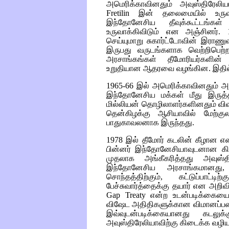
அமெரிக்காவினதும் அவுஸ்திரேலிய
Fretilin
இன் தலைமையில் உருவா
இந்தோனேசிய தீவுக்கூட்டங்
உருவாக்கிவிடும் என அஞ்சினர். 19
செய்யுமாறு சுகார்ட்டோவின் இராண
இருபது வருடங்களாக வெற்றிபெற்ற
அரசாங்கங்கள் தீமோரியர்களின்
உறுதியான ஆதரவை வழங்கின. இதில் 2
1965-66 இல் அமெரிக்காவினதும் அ
இந்தோனேசிய மக்கள் மீது இருத்த
மில்லியன் தொழிலாளர்களினதும் 
தென்கிழக்கு ஆசியாவில் மேற்க
பாதுகாவலனாக இருந்தது.
1978 இல் தீமோர் கடலின் கீழான எண
பின்னர் இந்தோனேசியாவுடனான கி
முதலாக அங்கீகரித்தது அவுஸ்த
இந்தோனேசிய அரசாங்கமானது,
சொந்தத்திற்கும், கட்டுப்பாட்
பேச்சுவார்த்தைக்கு தயார் என அறிவ
Gap Treaty
என்ற உடன்படிக்கை
விஷேட அதிதிகளுக்கான விமானப்படை
இவ்வுடன்படிக்கையானது கடலு
அவுஸ்திரேலியாவிற்கு கிடைக்க வழி