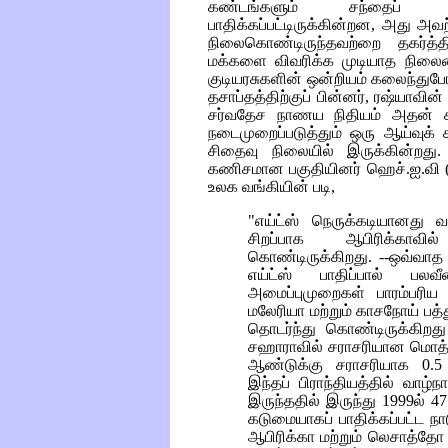
கண்டங்களும் சந்தைப் பெ
பாதிக்கப்பட்டிருக்கின்றன, அது அவ
நிலைகொண்டிருந்தவற்றை தகர்த்த
மக்களை விவரிக்க முடியாத நிலைம
குடியரசுகளின் ஒன்றியம் கலைந்துபே
தசாப்தத்திற்குப் பின்னர், ரஷ்யாவின்
சர்வதேச நாணய நிதியம் அதன் ச
நடைமுறைப்படுத்தும் ஒரு ஆய்வுக
சிதைவு நிலையில் இருக்கின்றது
கணிசமான பகுதியினர் ஹெச்.ஐ.வி
உலக வங்கியின் படி,
"எய்ட்ஸ் நெருக்கடியானது வ
சிறப்பாக ஆபிரிக்காவி
கொண்டிருக்கிறது. --ஒவ்வாத
எய்ட்ஸ் பாதிப்பால் பலவீனப
அமைப்புமுறைகள் பாரம்பரிய
மலேரியா மற்றும் காசநோய் 
தொடர்ந்து கொண்டிருக்கிற
சஹாராவில் சராசரியான மொத்த
ஆண்டுக்கு சராசரியாக 0.5 வ
இந்தப் பிராந்தியத்தில் வாழ்
இருந்ததில் இருந்து 1999ல் 
கடுமையாகப் பாதிக்கப்பட்ட நா
ஆபிரிக்கா மற்றும் லெசாத்தோ 