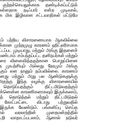
ுற்றச்செயலுக்காக தண்டிக்கப்பட்டுக்
உள்ளதாக நடிப்பார் என்ற முடிவால்,
வதாக மிக இழிவான சட்டவாதிகள் மட்டுமே
ணம் பற்றிய விசாரணையாக ஆகவில்லை
ுக்கான முற்றமுழு காரணம் ஹிட்லரிசமாக
்டப்பட முடியாது, மற்றும் அங்கு இதனைச்
ண்டாம். சம்பந்தப்பட்ட தனிநபர்கள் மற்றும்
ோரை விளைவித்ததற்கான பொறுப்பினை
ந்த முயற்சியும் அல்லது நேரமும் அங்கு
ுக்கும் என நானும் நம்பவில்லை. காரணம்
மானது மற்றும் அது பல ஆண்டுகளுக்கு
் அதற்கு இந்த வழக்கு விசாரணையில்
டுப்பதற்கும் திட்டமிடுவதற்கும்
என்னென்ன காரணிகளாகவும் இருக்கலாம்,
த் தொடுத்தல் மற்றும் திட்டமிடுதல்
கோட்பாட்டை விடாது பற்றுவதில்
 இருக்க வேண்டும். பங்களிப்பு செய்த
ால் வரலாற்றின் முறைமன்றத்தில்
கூறி வாதாடப்படலாம், ஆனால் நடுவர்