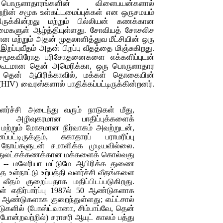
ாருளாதாரங்களின் விளைபயன்களால்
ற்றின் சமூக உள்கட்டமைப்புக்கள் என ஒருசமயம்
ிருக்கின்றது மற்றும் பில்லியன் கணக்கான
ைகளுள் ஆழ்த்தியுள்ளது. சோவியத் சோசலிச
ான மற்றும் அதன் முதலாளித்துவ மீட்சியின் ஒரு
 இறப்புவீதம் அதன் பிறப்பு வீதத்தை மிஞ்சுகிறது.
மூகவிரோத பரிசோதனைகளை எக்களிப்புடன்
் கூடமான தென் அமெரிக்கா, ஒரு பொருளாதார
. தென் ஆபிரிக்காவில், மக்கள் தொகையின்
(HIV)
வைரஸ்களால் பாதிக்கப்பட்டிருக்கின்றனர்.
ளர்ச்சி அடைந்து வரும் நாடுகள் மீது,
ல் அழிவுகரமான பாதிப்புக்களைக்
 மற்றும் மோசமான நிர்வாகம் அவற்றுடன்,
்பட்டிருக்கும், சுகாதாரப் பராமரிப்பு
 நோய்களுடன் சமாளிக்க முடியவில்லை.
பத்துலட்சக்கணக்கான மக்களைக் கொல்வது
து -- மலேரியா மட்டுமே ஆபிரிக்க துணை
 உள்நாட்டு உற்பத்தி வளர்ச்சி வீதங்களை
ீதம் குறைப்பதாக மதிப்பிடப்படுகிறது.
நாள் எதிர்பார்ப்பு 1987ல் 50 ஆண்டுகளாக
47 ஆண்டுகளாக குறைந்துள்ளது; எய்ட்சால்
டுகளில் (போஸ்ட்வானா, சிம்பாப்வே, தென்
போன்றவற்றில்) சராசரி ஆயுட் காலம் பத்து