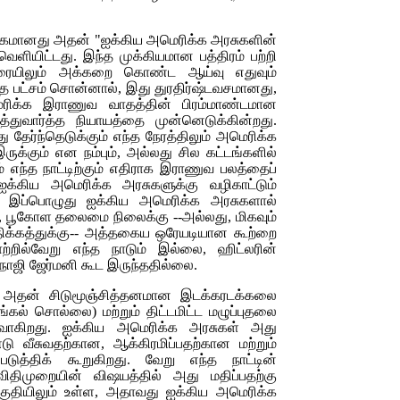
ிர்வாகமானது அதன் "ஐக்கிய அமெரிக்க அரசுகளின்
ெளியிட்டது. இந்த முக்கியமான பத்திரம் பற்றி
ையிலும் அக்கறை கொண்ட ஆய்வு எதுவும்
்த பட்சம் சொன்னால், இது துரதிர்ஷ்டவசமானது,
ெரிக்க இராணுவ வாதத்தின் பிரம்மாண்டமான
தத்துவார்த்த நியாயத்தை முன்னெடுக்கின்றது.
ு தேர்ந்தெடுக்கும் எந்த நேரத்திலும் அமெரிக்க
ுக்கும் என நம்பும், அல்லது சில கட்டங்களில்
் எந்த நாட்டிற்கும் எதிராக இராணுவ பலத்தைப்
க்கிய அமெரிக்க அரசுகளுக்கு வழிகாட்டும்
. இப்பொழுது ஐக்கிய அமெரிக்க அரசுகளால்
ல், பூகோள தலைமை நிலைக்கு --அல்லது, மிகவும்
திக்கத்துக்கு-- அத்தகைய ஒரேயடியான கூற்றை
ற்றில்வேறு எந்த நாடும் இல்லை, ஹிட்லரின்
 நாஜி ஜேர்மனி கூட இருந்ததில்லை.
து அதன் சிடுமூஞ்சித்தனமான இடக்கரடக்கலை
்கல் சொல்லை) மற்றும் திட்டமிட்ட மழுப்புதலை
ளிவாகிறது. ஐக்கிய அமெரிக்க அரசுகள் அது
ண்டு வீசுவதற்கான, ஆக்கிரமிப்பதற்கான மற்றும்
டுத்திக் கூறுகிறது. வேறு எந்த நாட்டின்
திமுறையின் விஷயத்தில் அது மதிப்பதற்கு
 பகுதியிலும் உள்ள, அதாவது ஐக்கிய அமெரிக்க