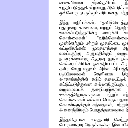
வகையிலான சர்வதேசியம்! இந்
உறுதிப்படுத்துகின்றவாறு, அமெரிக்கா
ஒவ்வொரு நபருக்கும் சரியானது மற்
இந்த மதிப்புக்கள், "தனிச்சொத்
புதுமுறை காணலை, மற்றும் தொழ
ஊக்கப்படுத்துகின்ற வளர்ச்சி ச
கொள்கைகள்"; "வரிக்கொள்
முன்னேற்றும் மற்றும் முதலீட்டை மு
வட்டிவீதங்கள்; மூலதனத்தை அ
வைப்பதற்கு அனுமதிக்கும் வலு
நடவடிக்கைக்கு ஆதரவு தரும் நல்
செல்வராட்சியின் நன்கறியப்பட்ட அரச
தவிர வேறு எதுவும் அல்ல. அப்பத்தி
படிப்பினைகள் தெளிவாக இருக
அரசாங்கத்தின் கடும் தலையீட்ட
கட்டுப்படுத்துவன அல்லாதிருப்பது
வறுமையைக் குறைப்பதற்கான 
ஊக்கத்தொகைகளை மற்றும் சந்
கொள்கைகள் எல்லாப் பொருளாதாரங்
கொண்டிருக்கும் சந்தைகள், மற்றும
அனைத்திற்கும் பொருத்தமானதாக இ
இந்தவிதமான வலதுசாரி வெற்றுர
பொருளாதார நெருக்கடிக்கு இடையில