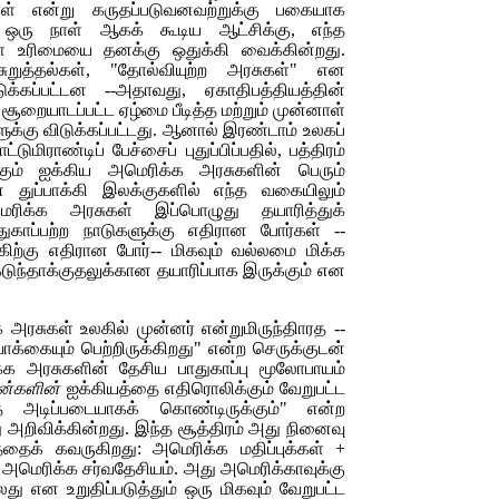
் என்று கருதப்படுவனவற்றுக்கு பகையாக
 ஒரு நாள் ஆகக் கூடிய ஆட்சிக்கு, எந்த
ுள்ள உரிமையை தனக்கு ஒதுக்கி வைக்கின்றது.
றுத்தல்கள், "தோல்வியுற்ற அரசுகள்" என
க்கப்பட்டன --அதாவது, ஏகாதிபத்தியத்தின்
றையாடப்பட்ட ஏழ்மை பீடித்த மற்றும் முன்னாள்
்கு விடுக்கப்பட்டது. ஆனால் இரண்டாம் உலகப்
ுமிராண்டிப் பேச்சைப் புதுப்பிப்பதில், பத்திரம்
்கும் ஐக்கிய அமெரிக்க அரசுகளின் பெரும்
தின் துப்பாக்கி இலக்குகளில் எந்த வகையிலும்
ரிக்க அரசுகள் இப்பொழுது தயாரித்துக்
ாதுகாப்பற்ற நாடுகளுக்கு எதிரான போர்கள் --
ிற்கு எதிரான போர்-- மிகவும் வல்லமை மிக்க
ுந்தாக்குதலுக்கான தயாரிப்பாக இருக்கும் என
அரசுகள் உலகில் முன்னர் என்றுமிருந்திாரத --
வாக்கையும் பெற்றிருக்கிறது" என்ற செருக்குடன்
க்க அரசுகளின் தேசிய பாதுகாப்பு மூலோபாயம்
ன்களின்
ஐக்கியத்தை எதிரொலிக்கும் வேறுபட்ட
அடிப்படையாகக் கொண்டிருக்கும்" என்ற
ு அறிவிக்கின்றது. இந்த சூத்திரம் அது நினைவு
தைக் கவருகிறது: அமெரிக்க மதிப்புக்கள் +
 அமெரிக்க சர்வதேசியம். அது அமெரிக்காவுக்கு
து என உறுதிப்படுத்தும் ஒரு மிகவும் வேறுபட்ட