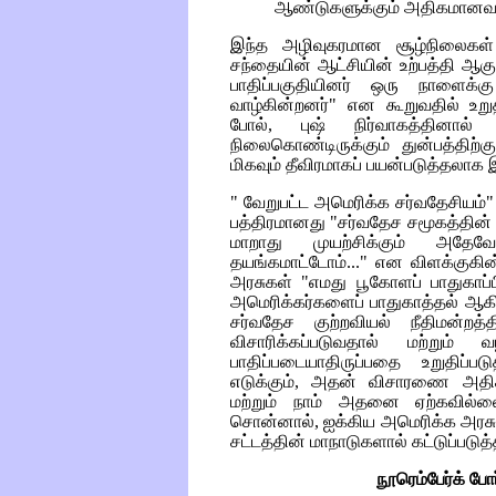
ஆண்டுகளுக்கும் அதிகமானவற்றா
இந்த அழிவுகரமான சூழ்நிலைகள் 
சந்தையின் ஆட்சியின் உற்பத்தி ஆக
பாதிப்பகுதியினர் ஒரு நாளைக்
வாழ்கின்றனர்" என கூறுவதில் உறுதி
போல், புஷ் நிர்வாகத்தினால் 
நிலைகொண்டிருக்கும் துன்பத்தி
மிகவும் தீவிரமாகப் பயன்படுத்தலாக 
" வேறுபட்ட அமெரிக்க சர்வதேசியம
பத்திரமானது "சர்வதேச சமூகத்தின
மாறாது முயற்சிக்கும் அதே
தயங்கமாட்டோம்..." என விளக்குகி
அரசுகள் "எமது பூகோளப் பாதுகாப்பி
அமெரிக்கர்களைப் பாதுகாத்தல் ஆக
சர்வதேச குற்றவியல் நீதிமன்றத்
விசாரிக்கப்படுவதால் மற்றும்
பாதிப்படையாதிருப்பதை
உறுதிப்
எடுக்கும், அதன் விசாரணை அதிகார
மற்றும் நாம் அதனை ஏற்கவில்லை
சொன்னால், ஐக்கிய அமெரிக்க அரச
சட்டத்தின் மாநாடுகளால் கட்டுப்படுத்
நூரெம்பேர்க் போ