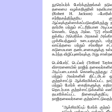
நூரெம்பர்க் போர்க்குற்றங்கள் ந
தலைமை வழக்கறிஞரின் உதவியாளர
(Robert H. Jackson)
--போர
சந்தேகத்திற்குரிய குற
ஆய்வுக்குள்ளாக்கப்படுவதிலிருந்
தார்மீக மற்றும் சட்டரீதியான அடி
கொண்ட தெரு அல்ல. "
[2]
சர்வத
ஐக்கிய அமெரிக்க அரசுகள் அங்கீகர
முக்கியத்துவம் உடையதாகும், மற
வாய்ந்தவை மற்றும் சர்வதேச சட்ட
கடுமையான தண்டனைகளுக்கு உள்ளா
கூர்ந்த விழிப்புணர்வுக்கு அது சான்ற
டெல்போர்ட் டெய்லர்
(Telford Tayl
விசாரணையில் நாஜித் தலைவர்களின்
அடிப்படையாகக் கொண்டிருந்தது: ஆக
மற்றும் அவர்களின் திட்டமிடல் ஒ
குற்றச்சாட்டு ஆக்கிரமிக்கப்பட்ட ந
மற்றும் போர்க் கைதிகளுக்கு எத
தொடர்பாக குற்றச்சாட்டுக்களில் எ
தயாரிக்கப்பட்ட நினைவுக்குறிப்ப
நாஜிதலைவர்களை குற்றம்சாட்டுவதற்
"ஆக்கிரமிப்புப் போர்க் குற்
நடுவர் மன்றமும் என்றும் தீர்ம