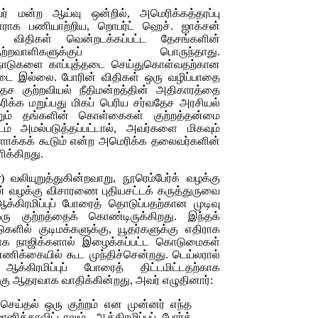
டுவர் மன்ற ஆய்வு ஒன்றில், அமெரிக்கத்தரப்பு
ாக பணியாற்றிய, றொபர்ட் ஹெச். ஜாக்சன்
ின் விதிகள் வென்றடக்கப்பட்ட தேசங்களின்
்றவாளிகளுக்குப் பொருந்தாது.
து நாடுகளை காப்புத்தடை செய்துகொள்வதற்கான
ப்படை இல்லை. போரின் விதிகள் ஒரு வழிப்பாதை
ேச குற்றவியல் நீதிமன்றத்தின் அதிகாரத்தை
ிக்க மறுப்பது மிகப் பெரிய சர்வதேச அரசியல்
்றும் தங்களின் கொள்கைகள் குற்றத்தன்மை
ம் அமல்படுத்தப்பட்டால், அவர்களை மிகவும்
க்கக் கூடும் என்ற அமெரிக்க தலைவர்களின்
ளிக்கிறது.
or)
வலியுறுத்துகின்றவாறு, நூரெம்பேர்க் வழக்கு
 வழக்கு விசாரணை புதியசட்டக் கருத்துருவை
்கிரமிப்புப் போரைத் தொடுப்பதற்கான முடிவு
ரு குற்றத்தைக் கொண்டிருக்கிறது. இந்தக்
ாடுகளில் குடிமக்களுக்கு, யூதர்களுக்கு எதிராக
ிராக நாஜிக்களால் இழைக்கப்பட்ட கொடுமைகள்
ண்ணிக்கையில் கூட முந்திச்சென்றது. டெய்லரால்
ு ஆக்கிரமிப்புப் போரைத் திட்டமிட்டதற்காக
கு ஆதரவாக வாதிக்கின்றது, அவர் எழுதினார்:
றம் செய்தல் ஒரு குற்றம் என முன்னர் எந்த
ானிக்காவிட்டாலும், ஆக்கிரமிப்புப் போர்க்