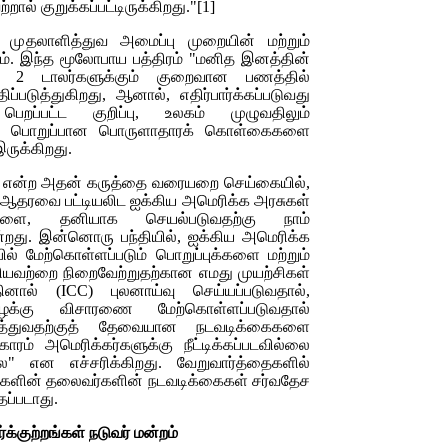
ல் குறுக்கப்பட்டிருக்கிறது."[1]
முதலாளித்துவ அமைப்பு முறையின் மற்றும்
ும். இந்த மூலோபாய பத்திரம் "மனித இனத்தின்
கு 2 டாலர்களுக்கும் குறைவான பணத்தில்
ப்படுத்துகிறது, ஆனால், எதிர்பார்க்கப்படுவது
பெறப்பட்ட குறிப்பு, உலகம் முழுவதிலும்
ற்கு பொறுப்பான பொருளாதாரக் கொள்கைகளை
இருக்கிறது.
்" என்ற அதன் கருத்தை வரையறை செய்கையில்,
் ஆதரவை பட்டியலிட ஐக்கிய அமெரிக்க அரசுகள்
வேளை, தனியாக செயல்படுவதற்கு நாம்
ன்றது. இன்னொரு பந்தியில், ஐக்கிய அமெரிக்க
ல் மேற்கொள்ளப்படும் பொறுப்புக்களை மற்றும்
ியவற்றை நிறைவேற்றுதற்கான எமது முயற்சிகள்
தினால் (
ICC)
புலனாய்வு செய்யப்படுவதால்,
 வழக்கு விசாரணை மேற்கொள்ளப்படுவதால்
படுத்துவதற்குத் தேவையான நடவடிக்கைகளை
ம் அமெரிக்கர்களுக்கு நீட்டிக்கப்படவில்லை
" என எச்சரிக்கிறது. வேறுவார்த்தைகளில்
ுகளின் தலைவர்களின் நடவடிக்கைகள் சர்வதேச
தப்படாது.
ர்க்குற்றங்கள் நடுவர் மன்றம்