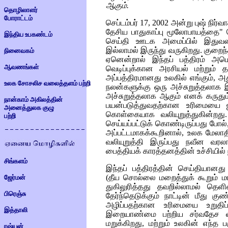
ஆகும்.
தொழிலாளர்
போராட்டம்
செப்டம்பர் 17, 2002 அன்று புஷ் ந
தேசிய பாதுகாப்பு மூலோபாயத்தை" வ
இந்திய உபகண்டம்
செய்தி ஊடக அமைப்பில் இதுவர
இல்லாமல் இருந்து வருகிறது. குறைந
நினைவகம்
ஏனென்றால் இந்தப் பத்திரம் அம
ஆவணங்கள்
வெடிப்புக்கான அரசியல் மற்றும் 
அப்பத்திரமானது உலகில் எங்கும், அத
உலக சோசலிச வலைத்தளம் பற்றி
நலன்களுக்கு ஒரு அச்சுறுத்தலாக இர
அச்சுறுத்தலாக ஆகும் எனக் கருதும
நான்காம் அகிலத்தின்
பயன்படுத்துவதற்கான உரிமையை ஐ
அனைத்துலக குழு
கொள்கையாக வலியுறுத்துகின்றது
பற்றி
செய்யப்பட்டுக் கொண்டிருப்பது போ
அப்பட்டமாகக்கூறினால், உலக மேலா
வலியுறுத்தி இருப்பது நவீன வரலா
பைத்தியக் காரத்தனத்தின் உச்சியில்
சிங்களம்
இந்தப் பத்திரத்தின் செய்தியான
(தீய சொல்லை மறைத்துக் கூறும் மங
ஜேர்மன்
துகிலுரித்தது தவறில்லாமல் தெ
பிரெஞ்சு
தேர்ந்தெடுக்கும் நாட்டின் மீது கு
அழிப்பதற்கான உரிமையை உறுதிப்ப
இத்தாலி
இறையாண்மை பற்றிய சர்வதேச வி
மறுக்கிறது, மற்றும் உலகின் எந்த
ரஷ்யன்