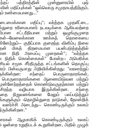
தப் பத்திரத்தின் முன்னுரையில் புஷ்
வின் மதிப்புக்கள் "ஒவ்வொரு சமுதாயத்திற்கும்,
றும் உண்மையானது..."
துடைமைக்கான மதிப்பு"; வர்த்தக முதலீட்டை,
ில்துறை உரிமையாளர் நடவடிக்கை ஆகியவற்றை
ார்பான சட்டரீதியான மற்றும் ஒழுங்குமுறை
கைகள்--வேலைக்கான ஊக்கத் தொகையை
ன்னேற்றும்-- குறிப்பாக குறைந்த விளிம்பு நிலை
தன் மிகத் திறமையான பயன்படுத்தத்தில்
வான நிதி அமைப்பு முறைகள்"; "வர்த்தக
ல நிதிக் கொள்கைகள்" போன்ற-- அமெரிக்க
ியல் சமூக சீர்திருத்த சட்டங்களின் தொகுப்பு
ரம் பின்வருமாறு அறிவிக்கின்றது: "வரலாற்றுப்
்கின்றன: சந்தைப் பொருளாதாரங்கள்,
ில் பொருளாதாரங்களை ஆணையிடுவன மற்றும்
, முன்னேற்றத்தைக் கொண்டுவருதற்கான மற்றும்
சிறந்த வழியாக இருக்கின்றன. சந்தை
தை நிறுவனங்களை மேலும் பலப்படுத்தும்
களுக்கும் -தொழில்துறை நாடுகள், தோன்றிக்
் வளர்ச்சி அடைந்து-- கொண்டிருக்கும் உலகம்
ருக்கின்றன."
ைகள் ஆழமாகிக் கொண்டிருக்கும் உலகப்
் ஒன்றை உறுதிபடக் கூறுகின்றன, அதில் முழுக்