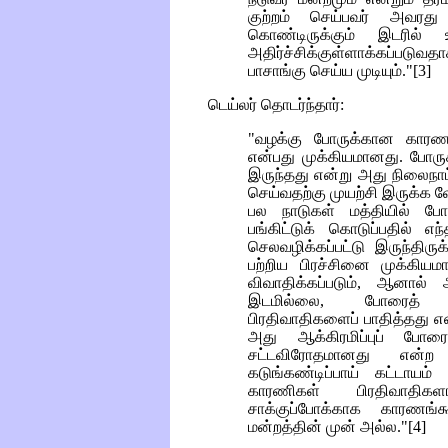
குற்றம் செய்பவர் அவரது க
கொண்டிருக்கும் இடரில் 
அதிர்ச்சிக்குள்ளாக்கப்படு
பாசாங்கு செய்ய முடியும்."[3]
டெய்லர் தொடர்ந்தார்:
"வழக்கு போருக்கான கார
என்பது முக்கியமானது. போர
இருந்தது என்று அது நிலைநாட
செய்வதற்கு முயற்சி இருக்க வே
பல நாடுகள் மத்தியில் ப
பங்கிட்டுக் கொடுப்பதில் எ
செலவழிக்கப்பட்டு இருந்திர
பற்றிய பிரச்சினை முக்கிய
விவாதிக்கப்படும், ஆனால
இடமில்லை, போரைத் தொ
பிரதிவாதிகளைப் பாதித்தது 
அது ஆக்கிரமிப்புப் போரை
சட்டவிரோதமானது என்ற 
கடுங்கண்டிப்பாய் கட்டாயம்
காரணிகள் பிரதிவாதிகள
சாக்குப்போக்காக காரணங்
மன்றத்தின் முன் அல்ல."[4]