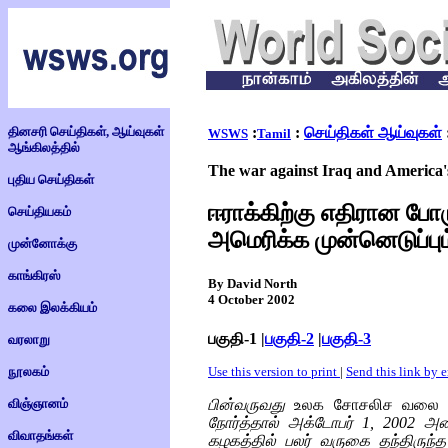
தினசரி செய்திகள், ஆய்வுகள்
:
:
செய்திகள் ஆய்வுகள்
WSWS
Tamil
ஆங்கிலத்தில்
The war against Iraq and America'
புதிய செய்திகள்
ஈராக்கிற்கு எதிரான போ
செய்தியகம்
அமெரிக்க முன்னெடுப்பும
முன்னோக்கு
காங்கிரஸ்
By David North
4 October 2002
கலை இலக்கியம்
பகுதி-1 |
பகுதி-2
|
பகுதி-3
வரலாறு
நூலகம்
Use this version to print
|
Send this link by 
விஞ்ஞானம்
பின்வருவது
உலக சோசலிச வலை 
நோர்த்தால் அக்டோபர் 1, 2002 அ
விவாதங்கள்
கழகத்தில் பலர் வருகை தந்திருந்த