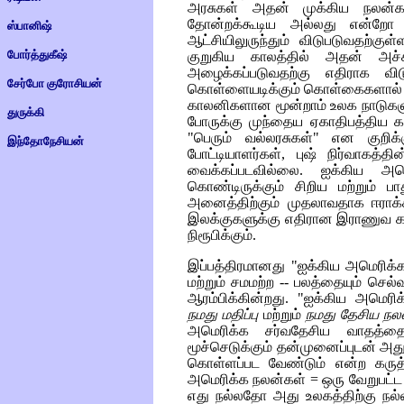
அரசுகள் அதன் முக்கிய நலன்கள
தோன்றக்கூடிய அல்லது என்றோ
ஸ்பானிஷ்
ஆட்சியிலுருந்தும் விடுபடுவதற்க
போர்த்துகீஷ்
குறுகிய காலத்தில் அதன் அச்சு
அழைக்கப்படுவதற்கு எதிராக விடு
சேர்போ குரோசியன்
கொள்ளையடிக்கும் கொள்கைகளால் சூ
காலனிகளான மூன்றாம் உலக நாடுகளுக
துருக்கி
போருக்கு முந்தைய ஏகாதிபத்திய காட்ட
"பெரும் வல்லரசுகள்" என குறிக
இந்தோநேசியன்
போட்டியாளர்கள், புஷ் நிர்வாகத்
வைக்கப்படவில்லை. ஐக்கிய அமெ
கொண்டிருக்கும் சிறிய மற்றும் ப
அனைத்திற்கும் முதலாவதாக ஈராக்க
இலக்குகளுக்கு எதிரான இராணுவ கட
நிரூபிக்கும்.
இப்பத்திரமானது "ஐக்கிய அமெரிக்க 
மற்றும் சமமற்ற -- பலத்தையும் செல்
ஆரம்பிக்கின்றது. "ஐக்கிய அமெரி
நமது மதிப்பு
மற்றும்
நமது தேசிய நல
அமெரிக்க சர்வதேசிய வாதத்தை 
மூச்செடுக்கும் தன்முனைப்புடன் அத
கொள்ளப்பட வேண்டும் என்ற கருத்
அமெரிக்க நலன்கள் = ஒரு வேறுபட்ட
எது நல்லதோ அது உலகத்திற்கு நல்ல