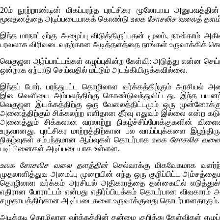
20ம் நூற்றாண்டின் மிகப்பரந்த புரட்சிகர மூலோபாய அனுபவத்த
மூலதனத்தை அடிப்படையாகக் கொண்டு
உலக சோசலிச வலைத் தளம
இந்த மாநாட்டிற்கு அழைப்பு விடுத்திருப்பதன் மூலம், நான்காம் அ
பரவலாக விரிவடைவதற்கான அடித்தளத்தை நாங்கள் உருவாக்கிக் கொண
வெகுஜன ஆர்ப்பாட்டங்கள் எழுப்புகின்ற கேள்வி: அடுத்து என்ன செய்ய
ஒன்றாக ஏற்பாடு செய்வதில் மட்டும் அடங்கியிருக்கவில்லை.
இந்தப் போர், பரந்துபட்ட தொழிலாள வர்க்கத்திற்கும் அரசியல் 
இடைவெளியை அம்பலத்திற்கு கொண்டுவந்துவிட்டது. இந்த பயனற்ற
வெகுஜன இயக்கத்திற்கு ஒரு வேலைத்திட்டமும் ஒரு முன்னோக்க
அனைத்திற்கும் சிக்கலற்ற எளிதான தீர்வு எதுவும் இல்லை என்ற
அனைத்தும் சிக்கலான வரலாற்று நிகழ்ச்சிப்போக்குகளின் விளை
உருவானது. புரட்சிகர மாற்றத்திற்கான பல வாய்ப்புக்களை இழந்திர
நிகழ்வுகள் சம்பந்தமான ஆய்வுகள் தொடர்பாக
உலக சோசலிச வலைத
படிப்பினைகள் அடிப்படையாக உள்ளன.
உலக சோசலிச வலை தளத்தின்
செல்வாக்கு மிகவேகமாக வளர்ந்
முதலாளித்துவ அமைப்பு முறையின் எந்த ஒரு குறிப்பிட்ட அம்சத்தைய
தொழிலாள வர்க்கம் அரசியல் அதிகாரத்தை தன்கையில் எடுத்துக்க
எதிரான போராட்டம் என்பது எதிர்ப்பியக்கம் தொடர்பான விவகாரம
சமுதாயத்திற்கான அடிப்படைகளை உருவாக்குவது தொடர்பானதாகும்.
அடிக்கடி தொழிலாள வர்க்கத்தின் தன்மை குறித்து கேள்விகள் எழுப்பப