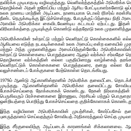
தவிர்க்க முடியாதபடி வழிவகுத்தது. வெளிவர்த்தகத்தில் அமெரிக்க ச
தொழில்கள் அதன் ஐரோப்பிய மற்றும் ஆசிய போட்டியாளர்களோடு ஒப
உலக நாணய மாற்றின் அடிப்படை நாணயமாக டொலர் (ரிசர்வ் கரன்சி
நீண்ட நெருக்கடிக்கு இட்டுச்சென்றது. போருக்குப் பிந்தைய நிதி அ
அளவில் அமெரிக்கா கைவிடவேண்டிய கட்டாயம் ஏற்பட்டது. இதன் வி
விரிவாக்கத்தை முடிவுக்குக் கொண்டு வந்ததோடு உலக முதலாளித்த
அமெரிக்காவின் உள்நாட்டு மற்றும் வெளிநாட்டு கொள்கைகளில் எல்
ஆகியவை எடுத்த நடவடிக்கைகள் உலக அமைப்பு என்ற வகையில் முதலாள
மற்றும் அந்த முதலாளித்துவ அமைப்பிற்குள்ளேயே அமெரிக்காவின் 
உள்நாட்டு கொள்கையை பொறுத்தவரை ஆளும் வர்க்கம் சர்வதேச நெருக
தொழிலாள வர்க்கத்தின் எல்லா பகுதியினரது வாழ்க்கைத் தரங
வெளிநாட்டுக் கொள்கைகளை பொறுத்தவரை, தனது எல்லா போட்
வலுச்சண்டைப் போக்குகளை மேற்கொள்ள தொடங்கியது.
1979ம் ஆண்டு ஆப்கானிஸ்தானில் அமெரிக்க தலையீட்டை தொடக்கிவிட்ட
முடிந்தது. ஆப்கானிஸ்தானில் அமெரிக்கா தலையிட்டது சோவி
போகச்செய்வதை நோக்கமாகக் கொண்டது. றேகன் நிர்வாகத்தின்
பெருகிவரும் பிரச்சனைகளை இராணுவ, அரசியல் மற்றும் பொருளதார
ஒன்றியத்தை பொறிந்து போகச்செய்வதை குறிக்கோளாகக் கொண்டத
இந்த வழியிலான அமெரிக்காவின் முயற்சிகள், கோர்ப்பசேவ் த
புனருத்தானம் செய்வதற்கும் சோவியத் அதிகாரத்துவம் செய்த முடிவா
இந்த சீர்குலைவிற்கு அடிப்படைக் காரணங்கள் சிக்கலானவை. ஆனா