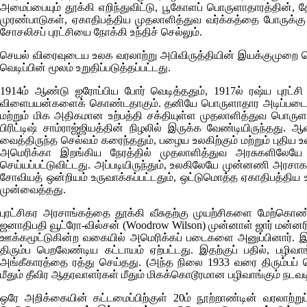
அமைப்பையும் தூக்கி எறிந்துவிட்டு, பூகோளப் பொருளாதாரத்தின
முரண்பாடுகள், ஏகாதிபத்திய முதலாளித்துவ வர்க்கத்தை போருக்க
சோசலிசப் புரட்சியை நோக்கி உந்திச் செல்லும்.
செயல் விரைவுடைய உலக வரலாற்று அபிவிருத்தியின் இயக்குமுறை த
வெடிப்பின் மூலம் உறுதிப்படுத்தப்பட்டது.
1914ம் ஆண்டு ஐரோப்பிய போர் வெடித்ததும், 1917ல் ரஷ்ய புர
விளைபயன்களைக் கொண்டதாகும். தனியே பொருளாதார அடிப்படையில
மற்றும் மிக அதிகமான உற்பத்தி சக்தியுள்ள முதலாளித்துவ பொர
பிரிட்டிஷ் சாம்ராஜ்ஜியத்தின் நிழலில் இருக்க வேண்டியிருந்தது. ஆ
வைத்திருந்த செல்வம் கரைந்ததும், பழைய உலகிற்கும் மற்றும் புதிய
அமெரிக்கா இறங்கிய நேரத்தில் முதலாளித்துவ அரசுகளிலேயே
செய்யப்பட்டுவிட்டது. அப்படியிருந்தும், உலகிலேயே முன்னணி அரசாக 
சோவியத் ஒன்றியம் உருவாக்கப்பட்டதும், ஒட்டுமொத்த ஏகாதிபத்த
முன்வைத்தது.
புரட்சிகர அரசாங்கத்தை தூக்கி வீசுதற்கு முயற்சிகளை மேற்கொண
ஜனாதிபதி வூட்ரோ-வில்சன்
(Woodrow Wilson)
முன்னாள் ஜார் மன்னர
ஊக்கமூட்டுகின்ற வகையில் அமெரிக்கப் படைகளை அனுப்பினார். 
திரும்ப பெறவேண்டிய கட்டாயம் ஏற்பட்டது. இதற்குப் பதில், பழ
அங்கீகாரத்தை ரத்து செய்தது. (அந்த நிலை 1933 வரை திரும்பப் ப
மீதும் தீவிர ஆதரவாளர்கள் மீதும் மிகக்கொடூரமான பழிவாங்கும் ந
ஒரே அறிக்கையின் கட்டமைப்பிற்குள் 20ம் நூற்றாண்டின் வரலாற