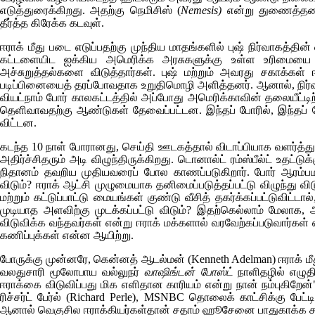
எடுத்துரைக்கிறது. அதற்கு நெமிசிஸ் (
Nemesis
)
என்று துணைத்தலைப
தீர்த்த கிரேக்க கடவுள்.
ஈராக் மீது படை எடுப்பதற்கு முந்திய மாதங்களில் புஷ் நிர்வாகத்தி
கட்டளையிட ஐக்கிய அமெரிக்க அரசுகளுக்கு உள்ள உரிமையை ஆட்
அச்சுறுத்தல்களை விடுத்தார்கள். புஷ் மற்றும் அவரது சகாக்கள் 
படிப்பினையைத் தரப்போவதாக உறுதிமொழி அளித்தனர். ஆனால், நிர்வா
வியட்நாம் போர் காலகட்டத்தில் அப்போது அமெரிக்காவின் தலையீ
தெளிவாவதற்கு ஆண்டுகள் தேவைப்பட்டன. இந்தப் போரில், இந்தப் போ
விட்டன.
கடந்த 10 நாள் போரானது, செய்தி ஊடகத்தால் விடாப்பியாக வளர்
அதிர்ச்சிதரும் அடி விழுந்திருக்கிறது. டொனால்ட் ரம்ஸ்பீல்ட் உதட்
நிதானம் தவறிய முதியவரைப் போல காணப்படுகிறார். போர் ஆரம்பம
விடும்? ஈராக் ஆட்சி முழுமையாக தனிமைப்படுத்தப்பட்டு விழுந்து வ
மற்றும் கட்டுப்பாட்டு மையங்கள் குண்டு வீசித் தகர்க்கப்பட்ட
முடியாத அளவிற்கு முடக்கப்பட்டு விடும்? இதற்கெல்லாம் மேலாக, அ
விடுவிக்க வந்தவர்கள் என்று ஈராக் மக்களால் வரவேற்கப்படுவார்கள்
கணிப்புக்கள் என்ன ஆயிற்று.
போருக்கு முன்னரே, கென்னத் ஆடல்மன் (
Kenneth Adelman
) ஈராக் 
வலதுசாரி மூலோபாய வல்லுநர்
வாஷிங்டன் போஸ்ட்
நாளிதழில் எழுத
ஈராக்கை விடுவிப்பது மிக எளிதான காரியம் என்று நான் நம்புகிறேன
ரிச்சர்ட் பேர்ல் (
Richard Perle), MSNBC
தொலைக் காட்சிக்கு பேட்டி
ஆனால் வெகுசில ஈராக்கியர்கள்தான் சதாம் ஹூசேனை பாதுகாக்க சண்டை