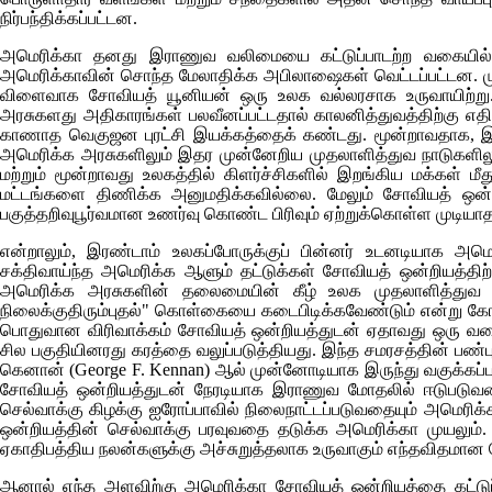
நிர்பந்திக்கப்பட்டன.
அமெரிக்கா தனது இராணுவ வலிமையை கட்டுப்பாடற்ற வகையில் 
அமெரிக்காவின் சொந்த மேலாதிக்க அபிலாஷைகள் வெட்டப்பட்டன. மு
விளைவாக சோவியத் யூனியன் ஒரு உலக வல்லரசாக உருவாயிற்று. 
அரசுகளது அதிகாரங்கள் பலவீனப்பட்டதால் காலனித்துவத்திற்கு எதி
காணாத வெகுஜன புரட்சி இயக்கத்தைக் கண்டது. மூன்றாவதாக, இரு த
அமெரிக்க அரசுகளிலும் இதர முன்னேறிய முதலாளித்துவ நாடுகளிலும்
மற்றும் மூன்றாவது உலகத்தில் கிளர்ச்சிகளில் இறங்கிய மக்கள் மீத
மட்டங்களை திணிக்க அனுமதிக்கவில்லை. மேலும் சோவியத் ஒன
பகுத்தறிவுபூர்வமான உணர்வு கொண்ட பிரிவும் ஏற்றுக்கொள்ள முடிய
என்றாலும், இரண்டாம் உலகப்போருக்குப் பின்னர் உடனடியாக
சக்திவாய்ந்த அமெரிக்க ஆளும் தட்டுக்கள் சோவியத் ஒன்றியத்தி
அமெரிக்க அரசுகளின் தலைமையின் கீழ் உலக முதலாளித்துவ அம
நிலைக்குதிரும்புதல்" கொள்கையை கடைபிடிக்கவேண்டும் என்று கோர
பொதுவான விரிவாக்கம் சோவியத் ஒன்றியத்துடன் ஏதாவது ஒரு வக
சில பகுதியினரது கரத்தை வலுப்படுத்தியது. இந்த சமரசத்தின் பண்
கெனான்
(George F. Kennan)
ஆல் முன்னோடியாக இருந்து வகுக்கப்பட்
சோவியத் ஒன்றியத்துடன் நேரடியாக இராணுவ மோதலில் ஈடுபடுவதை 
செல்வாக்கு கிழக்கு ஐரோப்பாவில் நிலைநாட்டப்படுவதையும் அமெரி
ஒன்றியத்தின் செல்வாக்கு பரவுவதை தடுக்க அமெரிக்கா முயலும். 
ஏகாதிபத்திய நலன்களுக்கு அச்சுறுத்தலாக உருவாகும் எந்தவிதமான சே
ஆனால் எந்த அளவிற்கு அமெரிக்கா சோவியத் ஒன்றியத்தை கட்டுப்பட