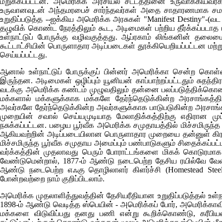
மறுக்கப்பட்டன. அமெரிக்க அரசியல் சட்டத்தினை உருவாக்கியவர்
உருவானவுடன் அந்தமரபைச் சார்ந்தவர்கள் அதை சாதாரணமாக சமாளி
உறுதிப்படுத்த --ஐக்கிய அமெரிக்க அரசுகள் "
Manifest Destiny
"-(வட
தழுவிக் கொண்ட நேரத்திலும் கூட, அடிமைகள் பற்றிய தீர்க்கப்பட
உள்நாட்டுப் போருக்கு வழிவகுத்தது. ஆப்ரகாம் லிங்கனின் தலை
கூட்டாட்சியின் பொருளாதார அடிப்படைகள் தூக்கியெறியப்பட்டன மற்
செய்யப்பட்டது.
ஆனால் உள்நாட்டுப் போருக்குப் பின்னர் அமெரிக்கா சென்ற கொள
இருந்தன. அடிமைகள் ஒழிப்பும் யூனியன் காப்பாற்றப்பட்டதும் சுதந்
வடக்கு அமெரிக்க கண்டம் முழுவதிலும் தன்னை பலப்படுத்திக்கொண்ட
மக்களால் மக்களுக்காக மக்களே தேர்ந்தெடுக்கின்ற அரசாங்கத்
அவர்களே தேர்ந்தெடுக்கின்ற அவர்களுக்காக பாடுபடுகின்ற அரசாங்க
முறையின் சவால் செய்யமுடியாத மேலாதிக்கத்திற்கு எதிரான முட
நசுக்கப்பட்டன. பழைய பூர்வீக அமெரிக்க சமுதாயத்தில் மிச்சமிருந
ஆகியவற்றின் அடிப்படையிலான பொருளாதார முறையை தன்னுள் கிரகித
மிச்சமிருந்த பூர்வீக சமுதாய அமைப்பும் பண்பாடுகளும் சிதைக்கப்
வர்க்கத்தின் முதலாவது பெரும் போராட்டங்களை மிகக் கொடுரமாக ஒழ
வேண்டுமென்றால், 1877-ம் ஆண்டு நடைபெற்ற தேசிய ரயில்வே வேலை
ஆண்டு நடைபெற்ற எஃகு தொழிலாளர் கிளர்ச்சி (
Homestead Steel
போன்றவற்றை நாம் குறிப்பிடலாம்.
அமெரிக்க முதலாளித்துவத்தின் தேசியரீதியான உறுதிப்படுத்தல் உள
1898-ம் ஆண்டு வெடித்த ஸ்பெயின் - அமெரிக்கப் போர், அமெரிக்க
மக்களை விடுவிப்பது தனது பணி என்று கூறிக்கொண்டு, கரீபியனில்