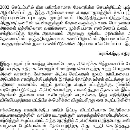
2002 செப்டம்பரில் மிக பகிரங்கரமாக மேலாதிக்க செயல்திட்டம் பு
அறிவிக்கப்பட்டது. இந்த அறிக்கை உலக பொருளாதாரத்தின் மிகப் 
கீழ்ப்படியச்செய்யும் ஒரு முயற்சியைப் பிரதிநிதித்துவப்படுத
ஆளும்தட்டினரின் நலன்களுக்கும் தேவைகளுக்கும் உலக பொருளாத
அரசுகள் மத்தியிலான வளங்களை, முக்கியமாக எண்ணெய் வளம், 
சக்திவாய்ந்த தேசிய-அரசுகளால் அதாவது ஐக்கிய அமெரிக்க அ
தேவைகளின் பகுத்தறிவுபூர்வமான கணிப்பீடுகளின் அடிப்படையில் அல
பங்குதாரர்களின் இலாப கணிப்பீடுகளின் அடிப்படையில் செய்யப்பட இ
ஈராக்கிற்கு எதி
இந்த மாநாட்டில் கலந்து கொண்டோரை, அமெரிக்க சிந்தனையில் மே
இயல்புக்கு எதிராக செல்லும் சிலவற்றை செய்வதற்கு சற்று பொற
அதன் வரலாற்று வேர்களை ஆய்வு செய்வதன் மூலம், தற்போதைய ப
அமெரிக்க ஏகாதிபத்தியத்தின் இரத்தம் தோய்ந்த உச்சக் கட்டத்தை
புதிரான வகையில், மற்றும் நனவற்ற பெரும் மட்டத்துக்கு, ரம்ஸ்ப
வரவேற்கப்படுகிறது. அமெரிக்காவிற்கு காலனித்துவ ஆசைகள் இல
நோக்கம் இல்லை என வலியுறுத்தும் வடிவத்தை இது எடுத்திருக்
விடுவிப்பதற்காக மட்டுமே அமெரிக்கா விரும்புகிறது என கூறப்படுகின்
எந்தவொரு ஏகாதிபத்திய நாடும் இப்படி விடாப்பிடியாக வெற்ற
கற்பனாவாதத்தின் வாய்ச்சவடாலுக்குள் மறைத்துக்கொண்டதில்லை.
கற்பித்துக் கூறப்படலாம். அந்த நேரத்தில் அமெரிக்கா பிறந்தபோது ம
வாழ்வை மேற்கொள்ளல் ஆகியவற்றிற்கு அது உறுதி கொடுத்தத