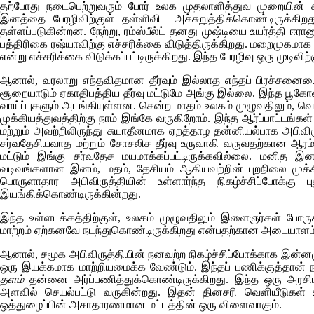
தற்போது நடைபெற்றுவரும் போர் உலக முதலாளித்துவ முறையின்
இனத்தை பேரழிவிற்குள் தள்ளிவிட அச்சுறுத்திக்கொண்டிருக்கிற
தள்ளப்படுகின்றன. நேற்று, ரம்ஸ்பீல்ட் தனது முஷ்டியை உயர்த்தி ஈரா
பத்திரிகை ரஷ்யாவிற்கு எச்சரிக்கை விடுத்திருக்கிறது. மறைமுகமா
என்று எச்சரிக்கை விடுக்கப்பட்டிருக்கிறது. இந்த பேரழிவு ஒரு முடி
ஆனால், வரலாறு எந்தவிதமான தீர்வும் இல்லாத எந்தப் பிரச்சனைய
சூறையாடும் ஏகாதிபத்திய தீர்வு மட்டுமே அங்கு இல்லை. இந்த பூகோள
வாய்ப்புகளும் அடங்கியுள்ளன. சென்ற மாதம் உலகம் முழுவதிலும், வ
முக்கியத்துவத்திற்கு நாம் இங்கே வருகிறோம். இந்த ஆர்ப்பாட்டங்க
மற்றும் அவற்றிலிருந்து சுயாதீனமாக ஏறத்தாழ தன்னியல்பாக அபிவ
சர்வதேசியவாத மற்றும் சோசலிச தீர்வு உருவாகி வருவதற்கான ஆரம்ப வ
மட்டும் இங்கு சர்வதேச மயமாக்கப்பட்டிருக்கவில்லை. மனித
வடிவங்களான இனம், மதம், தேசியம் ஆகியவற்றின் புறநிலை முக்கியத
பொருளாதார அபிவிருத்தியின் உள்ளார்ந்த நிகழ்ச்சிப்போ
இயங்கிக்கொண்டிருக்கின்றது.
இந்த உள்ளடக்கத்திற்குள், உலகம் முழுவதிலும் இளைஞர்கள் போருக
மாற்றம் ஏற்கனவே நடந்துகொண்டிருக்கிறது என்பதற்கான அடையாளம்
ஆனால், சமூக அபிவிருத்தியின் நனவற்ற நிகழ்ச்சிப்போக்காக இன்னமு
ஒரு இயக்கமாக மாற்றியமைக்க வேண்டும். இந்தப் பணிக்குத்தான்
தளம்
தன்னை அர்ப்பணித்துக்கொண்டிருக்கிறது. இந்த ஒரு அரசிய
அளவில் செயல்பட்டு வருகின்றது. இதன் தினசரி வெளியீடுகள் உ
ஒத்துழைப்பின் அசாதாரணமான மட்டத்தின் ஒரு விளைவாகும்.