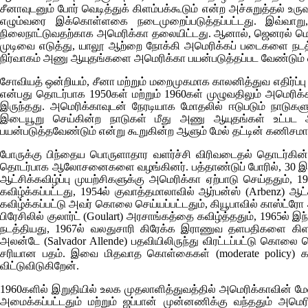
சீனாவுடனும் போர் வெடித்துக் கிளம்பக்கூடும் என்ற அச்சுறுத்தல் உ
எழும்வரை இக்கொள்ளகை நடைமுறைப்படுத்தப்பட்டது. இவ்வா
நிலைநாட்டுவதற்காக அமெரிக்கா தலையிட்டது. ஆனால், ஜெனரல் மெ
முடிவை எடுத்து, யாலூ ஆற்றை நோக்கி அமெரிக்கப் படைகளை நடத்த
நிர்வாகம் அணு ஆயுதங்களை அமெரிக்கா பயன்படுத்தப்பட வேண்டும்
சோவியத் ஒன்றியம், சீனா மற்றும் மறைமுகமாக காலனித்துவ எதிர்ப்பு 
என்பது தொடர்பாக 1950கள் மற்றும் 1960கள் முழுவதிலும் அமெரிக
இருந்தது. அமெரிக்காவுடன் நேரடியாக மோதலில் ஈடுபடும் நாடுக
இடையூறு செய்கின்ற நாடுகள் மீது அணு ஆயுதங்கள் உட்பட 
பயன்படுத்தவேண்டும் என்று கூறுகின்ற ஆளும் மேல் தட்டின் கணிசமான
போருக்கு பிந்தைய பொருளாதார வளர்ச்சி விரிவடைதல் தொடர்கின்
தொடர்பாக ஆலோசனைகளை வழங்கினர். பத்தாண்டுப் போரில், 30 இலட்ச
ஆட்சிக்கவிழ்ப்பு முயற்சிகளுக்கு அமெரிக்கா ஏற்பாடு செய்ததும்,
கவிழ்க்கப்பட்டது, 1954ல் குவாத்தமாலாவில் ஆர்பன்ஸ்
(Arbenz)
ஆட்ச
கவிழ்க்கப்பட்டு அவர் கொலை செய்யப்பட்டதும், கியூபாவில் காஸ்ட
பிரேசிலில் குலார்ட்
(Goulart)
அரசாங்கத்தை கவிழ்த்ததும், 1965ல் இ
நடத்தியது, 1967ல் வலதுசாரி கிரேக்க இராணுவ தளபதிகளை கிளர்ச
அலன்டே
(Salvador Allende)
பதவியிலிருந்து விரட்டப்பட்டு கொ
சரியான பதம். இவை மிதவாத கொள்கைகள்
(moderate policy)
க
விட்டுவிடுகிறேன்.
1960களில் இறுதியில் உலக முதலாளித்துவத்தில் அமெரிக்காவின் மேல
அமைக்கப்பட்டதும் மற்றும் ஜப்பான் முன்னணிக்கு வந்ததும் அமெர