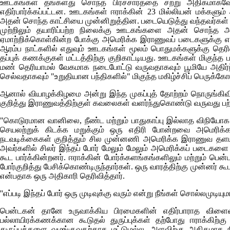
ஊடகங்கள் தங்களது சொந்த பிரச்சாரத்தை சற்று அதிகமாகவே செ
எதிர்பார்க்கப்பட்டன. ஊடகங்கள் ஈராக்கின் 23 மில்லியன் மக்க
அதன் சொந்த காட்சியை முன்னிறுத்தின. படையெடுத்து வந்தவர்கள் சங
முற்றிலும் தயாரிப்பற்ற நிலைக்கு ஊடகங்களை அதன் சொந்த
ஏமாற்றிக்கொள்கின்ற போக்கு அமெரிக்க இராணுவப் படைகளுக்கு எதிர்
ஆரம்ப நாட்களில் எதுவும் ஊடகங்கள் மூலம் பொதுமக்களுக்கு தெரிவி
தப்புக் கணக்குகள் மட்டத்திற்கு குறிகாட்டியது. ஊடகங்கள் மிகுந
மண் தெரியாமல் வேகமாக நடைபோட்டு வருவதாகவும் பூமியே அதிர்ந
செல்வதாகவும் "உறுதியான பந்திகளில்" மிகுந்த மகிழ்ச்சிப் பெருக்
ஆனால் வியாழக்கிழமை அன்று இந்த முகப்புத் தோற்றம் நொருங்கிவ
குறித்து இராணுவத்திற்குள் கவலைகள் வளர்ந்துகொண்டு வருவது பற்
"கொடுரமான வானிலை, நீண்ட மற்றும் பாதுகாப்பு இல்லாத விந
செயலற்றுக் கிடக்க மறுக்கும் ஒரு எதிரி போன்றவை அமெரிக்காவ
நடவடிக்கைகள் குறித்தும் சில முன்னணி அமெரிக்க இராணுவ தளபதி
அவர்களில் சிலர் இந்தப் போர் மேலும் மேலும் அமெரிக்கப் படைகளை
கூட பார்க்கின்றனர். ஈராக்கின் போர்க்களங்கங்களிலும் மற்றும்
போர்குறித்து பேசிக்கொண்டிருந்தார்கள். ஒரு வாரத்திற்கு முன்னர் க
என்பதாக ஒரு அதிகாரி தெரிவித்தார்.
''எப்படி இந்தப் போர் ஒரு முடிவுக்கு வரும் என்று நீங்கள் சொல்லமுடியு
பென்டகன் தானே உருவாக்கிய பிரமைகளின் எதிர்பாராத விளைவுக
பல்லாயிரக்கணக்கான கூடுதல் துருப்புக்கள் தற்போது ஈராக்கிற்கு
துருப்புக்களை வழங்குவதற்காக மட்டுமல்ல, அளவிற்கு அதிகமாக நீ