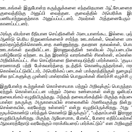
ஊடகங்கள் இதுபோன்ற கருத்துக்களை எந்தவிதமான ஆட்சேபனைகளு
குவைத்திற்கு அனுப்பி வைத்தன. குவைத்தில் அமெரிக்க இ
பணியாற்றுவதற்காக அனுப்பப்பட்டனர். அவர்கள் அத்தனைபேரும் பா
காணப்பட்டனர்.
அங்கு விமர்சன ரீதியான செய்திகளின் அடையாளங்கூட இல்லை. புஷ் 
ஆண்டு பெரிய நிறுவனங்களைச் சார்ந்த ஊடகங்கள், வெள்ளை மா
தரம்தாழ்த்திக்கொண்டதை கண்ணுற்றது. தவறான தகவல்கள், பொய் 
ஊடகங்கள் தவறிவிட்டன. இராணுவத்தின் உளவியல் அடிப்படை
மகிழ்வோடு ஏற்றன. கடந்த இரண்டு வாரங்களில் சிஎன்என், எம்எஸ்என்
அறிவிக்கப்பட்ட சில செய்திகளை நினைவுபடுத்தி பார்க்கலாம். 'குட
சரணாகதி பற்றி பேச்சுவார்த்தை நடத்திக் கொண்டிருந்தார்கள், ஈ
கொல்லப்பட்டுவிட்டார், அமெரிக்கப் படைகள் பாக்தாத்திற்குள் நுழைய
சில நாட்களுக்கு முன்னர் பாஸ்ராவில் பொதுமக்கள் கிளர்ச்சி எழுச
இதுபோன்ற கூற்றுக்கள் கொச்சையாக மற்றும் அறிவுக்குப் பொர
ஏற்றுக் கொள்ளப்பட்டன மற்றும் அவை உண்மைகள் என்று ஒலிபரப
தலையங்கம் எழுதியிருந்தது. அந்தத் தலையங்கத்தில் மிகுந்த கற்பனை
பாஸ்ரா நகருக்கு அருகாமையில் சாலைகளில் அணிவகுத்து நின்று ஆ
செல்கையில், வரவேற்று உள்ளனர்" என்று எழுதியிருக்கிறது. 
மூடிக்கொண்டு பார்த்துக் கொண்டு இருக்கும்", "பத்தாம்பசலி இராஜத
எழுதியிருக்கிறது. மிகுந்த ஆவேசமாக,
போஸ்ட்,
போரை எதிர்ப்பவர்க
ஆரவாரத்தோடு வரவேற்கும் ஈராக்கியரைப் பார்க்கட்டும்" என அறிவுறுத