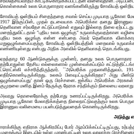
சர்வதேசியவாதம் காட்டிக்கொடுக்கப்பட்டதன் விளைவுதான். அடிப்ப
கொள்கைகள் உலக பொருளாதார வளங்களிலிருந்து சோவியத் ஒன்றியத
சோவியத் ஒன்றியம் சிதைந்ததை சவால் செய்ய முடியாத பூகோள மே
1917 இற்குப்பின், முதல் தடவையாக அமெரிக்கா தனது இராணுவ
தெளிவான சர்வதேச கட்டுப்பாடுகள் எதுவும் இல்லாத நிலை ஏற்பட்டது. 
மறைந்துவிட்டதால் "புதிய உலக ஒழுங்கு" உருவாக்குவதற்கான வழியை 
புதிய உலக ஒழுங்கு என்ன என்பதை அவர் தெளிவாக விளக்காதப
மறுஒழுங்கமைப்பதற்கு சோவியத் ஒன்றியத்தின் மறைவால் உருவாக்
எண்ணியுள்ளது என்பது அதிக அளவில் தெளிவாகத் தொடங்கியது.
ஏறத்தாழ 60 ஆண்டுகளுக்கு முன்னர், தனது உலக பொருளாதா
தற்போதுள்ள தேசிய எல்லைகளால் முன்வைக்கப்படும் கட்டுத்திட்டங்
ட்ரொட்ஸ்கி எச்சரித்திருந்தார். ``அமெரிக்க முதலாளித்துவம
எதிர்கொண்டிருக்கிறது. உலகம் பிளவுபட்டிருக்கிறதா? அது மீண்
ஒழுங்கமைப்பது' தான் ஒரு பிரச்சனை. ஐக்கிய அமெரிக்க அரசுகள்
குமுறலை மனித இனம் நேருக்கு நேராக சந்திக்கும் நிலையை வரலாறு கொ
அவரது தொலைநோக்கு தற்போது உணரப்பட்டிருக்கிறது. அமெரிக்
முடியாத பூகோள மேலாதிக்கத்தை நிலைநாட்டுவதற்கும் உலக பொரு
இராணுவ வலிமையை பயன்படுத்துவதைக் கொண்டிருக்கிறது.
அடுத்து 
ஈராக்கிற்கு எதிராக ஆக்கிரமிப்பு போர் ஆரம்பிக்கப்பட்டிருப்பது, 
முறைக்கும் இடையில் உள்ள முரண்பாட்டின் உலக வரலாற்று பிரச்சினை