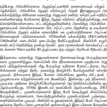
தற்போது அமெரிக்காவை ஆளும்தட்டினரின் தகமையையும் மற்றும் 
ஆகிவிடும். அமெரிக்க ஆளும் வர்க்கமும் அதன் இராணுவமும் 
வர்க்கத்திற்கு விரிவான வரலாற்று அனுபவம் உண்டு. உள்நாட்டில் எதி
எண்ணிறைந்த போர்களை இந்த ஆளும் வர்க்கம் புரிந்திருக்கிறது. 
கொடுங்கோன்மையை கட்டவிழ்த்துவிடுகின்ற அளவிற்கு அமெரிக்க ஆள
ஜனநாயகக் கொள்கைகளை மிக அப்பட்டமாக மீறுகின்ற நடவடிக்கை
அமெரிக்க ஆளும் வர்க்க வரலாற்றில் பல முன்மாதிரிகளை அடிப்ப
நினைவுநாள் படுகொலைகள்; 1950களின் மக்கார்த்தே (
McCarthyit
1960களின் கடைசியில் நடைபெற்ற சேரிப்பகுதிகள் கிளர்ச்சி எழுச
கண்டனம் தெரிவித்த நான்கு கென்ட் நகர மாணவர்கள் கொல்லப்பட்டமை
டெக்ஸாஸ்
Waco
நகரில் 80 குழப்பமடைந்த மற்றும் அரசியல் ரீதியாய் 
இத்தகைய வரலாற்று அனுபவங்களை நினைவுகூர்வது பொருத்தமானது 
உலக முதலாளித்துவ அமைப்பின் மிக தீர்மானகரமான பகுதியாக அது 
நாம் புரிந்துகொள்வதன் மீது போருக்கு எதிரான போராட்டத்தை 
சிக்கலான மற்றும் நீண்ட வரலாற்று நிகழ்ச்சிப் போக்குகளின் உச்
முடியும். நிச்சயமாக இந்தப் போரை அமெரிக்கா தூண்டி விட்டதால
முழுமையாக ஏற்றுக்கொண்டாக வேண்டும். இன்றைய புஷ் நிர்வாகம்
முடியாத புறநிலை நிகழ்ச்சிப்போக்குகளால் ஆட்டுவிக்கப்படுகின்ற 
ஆரம்பமாகியது. 1939ல் இரண்டாம் உலகப்போர் ஆரம்பமாகியது. 2003
வேரூன்றிவிட்ட முரண்பாடுகளால் இந்த போர் வெடித்துக் கிளம்பியிர
போருக்கு காரணமாக அமைந்திருக்கின்ற முரண்பாடுகள் முந்தைய
கண்டுகொள்ள முடியும். மீண்டும் கூறுவதானால், இந்தப் போர் அடிப
ஒவ்வாத தேசிய-அரசு முறையின் தன்மைக்கும் இடையிலான மோதலின் அ