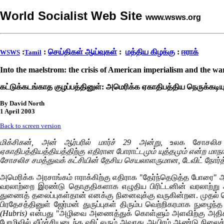
World Socialist Web Site
www.wsws.org
:
:
செய்திகள் ஆய்வுகள்
:
மத்திய கிழக்கு
:
ஈராக்
WSWS
Tamil
Into the maelstrom: the crisis of American imperialism and the wa
கட்டுக்கடங்காத குழப்பத்தினுள்: அமெரிக்க ஏகாதிபத்திய நெருக்கடியும
By David North
1 April 2003
Back to screen version
மிக்சிகன், அன் ஆர்பரில் மார்ச் 29 அன்று,
உலக சோசலிச
ஏகாதிபத்தியத்தியத்திற்கு எதிரான போராட்டமும் யுத்தமும் என்ற ம
சோசலிச சமத்துவக் கட்சியின் தேசிய செயலாளருமான, டேவிட் நோர்த் 
அமெரிக்க அரசாங்கம் ஈராக்கிற்கு எதிராக "தேர்ந்தெடுத்த போரை" ஆரம
வரலாற்றை இரண்டு தொகுதிகளாக எழுதிய பிரிட்டனின் வரலாற்று 
துணைத் தலைப்புகள்தான் எனக்கு நினைவுக்கு வருகின்றன. முதல் 
பிரதேசத்தினுள் ஜேர்மன் துருப்புகள் திரும்ப வெற்றிகரமாக நுழை
(
Hubris
)
என்பது "அழிவை அணைத்துக் கொள்ளும் அளவிற்கு அதிக
பேரழிவில் வீழ்ச்சியடைந்த ஹிட்லரும் அவரது ஆயிரம் ஆண்டு நிலைக்க