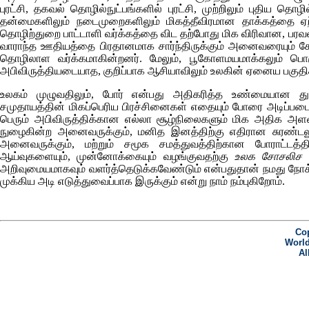
புரட்சி, தகவல் தொழில்நுட்பங்களில் புரட்சி, முற்றிலும் புதிய தெ
தன்மைகளிலும் நடைமுறைகளிலும் மிகத்தீவிரமான தாக்கத்தை ஏற்
தொழிற்துறை பாட்டாளி வர்க்கத்தை விட தற்போது மிக விரிவான, பரவல
வாராந்த ஊதியத்தை பிரதானமாக சார்ந்திருக்கும் அனைவரையும் சேர
தொழிலாள வர்க்கமாகின்றனர். மேலும், பூகோளமயமாக்கலும் பொ
அபிவிருத்தியடையாத, குறிப்பாக ஆசியாவிலும் உலகின் ஏனைய பகுதிக
உலகம் முழுவதிலும், போர் என்பது அதிகரித்த உண்மையான துன்
சமுதாயத்தின் மிகப்பெரிய பிரச்சினைகள் எதையும் போரை அடிப்படை
பெரும் அபிவிருத்திக்கான எல்லா சூழ்நிலைகளும் மிக அதிக அளவிற
நுழைகின்ற அனைவருக்கும், மனித இனத்திற்கு எதிரான சுரண்டலுக்
அனைவருக்கும், மற்றும் சமூக சமத்துவத்திற்கான போராட்டத்
ஆய்வுகளையும், முன்னோக்கையும் வழங்குவதற்கு
உலக சோசலிச
அறிவுமையமாகவும் வளர்த்தெடுக்கவேண்டும் என்பதுதான் நமது நோக
முக்கிய அடி எடுத்துவைப்பாக இருக்கும் என்று நாம் நம்புகிறோம்.
Cop
World
Al