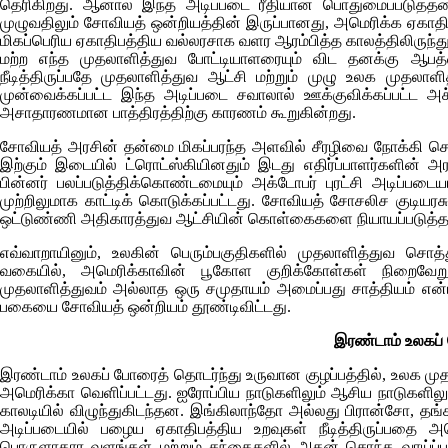
தெரிகிறது. ஆனால் இந்த அடிப்படை ரீதியான பொதுமைப்படுத்தலை ச
முழுவதிலும் சோவியத் ஒன்றியத்தின் இருப்பானது, அமெரிக்க ஏகாதிபத்
மிகப்பெரிய ஏகாதிபத்திய வல்லரசாக வளர ஆரம்பித்த காலத்திலிருந்து
மற்ற எந்த முதலாளித்துவ போட்டியாளரையும் விட தனக்கு ஆபத
நீடித்திருப்பதே முதலாளித்துவ ஆட்சி மற்றும் முழு உலக முதலாள
முன்வைக்கப்பட்ட இந்த அடிப்படை சவாலால் ஊக்குவிக்கப்பட்ட அ
அசாதாரணமான பாத்திரத்திற்கு காரணம் கூறுகின்றது.
சோவியத் அரசின் தன்மை மிகப்பரந்த அளவில் சீரழிவை நோக்கி செ
இற்கும் இடையில் ட்ரொட்ஸ்கியினதும் இடது எதிர்ப்பாளர்களின் அ
பின்னர் பலப்படுத்திக்கொண்டமையும் அக்டோபர் புரட்சி அடிப்படையா
முற்றிலுமாக காட்டிக் கொடுக்கப்பட்டது. சோவியத் சோசலிச குடி
ஒட்டுண்ணி அதிகாரத்துவ ஆட்சியின் கொள்கைகளை நியாயப்படுத்தவும் 
எவ்வாறாயினும், உலகின் பெரும்பகுதிகளில் முதலாளித்துவ செ
வகையில், அமெரிக்காவின் பூகோள குறிக்கோள்கள் நிறைவேற
முதலாளித்துவம் அல்லாத ஒரு சமுதாயம் அமைப்பது சாத்தியம் என
பகையை சோவியத் ஒன்றியம் தூண்டிவிட்டது.
இரண்டாம் உலகப் ப
இரண்டாம் உலகப் போரைத் தொடர்ந்து உருவான குழப்பத்தில், உலக 
அமெரிக்கா வெளிப்பட்டது. ஐரோப்பிய நாடுகளிலும் ஆசிய நாடுகளில
காலடியில் விழுந்துகிடந்தன. இங்கிலாந்தோ அல்லது பிரான்சோ, 
அடிப்படையில் பழைய ஏகாதிபத்திய உறவுகள் நீடித்திருப்பதை அ
பொருளாதார வளங்கள் மற்றும் சந்தைகளில் அதன் சொந்த வாய்ப