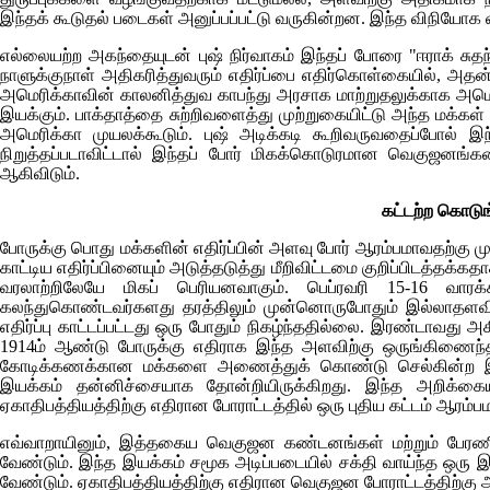
இந்தக் கூடுதல் படைகள் அனுப்பப்பட்டு வருகின்றன. இந்த விநியோக 
எல்லையற்ற அகந்தையுடன்
புஷ் நிர்வாகம் இந்தப் போரை "ஈராக் சுத
நாளுக்குநாள் அதிகரித்துவரும் எதிர்ப்பை எதிர்கொள்கையில், அத
அமெரிக்காவின் காலனித்துவ காபந்து அரசாக மாற்றுதலுக்காக அம
இயக்கும். பாக்தாத்தை சுற்றிவளைத்து முற்றுகையிட்டு அந்த மக்கள் ம
அமெரிக்கா முயலக்கூடும். புஷ் அடிக்கடி கூறிவருவதைப்போல் 
நிறுத்தப்படாவிட்டால் இந்தப் போர் மிகக்கொடுரமான வெகுஜன
ஆகிவிடும்.
கட்டற்ற கொட
போருக்கு பொது மக்களின் எதிர்ப்பின் அளவு போர் ஆரம்பமாவதற்கு முன
காட்டிய எதிர்ப்பினையும் அடுத்தடுத்து மீறிவிட்டமை குறிப்பிடத்தக்கதா
வரலாற்றிலேயே மிகப் பெரியனவாகும். பெப்ரவரி 15-16 வாரக்
கலந்துகொண்டவர்களது தரத்திலும் முன்னொருபோதும் இல்லாதளவில
எதிர்ப்பு காட்டப்பட்டது ஒரு போதும் நிகழ்ந்ததில்லை. இரண்டாவது அக
1914ம் ஆண்டு போருக்கு எதிராக இந்த அளவிற்கு ஒருங்கிணைந்த
கோடிக்கணக்கான மக்களை அணைத்துக் கொண்டு செல்கின்ற இந்
இயக்கம் தன்னிச்சையாக தோன்றியிருக்கிறது. இந்த அறிக்கை
ஏகாதிபத்தியத்திற்கு எதிரான போராட்டத்தில் ஒரு புதிய கட்டம் ஆர
எவ்வாறாயினும், இத்தகைய வெகுஜன கண்டனங்கள் மற்றும் பேரணிக
வேண்டும். இந்த இயக்கம் சமூக அடிப்படையில் சக்தி வாய்ந்த ஒரு
வேண்டும். ஏகாதிபத்தியத்திற்கு எதிரான வெகுஜன போராட்டத்திற்கு