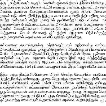
ஒரு முயற்சியாகும் ஆகும். உலகின் தலைவிதியை நிர்ணயிக்கின்
பெரும்பங்கை தான் கொள்ளயிட்டு கவர்ந்து கொண்ட பின்னர், அவை எப
அரசாக தன்னை நிலைநாட்டிக்கொள்வதன் மூலம் இந்தப் பிரச்ச
முரண்பாடுகளின் தீர்விற்கு இந்த வகையான ஏகாதிபத்திய தீர்வுமுற
கடந்த பின்னரும் அந்த முறையில் முன்னேற்றம் ஏற்படவில்லை. உ
நூற்றாண்டில் மிகப்பிரம்மாண்டமான அளவிலான உலக பொருளாதார 
அரசின் மேலாதிக்கத்தை நிலைநாட்டும் எந்த முயற்சியும் சர்வதேச
அத்தகைய செயல் வேலைத் திட்டத்தின் ஆழமான பிற்போக்கு
வழிமுறைகளில் தெளிவாக வெளிப்படுத்தப்படுகின்றது.
எவ்வளவோ துயரங்களுக்கு மத்தியிலும் 20ம் நூற்றாண்டு வாழ
அமைதியான முறையில் ஒன்றுபடுத்துகின்ற அளவிற்கு புறநிலைமைகளின் 
பெரிய நிறுவனங்கள் தோன்றியிருப்பது தேசியத்தின் மீதான பூகோள
வாழ்வின் அடிப்படை அலகாக தேசிய அரசு இனி எந்த அர்த்தத்திலும் 
சர்வதேச உற்பத்தி என்கிற அடிப்படையில் செல்கிறது. எந்தவிதமான 
படுவேகமாகவும் நிதி நிர்வாக நடைமுறைகள் இந்த நிகழ்ச்சிப்போக்க
இந்த பரந்த நிகழ்ச்சிப்போக்கை அதன் சொந்த மேலாதிக்க கட்டுப்பாட்
பகுத்தறிவுக்கு ஒவ்வாதது. இதை வேறு எந்த உதாரணத்தையும்விட எண
போரில் எண்ணெய் வளம் முக்கியமான பங்கை வகிக்கிறது என்பத
வைத்துக்கொள்ள எவ்வளவுதான் இடையறாத முயற்சிகள் மேற்க்கொள்ள
ஒரு பொருள்தான் என்ற உண்மையை மாற்றாது. தனது இராணுவ வெற்
முழுமையாக தனது கட்டுப்பாட்டிற்கு கொண்டு வந்துவிடும் என்று 
ஒட்டுமொத்த எரிபொருள் ஆதாரங்களின் அளவை அதிகரித்துவிட முடி