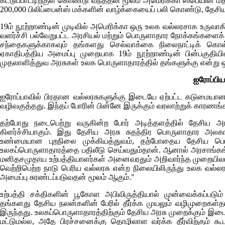
கட்டுப்பாட்டிற்குள் கொண்டு வந்ததன் மூலம் அமெரிக்கா ஸ்பெயின் ம
200,000 பிலிப்பைன்ஸ் மக்களின் வாழ்க்கையைப் பலி கொண்டு, தேச
19ம் நூற்றாண்டின் முடிவில் அமெரிக்கா ஒரு உலக வல்லரசாக உருவாகி
வளர்ச்சி பல்வேறுபட்ட அரசியல் மற்றும் பொருளாதார நோக்கங்களை
சந்தைகளுக்காகவும் தங்களது செல்வாக்கை நிலைநாட்டிக் கொள
ஏகாதிபத்திய அமைப்பு முறையாக 19ம் நூற்றாண்டின் பின்பகுதிய
முதலாளித்துவ அரசுகள் உலக பொருளாதாரத்தில் தங்களுக்கு என்று
ஐரோப்பிய 
ஐரோப்பாவில் பிரதான வல்லரசுகளுக்கு இடையே ஏற்பட்ட கடுமையான 
வழிவகுத்தது. இந்தப் போரின் பின்னே இருக்கும் வரலாற்றுக் காரணங்
தற்போது நடைபெற்று வருகின்ற போர் அடித்தளத்தில் தேசிய அரச
கிளர்ச்சியாகும். இது தேசிய அரசு சுதந்திர பொருளாதார அலகாக 
உண்மையான புறநிலை முக்கியத்துவம், தற்போதைய தேசிய பொர
உலகப்பொருளாதாரத்தை பதிலீடு செய்வதும்தான். ஆனால் அரசாங்கங்
மனிதசமுதாய உற்பத்தியாளர்கள் அனைவரதும் அறிவார்ந்த முறையிலான,
வெற்றிபெற்ற நாடு பெரிய வல்லரசு என்ற நிலையிலிருந்து உலக வல்ல
அமைப்பு சுரண்டப்படுவதன் மூலம் ஆகும்."
உற்பத்தி சக்திகளின் பூகோள அபிவிருத்தியால் முன்வைக்கப்பட
தங்களது தேசிய நலன்களின் பேரில் தீர்க்க முயலும் வழிமுறைகள்த
இருந்தது. உலகப்பொருளாதாரத்திற்கும் தேசிய அரசு முறைக்கும் இட
மட்டுமல்ல, அதே பிரச்சனைக்கு தொழிலாள வர்க்க தீர்விற்கும் க