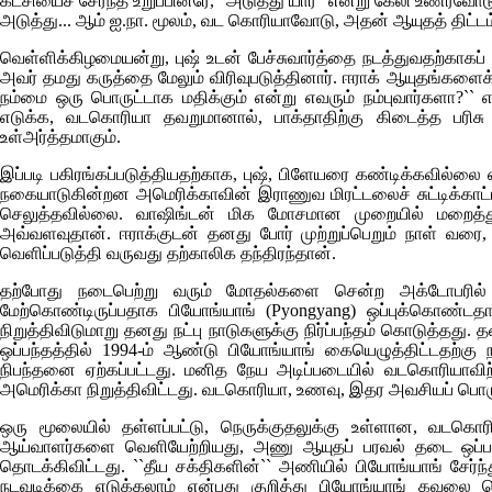
கட்சியைச் சேர்ந்த உறுப்பினரே, "அடுத்து யார்" என்று கேலி உணர்வோடு
அடுத்து... ஆம் ஐ.நா. மூலம், வட கொரியாவோடு, அதன் ஆயுதத் திட்ட
வெள்ளிக்கிழமையன்று, புஷ் உடன் பேச்சுவார்த்தை நடத்துவதற்காகப் புறப்
அவர் தமது கருத்தை மேலும் விரிவுபடுத்தினார். ஈராக் ஆயுதங்கள
நம்மை ஒரு பொருட்டாக மதிக்கும் என்று எவரும் நம்புவார்களா?`` எ
எடுக்க, வடகொரியா தவறுமானால், பாக்தாதிற்கு கிடைத்த பரிசு
உள்அர்த்தமாகும்.
இப்படி பகிரங்கப்படுத்தியதற்காக, புஷ், பிளேயரை கண்டிக்கவில்
நகையாடுகின்றன அமெரிக்காவின் இராணுவ மிரட்டலைச் சுட்டிக்காட்
செலுத்தவில்லை. வாஷிங்டன் மிக மோசமான முறையில் மறைத்து வை
அவ்வளவுதான். ஈராக்குடன் தனது போர் முற்றுப்பெறும் நாள் வரை
வெளிப்படுத்தி வருவது தற்காலிக தந்திரந்தான்.
தற்போது நடைபெற்று வரும் மோதல்களை சென்ற அக்டோபரில் த
மேற்கொண்டிருப்பதாக பியோங்யாங்
(Pyongyang)
ஒப்புக்கொண்டத
நிறுத்திவிடுமாறு தனது நட்பு நாடுகளுக்கு நிர்ப்பந்தம் கொடுத்
ஒப்பந்தத்தில் 1994-ம் ஆண்டு பியோங்யாங் கையெழுத்திட்டதற்
நிபந்தனை ஏற்கப்பட்டது. மனித நேய அடிப்படையில் வடகொரியாவிற்
அமெரிக்கா நிறுத்திவிட்டது. வடகொரியா, உணவு, இதர அவசியப் பொருட
ஒரு மூலையில் தள்ளப்பட்டு, நெருக்குதலுக்கு உள்ளான, வடகொ
ஆய்வாளர்களை வெளியேற்றியது, அணு ஆயுதப் பரவல் தடை ஒப்பந
தொடக்கிவிட்டது. ``தீய சக்திகளின்`` அணியில் பியோங்யாங் சேர்
நடவடிக்கை எடுக்கலாம் என்பது குறித்து பியோங்யாங் கவலை கொண