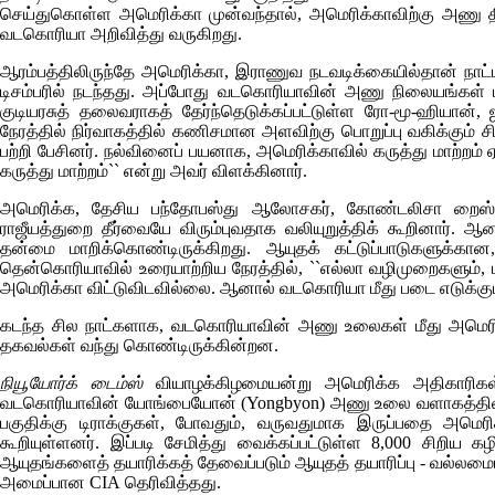
செய்துகொள்ள அமெரிக்கா முன்வந்தால், அமெரிக்காவிற்கு அணு திட
வடகொரியா அறிவித்து வருகிறது.
ஆரம்பத்திலிருந்தே அமெரிக்கா, இராணுவ நடவடிக்கையில்தான் நாட்ட
டிசம்பரில் நடந்தது. அப்போது வடகொரியாவின் அணு நிலையங்கள் ம
குடியரசுத் தலைவராகத் தேர்ந்தெடுக்கப்பட்டுள்ள ரோ-மூ-ஹியான்,
நேரத்தில் நிர்வாகத்தில் கணிசமான அளவிற்கு பொறுப்பு வகிக்கும
பற்றி பேசினர். நல்வினைப் பயனாக, அமெரிக்காவில் கருத்து மாற்றம்
கருத்து மாற்றம்`` என்று அவர் விளக்கினார்.
அமெரிக்க, தேசிய பந்தோபஸ்து ஆலோசகர், கோண்டலிசா றைஸ்
ராஜீயத்துறை தீர்வையே விரும்புவதாக வலியுறுத்திக் கூறினார
தன்மை மாறிக்கொண்டிருக்கிறது. ஆயுதக் கட்டுப்பாடுகளுக்
தென்கொரியாவில் உரையாற்றிய நேரத்தில், ``எல்லா வழிமுறைகளும்
அமெரிக்கா விட்டுவிடவில்லை. ஆனால் வடகொரியா மீது படை எடுக்கும
கடந்த சில நாட்களாக, வடகொரியாவின் அணு உலைகள் மீது அமெரிக்க
தகவல்கள் வந்து கொண்டிருக்கின்றன.
நியூயோர்க் டைம்ஸ்
வியாழக்கிழமையன்று அமெரிக்க அதிகாரிகள் 
வடகொரியாவின் யோங்பையோன்
(Yongbyon)
அணு உலை வளாகத்தில், 
பகுதிக்கு டிராக்குகள், போவதும், வருவதுமாக இருப்பதை அமெ
கூறியுள்ளனர். இப்படி சேமித்து வைக்கப்பட்டுள்ள 8,000 சிறிய
ஆயுதங்களைத் தயாரிக்கத் தேவைப்படும் ஆயுதத் தயாரிப்பு - வல்லமை
அமைப்பான
CIA
தெரிவித்தது.