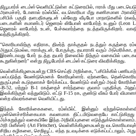
நியூயார்க் டைம்ஸ்
வெளியிட்டுள்ள கட்டுரையில், ஈராக் மீது படையெட
அமைச்சர், டோனால் ரம்ஸ்பீல்ட் வடகொரியா மீது கணிசமான அளவிற்
பசிபிக் பகுதி தளபதிகளுடன் பல்வேறு வீடியோ மாநாடுகளில் (கலந
படைகளின் கமாண்டர் ஜெனரல் லியோன் லாபோர்த் உடனும்
(Leon L
ஜெனரல் லாபோர்த் உடன், பேச்சுவார்த்தை நடத்தவிருக்கிறார். வ
வந்திருக்கிறார்.
"கொரியாவிற்கு எதிராக, திடீர்த் தாக்குதல் நடத்தும் கருத்தை 
அதுமட்டுமல்ல, ஈராக்குடன், போருக்கு, தயாராகி வரும் அமெரிக்கா
இரண்டாவது போர் நடத்த தயார் நிலையில் நிற்கும் வகையில் படைக
கூறுகின்றனர்" என்று
நியூயோர்க் டைம்ஸ்
கட்டுரை விவரிக்கிறது.
வெள்ளிக்கிழமையன்று
CBS
-செய்தி அறிக்கை, "பசிபிக்கில் பணியாற
பலப்படுத்த வேண்டுமெனக் கோரியுள்ளார். ஏற்கனவே, தென்கொரியாவில
துருப்புகள் கூடுதலாகச் சேர்க்கப்பட வேண்டும் என்றும் அவர் கோரிக
-
B-52
, மற்றும்
B-1
ரகத்தைச் சார்ந்தவை குவாம் பகுதிக்கு அனுப்
இலக்கிற்குள் வந்துவிடும். எட்டு
F-15
ரக, குண்டு வீசும் போர் விமானங
என்ற விவரங்களை வெளியிட்டது.
இந்தக் கோரிக்கைகளை, ரம்ஸ்பீல்ட் இன்னும் ஏற்றுக்கெ
முன்னெச்சரிக்கையாக கவனமாக திட்டமிடுவதையே காட்டுகிறது 
அச்சுறுத்தும் வகையிலே இந்த அறிவிப்புகளை எடுத்துக்கொள்ளலாம
அரி பிளீஸ்சர்
(Ari Fleischer)
, வெள்ளிக்கிழமையன்று வடகொரியாவுக்க
சிறிய கழிகளை, செறிவூட்ட எந்த நடவடிக்கை எடுக்கப்பட்டாலும், அத