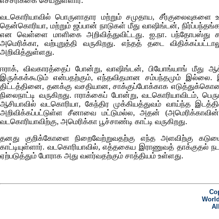
எச்சரிக்கை செய்துள்ளார்.
வடகொரியாவில் பொருளாதார மற்றும் சமுதாய, சீர்குலைவுகளை உரு
தென்கொரியா, மற்றும் ஜப்பான் நாடுகள் மீது வாஷிங்டன், நிர்ப்பந்தங
என வெள்ளை மாளிகை அறிவித்துவிட்டது. ஐ.நா. பந்தோபஸ்து கவ
அமெரிக்கா, வற்புறுத்தி வருகிறது. எந்தத் தடை விதிக்கப்பட
அறிவித்துள்ளது.
ஈராக், விவகாரத்தைப் போன்று, வாஷிங்டன், பியோங்யாங் மீது ஆக
இருக்கக்கூடும் என்பதற்கும், எந்தவிதமான சம்பந்தமும் இல்லை
திட்டத்தினை, தனக்கு வசதியான, சாக்குப்போக்காக எடுத்துக்கெ
நிலைநாட்டி வருகிறது. ஈராக்கைப் போன்று, வடகொரியாவிடம்
ஆசியாவில் வடகொரியா, கேந்திர முக்கியத்துவம் வாய்ந்த இடத்தி
அறிவிக்கப்பட்டுள்ள சீனாவை மட்டுமல்ல, அதன் (அமெரிக்காவின்)
வடகொரியாவிற்கு, அமெரிக்கா பூச்சாண்டி காட்டி வருகிறது.
தனது குறிக்கோளை நிறைவேற்றுவதற்கு எந்த அளவிற்கு கடுமைய
காட்டியுள்ளார். வடகொரியாவில், எத்தகைய இராணுவத் தாக்குதல் நடத்
ஏற்படுத்தும் போராக அது வளர்வதற்கும் சாத்தியம் உள்ளது.
Cop
World
Al