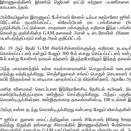
இராணுவத்தினர் இரண்டு ஜெர்மன் நாட்டு சுற்றுலா பயணிகளை நே
காயமடைந்தார்.
அக்கேயிலுள்ள இராணுவப் பேச்சாளர் கேனல் டித்யா சுதர்சனோ ஜூன
பிரிட்டனில் தயாரிக்கப்பட்ட ஸ்கோர்பியன் ரக டாங்கிகளை (
S
முடுக்கிவிடப்பட்டுள்ளன. சாதாரண மக்களுக்கு எதிராக இந்த டாங்கிக
கொன்று குவிக்கின்ற
GAM
தலைவர் அசன் டி டைரோவின்
(Hasan 
பயன்படுத்தப்படும் என்று அவர் குறிப்பிட்டார்.
மே 19 ஆம் தேதி
GAM
கிளர்ச்சிக்காரர்களுக்கு எதிரான நடவ
கொல்லப்பட்டனர் என்றும் மேலும் 300 பேர் கைது செய்யப்பட்டனர் எ
பேர் என்று போலீசார் தகவல் தந்தனர். இருந்தபோதிலும் இந்தத் தகவல
அந்த மாகாணத்தில் உள்ள சவச்சாலைகளில் பொதுமக்கள் உடைகள
எடுத்து வந்திருக்கிறது. செஞ்சிலுவைச் சங்கப் பொதுச் செயலாளர் 
உயிர் நீத்தவர்கள் உடனடியாக புதைக்கப்பட்டு விடுகின்றனர். ஆகவே அந
மனித உரிமைகள் தொடர்பான இந்தோனேசிய தேசியக் கமிஷன், நிஷா
கண்டுபிடித்திருப்பதாக ஊர்ஜிதம் செய்திருக்கிறது. அந்தப் பக
கொண்டிருக்கின்றன. ஊர்ஜிதமாகாத தகவல்களின்படி 100 உடல்கள் இத
அங்கு என்ன நடந்து கொண்டிருக்கிறது என்பதை மேலும் விளக்குகின
*
ஜூம்பா துணை மாவட்டத்திலுள்ள பலாங் சியோபாங்
(
Blang Seup
தடுத்து நிறுத்தி தங்களது கிராமத்தில் இராணுவத்தினர் மேற்கொ
கிராமத்தில் நுழைந்து
GAM
உறுப்பினர்கள் குறித்து வினவியதுடன், 3