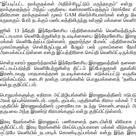
''இப்படிப்பட்ட தாக்குதல்கள் அதிர்ச்சியூட்டும் மருந்தாகும்'' என
தாக்குவதற்கும் அந்தப் பகுதியை கண்காணிப்பதற்கும் பிராங்கோ விம
தீவிரமான தாக்குதல்கள் மூலம்
GAM
கிளர்ச்சியாளர்கள் என்று நி
உருவாகும். போர் நடக்கும் மண்டலத்திலிருந்து உள்ளூர் மக்களை வெளிய
ஜூன் 13 ந்தேதி இந்தோனேசிய பத்திரிகைகளில் வெளிவந்திருக
கட்டாயமாக வெளியேற்றுகின்ற நடவடிக்கையை இந்தோனேசிய இராணுவம
மக்கள் வெளியேற்றப்பட்டுள்ளனர்.
ஜஹார்த்தா போஸ்ட்
பத்திரிகையில
முகாம்களுக்கு சென்றிருப்பதுடன் மேலும் பலர் முகாம்களை நோக்
அமைக்கப்பட்டுள்ளன என்று இப்பத்திரிகை செய்தி வெளியிட்டிருக்கிற
சென்ற வாரம் ஜஹார்த்தாவில் இந்தோனேசிய இராணுவத்தின் தலை
கட்டாயப்படுத்தி வெளியேற்றுகின்ற திட்டம் இப்போதுதான் துவங்க
இரண்டாவது மாதமாகத்தான் நடவடிக்கைகள் எடுக்கப்பட்டு வரு
எடுக்கப்படும். கடைசி நான்கு மாதங்களில் பொதுமக்களைத் ''தனியாகப
என்று குறிப்பிட்டார்.
பொதுமக்களுக்கு எதிராக அட்டூழியங்களில் இராணுவத்தினர் ஈடு
அவர் ஒப்புக்கொண்டார். மதங், கும்பங், பகுதிகளில் கிராம மக்கள் 7 
பகுதியில் இராணுவத்தினர் முறைகேடாக நடந்து கொண்டதையும் அவர
தருபவை அந்த இரண்டு கிராமங்களும் என்று குறிப்பிட்டுள்ளார்.
இரவு நேரங்களில் இராணுவப் பணிகளைத் தடையின்றி விரிவாக நட
குறிப்பிட்டார். இரவு நேரங்களில் மிகப்பெரும்பாலான மக்கள் வீடுகளுக
மட்டுமே வெளியில் நடமாடிக் கொண்டிருப்பார்கள் என்று இந்த இர