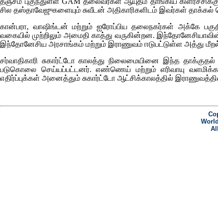
தஞ்சம் புகுந்துள்ள
GAM
தலைவர்கள் ஆயுதம் தாங்கிய கிளர்ச்சிக்கு
சில தஸ்தாவேஜுகளையும் சுவீடன் அதிகாரிகளிடம் இவர்கள் தாக்கல் 
கான்பரா, வாஷிங்டன் மற்றும் ஐரோப்பிய தலைநகர்கள் அக்கே பக
வகையில் முற்றிலும் அமைதி காத்து வருகின்றன. இந்தோனேசியாவின
இந்தோனேசிய அரசாங்கம் மற்றும் இராணுவம் ஈடுபட்டுள்ள அத்து ம
சர்வாதிகாரி சுகார்ட்டோ காலத்து நிலைமையினை இந்த தாக்குதல்
படுகொலை செய்யப்பட்டனர். எண்ணெய் மற்றும் எரிவாயு வளமிக்
எதிர்ப்புக்கள் அனைத்தும் சுகார்ட்டோ ஆட்சிக்காலத்தில் இராணுவத்தி
Cop
World
Al