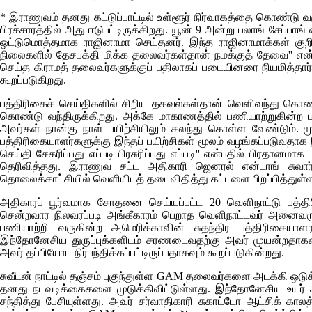
*
இராணுவம் தனது கட்டுப்பாட்டில் உள்ளூர் நிர்வாகத்தை கொண்டு 
பிரச்சாரத்தில் அது ஈடுபட்டிருக்கிறது. யூன் 9 அன்று பலாங் சேப்பா
ஒட்டுமொத்தமாக ராஜினாமா செய்தனர். இந்த ராஜினாமாக்கள் குற
நிலைகளில் தேசபக்தி மிக்க தலைவர்கள்தான் நமக்குத் தேவை'' என
செய்த கிராமத் தலைவர்களுக்குப் பதிலாகப் படையினரை நியமித்தார
கூறப்படுகிறது.
பத்திரிகைச் செய்திகளில் சிறிய தகவல்கள்தான் வெளிவந்து 
கொண்டு வந்திருக்கிறது. அக்கே மாகாணத்தில் பணியாற்றுகின்ற 
அவர்கள் நான்கு நாள் பயிற்சியிலும் கலந்து கொள்ள வேண்டும். மு
பத்திரிகையாளர்களுக்கு இந்தப் பயிற்சிகள் மூலம் வழங்கப்படுவதாக இ
செய்தி சேகரிப்பது எப்படி பிரசுரிப்பது எப்படி'' என்பதில் பிரதானம
தெரிவித்தது. இராணுவ சட்ட அதிகாரி ஜெனரல் என்டாங் சுவா
தொலைக்காட்சியில் வெளியிடத் தடைவிதித்து கட்டளை பிறப்பித்துள்ள
அதிகாரப் பூர்வமாக சோதனை செய்யப்பட்ட 20 வெளிநாட்டு பத்திரி
சென்றவார நிலவரப்படி அங்கீகாரம் பெறாத வெளிநாட்டவர் அனைவரும
பணியாற்றி வருகின்ற அமெரிக்காவின் சுதந்திர பத்திரிகையா
இந்தோனேசிய துருப்புக்களிடம் சரணடைவதற்கு அவர் முயன்றதாகவ
அவர் தப்பியோட நிர்பந்திக்கப்பட்டிருப்பதாகவும் கூறப்படுகின்றது.
சுவீடன் நாட்டில் தஞ்சம் புகுந்துள்ள
GAM
தலைவர்களை அடக்கி ஒடுக்க 
தனது நடவடிக்கைகளை முடுக்கிவிட்டுள்ளது. இந்தோனேசிய உயர்
சந்தித்து பேசியுள்ளது. அவர் சர்வாதிகாரி சுகாட்டோ ஆட்சிக் கா