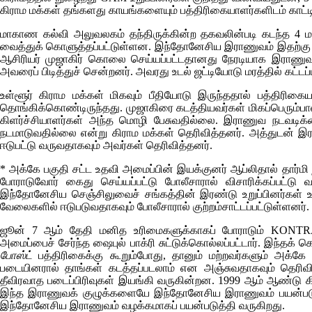
கிராம மக்கள் தங்களது காயங்களையும் பத்திரிகையாளர்களிடம் காட்ட
மாகாண கல்வி அலுவலகம் தந்திருக்கின்ற தகவலின்படி கடந்த 4 மாதங
வைத்துக் கொளுத்தப்பட்டுள்ளன. இந்தோனேசிய இராணுவம் இதற்க
ஆசிரியர் முஜாகிர் கொலை செய்யப்பட்டதானது நேரடியாக இராணுவத்த
அவரைப் பிடித்துச் சென்றனர். அவரது உடல் ஜட்டியோடு மரத்தில் கட்டப்ப
உள்ளூர் கிராம மக்கள் மிகவும் பீதியோடு இருந்ததால் பத்திரிக
தொங்கிக்கொண்டிருந்தது. முஜாகிரை கடத்தியவர்கள் மிகப்பெரும்பா
கிளர்ச்சியாளர்கள் அந்த மொழி பேசுவதில்லை. இராணுவ நடவடிக
நடமாடுவதில்லை என்று கிராம மக்கள் தெரிவித்தனர். அத்துடன் இர
ஈடுபட்டு வருவதாகவும் அவர்கள் தெரிவித்தனர்.
*
அக்கே பகுதி சட்ட உதவி அமைப்பின் இயக்குனர் ஆப்லிதால் தார்மி
போராடுவோர் கைது செய்யப்பட்டு போலீசாரால் விசாரிக்கப்பட்ட
இந்தோனேசிய செஞ்சிலுவைச் சங்கத்தின் இரண்டு உறுப்பினர்கள் உ
வேலைகளில் ஈடுபடுவதாகவும் போலீசாரால் குற்றம்சாட்டப்பட்டுள்ளனர்
ஜூன் 7 ஆம் தேதி மனித உரிமைகளுக்காகப் போராடும்
KONTR
அமைப்பைச் சேர்ந்த ஷைபுல் பாக்ரி சுட்டுக்கொல்லப்பட்டார். இந்தக்
போஸ்ட்
பத்திரிகைக்கு கூறும்போது, தானும் மற்றவர்களும் அக்கே
படையினரால் தாங்கள் கடத்தப்படலாம் என அஞ்சுவதாகவும் தெரிவி
தீவிரவாத படைப்பிரிவுகள் இயங்கி வருகின்றன. 1999 ஆம் ஆண்டு கிழக
இந்த இராணுவக் குழுக்களையே இந்தோனேசிய இராணுவம் பயன்படுத்
இந்தோனேசிய இராணுவம் வழக்கமாகப் பயன்படுத்தி வருகிறது.