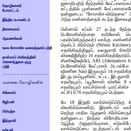
ஜனாதிபதித் தேர்தலில் வேட்பாளரா
தொழிலாளர்
கட்டத்தில் முன்னணி வேட்பாளராகவே
போராட்டம்
தன்னுடைய "சோசலிச-விடுதலை" அம
அந்த எண்ணத்தைக் கடந்த இலையுதிர்
இந்திய உபகண்டம்
பின்னால் ஏப்ரல் 27 நடந்த தேர்த
நினைவகம்
பெரோனிஸ்டுமான கார்லோஸ் 
ஆவணங்கள்
பதவியிலிருந்தவர்) வாக்கு எண்ணி
நெஸ்டர் கிர்ச்நெர் (
Néstor Kirchner)
உலக சோசலிச வலைத்தளம் பற்றி
சதவிகிதத்திலும், வலதுசாரி ரிகார
விuக்ஷீஜீலீஹ்)
16 சதவிகிதத்தோடும்
நான்காம் அகிலத்தின்
சிணீக்ஷீக்ஷீவீர)
,
ARI
(
Alternatives 
அனைத்துலக குழு
பெரோனிஸ்டு வேட்பாளர் அடால்போ ர
பற்றி
ஷிணீஊ
Saa)
இருவரும் 14 சதவிகித 
இடது (கம்யூனிஸ்ட் உட்பட, இடதுசாரி
சதவீதமும், ப்யூனோஸ் ஏர்ஸில் 8 
சதவீதமும் வாய்ச்சொல் டிராட்ஸ்கிச
கட்சி) 0.76 சதவிகிதமும் பெற்றன.
சிங்களம்
ஜேர்மன்
மே 18 இறுதி வாக்கெடுப்பிற்கு 4
விலகிக்கொண்டு, இரண்டாம் வாக்க
பிரெஞ்சு
தெற்கு மாநில ஆளுனர் கிர்ச்னெருக
தன்னுடைய நிரந்தர விரோதியான த
இத்தாலி
ஆழ்ந்த அனுதாபியுமான, எடுவர்டே
வாக்கெடுப்பை நடத்தமாட்டார் என
ரஷ்யன்