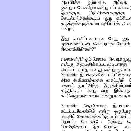
அமெரிக்க ஒற்றுமை, அல்லது
ஒன்றுபடவேண்டும் என்று எப்படிக் க
இருக்கும். பிரச்சினைகளுக்
செயல்படுத்தக்கூடிய ஒரு கட்
கருத்துக்களுக்கான எதிர்ப்பில்: அ
என்றார்.
இது வெளிப்படையான வேறு ஒரு க
முன்னணிப்படை தொடர்பான சோசலிச 
நினைக்கிறீர்கள்?"
எல்லாவற்றிற்கும் மேலாக, நிலவும் ம
என்பது அனுமதிக்கப்பட முடியாதது 
செய்யப் போதுமானது என்று ஜமோரா
சோசலிச இயக்கத்தின் படிப்பினைகளுள
அரசு அதிகாரத்தைக் கைப்பற்றி, ச
மக்கள் முயற்சித்து இருக்கின்றனர
சிந்திக்கும் வேறு வழி இல்லாத
கட்டுவதுதான் சவால் என்று நான் நம்ப
சோசலிச தொழிலாளர் இயக்கம் சே
கட்டப்படவேண்டும் என்று ஒருபோ
மனதில் சோசலிசத்திற்கு மாற்றாகப்
தொடர்பு கொண்டோ அல்லது நெ
மொரேனோய்ட் இச போக்கு, ஸ்ரா