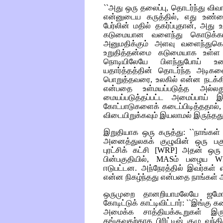
``அது ஒரு தலைப்பு, தொடர்ந்து வி
என்னுடைய கருத்தில், எது உண்ம
பேர்லின் மதில் தகர்ப்புதான், அ
கடுமையான வளைந்து கொடுக்க
அனுமதிக்கும் அளவு வளைந்துகெ
உறுதித்தன்மை கடுமையாக உள்ள 
நொடியிலேயே பிளந்துபோய் உ
யதார்த்தத்தின் தொடர்ந்த அடிகள
பொறுத்தவரை, உலகில் என்ன நடக்
என்பதை உள்மயப்படுத்த அல்லது
மையப்படுத்தப்பட்ட அமைப்பாய்
கோட்பாடுகளைக் கடைப்பிடித்ததால்
விடையிறுக்கவும் இயலாமல் இருந்தது
இறுதியாக ஒரு கருத்து: ``நாங்கள் 
அனைத்துலகக் குழுவின் ஒரு பகுத
புரட்சிக் கட்சி
[WRP]
அதன் ஒரு பக
பின்பகுதியில்,
MAS
ம் பழைய
W
ஈடுபட்டன. அந்நேரத்தில் இவர்கள் எ
என்ன நிகழ்ந்தது என்பதை நாங்கள் அற
ஒருமுறை தானறியாமலேயே ஜம
கோடிட்டுக் காட்டிவிட்டார்: ``இங்க
அமைக்க சாத்தியக்கூறுகள் இ
தங்குவதற்காக பிரிட்டிஷ் குழு வந்த