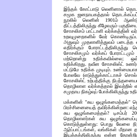
இந்தக் கோட்பாடு லெனினால் தொட
சமூக ஜனநாயகத்தால் தொடக்கப்பட
நூலில் லெனின் 1901ம் ஆண்
திட்டத்திலிருந்து கீழேவரும் பகுதியைக
சோசலிசம் பாட்டாளி வர்க்கத்தின் வர
உறவுமுறைகளில் வேர் கொண்டிருப்ப
அதுவும் முதலாளித்துவம் படைத்த 
எதிர்க்கும் போராட்டத்திலிருந்
சோசலிசமும் வர்க்கப் போராட்டமும
மற்றொன்று உதிக்கவில்லை
;
ஒவ்வ
உதிக்கிறது. நவீன சோசலிஸ்ட் உண
மட்டுமே உதிக்க முடியும். உண்மையா
போலவே (எடுத்துக்காட்டாகச் சொல
சோசலிஸ்ட் உற்பத்திக்கு நிபந்தனையா
தொழிலாள வர்க்கத்தால் இவற்றில் 
சமுதாய நிகழ்வுப் போக்கிலிருந்து உத
மக்களின் "சுய ஒழுங்கமைத்தல்" தெ
பிரச்சினையைத் தவிர்க்கின்றன: எந
சுய ஒழுங்கமைத்தல்? டிசம்பர் 20
தொழிலாளர்கள் சுய ஒழுங்கமைப்பு
கொடுத்துள்ளது: பொது வேலை நி
ஆர்ப்பாட்டங்கள், வங்கிகள் மீதான த
இயக்கத்திலிருந்து என்ன தோன்றி