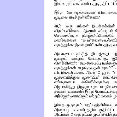
இன்னமும் வாக்களிப்பதற்கு திட்டமிட்டு
இந்த `மோசடித்தன்மை` யினால்தான்
முடிவை எடுத்துள்ளீர்களா?
ஆம், அது எங்கள் இயக்கத்தின் 
விரும்பவில்லை, ஆனால் எப்படியும்
செய்வதற்காக நிகழ்ச்சிப்போக்கி
உணர்வுகளை, "அவர்களையெல்லாம்
கருத்துக்காரர்கள்தாம்" என்பதற்கு வ
அவருடைய கட்சித் திட்டத்தைப் பற்
முயலும் என்றும் கேட்டதற்கு,
விளக்கினார்: "சுய-அமைப்பு (மக்களுட
கருத்துக்கள் வழங்குவதன் மூலம்" 
விவரிக்கவில்லை. அவர் மேலும்:
முதலாளித்துவ முறையின் காட்டுமி
எங்களுடைய அமெரிக்கருக்கு மற
அடிபணிந்து நிற்கும் உறவு மாறவேண்
தங்கள் கைகளில் இந்த போராட்டத்தை
அர்ஜென்டினாவிலும் மற்றும் உலகம் ம
இதை ஒருவரும் மறுப்பதற்கில்லை 
அமைப்பு மக்களிடத்தில் குறிப்ப
அவர்கள் அதை நம்பும் முயற்சியில் த