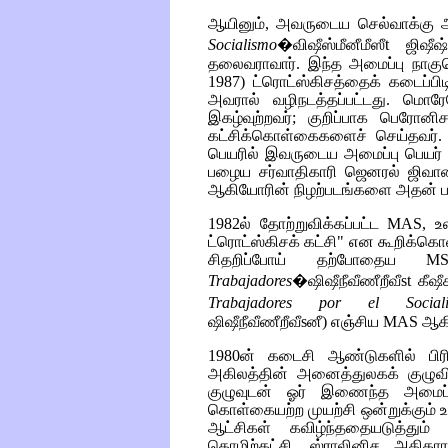
ஆயினும், அவருடைய செல்வாக்கு ஆ
Socialismo
�விஷீஸ்மீனீமீஸீt ஜிஷீஷ்ண
தலைவராவார். இந்த அமைப்பு நாகு
1987) ட்ரொட்ஸ்கிசத்தைக் கடைப்பிட
அவரால் வழிநடத்தப்பட்டது. மொர
இகழ்வுற்றவர்; குறிப்பாக பெரோன
கட்சிக்கொள்கைகளைச் செய்தவர். 
பெயரில் இவருடைய அமைப்பு பெயர் பெ
பழைய சர்வாதிகாரி ஜெனரல் ஜிவான்
ஆகியோரின் நிழற்படங்களை அதன் பத்
1982ல் தோற்றுவிக்கப்பட்ட
MAS
, உ
ட்ரொட்ஸ்கிசக் கட்சி" என கூறிக்க
சிதறிப்போய் தற்போதைய
MST
Trabajadores
�ஷிஷீநீவீணீறீவீst கீஷீக்
Trabajadores por el Social
ஷிஷீநீவீணீறீவீsனீ)
எஞ்சிய
MAS
ஆகி
1980ன் கடைசி ஆண்டுகளில் பிரிட்
அகிலத்தின் அனைத்துலகக் குழுவிட
குழுவுடன் ஓர் இணைந்த அமைப்பை
கொள்கையற்ற முயற்சி ஒன்றுக்கும் உத
ஆட்சிகள் கவிழ்ந்ததையடுத்தும
தொழிற்கட்சி, ஸ்ராலினிச அதிகா