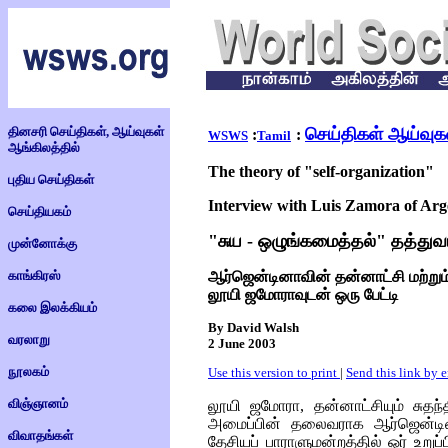
தினசரி செய்திகள், ஆய்வுகள்
செய்திகள் ஆய்வுக
:
:
WSWS
Tamil
ஆங்கிலத்தில்
The theory of "self-organization"
புதிய செய்திகள்
Interview with Luis Zamora of A
செய்தியகம்
"சுய - ஒழுங்கமைத்தல்" தத்துவ
முன்னோக்கு
காங்கிரஸ்
ஆர்ஜென்டினாவின் தன்னாட்சி மற்றும்
லூயி ஜமோராவுடன் ஒரு பேட்டி
கலை இலக்கியம்
By David Walsh
வரலாறு
2 June 2003
நூலகம்
Use this version to print
|
Send this link by 
விஞ்ஞானம்
லூயி ஜமோரா, தன்னாட்சியும் சுதந
அமைப்பின் தலைவராக ஆர்ஜென்டினா
விவாதங்கள்
தேசியப் பாராளுமன்றத்தில் ஓர் உறுப