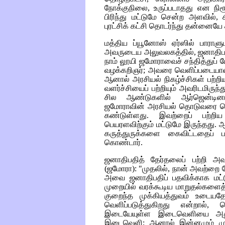
நோக்குநிலை, உருப்படாதது என நி
பிரிந்து மட்டுமே சென்ற அளவில்,
புரட்சிக் கட்சி தொடர்ந்து தன்னைய
மத்திய ப்யூனோஸ் ஏர்ஸில் பாராளு
அவருடைய அலுவலகத்தில், ஜனாதிபதித்
நாம் லூயி ஜமோராவைச் சந்தித்துப் 
வழக்கறிஞர்; அவரை வெளிப்படையான
ஆனால் அரசியல் நிகழ்ச்சிகள் பற்
வளர்ச்சியைப் பற்றியும் அவரிடமிருந
சில ஆண்டுகளில் ஆர்ஜென்டினா 
ஜமோராவின் அரசியல் தொடுவரை கெ
கண்டுள்ளது. இவற்றைப் பற்றிய
பெயரளவிற்கும் மட்டுமே இருந்தது. ஆ
கருத்துருக்களை கைவிட்டதைப் பற
கொண்டார்.
ஜனாதிபதித் தேர்தலைப் பற்றி அ
(ஜமோரா): "முதலில், நான் அவற்றை 
அவை ஜனாதிபதிப் பதவிக்காக மட்
முறையில் வரக்கூடிய மாறுதல்களைத
குறைந்த முக்கியத்துவம் உடைய
வெளிப்படுத்துகிறது என்றால், 
இடையேயுள்ள இடைவெளியை அது பு
இடைவெளி; ஆனால் இன்னமும் மு