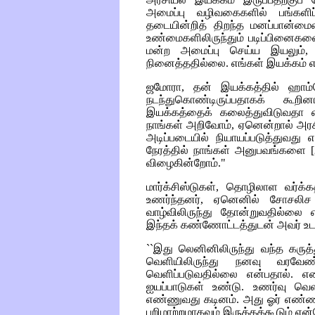
அமைப்பு வழிவகைகளில் பங்களிப்
தடையின்றித் திறந்த மனப்பான்மையை
உண்மைகளிலிருந்தும் படிப்பினைகள
மன்ற அமைப்பு செய்ய இயலும், 
நினைத்ததில்லை. எங்கள் இயக்கம் எப்பெ
ஜமோரா, தன் இயக்கத்தில் ஹாம்
நடந்துகொண்டிருப்பதாகக் கூற
இயக்கத்தைக் கலைத்துவிடுவதா எ
நாங்கள் அறிவோம், ஏனென்றால் அர
அடிப்படையில் நியாயப்படுத்துவது 
நேரத்தில் நாங்கள் அனுபவங்களை
[
விழைகின்றோம்."
மார்க்சிஸ்டுகள், தொழிலாள வர்
உணர்ந்தனர், ஏனெனில் சோசலி
வாழ்விலிருந்து தோன்றுவதில்லை எ
இந்தக் கண்ணோட்டத்துடன் அவர் உடன
``இது லெனினிலிருந்து வந்த கருத்
வெளியிலிருந்து நனவு வரவே
வெளிப்படுவதில்லை என்பதால். எ
ஐயப்பாடுகள் உண்டு. உணர்வு வெள
எண்ணுவது கடினம். அது ஓர் எண்ண
பறிமாற்றமாகவும் இருக்கக்கூடும் என