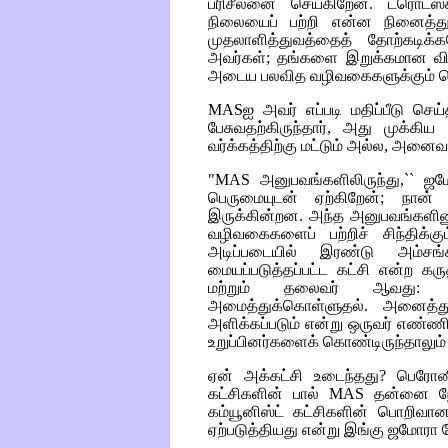
பரிசீலனை செய்கிறேன். ட்ரொட்ஸ்
நிலையைப் பற்றி என்ன நினைத்துப்ப
முதலாளித்துவத்தைத் தோற்கடிக்
அவர்கள்; தங்களை இறுக்கமான விதி
அடைய பலவித வழிவகைகளுக்கும் வெ
MAS
ஐ அவர் எப்படி மதிப்பீடு செ
பேசுவதற்கிருந்தார், அது முக்க
வர்க்கத்திற்கு மட்டும் அல்ல, அனைவர
"MAS
அனுபவங்களிலிருந்து,`` ஜம
பெருமையுடன் ஏற்கிறேன்; நான்
இருக்கின்றன. அந்த அனுபவங்களினூ
வழிவகைகளைப் பற்றிச் சிந்திக்கும
அடிப்படையில் இரண்டு அம்சங
மையப்படுத்தப்பட்ட கட்சி என்ற கர
மற்றும் தலைவர் ஆவது: 
அமைத்துக்கொள்ளுதல். அனைத்து
அளிக்கப்படும் என்று ஒருவர் எண்ணி
உறுப்பினர்களைக் கொண்டிருந்தாலும் ச
ஏன் அக்கட்சி உடைந்தது? பெரோனிச
கட்சிகளின் பால்
MAS
தன்னை நோ
கம்யூனிஸ்ட் கட்சிகளின் பொறிவான
ஏற்படுத்தியது என்று இங்கு ஜமோரா ந