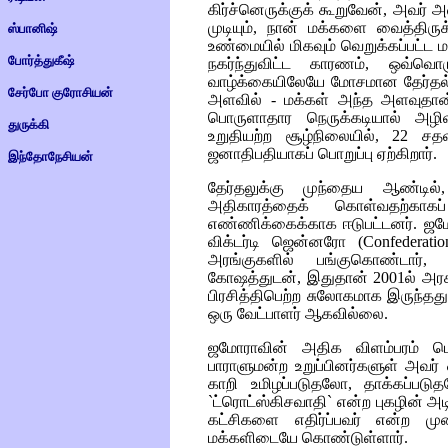
கிர்ச்னெருக்குக் கூறுவேன், அவர
முடியும், நான் மக்களை வைத்திருக்
ஸ்பானிஷ்
உண்மையில் மிகவும் வெறுக்கப்பட்ட 
போர்த்துகீஷ்
நகர்ந்துவிட்ட காரணம், ஒவ்வொ
வாழ்க்கையிலேயே மோசமான தேர்தல் இ
சேர்போ குரோசியன்
அளவில் - மக்கள் அந்த அளவுதான்
பொருளாதார நெருக்கடியால் அழிவ
துருக்கி
உறுதியற்ற சூழ்நிலையில், 22 சதவ
ஜனாதிபதியாகப் பொறுப்பு ஏற்கிறார்.
இந்தோநேசியன்
தேர்தலுக்கு முந்தைய ஆண்டில்
அதிகாரத்தைக் கொள்வதற்காக
எண்ணிக்கைக்காக ஈடுபட்டனர். ஜம
விக்டர்டி ஜென்னரோ (
Confederati
அரங்குகளில் பங்குகொண்டார்,
கோஷத்துடன், இதுதான் 2001ல் அரசா
பிரசித்திபெற்ற சுலோகமாக இருந்தது
ஒரு வேட்பாளர் ஆகவில்லை.
ஜமோராவின் அதிக விளம்பரம் பெ
பாராளுமன்ற உறுப்பினர்களுள் அவர் ஒ
காறி உமிழப்படுதலோ, தாக்கப்பட
`ட்ரொட்ஸ்கிசவாதி` என்ற புகழின் அ
கட்சிகளை எதிர்ப்பவர் என்ற 
மக்களிடையே கொண்டுள்ளார்.