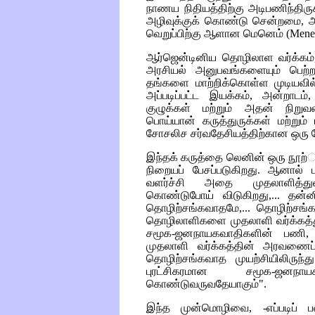
நாணய நிதியத்திற்கு அடிபணிந்திருக
அழிவுக்குக் கொண்டு சென்றமை, அர
வெறுப்பிற்கு ஆளான மெனெம்
(Men
ஆர்ஜென்டினிய தொழிலாள வர்க்கம்
அரசியல் அனுபவங்களையும் பெற்ற
தங்களை மாற்றிக்கொள்ள முடியவி
அப்படிப்பட்ட இயக்கம், அன்றாடம
குழுக்கள் மற்றும் அதன் நிறுவனங
பொய்யான் கருத்துருக்கள் மற்று
சோசலிச சர்வதேசியத்திற்கான ஒரு போ
இந்தக் கருத்தை லெனின் ஒரு நூற்ாண
நிறையப் பேசப்படுகிறது. ஆனால் 
வளர்ச்சி அதை முதலாளித்துவச் 
கொண்டுபோய் விடுகிறது,... தன்
தொழிற்சங்கவாதமே,... தொழிற்சங்க
தொழிலாளிகளை முதலாளி வர்க்கத்த
சமூக-ஜனநாயகவாதிகளின் பணி
முதலாளி வர்க்கத்தின் அரவணைப்ப
தொழிற்சங்கவாத முயற்சியிலிருந்
புரட்சிகரமான சமூக-ஜனந
கொண்டுவருவதேயாகும்".
இந்த முன்மொழிவை, -எப்படிப் 