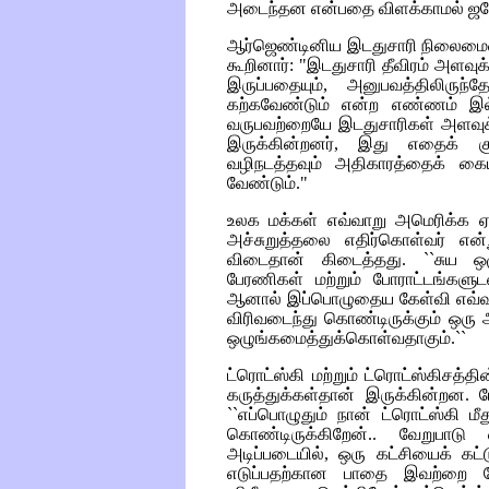
அடைந்தன என்பதை விளக்காமல் ஜமோ
ஆர்ஜெண்டினிய இடதுசாரி நிலைமையை
கூறினார்: "இடதுசாரி தீவிரம் அளவு
இருப்பதையும், அனுபவத்திலிருந்
கற்கவேண்டும் என்ற எண்ணம் இல்லா
வருபவற்றையே இடதுசாரிகள் அளவுக்க
இருக்கின்றனர், இது எதைக் கு
வழிநடத்தவும் அதிகாரத்தைக் கைய
வேண்டும்."
உலக மக்கள் எவ்வாறு அமெரிக்க ஏகாத
அச்சுறுத்தலை எதிர்கொள்வர் என்
விடைதான் கிடைத்தது. ``சுய ஒ
பேரணிகள் மற்றும் போராட்டங்களுட
ஆனால் இப்பொழுதைய கேள்வி எவ்வா
விரிவடைந்து கொண்டிருக்கும் ஒர
ஒழுங்கமைத்துக்கொள்வதாகும்.``
ட்ரொட்ஸ்கி மற்றும் ட்ரொட்ஸ்கிசத
கருத்துக்கள்தான் இருக்கின்றன. ம
``எப்பொழுதும் நான் ட்ரொட்ஸ்கி ம
கொண்டிருக்கிறேன்.. வேறுபாட
அடிப்படையில், ஒரு கட்சியைக் கட்
எடுப்பதற்கான பாதை இவற்றை வே