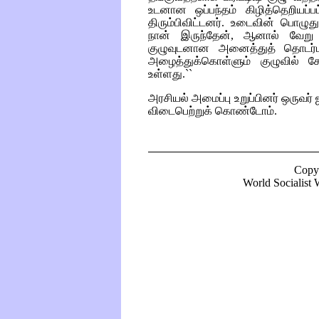
உடனான ஒப்பந்தம் கிழித்தெறியப்பட
திரும்பிவிட்டனர். உடைவின் பொழு
நான் இருந்தேன், ஆனால் வேறு ஒரு 
குழுவுடனான அனைத்துத் தொடர
அழைத்துக்கொள்ளும் குழுவில் ச
உள்ளது.``
அரசியல் அமைப்பு உறுப்பினர் ஒருவர் ஜ
விடைபெற்றுக் கொண்டோம்.
Copy
World Socialist W