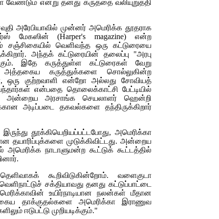
ள வேண்டும் என்று தனது கருத்தை வலியுறுத்தி
வுதி அரேபியாவில் முன்னர் அமெரிக்க தூதராக
பர்ஸ் மேகஸின் (
Harper's magazine
) என்ற
ும் சஞ்சிகையில் வெளிவந்த ஒரு கட்டுரையை
க்கிறார். அந்தக் கட்டுரையின் தலைப்பு "அரபு
ும். இதே கருத்துள்ள கட்டுரைகள் வேறு
. அத்தகைய கருத்துக்களை சொல்லுகின்ற
ா, ஒரு குற்றவாளி என்றோ அல்லது சோவியத்
ந்தார்கள் என்பதை தொலைக்காட்சி பேட்டியில்
ளார். அன்றைய அரசாங்க செயலாளர் ஹென்றி
்கான அடிப்படை தகவல்களை தந்திருக்கிறார்
 இருந்து தூக்கியெறியப்பட்டபோது, அமெரிக்கா
ான தயாரிப்புக்களை முடுக்கிவிட்டது. அன்றைய
் அமெரிக்க நாடாளுமன்ற கூட்டுக் கூட்டத்தில்
ினார்.
ெளிவாகக் கூறிவிடுகின்றோம். வளைகுடா
த வெளிநாட்டுச் சக்தியாவது தனது கட்டுப்பாட்டை
ெரிக்காவின் உயிர்நாடியான நலன்கள் மீதான
த்தகைய தாக்குதல்களை அமெரிக்கா இராணுவ
ிலும் ஈடுபட்டு முறியடிக்கும்."