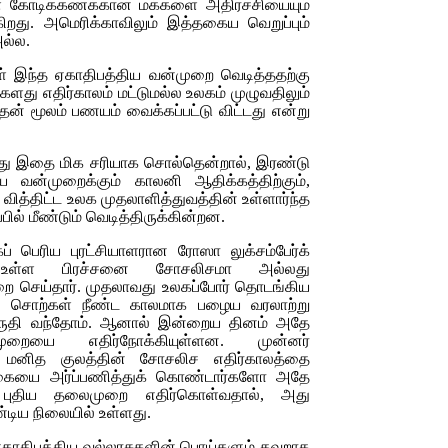
ள்ள கோடிக்கணக்கான மக்களை அதிர்ச்சியையும்
கிறது. அமெரிக்காவிலும் இத்தகைய வெறுப்பும்
அல்ல.
 இந்த ஏகாதிபத்திய வன்முறை வெடித்ததற்கு
மக்களது எதிர்காலம் மட்டுமல்ல உலகம் முழுவதிலும்
ன் மூலம் பணயம் வைக்கப்பட்டு விட்டது என்று
ல்லது இதை மிக சரியாக சொல்தென்றால், இரண்டு
திய வன்முறைக்கும் காலனி ஆதிக்கத்திற்கும்,
 வித்திட்ட உலக முதலாளித்துவத்தின் உள்ளார்ந்த
பில் மீண்டும் வெடித்திருக்கின்றன.
் பெரிய புரட்சியாளரான ரோஸா லுக்சம்பேர்க்
உள்ள பிரச்சனை சோசலிசமா அல்லது
 செய்தார். முதலாவது உலகப்போர் தொடங்கிய
த சொற்கள் நீண்ட காலமாக பழைய வரலாற்று
கருதி வந்தோம். ஆனால் இன்றைய தினம் அதே
றையை எதிர்நோக்கியுள்ளன. முன்னர்
ி மனித குலத்தின் சோசலிச எதிர்காலத்தை
்கையை அர்ப்பணித்துக் கொண்டார்களோ அதே
ுதிய தலைமுறை எதிர்கொள்வதால், அது
டிய நிலையில் உள்ளது.
ே ஏகாதிபத்திய வல்லரசுகளின் பொய்களும் தவறாக