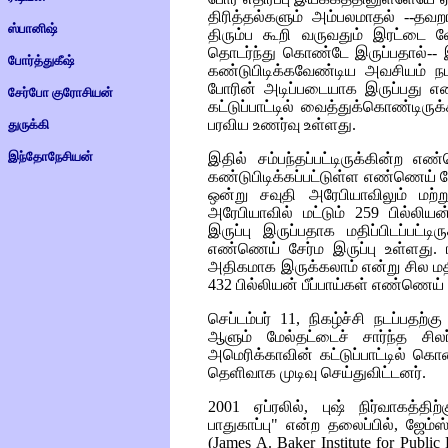
திரித்தல்களும் அம்பலமாதல் --தவ
ஸ்பானிஷ்
திரும்ப கூறி வருவதும் இரட்டை வே
தொடர்ந்து கொண்டே இருப்பதால்
போர்த்துகீஷ்
கண்டுபிடிக்கவேண்டிய அவசியம் ந
போரின் அடிப்படையாக இருப்பது 
சேர்போ குரோசியன்
கட்டுப்பாட்டில் வைத்துக்கொண்டிர
பரவிய உணர்வு உள்ளது.
துருக்கி
இந்தோநேசியன்
இதில் சம்பந்தப்பட்டிருக்கின்ற 
கண்டுபிடிக்கப்பட்டுள்ள எண்ணெய் சேர
ஒன்று சவுதி அரேபியாவிலும் மற்று
அரேபியாவில் மட்டும் 259 பில்லியன
இருப்பு இருப்பதாக மதிப்பிடப்பட்டிர
எண்ணெய் சேர்ம இருப்பு உள்ளது.
அதிகமாக இருக்கலாம் என்று சில மதிப
432 பில்லியன் பீப்பாய்கள் எண்ணெய் 
செப்டம்பர் 11, நிகழ்ச்சி நடப்பதற
ஆளும் மேல்தட்டைச் சார்ந்த ச
அமெரிக்காவின் கட்டுப்பாட்டில் கொ
தெளிவாக முடிவு செய்துவிட்டனர்.
2001 ஏப்ரலில், புஷ் நிர்வாகத்த
பாதுகாப்பு" என்ற தலைப்பில், ஜேம
(
James A. Baker Institute for Public 