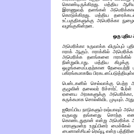
கொண்டிருக்கிறது. மத்திய ஆசியா
இராணுவத் தளங்கள் அமெரிக்காவி
கொடுக்கிறது. மத்திய தரைக்க
உட்பகுதிகளுக்கு அமெரிக்கா நுழ
வழங்குகின்றன.
ஒரு புதிய 
அமெரிக்கா உருவாக்க விரும்பும் பு
ஈராக் ஆகும். ஈராக்கில் அமெரிக்க
அமெரிக்க தளங்களை ஈராக்கில் உ
நின்றுவிடாது. மத்திய கிழக்கு 
ஒழுங்கமைப்பதற்கான தேவைபற்றி பு
பகிரங்கமாகவே பிரகடனப்படுத்தியுள்
பென்டகனில் செல்வாக்கு பெற்ற
குழுவின் தலைவர் ரிச்சார்ட் பேர்ள
ஏனைய அரசுகளுக்கு அமெரிக்கா,
சுருக்கமாக சொல்லிவிட முடியும். அத
ஐரோப்பிய நாடுகளும் ரஷ்யாவும் அமெரி
வருவது தங்களது சொந்த எ
கொண்டதுதான் என்று அமெரிக்க ஆத
பாராளுமன்ற உறுப்பினர் மைக்கேல் 
பைனான்சியல் ரெவ்யூ
என்ற பத்திரிக