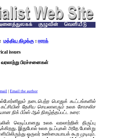
:
மத்திய கிழக்கு
:
ஈராக்
ical issues
: வரலாற்று பிரச்சனைகள்
email
|
Email the author
்போர்னிலும் நடைபெற்ற பொதுக் கூட்டங்களில்
 கட்சியின் தேசிய செயலாளரும் உலக சோசலிச
ான நிக் பீம்ஸ் ஆல் நிகழ்த்தப்பட்ட உரை:
லின் வெடிப்பானது உலக வரலாற்றின் திருப்பு
கிறது. இதுபோல் உலக நடப்புகள் அதே போன்று
ளியிலிருந்து ஒருவர் உண்மையாயக் கூற முடியும்.