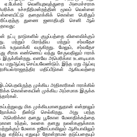
ஸ் ஏ.பேக்கர் வெளியுறவுத்துறை அமைச்சராக
ரிக்க உச்சநீதிமன்றத்தின் மூலம் வெள்ளை
ள்ளையிட்டு தனதாக்கிக் கொள்ள பெரிதும்
ாரிப்பதற்கு துணை ஜனாதிபதி செனி ஆல்
யதாவது:
ன் நட்பு நாடுகளில் குழப்பத்தை விளைவிக்கும்
து. மற்றும் பிராந்திய மற்றும் சர்வதேச
க் உருவாக்கி வருகிறது. மேலும், சர்வதேச
ந்து சீராக எண்ணெய் வந்து சேருவதிலும் ஈராக்
ாக இருக்கின்றது. எனவே அமெரிக்கா உடனடியாக
 மறுஆய்வு செய்யவேண்டும். இந்த மறு ஆய்வு
சியல்/ராஜதந்திர மதிப்பீடுகள் ஆகியவற்றை
 இடம்பெறவிருந்த முக்கிய அதிகாரிகள் ஈராக்கில்
மெரிக்க கொள்கையின் முக்கிய அம்சமாக இருக்க
்தார்கள்.
்பற்றுவது மிக முக்கியமானதுதான் என்றாலும்
 நோக்கம் நீண்டு செல்கிறது. அது பரந்த
றது. அமெரிக்கா தனது பூகோள மேலாதிக்கத்தை
வதற்கான உந்தல், உலகை தனது நலன்களுக்காக
ற்றுக்கும் மேலாக ஐரோப்பாவிலும் ஆசியாவிலும்
து எதிர்ப்பு எதுவும் தோன்றாமல் தடுப்பதையும்