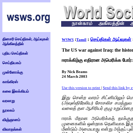
தினசரி செய்திகள், ஆய்வுகள்
:
:
செய்திகள் ஆய்வுகள்
WSWS
Tamil
ஆங்கிலத்தில்
The US war against Iraq: the histor
புதிய செய்திகள்
ஈராக்கிற்கு எதிரான அமெரிக்க போர்
செய்தியகம்
By Nick Beams
முன்னோக்கு
24 March 2003
காங்கிரஸ்
Use this version to print
|
Send this link by 
கலை இலக்கியம்
இது சென்ற வாரம் சிட்னியிலும் மெல
வரலாறு
(அவுஸ்திரேலிய) சோசலிச சமத்துவ
வலைத் தள ஆசிரியர் குழு உறுப்பினரும
நூலகம்
ஈராக் மீதான அமெரிக்கத் தாக்குத
விஞ்ஞானம்
முனைகளில் ஒன்றாக தெளிவாக இருக்
மீண்டும் அமையாது என்று அந்தப் புள்
விவாதங்கள்