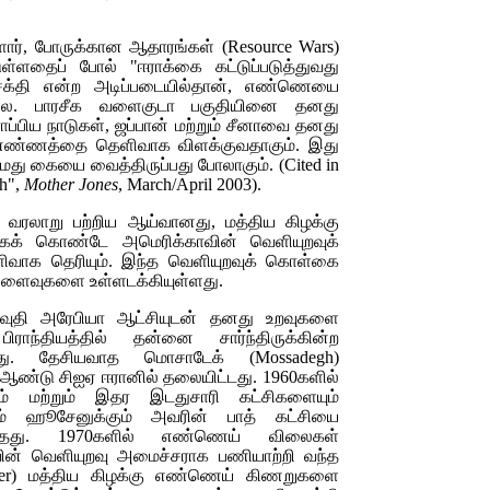
ளார், போருக்கான ஆதாரங்கள் (
Resource Wars
)
டுள்ளதைப் போல் "ஈராக்கை கட்டுப்படுத்துவது
்தி என்ற அடிப்படையில்தான், எண்ணெயை
ல்ல. பாரசீக வளைகுடா பகுதியினை தனது
ோப்பிய நாடுகள், ஜப்பான் மற்றும் சீனாவை தனது
உள் எண்ணத்தை தெளிவாக விளக்குவதாகும். இது
து கையை வைத்திருப்பது போலாகும். (
Cited in
ch",
Mother Jones
, March/April 2003
).
ிய வரலாறு பற்றிய ஆய்வானது, மத்திய கிழக்கு
கக் கொண்டே அமெரிக்காவின் வெளியுறவுக்
ெளிவாக தெரியும். இந்த வெளியுறவுக் கொள்கை
ிளைவுகளை உள்ளடக்கியுள்ளது.
ா சவுதி அரேபியா ஆட்சியுடன் தனது உறவுகளை
ிராந்தியத்தில் தன்னை சார்ந்திருக்கின்ற
றது. தேசியவாத மொசாடேக்
(Mossadegh)
் ஆண்டு சிஐஏ ஈரானில் தலையிட்டது. 1960களில்
ும் மற்றும் இதர இடதுசாரி கட்சிகளையும்
ம் ஹூசேனுக்கும் அவரின் பாத் கட்சியை
ித்தது. 1970களில் எண்ணெய் விலைகள்
வின் வெளியுறவு அமைச்சராக பணியாற்றி வந்த
er)
மத்திய கிழக்கு எண்ணெய் கிணறுகளை