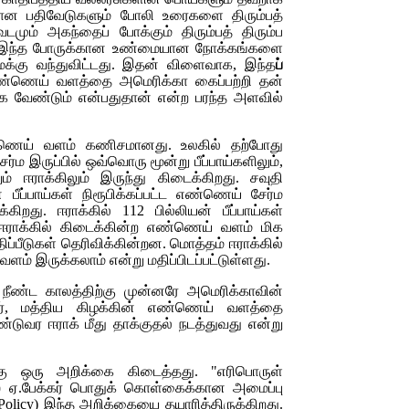
றான பதிவேடுகளும் போலி உரைகளை திரும்பத்
டமும் அகந்தைப் போக்கும் திரும்பத் திரும்ப
-- இந்த போருக்கான உண்மையான நோக்கங்களை
மக்கு வந்துவிட்டது. இதன் விளைவாக, இந்த
ப்
எண்ணெய் வளத்தை அமெரிக்கா கைப்பற்றி தன்
ுக்க வேண்டும் என்பதுதான் என்ற பரந்த அளவில்
எண்ணெய் வளம் கணிசமானது. உலகில் தற்போது
்ம இருப்பில் ஒவ்வொரு மூன்று பீப்பாய்களிலும்,
ம் ஈராக்கிலும் இருந்து கிடைக்கிறது. சவுதி
் பீப்பாய்கள் நிரூபிக்கப்பட்ட எண்ணெய் சேர்ம
ுக்கிறது. ஈராக்கில் 112 பில்லியன் பீப்பாய்கள்
 ஈராக்கில் கிடைக்கின்ற எண்ணெய் வளம் மிக
்பீடுகள் தெரிவிக்கின்றன. மொத்தம் ஈராக்கில்
வளம் இருக்கலாம் என்று மதிப்பிடப்பட்டுள்ளது.
்கு நீண்ட காலத்திற்கு முன்னரே அமெரிக்காவின்
ிலர், மத்திய கிழக்கின் எண்ணெய் வளத்தை
ண்டுவர ஈராக் மீது தாக்குதல் நடத்துவது என்று
ிற்கு ஒரு அறிக்கை கிடைத்தது. "எரிபொருள்
்ஸ் ஏ.பேக்கர் பொதுக் கொள்கைக்கான அமைப்பு
Policy
) இந்த அறிக்கையை தயாரித்திருக்கிறது.