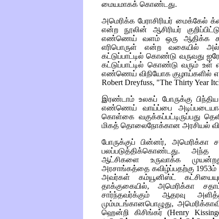
மையமாகக் கொண்டது.
அமெரிக்க பேராசிரியர் மைக்கேல் க்
என்ற நூலின் ஆசிரியர் குறிப்பிட்
எண்ணெய் வளம் ஒரு ஆதிக்க சக
எரிபொருள் என்ற வகையில் அ
கட்டுப்பாட்டில் கொண்டு வருவது ஐர
கட்டுப்பாட்டில் கொண்டு வரும் 
எண்ணெய் விநியோக குழாய்களில் எம
Robert Dreyfuss, "The Thirty Year It
இரண்டாம் உலகப் போருக்கு பிந்த
எண்ணெய் வாய்ப்பை அடிப்படையா
கொள்கை வகுக்கப்பட்டிருப்பது த
மிகத் தொலைநோக்கான அரசியல் வ
போருக்குப் பின்னர், அமெரிக்க
பலப்படுத்திக்கொண்டது. அந்த ப
ஆட்சிகளை உருவாக்க முயன்
அரசாங்கத்தை கவிழ்ப்பதற்கு 1953ம
அவர்கள் கம்யூனிஸ்ட் கட்சியைய
தாக்குகையில், அமெரிக்கா சதா
சார்ந்தவர்க்கும் ஆதரவு அள
மும்மடங்கானபொழுது, அமெரிக்கா
ஹென்றி கிசிங்கர் (
Henry Kissing