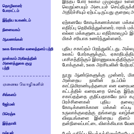
இந்தப் போர் உலகம் முழுவதும் உ
தொழிலாளர்
வெறுப்பையும் அடையச் செய்திருக்
போராட்டம்
அதிர்ச்சியும் ஏற்பட்டிருப்பது குறைவு 
இந்திய உபகண்டம்
ஏற்கனவே கோடிக்கணக்கான மக்கள்
எதிர்ப்பு தெரிவித்துள்ளனர். ஈராக் 
நினைவகம்
எல்லா மக்களுடைய எதிர்காலமும் இத
மிகச் சரியாக உணர்ந்துள்ளனர்.
ஆவணங்கள்
புதிய சகாப்தம் பிறந்துவிட்டது. அ
உலக சோசலிச வலைத்தளம் பற்றி
உலகப் போர்களுக்கும், ஏகாதிபத்
நான்காம் அகிலத்தின்
பாசிசத்திற்கும் இராணுவமயத்திற்கும்
அனைத்துலக குழு
போக்குகள், உலக அரசியலின் மேற்பரப்
பற்றி
நூறு ஆண்டுகளுக்கு முன்னர், மிகப
அன்றைய நாளின் நடப்பில் 
காட்டுமிராண்டித்தனமா என வரையறை
கட்டத்தில் வரையறை செய்த இந்
சிங்களம்
சகாப்தத்தை குறிப்பதாகவே நாம் 
பிரச்சினைகள் புதிய தலைமு
ஜேர்மன்
கோடிக்கணக்கான மக்கள் எப்பட
உருவாக்குவதற்கு தங்களது வாழ்க
பிரெஞ்சு
விஷயங்களை இன்றைய தினம் ப
தன்நிலைப்பாட்டை விளக்கியாக வேண்
இத்தாலி
ரஷ்யன்
போர் எதிர்ப்பு இயக்கத்தினுள்ளேய