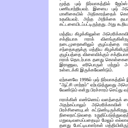
மூத்த புஷ் நிர்வாகத்தில் ஜேம்
பணியாற்றியவர். இளைய புஷ் அமெ
மாளிகையில் அதிகாரத்தைக் கொ
உதவியவர். அந்த அறிக்கை தய
கட்டளையிடப்பட்டிருந்தது. அது கூறி
மத்திய கிழக்கிலுள்ள அமெரிக்காவி
சக்தியாக ஈராக் விளங்குகின்ற
நடைமுறைகளிலும் குழப்பத்தை ஈரா
சந்தைகளுக்கு மத்திய கிழக்கிலிரு
குழப்பத்தை விளைவிக்கும் சக்திய
ஈராக் தொடர்பாக தனது கொள்கையை
இராணுவ, எரிபொருள் மற்றும் அர
உள்ளடக்கி இருக்கவேண்டும்.
ஏற்கனவே 1998ல் புஷ் நிர்வாகத்தில்
"ஆட்சி மாற்றம்" ஏற்படுத்துவது அ
வேண்டும் என்று பிரச்சாரம் செய்து வந
ஈராக்கின் எண்ணெய் வளத்தைக் கைப
அதற்கப்பாலும் அமெரிக்காவின்
பிரச்சினையுடன் கட்டுண்டிருக்கி
நிலைநாட்டுவதை உறுதிப்படுத்து
மறுவடிவமைப்பதையும் மேலும் எல்லாவ
தனது போட்டியாளர்கள் மத்தியிலிருந்