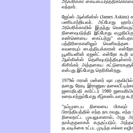
அமெரிக்கா கையகப்படுத்திக்கொள்
வந்தார்.
ஜேம்ஸ் ஆஸ்கின்ஸ்
(James Askins)
ச
பணியாற்றியவர். அப்போது ஹார்
அமெரிக்காவில் இருந்து வெளிவர
நினைவுபடுத்தி இப்போது எழுதியிரு
எண்ணெயை கைப்பற்று" என்பதாக
பத்திரிகைகளிலும் வெளிவந்தன
எவரையும் பைத்தியக்காரன் என்றே
யூனியனின் ஏஜன்ட் என்றோ கூறி வ
ஆஸ்கின்ஸ் தெளிவுபடுத்தியுள்
கிசிங்கர் அத்தகைய கட்டுரைகளுக
என்பது இப்போது தெரிகின்றது.
1979ல் ஈரான் மன்னர் ஷா பதவியில்
தனது நேரடி இராணுவ தலையீட்டிற்க
ஜனாதிபதி கார்ட்டர் 1980 ஜனவரியில
உரையாற்றும்போது கீழ்கண்டவாறு கூற
"நம்முடைய நிலையை மிகவும் த
பிராந்தியத்தில் எந்த நாடாவது, எந்
நிலைநாட்ட முயலுமானால், அது அம
தாக்குதலாகக் கருதப்படும். அ
நடவடிக்கை உட்பட முடிந்த எல்லா வழிகள