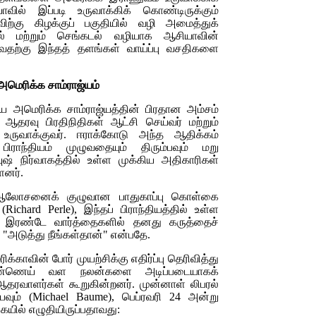
வில் இப்படி உருவாக்கிக் கொண்டிருக்கும்
ற்கு கிழக்குப் பகுதியில் வழி அமைத்துக்
டல் மற்றும் செங்கடல் வழியாக ஆசியாவின்
ைவதற்கு இந்தத் தளங்கள் வாய்ப்பு வசதிகளை
அமெரிக்க சாம்ராஜ்யம்
திய அமெரிக்க சாம்ராஜ்யத்தின் பிரதான அம்சம்
 ஆதரவு பிரதிநிதிகள் ஆட்சி செய்வர் மற்றும்
ருவாக்குவர். ஈராக்கோடு அந்த ஆதிக்கம்
பிராந்தியம் முழுவதையும் திரும்பவும் மறு
ஷ் நிர்வாகத்தில் உள்ள முக்கிய அதிகாரிகள்
ளனர்.
 ஆலோசனைக் குழுவான பாதுகாப்பு கொள்கை
்
(Richard Perle
), இந்தப் பிராந்தியத்தில் உள்ள
 இரண்டே வார்த்தைகளில் தனது கருத்தைச்
ு "அடுத்து நீங்கள்தான்" என்பதே.
க்காவின் போர் முயற்சிக்கு எதிர்ப்பு தெரிவித்து
ண்ணெய் வள நலன்களை அடிப்படையாகக்
ரவாளர்கள் கூறுகின்றனர். முன்னாள் லிபரல்
பவும் (
Michael Baume
), பெப்ரவரி 24 அன்று
ையில் எழுதியிருப்பதாவது: