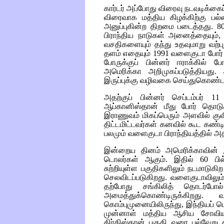
கார்டர் அப்போது விரைவு நடவடிக்கை
விரைவாக மத்திய கிழக்கிற்கு பல்
அனுப்புகின்ற திறமை படைத்தது. 8
பிராந்திய நாடுகள் அனைத்தையும்
வசதிகளையும் தந்து உதவுமாறு வற்ப
தளம் எதையும் 1991 வளைகுடா போர
போருக்குப் பின்னர் ஈராக்கில
அமெரிக்கா அறிமுகப்படுத்தியது
இருப்புக்கு வழிவகை செய்துகொண்ட
அதற்குப் பின்னர் செப்டம்பர் 1
ஆப்கானிஸ்தான் மீது போர் தொட
இராணுவம் மிகப்பெரும் அளவில் குவி
திட்டமிட்டவர்கள் கனவில் கூட கண
பலமும் வளைகுடா பிராந்தியத்தில் அதி
இன்றைய தினம் அமெரிக்காவின் இ
டொலர்கள் ஆகும். இதில் 60 பி
சுற்றியுள்ள பகுதிகளிலும் நடமாடுக
செலவிடப்படுகிறது. வளைகுடாவிலும்
தற்போது சங்கிலித் தொடர்ப
அமைத்துக்கொண்டிருக்கிறது. 
கொம்புமுனையிலிருந்து, இந்தியப் ப
முன்னாள் மத்திய ஆசிய சோவியத
கிர்கிஸ்தான் பகுதி வரை பல்வேற