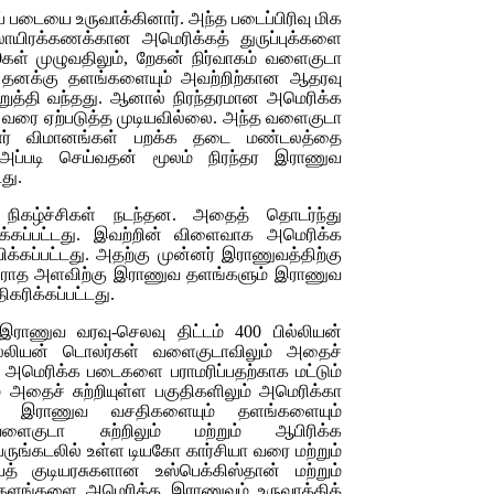
ப் படையை உருவாக்கினார். அந்த படைப்பிரிவு மிக
லாயிரக்கணக்கான அமெரிக்கத் துருப்புக்களை
0கள் முழுவதிலும், றேகன் நிர்வாகம் வளைகுடா
, தனக்கு தளங்களையும் அவற்றிற்கான ஆதரவு
ுறுத்தி வந்தது. ஆனால் நிரந்தரமான அமெரிக்க
் வரை ஏற்படுத்த முடியவில்லை. அந்த வளைகுடா
் போர் விமானங்கள் பறக்க தடை மண்டலத்தை
. அப்படி செய்வதன் மூலம் நிரந்தர இராணுவ
து.
1 நிகழ்ச்சிகள் நடந்தன. அதைத் தொடர்ந்து
ுக்கப்பட்டது. இவற்றின் விளைவாக அமெரிக்க
க்கப்பட்டது. அதற்கு முன்னர் இராணுவத்திற்கு
்டிராத அளவிற்கு இராணுவ தளங்களும் இராணுவ
கரிக்கப்பட்டது.
ராணுவ வரவு-செலவு திட்டம் 400 பில்லியன்
ல்லியன் டொலர்கள் வளைகுடாவிலும் அதைச்
ிற அமெரிக்க படைகளை பராமரிப்பதற்காக மட்டும்
 அதைச் சுற்றியுள்ள பகுதிகளிலும் அமெரிக்கா
ோல் இராணுவ வசதிகளையும் தளங்களையும்
வளைகுடா சுற்றிலும் மற்றும் ஆபிரிக்க
ெருங்கடலில் உள்ள டியகோ கார்சியா வரை மற்றும்
் குடியரசுகளான உஸ்பெக்கிஸ்தான் மற்றும்
ு தளங்களை அமெரிக்க இராணுவம் உருவாக்கிக்