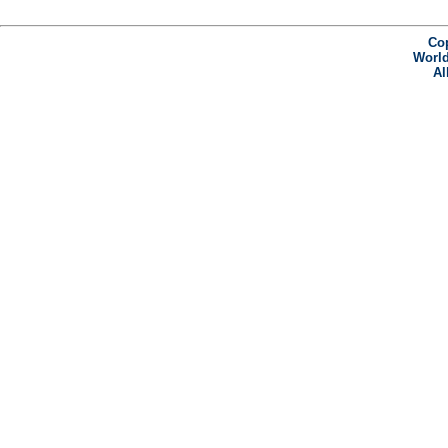
Cop
World
Al