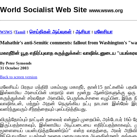
World Socialist Web Site
www.wsws.org
:
:
செய்திகள் ஆய்வுகள்
:
ஆசியா
:
மலேசியா
WSWS
Tamil
Mahathir's anti-Semitic comments: fallout from Washington's "wa
மகாதீரின் யூத எதிர்ப்புவாத கருத்துக்கள்: வாஷிங்டனுடைய "பயங்கர
By Peter Symonds
31 October 2003
Back to screen version
மலேசியப் பிரதம மந்திரி மகம்மது மகாதீர், தான்15 நாட்களில் பதவ
இஸ்லாமிய அமைப்பின் மாநாடு என மூன்று ஆண்டுகளுக்கு ஒரு முறை
கருத்துக்கள் சர்வதேச அளவில், பெருங்கூச்சலை எழுப்பின. இந்த 
வாஷிங்டன், மற்றும் அதன் நெருங்கிய நட்பு நாடான இஸ்ரேல் இரண
வளர்ந்துவரும் சீற்றத்தையும் புலப்படுத்தியது.
விருந்தோம்பும் நாட்டின் தலைவர் என்னும் முறையில், அக்டோபர் 16ம
இருப்பதற்காகவும், இஸ்லாமிய அடிப்படையை எதிர்ப்பதற்காகவும், 
மூளையைப் பயன்படுத்தவேண்டும்" என்ற வாதத்தை, அவர் அறிவித்தா
இப்பொழுதோ, யூதர்கள் உலகை மறைமுகமாக ஆளுகின்றனர். தங்களுக்க