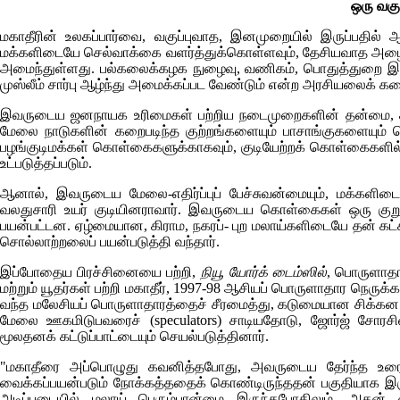
ஒரு வகு
மகாதீரின் உலகப்பார்வை, வகுப்புவாத, இனமுறையில் இருப்பதில் ஆ
மக்களிடையே செல்வாக்கை வளர்த்துக்கொள்ளவும், தேசியவாத அழைப
அமைந்துள்ளது. பல்கலைக்கழக நுழைவு, வணிகம், பொதுத்துறை இவற்
முஸ்லீம் சார்பு ஆழ்ந்து அமைக்கப்பட வேண்டும் என்ற அரசியலைக் கடைப
இவருடைய ஜனநாயக உரிமைகள் பற்றிய நடைமுறைகளின் தன்மை, சர்வ
மேலை நாடுகளின் கறைபடிந்த குற்றங்களையும் பாசாங்குகளையும் வெ
பழங்குடிமக்கள் கொள்கைகளுக்காகவும், குடியேற்றக் கொள்கைகளி
உட்படுத்தப்படும்.
ஆனால், இவருடைய மேலை-எதிர்ப்புப் பேச்சுவன்மையும், மக்களிட
வலதுசாரி உயர் குடியினராவார். இவருடைய கொள்கைகள் ஒரு குறுக
பயன்பட்டன. ஏழ்மையான, கிராம, நகரப்- புற மலாய்களிடையே தன் கட
சொல்லாற்றலைப் பயன்படுத்தி வந்தார்.
இப்போதைய பிரச்சினையை பற்றி,
நியூ யோர்க் டைம்ஸில்
, பொருளாதா
மற்றும் யூதர்கள் பற்றி மகாதீர், 1997-98 ஆசியப் பொருளாதார நெருக்க
வந்த மலேசியப் பொருளாதாரத்தைச் சீரமைத்து, கடுமையான சிக்கன
மேலை ஊகமிடுபவரைச் (
speculators)
சாடியதோடு, ஜோர்ஜ் சோரச
மூலதனக் கட்டுப்பாட்டையும் செயல்படுத்தினார்.
"மகாதீரை அப்பொழுது கவனித்தபோது, அவருடைய தேர்ந்த உரைய
வைக்கப்பயன்படும் நோக்கத்ததைக் கொண்டிருந்ததன் பகுதியாக இருந
அடிப்படையில் மலாய் பெரும்பான்மை இருந்தபோதிலும், அதன்