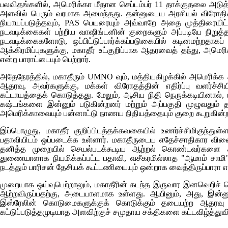
பலவிதங்களில், அமெரிக்கா மீதான செப்டம்பர் 11 தாக்குதலை அடுத்
அளவில் பெரும் வரமாக அமைந்தது. தன்னுடைய அரசியல் விரோதிக
நியாயப்படுத்தவும்,
PAS
பெயரையும் அவ்வாறே அதை முத்திரையிட்டு
நடவடிக்கைகள் பற்றிய வாஷிங்டனின் குறைகளும் அப்படியே நிறுத்தப
நடவடிக்கைகளோடு, ஒப்பிட்டுப்பார்க்கப்படுகையில் கடினமற்றதாகப
ஆக்கிரமிப்புகளுக்கு, மகாதீர் உட்குறிப்பாக ஆதரவைத் தந்து, அம
என்ற பாராட்டையும் பெற்றார்.
அதேநேரத்தில், மகாதீரும்
UMNO
வும், மத்தியகிழக்கில் அமெரிக்க
ஆதரவு, அவர்களுக்கு, மக்கள் விரோதத்தின் எதிர்ப்பு வளர்ச்சி
கட்டாயத்தைக் கொடுத்தது. மேலும், ஆசிய நிதி நெருக்கடியினால்,
கஷ்டங்களை இன்னும் படுகின்றனர் மற்றும் அப்பகுதி முழுவதும்
அமெரிக்காவையும் பன்னாட்டு நாணய நிதியத்தையும் குறை கூறுகின்ற
இப்பொழுது, மகாதீர் குறிப்பிடத்தக்கவகையில் உணர்ச்சிமிகுந்
பதாவியிடம் ஒப்படைக்க உள்ளார். மகாதீருடைய எதேச்சாதிகார விள
தனித்த முறையில் செயல்படக்கூடிய ஆற்றல் கொண்டவர்களை அதிகா
துணையாளாக நியமிக்கப்பட்ட பதாவி, வசீகரமில்லாத "ஆமாம் சாமி"
நடத்தும் பாரிசன் தேசியக் கூட்டணியையும் ஒன்றாக வைத்திருப்பாரா என
முறையாக ஒய்வுபெற்றாலும், மகாதீரின் கடந்த இருவார இனவெறிச் ச
ஆற்றவிருப்பதற்கு, அடையாளமாக உள்ளது. ஆயினும், அது, இன்னும் 
இஸ்ரேலின் கொடுமைகளுக்குக் கொடுக்கும் தடையற்ற ஆதரவு
கட்டுப்படுத்தமுடியாத அளவிற்குச் சமுதாய சக்திகளை கட்டவிழ்த்த