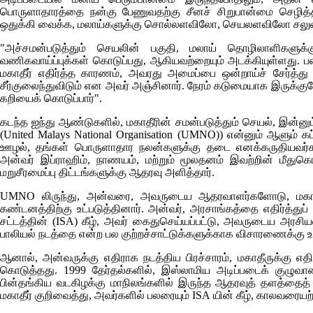
பொருளாதாரத்தை நன்கு பேணுவதற்கு சீனச் சிறுபான்மை செழித்
ஒதுக்கி வைக்க, மலாய்களுக்கு சொல்லளவிலோ, செயலளவிலோ சலுகை
"அச்சமன்படுத்தும் செயலின் பகுதி, மலாய் தொழிலாளிகளுக்
வணிகவாய்ப்புக்கள் கொடுப்பது, ஆகியவற்றையும் அடக்கியுள்ளது.
மகாதீர் எதிர்த்த காரணம், அவரது அமைப்பை ஒன்றாய்ச் சேர்த்து
சீர்குலைந்துவிடும் என அவர் அஞ்சினார். நேரம் கடுமையாக இருக்குமே
கறியைக் கொடுப்பார்".
கடந்த ஐந்து ஆண்டுகளில், மகாதீரின் சமன்படுத்தும் செயல், இன்
(United Malays National Organisation (UMNO))
என்னும் ஆளும் கட
ஊழல், தங்கள் பொருளாதார நலன்களுக்கு தடை எனக்கருதியவர்களிட
அன்வர் இப்ராஹிம், நாணயம், மற்றும் மூலதனம் இவற்றின் மீதுகொண
மறுசீரமைப்பு திட்டங்களுக்கு ஆதரவு அளித்தார்.
UMNO
லிருந்து, அன்வரை, அவருடைய ஆதரவாளர்களோடு, மகா
கண்டனத்திற்கு உட்படுத்தினார். அன்வர், அரசாங்கத்தை எதிர்த்துப் ப
சட்டத்தின்
(ISA)
கீழ், அவர் கைதுசெய்யப்பட்டு, அவருடைய அரசியல
பாலியல் நடத்தை என்ற பல குற்றச்சாட்டுக்களுக்காக விசாரணைக்கு உட்ப
ஆனால், அன்வருக்கு எதிராக நடத்திய பிரச்சாரம், மகாதீருக்கு எ
கொடுத்தது. 1999 தேர்தல்களில், இஸ்லாமிய அடிப்படைக் குழு
பின்தங்கிய வடகிழக்கு மாநிலங்களில் இருந்த ஆதரவுத் தளத்தைத் தகர
மகாதீர் குறிவைத்து, அவர்களில் பலரையும்
ISA
யின் கீழ், காலவரையற