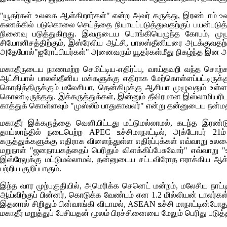
"யூதர்கள் உலகை ஆள்கிறார்கள்" என்ற அவர் கருத்து, இரண்டாம் உல
கணக்கில் படுகொலை செய்த்தை நியாயப்படுத்துவதற்குப் பயன்படுத்து
நினைவு படுத்துகிறது. இவருடைய பொங்கியெழுந்த கோபம், ம
சியோனிசத்திற்கும், இஸ்ரேலிய ஆட்சி, பாலஸ்தீனியரை அடக்குவதற்
அதேபோல்"ஐரோப்பியர்கள்" அனைவரும் யூதர்கள்மீது நிகழ்ந்த இன அழ
மகாதீருடைய நாணமற்ற செமிட்டிய-எதிர்ப்பு, வாய்தவறி வந்த சொற்
ஆட்சியால் பாலஸ்தீனிய மக்களுக்கு எதிராக மேற்கொள்ளப்பட்டிருக
கொதித்திருக்கும் மலேசியா, தென்கிழக்கு ஆசியா முழுவதும் உள்
கொண்டிருந்தது. இக்கருத்துக்கள், இன்னும் தீவிரமான இஸ்லாமியரிட
காத்துக் கொள்ளவும் "முஸ்லீம் பாதுகாவலர்" என்று தன்னுடைய நன்மத
மகாதீர் இக்கருத்தை வெளியிட்டது மட்டுமல்லாமல், கடந்த இரண்ட
தாய்லாந்தில் நடைபெற்ற
APEC
உச்சிமாநாட்டில், அக்டோபர் 21
கருத்துக்களுக்கு எதிராக விளைந்துள்ள எதிர்ப்புக்கள் எவ்வாறு உல
மறுநாள் "ஜனநாயகத்தைப் பெரிதும் விளக்கிப்பேசுவோர்" எவ்வாறு 
இஸ்ரேலுக்கு மட்டுமல்லாமல், தன்னுடைய சட்டவிரோத ஈராக்கிய ஆக்
பற்றிய குறிப்பாகும்.
இந்த வார முற்பகுதியில், அமெரிக்க செனெட் மன்றம், மலேசிய நாட்டின
ஆய்விற்குப் பின்னர், கொடுக்க வேண்டம் என 1.2 மில்லியன் டாலர்
இதனால் சிறிதும் பின்வாங்கி விடாமல்,
ASEAN
உச்சி மாநாட்டின்பே
மகாதீர் மறுத்துப் பேசியதன் மூலம் பிரச்சினையை மேலும் பெரிது படுத்த