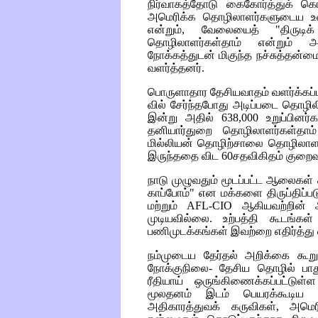
நிர்வாகத்தோடு கைகோர்த்துக் 
அமெரிக்க தொழிலாளர்களுடைய உ
என்றும், வேலையைத் "திருடிக்
தொழிலாளர்கள்தாம் என்றும் 
நோக்கத்துடன் மிகுந்த நச்சுத்தன
வளர்த்தனர்.
பொருளாதார தேசியவாதம் வளர்க்கப்
வில் சேர்ந்தபோது அடிப்படை தொழில
இன்று அதில் 638,000 உறுப்பினர்
தனியார்துறை தொழிலாளர்கள்தாம்
மில்லியன் தொழிற்சாலை தொழிலாள
இருந்ததை விட 60சதவிகிதம் குறைவ
நாடு முழுவதும் மூடப்பட்ட ஆலைகள
காப்போம்" என மக்களை திருப்திப்பட
மற்றும்
AFL-CIO
ஆகியவற்றின் 
முடியவில்லை. உற்பத்தி கூடங்கள
பணிமுடக்கங்கள் இவற்றை எதிர்த்து எ
நம்முடைய தேர்தல் அறிக்கை கூறு
நோக்குநிலை- தேசிய தொழில் பாத
ரீதியாய் ஒருங்கிணைக்கப்பட்டுள
மூலதனம் இடம் பெயரக்கூடிய தன
அதிகாரத்துவக் கருவிகள், அமெ