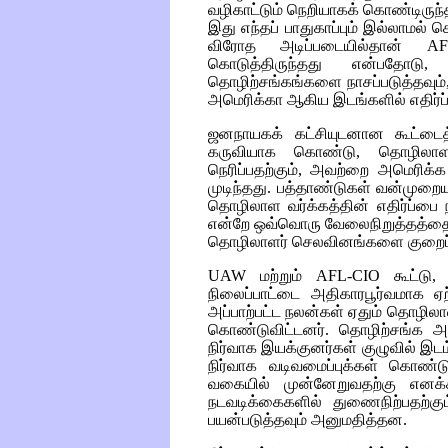
வழிகாட்டும் நெறியாகக் கொண்டிரு
இது எந்தப் பாதுகாப்பும் இல்லாமல் ச
விரோத அடிப்படையில்தான்
AF
கொடுத்திருந்தது என்பதோட
தொழிற்சங்கங்களை நாசப்படுத்தவும்,
அமெரிக்கா ஆகிய இடங்களில் எதிர்ப்ப
ஜனநாயகக் கட்சியுடனான கூட்டைத்
கருவியாக கொண்டு, தொழிலாள 
நெரிப்பதற்கும், அவற்றை அமெரிக்க
முடிந்தது. பத்தாண்டுகள் வன்முறையா
தொழிலாள வர்க்கத்தின் எதிர்ப்பை 
என்றே ஒவ்வொரு வேலைநிறுத்தத்தையும்
தொழிலாளர் செலவினங்களை குறைப்ப
UAW
மற்றும்
AFL-CIO
கூட்டு,
நிலைப்பாட்டை அதிகாரபூர்வமாக ஏற
அப்பாற்பட்ட நலன்கள் ஏதும் தொழில
கொண்டுவிட்டனர். தொழிற்சங்க 
நிர்வாக இயக்குனர்கள் குழுவில் இ
நிர்வாக வடிவமைப்புக்கள் கொண்டு
வகையில் முன்னேறுவதற்கு எனக்
நடவடிக்கைகளில் துணைநிற்பதற்கு
பயன்படுத்தவும் அனுமதித்தன.