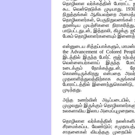
தொழிலாள வர்க்கத்தின் போராட்ட 
கூட வென்றெடுக்க முடியாது. 1930
நிறுத்தங்கள் ஆகியவற்றை அமைத்த
தொழிலாளர்கள், பெருநிறுவனங்கள் 
தூண்டிய முயற்சிகளை நிராகரித்து
பாடுபட்டதுடன், இத்தாலி, கிழக்கு ஐர
பேசும் தொழிலாளர்களையும் இணைத்த
என்னுடைய சித்தப்பாக்களும், மாமன்
the Advancement of Colored Peop
இடத்தில் இருந்த போர்ட் ரூஜ் உற்பத்
வெள்ளையர்களாய் இருந்த மோட
உடைக்கும் நோக்கத்துடன், தேர
கொண்டிருக்கிறது என்பதை அவர்க
முதலாளித்துவத்திற்காக கருங்
போராட்டத்தில் இணைந்துகொண்டு, 
முடிந்தது.
அந்த உணர்வின் அடிப்படையில்,
முழுவதும் இருக்கும் தொழிலாளர்
உலகளாவிய இலாப அமைப்புமுறையை எதி
தொழிலாள வர்க்கத்தின் நலன்களி
சீரமைக்கப்பட வேண்டும்; சமுதாயத்
சாதனைகள் வியத்தகு முறையில் வ