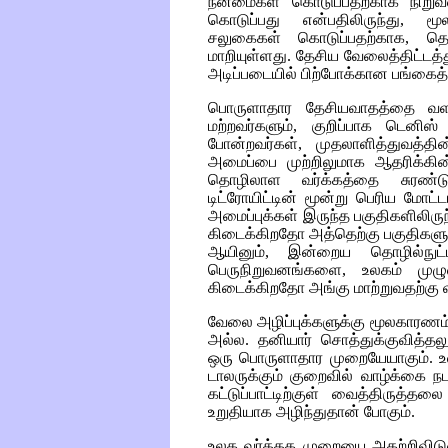
நன்மைகள் கொடுப்பதற்காக நிறுவன
கொடுப்பது என்பதிலிருந்து, ம
சலுகைகள் கொடுப்பதற்காக, தொ
மாறியுள்ளது. தேசிய வேலைத்திட்டத்
அடிப்படையில் பிற்போக்கான பங்கைத்
பொருளாதார தேசியவாதத்தை வளர்க
மற்றவர்களும், குறிப்பாக டெனிஸ்
போன்றவர்கள், முதலாளித்துவத்
அமைப்பை முற்றிலுமாக ஆதரிக்கின
தொழிலாள வர்க்கத்தை சுரண்டு
டிட்ரோயிட்டின் மூன்று பெரிய மோ
அமைப்புக்கள் இருந்த பகுதிகளிலிரு
கிடைக்கிறதோ அத்தெற்கு பகுதிகளு
ஆயினும், இன்றைய தொழில்நுட்பவ
பெருநிறுவனங்களை, உலகம் முழுவ
கிடைக்கிறதோ அங்கு மாற்றுவதற்க
வேலை அழிப்புக்களுக்கு மூலகாரணம
அல்ல. தனியார் சொத்துக்குவித்
ஒரு பொருளாதார முறையேயாகும். உ
டாலருக்கும் குறைவில் வாழ்க்கை நட
கட்டுப்பாட்டிற்குள் வைத்திருத்
உறுதியாக அழிந்துதான் போகும்.
உலக வர்த்தக முறையை அகற்றிவிட