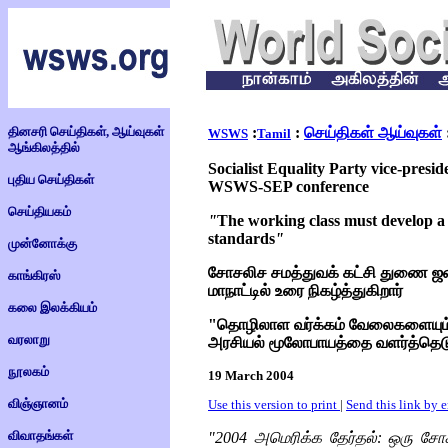
தினசரி செய்திகள், ஆய்வுகள்
:
:
செய்திகள் ஆய்வுகள்
WSWS
Tamil
ஆங்கிலத்தில்
Socialist Equality Party vice-presi
புதிய செய்திகள்
WSWS-SEP conference
செய்தியகம்
"
The working class must develop a p
standards
"
முன்னோக்கு
சோசலிச சமத்துவக் கட்சி துணை ஜனா
காங்கிரஸ்
மாநாட்டில் உரை நிகழ்த்துகிறார்
கலை இலக்கியம்
"தொழிலாள வர்க்கம் வேலைகளையும் 
வரலாறு
அரசியல் மூலோபாயத்தை வளர்த்தெட
நூலகம்
19 March 2004
விஞ்ஞானம்
Use this version to print
|
Send this link by 
விவாதங்கள்
"2004 அமெரிக்க தேர்தல்: ஒரு சோ