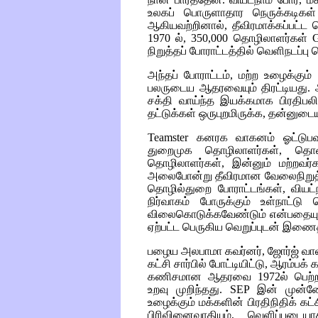
உலகப் பொருளாதார நெருக்கடிகள் 
ஆகியவற்றினால், தீவிரமாக்கப்பட்
1970 ல், 350,000 தொழிலாளர்கள்
நிறுத்தப் போராட்டத்தில் வெளிநடப்பு 
அந்தப் போராட்டம், மற்ற உழைக்கும்
பலருடைய ஆதரவையும் திரட்டியது. 
சக்தி வாய்ந்த இயக்கமாக பிரதிபல
தட்டுக்கள் ஒருபுறமிருக்க, தன்னுடைய
Teamster
கனரக வாகனம் ஓட்டுபவர்
துறைமுக தொழிலாளர்கள், தொல
தொழிலாளர்கள், இன்னும் மற்றவர்
அலைபோன்று தீவிரமான வேலைநிறுத்
தொழில்துறை போராட்டங்கள், வியட்ந
நிர்வாகம் போருக்கும் உள்நாட்டு
விலைகொடுக்கவேண்டும் என்பதையும
ஏற்பட்ட பெருகிய வெறுப்புடன் இணைத
பழைய அலபாமா கவர்னர், ஜோர்ஜ் வா
கட்சி சார்பில் போட்டியிட்டு, ஆரம்பக
கணிசமான ஆதரவை 1972ல் பெற்றப
உறவு முறிந்தது.
SEP
இன் முன்ன
உழைக்கும் மக்களின் பிரதிநிதிக் கட
பிரிவினைவாதியும், வெளிப்படையா