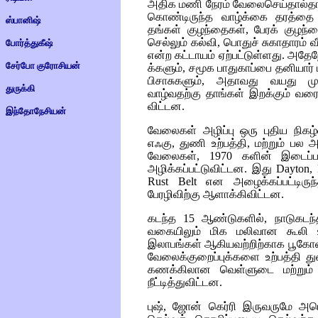
அதிக மணி நேரம் வேலைசெய்தால்தா
கொண்டிருந்த வாழ்க்கை தரத்தை க
ஸ்பானிஷ்
தங்கள் குழந்தைகள், பேரக் குழந்த
செல்லும் கல்வி, பொதுச் சுகாதாரம் வ
போர்த்துகீஷ்
என்ற கட்டாயம் ஏற்பட்டுள்ளது. அதேநே
சேர்போ குரோசியன்
க்களும், சமூக பாதுகாப்பை தனியார்
பிசாசுகளும், அதாவது வயது முதி
துருக்கி
வாழ்வதற்கு தாங்கள் இறக்கும் வரை
விட்டன.
இந்தோநேசியன்
வேலைகள் அழிப்பு ஒரு புதிய நிகழ்வு
எஃகு, துணி உற்பத்தி, மற்றும் பல 
வேலைகள், 1970 களின் இடைப்பகு
அழிக்கப்பட்டுவிட்டன. இது
Dayton, D
Rust Belt
என அழைக்கப்பட்டிருந
பேரழிவிற்கு ஆளாக்கிவிட்டன.
கடந்த 15 ஆண்டுகளில், நாடுகடந
வகையிலும் மிக மலிவான கூலி உழ
இலாபங்கள் ஆகியவற்றிற்காக பூகோள
வேலைக்குறைப்புக்களை உற்பத்தி து
கணக்கிலான வெள்ளுடை மற்றும் சி
நீட்டித்துவிட்டன.
புஷ், ஜோன் கெர்ரி இருவருமே அமெ