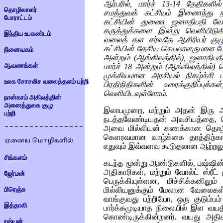
ஆர்பரில், மார்ச் 13-14 தேதிக
தொழிலாளர்
சமத்துவக் கட்சியும் இணைந்து நட
போராட்டம்
கட்சியின் துணை ஜனாதிபதி வேட்
கருத்துக்களை
இன்று வெளியிடுகி
இந்திய உபகண்டம்
வலைத் தள சர்வதே ஆசிரியர் குழ
கட்சியின் தேசிய செயலாளருமான
டே
நினைவகம்
அன்றும் (ஆங்கிலத்தில்), ஜனாதிபத
ஆவணங்கள்
மார்ச் 18 அன்றும் (ஆங்கிலத்தில்) 
முக்கியமான அரசியல் நிகழ்ச்சி பற
உலக சோசலிச வலைத்தளம் பற்றி
பிரதிநிதிகளின் உரைக்குறிப்புக்க
வெளியிடவுள்ளோம்.
நான்காம் அகிலத்தின்
அனைத்துலக குழு
இலாபமுறை, மற்றும் அதன் இரு அர
பற்றி
நடத்தவேண்டியதன் அவசியத்தை, தெ
அவை மில்லியன் கணக்கான தொழிலாள
கெளரவமான வாழ்க்கை தரத்திற்கா
எதுவும் இவ்வளவு கூடுதலான ஆற்றலு
சிங்களம்
கடந்த மூன்று ஆண்டுகளில், புஷ்ஷ
அதிகாரிகள், மற்றும் வோல்ட் ஸ்ரீட
ஜேர்மன்
பெருக்கியுள்ளன, மிச்சிக்கனிலும
பிரெஞ்சு
மில்லியனுக்கும் மேலான வேலைகள்
வாங்குவது பற்றியோ, ஒரு குடும்ப
இத்தாலி
பார்க்கமுடியாத நிலையில் இள வயத
கொண்டிருக்கின்றனர். வயது அதிக
ரஷ்யன்