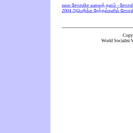
உலக சோசலிச வலைத் தளம் - சோசலி
2004 அமெரிக்க தேர்தல்களில் சோசல
Copy
World Socialist W