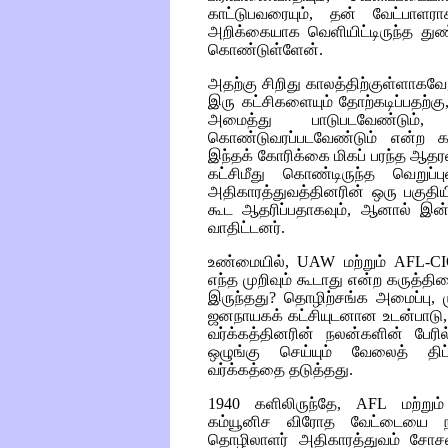
காட்டுபவரையும், தன் வேட்பாளர
அறிக்கையாக வெளியிட்டிருந்த துண்
கொண்டுள்ளேன்.
அதற்கு சிறிது காலத்திற்குள்ளாகவே, ந
இரு கட்சிகளையும் தோற்கடிப்பதற்க
அமைத்து பாடுபடவேண்டும், 
கொண்டுவரப்படவேண்டும் என்ற கட்
இந்தக் கோரிக்கை மிகப் பரந்த ஆத
கட்சிமீது கொண்டிருந்த வெறுப்
அதிகாரத்துவத்தினரின் ஒரு பகுதி
கூட ஆதரிப்பதாகவும், ஆனால் இன
வாதிட்டனர்.
உண்மையில்,
UAW
மற்றும்
AFL-C
எந்த முறிவும் கூடாது என்ற கருத்த
இருந்தது? தொழிற்சங்க அமைப்பு,
ஜனநாயகக் கட்சியுடனான உடன்பாடு,
வர்க்கத்தினரின் நலன்களின் பேர
ஒழுங்கு செய்யும் வேலைத் திட
வர்க்கத்தை தடுத்தது.
1940
களிலிருந்தே,
AFL
மற்றும்
கம்யூனிச விரோத வேட்டையை நட
தொழிலாளர் அதிகாரத்துவம் சோசல