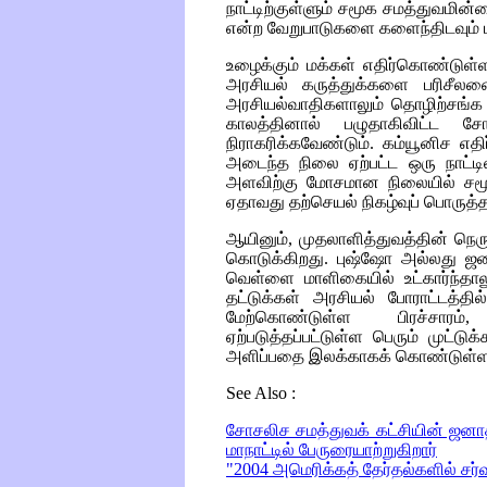
நாட்டிற்குள்ளும் சமூக சமத்துவமி
என்ற வேறுபாடுகளை களைந்திடவும் ப
உழைக்கும் மக்கள் எதிர்கொண்டு
அரசியல் கருத்துக்களை பரிசீல
அரசியல்வாதிகளாலும் தொழிற்சங்க அ
காலத்தினால் பழுதாகிவிட்ட ச
நிராகரிக்கவேண்டும். கம்யூனிச எதி
அடைந்த நிலை ஏற்பட்ட ஒரு நாட்டி
அளவிற்கு மோசமான நிலையில் சமூ
ஏதாவது தற்செயல் நிகழ்வுப் பொருத்
ஆயினும், முதலாளித்துவத்தின் நெ
கொடுக்கிறது. புஷ்ஷோ அல்லது ஜனந
வெள்ளை மாளிகையில் உட்கார்ந்தால
தட்டுக்கள் அரசியல் போராட்டத்தி
மேற்கொண்டுள்ள பிரச்சாரம்
ஏற்படுத்தப்பட்டுள்ள பெரும் முட்டு
அளிப்பதை இலக்காகக் கொண்டுள்ள
See Also :
சோசலிச சமத்துவக் கட்சியின் ஜனா
மாநாட்டில் பேருரையாற்றுகிறார்
"2004 அமெரிக்கத் தேர்தல்களில் சர