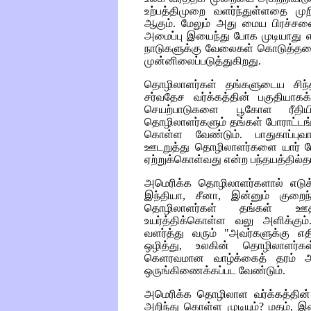
உற்பத்திமுறை வளர்ந்துள்ளதை முறி
ஆகும். மேலும் அது மைய பிரச்
அமைப்பு இயைந்து போக முடியாது
நாடுகளுக்கு வேலைகள் கொடுத்
முன்னிலைப்படுத்துகிறது.
தொழிலாளர்கள் தங்களுடைய சி
சர்வதேச வர்க்கத்தின் பகுதியாக
செயற்பாடுகளை பூகோள ரீதி
தொழிலாளர்களும் தங்கள் போராட்
கொள்ள வேண்டும். பாதுகாப்புவா
ஊடறுத்து தொழிலாளர்களை யார்
ஏற்றுக்கொள்வது என்ற பந்தயத்தில்த
அமெரிக்க தொழிலாளர்களால் எடுக்
இந்தியா, சீனா, இன்னும் குறை
தொழிலாளர்கள் தங்கள் ஊதி
உயர்த்திக்கொள்ள வலு அளிக்கும்
வளர்த்து வரும் "அவர்களுக்கு எ
ஒழித்து, உலகின் தொழிலாளர்
கெளரவமான வாழ்க்கைத் தரம் அமை
ஒருங்கிணைக்கப்பட வேண்டும்.
அமெரிக்க தொழிலாள வர்க்கத்தின்
அறிந்து கொள்ள முடியும்? மதம்,