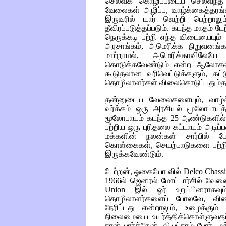
செல்வக் கொழிப்புடைய செல்வந்த தட
வேலைகள் அழிப்பு, வாழ்க்கைத்தரங்
இருவரில் யார் வெற்றி பெற்றாலு
தீவிரப்படுத்தப்படும். கடந்த மாதம் 
நெருக்கடி பற்றி எந்த விடையையு
அரசாங்கம், அமெரிக்க நிறுவனங்க
மாற்றாமல், அமெரிக்காவிலே
கொடுக்கவேண்டும் என்ற ஆலோச
கூடுதலான வரிவெட்டுக்களும், கட்ட
தொழிலாளர்கள் விலைகொடுப்பதும்த
தன்னுடைய வேலைகளையும், வாழ்க்
வர்க்கம் ஒரு அரசியல் மூலோபாய
மூலோபாயம் கடந்த 25 ஆண்டுகளில்
பற்றிய ஒரு புரிதலை கட்டாயம் அடிப
மக்களின் நலன்கள் சார்பில் 
கொள்கைகள், செயற்பாடுகளை பற்றிய
இருக்கவேண்டும்.
டேற்றன், ஓகையோ வில்
Delco Chassi
1966ல் ஜெனரல் மோட்டார்சில் வேல
Union
இல் ஓர் உறுப்பினராகவு
தொழிலாளர்களைப் போலவே, விர
நேரிட்டது என்றாலும், உழைக்கும
நிலைமையை உயர்த்திக்கொள்ளுவதற
நான் பார்த்தேன். வியட்நாம் போர், 