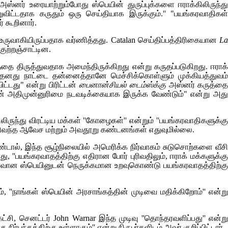
 அஸ்னர் உரையாற்றும்போது ஸ்பெயின் துருப்புக்களை ஈராக்கிலிருந்து
விட்டதாக கருதும் ஒரு செய்தியாக இருக்கும்.'' "பயங்கரவாதிகள்
் கூறினார்.
 உருவாகியிருப்பதாக வர்ணித்தது.
Catalan
செய்திப்பத்திரிகையான
L
ுற்றஞ்சாட்டின.
தை திருத்துவதாக அமைந்திருக்கிறது என்று கருதப்படுகிறது. ஈராக்
 "தனது நாட்டை தன்னைத்தானே மெச்சிக்கொள்ளும் முக்கியத்துவம்
ட்டது" என்று பிரிட்டன்
பைனான்சியல் டைம்ஸ்க்கு
அஸ்னர் கருத்த
 வின் அதிமுன்னுரிமை நடவடிக்கையாக இருக்க வேண்டும்" என்று அது
ுந்து விரட்டிய மக்கள் ''கோழைகள்'' என்றும் ''பயங்கரவாதிகளுக்க
 வெளிவந்த ஆவேச மற்றும் அவதூறு கண்டனங்கள் எதுவுமில்லை.
ண்டால், இந்த சூழ்நிலையில் அமெரிக்க நிர்வாகம் சுடுசொற்களை வீசி
து, ''பயங்கரவாதத்திற்கு எதிரான போர் புரிவதிலும், ஈராக் மக்களுக்க
 சகாவான ஸ்பெயினுடன் நெருக்கமான உறவுகொண்டு பயங்கரவாதத்திற்கு
், ''நாங்கள் ஸ்பெயின் அரசாங்கத்தின் முடிவை மதிக்கிறோம்'' என்று
கட்சி, செனட்டர்
John Warnar
இந்த முடிவு ''தொந்தரவளிப்பது'' என்ற
்பந்தத்திற்கு உள்ளாகும்'' என்று நிருபர்களிடம் அவர் குறிப்பிட்டார்.