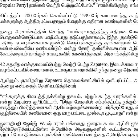
Popular Party] நாங்கள் வெற்றி பெற்றுவிட்டோம்." ''ஈராக்கிலிருந்த
கிட்டத்தட்ட 200 பேர்கள் கொல்லப்பட்டு 1599 பேர் காயமடைந்த, கடந
மக்களுக்கு ஆத்திரமூட்டியதாலும் போருக்கு எதிரான உணர்வுகளின்
தனது அரசாங்கத்தின் சொந்த ''பயங்கரவாதத்திற்கு எதிரான போரை''
பொதுவாக்கெடுப்பாக மாறிவிடாது தடுப்பதற்காகவும், இந்த குண்டுவெ
பதிலடி நடவடிக்கையாக குண்டு வெடிப்புக்களுக்கு தாங்கள்தான் பெ
உண்மைவெளியே வரவேண்டும் என்று கோரி தன்னிச்சையான ஆர்ப்பா
கோபத்தையும் வாக்குச் சாவடிகளில் காண்பித்ததால் அரசாங்கத்திலிர
42-சதவீத வாக்குகளைப்பெற்று வெற்றி பெற்ற
Zapatero,
இடைக்கால ஈர
வழங்கப்படவில்லையானால், உடனடியாக ஈராக்கிலிருந்து தனது அரசாங்க
ஆயினும், ஞாயிறன்று
Zapatero
தொலைக்காட்சியில் ஒளிபரப்பப்ட்ட 
ஆனது என்பதைத் தெளிவுபடுத்தினார்.
''எங்களுக்கு கிடைத்திருக்கின்ற தகவல், மற்றும் கடந்த வாரங்களில்
என்று
Zapatero
குறிப்பிட்டார். ''இந்த மோதலில் சம்மந்தப்பட்டிர
கருத்துப்பரிவர்த்தனைகள் ஆகியவற்றைக்கொண்டு பார்க்கும்போது, ஸ
சூழ்நிலையில் கணிசமான ஒரு மாறுபாட்டை முன்கூற முடியாது'' என்ற
ஜனாதிபதி ஜோர்ஜ்
W.
புஷ் ஈராக் மக்களது ஜனநாயக சுய-ஆட்சி ஜூ
தேர்ந்தெடுக்கப்பட்டுள்ள அமெரிக்க அடிவருடிகளின் கூட்டத்தை 
ஏற்படப்போவதில்லை. ஈராக்கின் எண்ணெய் வளத்தை அமெரிக்க ஏகாதிப