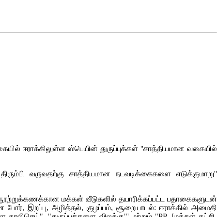
ையில் ஈராக்கிலுள்ள ஸ்பெயின் துருப்புக்கள் ''சாத்தியமான வகையில
ுள் திரும்பி வருவதற்கு சாத்தியமான நடவடிக்கைகளை எடுக்குமாறு'
ல் நூற்றுக்கணக்கான மக்கள் வீடுகளில் தயாரிக்கப்பட்ட பதாகைகளுடன்
 போர், இறப்பு, அழித்தல், குழப்பம், சூறையாடல்: ஈராக்கில் அமைதி
ிசெய்", "துருப்புக்களை விலக்கு"' மற்றும் "PP, [மக்கள் கட்சி-