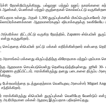
ளர்ச்சி தோன்றியிருக்கிறது. பல்லூஜா மற்றும் நஜாப் நகரங்களை 
் ஆண்கள், பெண்கள் மற்றும் குழந்தைகள் கொல்லப்பட்டு வருகின்றனர
ிப்பதாக உள்ளது. அதன் 1,300 துருப்புக்களில் மிகப்பெரும்பாலோர் 
 பல்லாயிரக்கணக்கான ஆதரவாளர்களும் ஷியாக்களுக்கு உலகிலேயே ம
அமெரிக்கா திட்டமிட்டு வருகிற நேரத்தில்,
Zapatero
ஸ்பெயின் துருப
 என்று கருதுகிறார்.
ு செய்ததை ஸ்பெயின் நாட்டு மக்கள் எதிர்க்கின்றனர் என்பதை தெரி
.
சாங்கம் மக்களது விருப்பத்திற்கு விரோதமாக மற்றும் புறம்பாக செயல்
்கு ஆதரவாக செயல்படுமென்று தெளிவுபடுத்தியுள்ளது. ஜூன் 30- கட
Zapatero
குறிப்பிட்டார். ஈராக்கிலிருந்து தனது படைகளை திரும்
க்கிறது.
து பேச்சுவார்த்தை நடத்துவதற்காக வெளியுறவு அமைச்சர்
Miguel Ang
ந்திக்கிறார்.
் ஈராக்கிலிருந்து ஸ்பெயின் துருப்புக்கள் வெளியேற வேண்டும் என
்கு அபரிமிதமான மக்கள் ஆதரவு இருப்பதாக பதிவுசெய்தது.