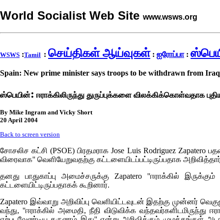
World Socialist Web Site
www.wsws.org
செய்திகள் ஆய்வுகள்
ஸ்பெய
:
:
:
ஐரோப்பா
:
WSWS
Tamil
Spain: New prime minister says troops to be withdrawn from Iraq
:
ஸ்பெயின்
ஈராக்கிலிருந்து துருப்புக்களை விலக்கிக்கொள்வதாக புதிய
By Mike Ingram and Vicky Short
20 April 2004
Back to screen version
சோசலிச கட்சி (
PSOE)
பிரதமராக
Jose Luis Rodriguez Zapatero
பதவி
விரைவாக'' வெளியேறுவதற்கு கட்டளையிடப்பட்டிருப்பதாக அறிவித்தார்
தனது பாதுகாப்பு அமைச்சருக்கு
Zapatero
''ஈராக்கில் இருக்கும
கட்டளையிட்டிருப்பதாகக் கூறினார்.
Zapatero இவ்வாறு அறிவிப்பு வெளியிட்டவுடன் இதற்கு முன்னர் வெகு
வந்து, ''ஈராக்கில் அமைதி, நீதி விடுவிக்க வந்தவர்களிடமிருந்து ஈ
ஏற்படவேண்டிய தருணம் இது'' என்று அறிவிக்கும் முழக்கங்கள் அடங