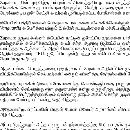
Zapatero -வின் முடிவிற்கு பாப்புலர் கட்சியைத்தவிர நாடாளுமன்றத்
விலக்கிக் கொள்வது பயங்கரவாதிகளுக்கு வெற்றி தருவதாகும் என்
பெறவேண்டிய ஒரே செய்தி அவர்கள் முறியடிக்கப்பட போகிறார்கள் என
ஸ்பெயின் பத்திரிகைகள் பொதுவாக படைகளை விலக்கிக்கொள்ளும
Vanguardia
அமெரிக்கா மற்றும் இஸ்ரேல் நடவடிக்கைகள் மத்திய கிழக்க
Zapatero முடிவு அஸ்னர் ஸ்பெயின் நாட்டின் ஐரோப்பிய உறவுகளை ப
தாக்குதலில் அமெரிக்காவிற்கு அவர் தந்த ஆதரவு (ஐரோப்பிய ஒன
வாய்ந்ததாக ஆக்கினார். அதன்விளைவாக, பெரும்பாலும் பொருத்தமற்ற அ
தெரிவித்துள்ளார். "EU- ஐரோப்பிய ஒன்றியத்துடன் ஸ்பெயினின் உ
தொடர்ந்து கூறியது.
அதன் பங்கை பொறுத்தவரை, புஷ் நிர்வாகம்
Zapatero
அறிவிப்பின் மு
விட்டுக்கொடுத்துச் செல்பவர்கள்'' என்றும் வர்ணித்த, தேர்தல்கள
தற்போது ஈராக்கில் நிலவரம் மோசமடைந்து கொண்டிருப்பதையும் ஐ.நா
விமர்சனம் செய்வதற்கு ஏற்ற தருணமல்ல என்று கருதுகிறது. அதற்க
சுதந்திரம் பெற்றுத்தருவதிலும் ஒவ்வொரு நாடும் அதன் சொந்த ம
எதிரான போர் புரியும்'' என்று தெரிவித்தார்.
அதேபோன்று, பிரிட்டனின் பிரதமர் டோனி பிளேயர் அரசாங்கம் ஸ்பெயி
அறிவித்தது.
அப்படியிருந்தாலும் அந்த முடிவு புஷ் நிர்வாகத்திற்கு பேரிடியாகு
கூறினார். ''இராணுவ நிலவரம் இதை ஏற்றுக்கொள்ளக் கூடிய அளவிற்கு இரு