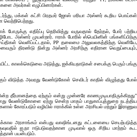
கங்களை அவர்கள் எழுப்பினார்கள்.
ர்ந்து, மக்கள் கட்சி பிரதமர் ஜோஸ் மரியா அஸ்னர் கூறிய பொய்கள்
 வெற்றிபெற்றது.
போருக்கு எதிர்ப்பு தெரிவித்து வருவதால் தேர்தல், போர் பற்றிய
போட அஸ்னர் முயன்றார். ஈராக் போரில் ஸ்பெயினின் பங்களிப்பிற்க
ெய்திகள் வெளிப்பட்டதால்,
PP
தலைமை அலுவலகத்திற்கு வெளியே,
ரும் திரண்டு நின்று அஸ்னர் அரசிற்கு எதிரான வெறுப்பையும்,
ிட்ட காலக்கெடுவை அடுத்து, ஐக்கியநாடுகள் சபைக்கு பெரும் பங்க
ம் விடுத்த அவரது வேண்டுகோள் செவிடர் காதில் விழுந்தது போல
்கின்ற தீர்மானத்தை ஏற்கும் என்று முன்னரே காணமுடியாதிருக்கிறது"
், எனது வேண்டுகோளை ஏற்று சென்ற மாதம் பாதுகாப்புத்துறை நடத்தி
ளால் கோரப்படும் வழியில் ஈராக்கில் உள்ள அரசியல் மற்றும் இராணுவ
இடைக்கால அரசாங்கம் என்பது வாஷிங்டனது கட்டளையை செயற்படுத்
தவுவதில் ஐ.நா ஈடுபடுவதற்கான முடிவால் ஒரு சிறிய மாற்றம் கூட
்தான் பயன்படும்.