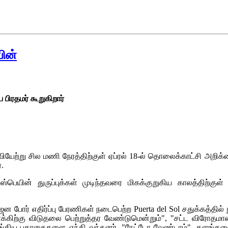
ின்
 பிரதமர் கூறுகிறார்
யேற்று சில மணி நேரத்திற்குள் ஏப்ரல் 18-ல் தொலைக்காட்சி அறிக்க
.
் ஸ்பெயின் துருப்புக்கள் முடிந்தவரை மிகக்குறுகிய காலத்திற்க
ஜன போர் எதிர்ப்பு பேரணிகள் நடைபெற்ற Puerta del Sol சதுக்கத்தி
ராக்கிற்கு விடுதலை பெற்றுத்தர வேண்டுமென்றும்", "சட்ட விரோதமான
்கிய பதாகைகளை ஏந்தி வந்தனர். "நேட்டோ வேண்டாம்", தளங்களை கால