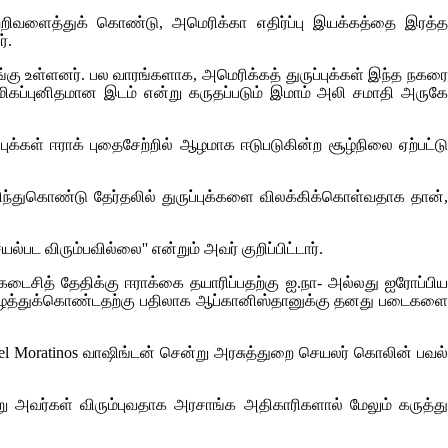
சுற்றிவளைத்துக் கொண்டு, அமெரிக்கா எதிர்ப்பு இயக்கத்தை இரத்த
்.
அங்கு உள்ளனர். பல வாரங்களாக, அமெரிக்கத் துருப்புக்கள் இந்த நகரை
ிகப்புனிதமான இடம் என்று கருதப்படும் இமாம் அலி சமாதி அருகே
்புக்கள் ஈராக் புதைசேற்றில் ஆழமாக ஈடுபடுகின்ற சூழ்நிலை ஏற்பட்ட
ந்துகொண்டு தேர்தலில் துருப்புக்களை விலக்கிக்கொள்வதாக தான்,
பட விரும்பவில்லை'' என்றும் அவர் குறிப்பிட்டார்.
ைசித் தேதிக்கு ஈராக்கை தயாரிப்பதற்கு ஐ.நா- அல்லது ஐரோப்பி
ப அழைத்துக்கொண்டதற்கு பதிலாக ஆப்கானிஸ்தானுக்கு தனது படைகள
el Moratinos
வாஷிங்டன் சென்று அரசுத்துறை செயலர் கொலின் பவல்
்று அவர்கள் விரும்புவதாக அரசாங்க அதிகாரிகளால் மேலும் கருத்து