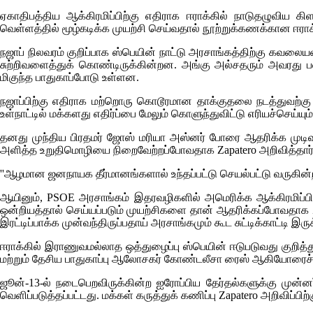
ஏகாதிபத்திய ஆக்கிரமிப்பிற்கு எதிராக ஈராக்கில் நாடுதழுவிய கி
வெள்ளத்தில் மூழ்கடிக்க முயற்சி செய்வதால் நூற்றுக்கணக்கான ஈராக
நஜாப் நிலவரம் குறிப்பாக ஸ்பெயின் நாட்டு அரசாங்கத்திற்கு கவலையள
சுற்றிவளைத்துக் கொண்டிருக்கின்றன. அங்கு அல்சதரும் அவரது
மிகுந்த பாதுகாப்போடு உள்ளன.
நஜாப்பிற்கு எதிராக மற்றொரு கொடூரமான தாக்குதலை நடத்துவற்கு 
உள்நாட்டில் மக்களது எதிர்ப்பை மேலும் கொளுந்துவிட்டு எரியச்செய்யும்
தனது முந்திய பிரதமர் ஜோஸ் மரியா அஸ்னர் போரை ஆதரிக்க முடிவ
அளித்த உறுதிமொழியை நிறைவேற்றப்போவதாக
Zapatero
அறிவித்தார்
''ஆழமான ஜனநாயக தீர்மானங்களால் உந்தப்பட்டு செயல்பட்டு வருகின்ற அர
ஆயினும்,
PSOE
அரசாங்கம் இதரவழிகளில் அமெரிக்க ஆக்கிரமிப்பிற
ஒன்றியத்தால் செய்யப்படும் முயற்சிகளை தான் ஆதரிக்கப்போவதாக
இரட்டிப்பாக்க முன்வந்திருப்பதாய் அரசாங்கமும் கூட சுட்டிக்காட்டி இரு
ஈராக்கில் இராணுவமல்லாத ஒத்துழைப்பு ஸ்பெயின் ஈடுபடுவது குறித்
மற்றும் தேசிய பாதுகாப்பு ஆலோசகர் கோண்டலீசா ரைஸ் ஆகியோரைச் ச
ஜூன்-13-ல் நடைபெறவிருக்கின்ற ஐரோப்பிய தேர்தல்களுக்கு முன்னர
வெளிப்படுத்தப்பட்டது. மக்கள் கருத்துக் கணிப்பு
Zapatero
அறிவிப்பிற