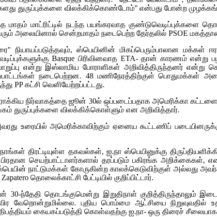
ு எங்களது துருப்புக்களை விலக்கிக்கொண்டோம்'' என்பது போன்ற முழக்
்த மாதம் மாட்ரிட்டில் நடந்த பயங்கரவாத குண்டுவெடிப்புக்களை தொட
 பெரும் அலையினால் சென்றமாதம் நடைபெற்ற தேர்தலில்
PSOE
மகத்தான
 நியாயப்படுத்தவும், ஸ்பெயினின் மிகப்பெரும்பாலான மக்கள் ஈராக் 
டிப்புக்களுக்கு
Basque
பிரிவினவாத
ETA
- தான் காரணம் என்று பழி
ாறுப்பு என்று இஸ்லாமிய போராளிகள் அறிவித்திருந்தனர் என்று ச
ட்டங்கள் நடைபெற்றன. 48 மணிநேரத்திற்குள் பொதுமக்கள் அனைவ
ுந்து
PP
கட்சி வெளியேற்றப்பட்டது.
ாக்கிய நிர்வாகத்தை ஜூன் 30ல் ஒப்படைப்பதாக அமெரிக்கா கட்டளைய
ம் துருப்புக்களை விலக்கிக்கொள்ளும் என அறிவித்தார்.
அவரது உரையில் அமெரிக்காவிற்கும் ஏனைய கூட்டணிப் படையினருக்கு
 நாங்கள் திரட்டியுள்ள தகவல்கள், ஐ.நா ஸ்பெயினுக்கு திருப்தியளிக
ுக்கும் பிரதான செயற்பாட்டாளர்களால் தரப்படும் பகிரங்க அறிக்கைகள
்பெயின் நாட்டுமக்கள் கோருகின்ற காலக்கெடுவிற்குள் அல்லது அவர்க
ு
Zapatero
தொலைக்காட்சி பேட்டியில் குறிப்பிட்டார்.
ன் 30-ந்தேதி தொடங்குமென்று இறுதிநாள் குறித்திருந்தாலும் 
தவிர வேறொன்றுமில்லை. புதிய பொம்மை ஆட்சியை நிறுவுவதில் உ
த்தியம் கையகப்படுத்தி கொள்வதற்கு ஐ.நா- ஒரு திரைச் சீலையாகத