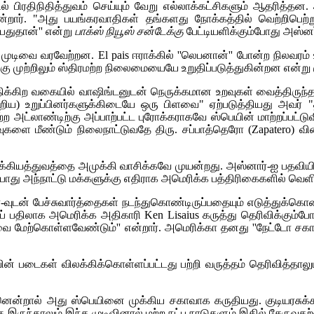
தில் பிரதிநிதித்துவம் செய்யும் வேறு எல்லாக்கட்சிகளும் ஆதரித்தன.
றார். "அது பயங்கரவாதிகள் தங்களது நோக்கத்தில் வெற்றிபெற்று
பதுதான்'' என்று
பாக்ஸ் நியூஸ் சன்டேக்கு
பேட்டியளிக்கும்போது அஸ்னர
் முடிவை வரவேற்றன.
El pais
ஈராக்கில் ''லெபனான்'' போன்ற நிலவரம்
ு முற்றிலும் ஸ்திரமற்ற நிலைமையையே உறுதிப்படுத்துகின்றன என்று க
ாதிக்கிற வகையில் வாஷிங்டனுடன் நெருக்கமான உறவுகள் வைத்திருந்த
்றிய) உறுப்பினர்களுக்கிடையே ஒரு பிளவை" ஏற்படுத்தியது அவர்
ட்லாண்டிற்கு அப்பாற்பட்ட புரோக்கராகவே ஸ்பெயின் மாற்றப்பட்டுவி
றவுகளை மீண்டும் நிலைநாட்டுவதே திரு. சப்பாத்தெரோ (Zapatero)
க்கியத்துவத்தை அமுக்கி வாசிக்கவே முயன்றது. அஸ்னார்-ஐ பதவியிலிர
ின் போது அந்நாட்டு மக்களுக்கு எதிராக அமெரிக்க பத்திரிகைகளில்
-வுடன் பேச்சுவார்த்தைகள் நடந்துகொண்டிருப்பதையும் எடுத்துக்கொ
ுப் பதிலாக அமெரிக்க அதிகாரி
Ken Lisaius
கருத்து தெரிவிக்கும்போ
ுடிவை மேற்கொள்ளவேண்டும்'' என்றார். அமெரிக்கா தனது ''நேட்டோ
ன் படைகள் விலக்கிக்கொள்ளப்பட்டது பற்றி வருத்தம் தெரிவித்தாலும
ம். ஏனென்றால் அது ஸ்பெயினை முக்கிய சகாவாக கருதியது. குடியரசுக்
ந்தாலும் இந்த முடிவினால் மற்ற நட்பு நாடுகளும் இதில் சேருவதற்கு நிர