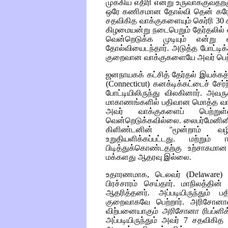
முக்கிய எதிரி என்று உருவாக்குவதற
ஒரே கணிசமான தோல்வி தென் கரோல
சதவிகித வாக்குகளையும் கெர்ரி 30 
கிழமையன்று நடைபெறும் தேர்தலில்
வென்றெடுக்க முடியும் என்று எ
தோல்வியைடந்தார். அடுத்த போட்
குறைவான வாக்குகளையே அவர் பெற்ற
ஜனநாயகக் கட்சித் தேர்தல் இயக்கத்
(
Connecticut)
கனக்டிக்கட்டைச் சேர
போட்டியிலிருந்து விலகினார். அவர
மாகாணங்களில் பதிவான மொத்த வாக
அவர் வாக்குகளைப் பெற்றுள
வென்றெடுக்கவில்லை. லைபர்மேனினின்
கிளிண்டனின் ''மூன்றாம் வ
உறுதியளிக்கப்பட்டது. மற்றும
பிடித்துக்கொண்டதற்கு உற்சாகமா
மக்களது ஆதரவு இல்லை.
உதாரணமாக, டெலவர் (
Delaware
பிரச்சாரம் செய்தார். மாநிலத்த
ஆதரித்தனர். அப்படியிருந்தும் 
குறைவாகவே பெற்றார். அரிசோன
விற்பனையாகும்
அரிசோனா ரிபப்ளிக
அப்படியிருந்தும் அவர் 7 சதவிகித