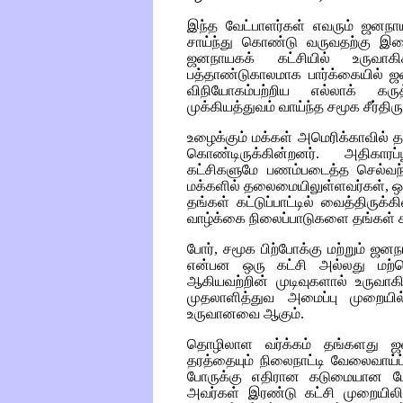
இந்த வேட்பாளர்கள் எவரும் ஜனநாய
சாய்ந்து கொண்டு வருவதற்கு
ஜனநாயகக் கட்சியில் உருவாகிக
பத்தாண்டுகாலமாக பார்க்கையில் ஜ
விநியோகம்பற்றிய எல்லாக் கரு
முக்கியத்துவம் வாய்ந்த சமூக சீர்த
உழைக்கும் மக்கள் அமெரிக்காவில் தற
கொண்டிருக்கின்றனர். அதிகாரப
கட்சிகளுமே பணம்படைத்த செல்வந்த
மக்களில் தலைமையிலுள்ளவர்கள், ஒ
தங்கள் கட்டுப்பாட்டில் வைத்திருக
வாழ்க்கை நிலைப்பாடுகளை தங்கள் க
போர், சமூக பிற்போக்கு மற்றும் ஜன
என்பன ஒரு கட்சி அல்லது மற்றெ
ஆகியவற்றின் முடிவுகளால் உருவாக
முதலாளித்துவ அமைப்பு முறையில்
உருவானவை ஆகும்.
தொழிலாள வர்க்கம் தங்களது ஜ
தரத்தையும் நிலைநாட்டி வேலைவாய்ப்
போருக்கு எதிரான கடுமையான போர
அவர்கள் இரண்டு கட்சி முறையிலி