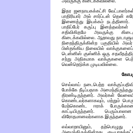
அவருக்கு கிடைக்கவில்லை.
இதர ஜனநாயகக்கட்சி வேட்பாளர்க
பாதிரியார் அல் சார்ப்டன் தென் 
இணைத்து இயக்கம் நடத்தினார். 
பாதிப்பேர் கருப்பு இனத்தவர்கள்
சதிவிகிதமே அவருக்கு கிடைத
கிடைக்கவில்லை. ஆறாவது நாடாளுமன
நிறைந்திருக்கின்ற பகுதியில் அவர்
பின்தங்கிய நிலையில் வாக்குகளைப்
டென்னிஸ் குஸ்னிக் ஒரு சதவீதத்த
சற்று அதிகமாக வாக்குகளை பெற்ற
வென்றெடுக்க முடியவில்லை.
கோப
செவ்வாய் நடைபெற்ற வாக்குப்பதிவ
போக்கே நீடிப்பதாக அமைந்திருந்தத
திரண்டிருந்தனர். அவர்கள் வேலைய
கொண்டவர்களாகவும், மற்றும் பொர
மேற்கொண்ட ஈராக் போருக்கான
காட்டியிருந்தனர். பெரும்பால
விரோதமானவர்களாக இருந்தனர்.
எவ்வாறாயினும், தற்பொழுத
அமைந்திருக்கின்றது. குடியரசுக்