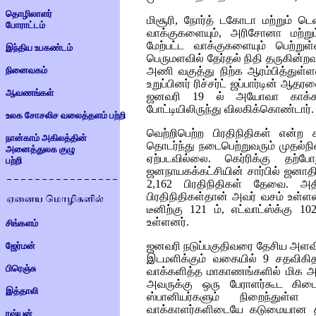
தொழிலாளர்
மிசூரி, நோர்த் டகோடா மற்றும்
போராட்டம்
வாக்குகளையும், அரிசோனா மற்றும
மேற்பட்ட வாக்குகளையும் பெற்றுள்
இந்திய உபகண்டம்
பெருமளவில் தேர்தல் நிதி தருகின்றவர
நினைவகம்
அணி வகுத்து நிற்க ஆரம்பித்துள்ள
உறுப்பினர் ரிச்சர்ட் ஜப்பார்டின் ஆதர
ஆவணங்கள்
ஜனவரி 19 ல் அயோவா காக்கஸ் 
போட்டியிலிருந்து விலகிக்கொண்டார்.
உலக சோசலிச வலைத்தளம் பற்றி
வெற்றிபெற்ற பிரதிநிதிகள் என்ற 
நான்காம் அகிலத்தின்
தொடர்ந்து நடைபெற்றுவரும் முதல்நி
அனைத்துலக குழு
ஏற்படவில்லை. கெர்ரிக்கு தற்ப
பற்றி
ஜனநாயகக்கட்சியின் சார்பில் ஜனாதி
2,162 பிரதிநிதிகள் தேவை. அத
பிரதிநிதிகள்தான் அவர் வசம் உள்ள
டீனிற்கு 121 ம், எட்வாட்ஸ்க்கு 102
உள்ளனர்.
சிங்களம்
ஜனவரி நடுப்பகுதிவரை தேசிய அளவில
ஜேர்மன்
இடமளிக்கும் வகையில் 9 சதவிகித
பிரெஞ்சு
வாக்களித்த மாகாணங்களில் மிக அ
அவருக்கு ஒரு பேராளர்கூட கிடைக்
இத்தாலி
ஸ்பானியர்களும் நிறைந்துள
வாக்காளர்களிடையே கடுமையான திடீ
ரஷ்யன்