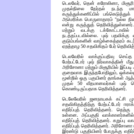
டெலவேர், தென் கரோலினா, மிசூ
முதல்நிலை தேர்தல் நடந்த மாக
கருத்துக்கணிப்பில் பங்கெடுத்துக
அமெரிக்க பொருளாதாரம் ''நல்ல நி
என்று கருத்துத் தெரிவித்துள்ளனர
மற்றும் வடக்கு டக்கோட்டாவில்
நடத்தப்படவில்லை. புஷ் பதவிக்க
குடும்பங்களின் வாழ்க்கைத்தரம் க
ஏறத்தாழ 50 சதவிகிதம் பேர் தெரிவித
டெலவேரில் வாக்குப்பதிவு செய்த
மேற்பட்டோர் புஷ் நிர்வாகத்தின் மீ
அரிசோனா மற்றும் மிசூரியில் இப்ப
குறைவாக இருந்தபோதிலும், ஒக்கல
மூன்றில் ஒரு பகுயினர் தாங்கள் ஆத்த
முதல் 50 வீதமானவர்கள் புஷ் வ
கொண்டிருப்பதாக தெரிவித்தனர்.
டெலேவேரில் ஜனநாயகக் கட்சி முத
சதவிகிதத்திற்கு மேற்பட்டோர் ஈராக
எதிர்ப்புத் தெரிவித்தனர். தெற
உள்ளன. அப்பகுதி வாக்காளர்களில
எதிர்ப்புத் தெரிவித்தனர். கறுப்பு 
எதிர்ப்புத் தெரிவித்தனர். அரிசோனா 
இரண்டு பகுதியினர் போருக்கு எதிர்