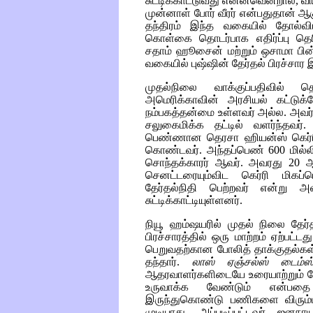
சுட்டிக்காட்டுவது என்னவென்றால்,
முன்னாள் போர் வீரர் என்பதுதான் ஆக
தந்திரம் இந்த வகையில் தோல்வியட
கொள்கை தொடர்பாக எதிர்ப்பு தெர
சதாம் ஹூசைன் மற்றும் ஒசாமா பின்
வகையில் புஷ்ஷின் தேர்தல் பிரச்சார 
முதல்நிலை வாக்குப்பதிவில் த
அமெரிக்காவின் அரசியல் கட்டுக்க
நம்பகத்தன்மை உள்ளவர் அல்ல. அவர் 
சலுகைமிக்க தட்டில் வளர்ந்தவர்
பெண்ணான தெரசா ஹியன்ஸ் கெர்
கொண்டவர். அந்தப்பெண் 600 மில்லி
சொந்தக்காரர் ஆவர். அவரது 20 
செனட்டரையும்விட கெர்ரி மிகப
தேர்தல்நிதி பெற்றவர் என்று அ
சுட்டிக்காட்டியுள்ளனர்.
நியூ ஹம்ஷயரில் முதல் நிலை தேர்
பிரச்சாரத்தில் ஒரு மாற்றம் ஏற்பட்
பெறுவதற்கான போலித் தாக்குதல்கள் '
தந்தார்.
லாஸ் ஏஞ்சல்ஸ்
டைம்ஸ
ஆதரவாளர்களிடையே உரையாற்றும் பே
உருவாக்க வேண்டும் என்பதை 
இருந்துகொண்டு பணிகளை விரும்
முடியாது. அப்படிப்பட்டவர் ஜனநா