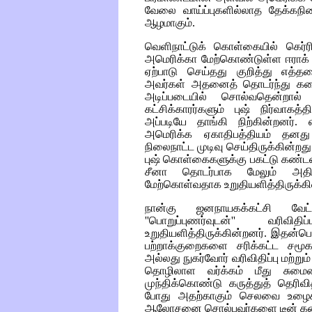
வேலை வாய்ப்புகளில்லாத தேக்கநிலை
ஆழமாகும்.
வெளிநாட்டுக் கொள்கையில் கெர்ரி,
அமெரிக்கா மேற்கொண்டுள்ள ஈராக் ஆக்
ஏற்பாடு செய்தது குறித்து எத்
அவர்கள் அதனைத் தொடர்ந்து கடைப
அடிப்படையில் சொல்வதென்றால் 
கட்சிக்காரர்களும் புஷ் நிர்வாக
அப்படியே தாங்கி நிற்கின்றனர். எ
அமெரிக்க ஏகாதிபத்தியம் தனத
நிலைநாட்ட முடிவு செய்திருக்கின்றது
புஷ் கொள்கைகளுக்கு பகட்டு கண்டனம
சீனா தொடர்பாக மேலும் அதி
மேற்கொள்வதாக உறுதியளித்திருக்கி
நான்கு ஜனநாயகக்கட்சி வேட்ப
''பொறுப்புணர்வுடன்'' வரி
உறுதியளித்திருக்கின்றனர். இதன்பெ
பற்றாக்குறைகளை சரிக்கட்ட சமூ
அல்லது நுகர்வோர் வரிவிதிப்பு மற்றும
தொழிலாள வர்க்கம் மீது சுமைய
முந்திக்கொண்டு கருத்துத் தெரிவ
போது அதற்காகும் செலவை உழைக்
ஆலோசனை சொல்பவர்களை டீன் கண்ட