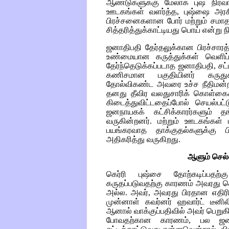
ஆண்டுகளுக்கு மேலாக புஷ் நிர்வா
ஊடகங்கள் வளர்த்த, புஷ்ஷை அரசிய
பிரச்சனைகளான போர் மற்றும் சமாத
சித்தரித்துக்காட்டியது பொய் என்று நி
ஜனாதிபதி தேர்தலுக்கான பிரச்சார
உண்மையான கருத்துக்கள் வெளிப்ப
தேர்ந்தெடுக்கப்படாத ஜனாதிபதி, ச
கணிசமான பகுதியினர் கருதுகின
தோல்விகண்ட அவரை உச்ச நீதிமன்றம் 
தனது தீவிர வலதுசாரிக் கொள்கை
கிடைத்துவிட்டதைப்போல் செயல்பட
ஜனநாயகக் கட்சிக்காரர்களும் தங
வருகின்றனர். மற்றும் ஊடகங்கள் ப
பயங்கரவாத தாக்குதல்களுக்கு ப
அதிகரித்து வருகிறது.
ஆளும் செல்வ
கெர்ரி புஷ்சை தோற்கடிப்பதற்க
கருதப்படுவதற்கு காரணம் அவரது க
அல்ல. அவர், அவரது பிரதான எதிரிக
முன்னாள் கவர்னர் ஹவார்ட் டீனில
ஆனால் வாக்குப்பதிவில் அவர் பெறு
போவதற்கான காரணம், பல ஜனந