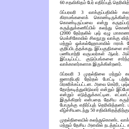
60 சதவிகிதம் பேர் எதிர்ப்புத் தெரிவி
பிப்பரவரி 3 வாக்குப்பதிவில் 
கிராமங்களைக் கொண்டிருக்கி
கொண்டிருப்பவை என்று கருதப்படு
கருத்துக்கணிப்பில் கலந்து கொண
(2000 தேர்தலில் புஷ் ஏழு மாகாணங
மெக்சிகோவில் சிலநூறு வாக்கு வித
மற்றும் ஒக்கல்ஹோமாவில் ஈராக் போ
குறிப்பிடத்தக்கது. இப்பகுதிகளை சார
பணியாற்றி வருபவர்கள் ஆவர். அ
இப்படிப்பட்ட குடும்பங்களை சார்
வாக்காளர்களாக இருக்கின்றனர்.
பிப்ரவரி 3 முதல்நிலை மற்றும் 
ஜனாதிபதி தேர்தல் போட்டி பற்ற
பிரசுரிக்கப்பட்டன. அவை கெர்ரி, பு
தோற்கடித்துவிடுவார் என்றும் இப்பே
என்றும் எடுத்துக்காட்டின. எட்வ
இருக்கிறார் என்பதை தேசிய கருத்த
போருக்கு எதிர்ப்புத் தெரிவித்தன
வீழ்ச்சியடைந்து 50 சதிவிகிதத்திற்கு
முதல்நிலையில் கலந்துகொண்ட வாக்காள
மற்றும் தேசிய அளவில் நடத்தப்பட்ட