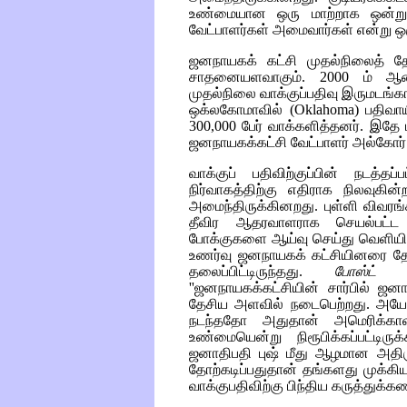
உண்மையான ஒரு மாற்றாக ஒன்று 
வேட்பாளர்கள் அமைவார்கள் என்று ஒரு
ஜனநாயகக் கட்சி முதல்நிலைத் தே
சாதனையளவாகும். 2000 ம் ஆண்ட
முதல்நிலை வாக்குப்பதிவு இருமடங்கா
ஒக்லகோமாவில் (
Oklahoma)
பதிவாய
300,000 பேர் வாக்களித்தனர். இதே 
ஜனநாயகக்கட்சி வேட்பாளர் அல்கோர் 
வாக்குப் பதிவிற்குப்பின் நடத்தப்
நிர்வாகத்திற்கு எதிராக நிலவுகி
அமைந்திருக்கினறது. புள்ளி விவரங்
தீவிர ஆதரவாளராக செயல்பட்
போக்குகளை ஆய்வு செய்து வெளியிட்ட
உணர்வு ஜனநாயகக் கட்சியினரை தேர்த
தலைப்பிட்டிருந்தது.
போஸ்ட்
கீழ
''ஜனநாயகக்கட்சியின் சார்பில் ஜனாத
தேசிய அளவில் நடைபெற்றது. அயோவ
நடந்ததோ அதுதான் அமெரிக்கா
உண்மையென்று நிரூபிக்கப்பட்டிரு
ஜனாதிபதி புஷ் மீது ஆழமான அதிரு
தோற்கடிப்பதுதான் தங்களது முக்
வாக்குபதிவிற்கு பிந்திய கருத்துக்கண