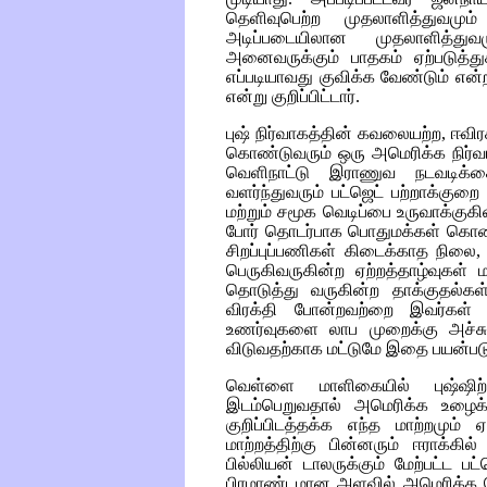
தெளிவுபெற்ற முதலாளித்துவமு
அடிப்படையிலான முதலாளித்துவம
அனைவருக்கும் பாதகம் ஏற்படுத்து
எப்படியாவது குவிக்க வேண்டும் என்ற 
என்று குறிப்பிட்டார்.
புஷ் நிர்வாகத்தின் கவலையற்ற, ஈ
கொண்டுவரும் ஒரு அமெரிக்க நிர்வாக
வெளிநாட்டு இராணுவ நடவடிக்கைக
வளர்ந்துவரும் பட்ஜெட் பற்றாக்க
மற்றும் சமூக வெடிப்பை உருவாக்குகி
போர் தொடர்பாக பொதுமக்கள் கொ
சிறப்புப்பணிகள் கிடைக்காத நிலை
பெருகிவருகின்ற ஏற்றத்தாழ்வுகள் 
தொடுத்து வருகின்ற தாக்குதல்கள
விரக்தி போன்றவற்றை இவர்கள் ப
உணர்வுகளை லாப முறைக்கு அச்சு
விடுவதற்காக மட்டுமே இதை பயன்படுத
வெள்ளை மாளிகையில் புஷ்ஷிற்
இடம்பெறுவதால் அமெரிக்க உழைக்க
குறிப்பிடத்தக்க எந்த மாற்றமும்
மாற்றத்திற்கு பின்னரும் ஈராக்கில்
பில்லியன் டாலருக்கும் மேற்பட்ட பட்
பிரமாண்டமான அளவில் அமெரிக்க வெ