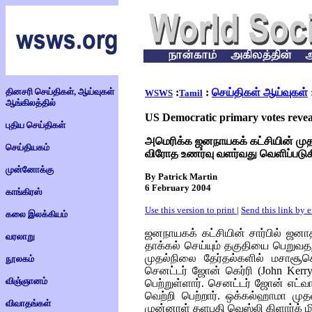
தினசரி செய்திகள், ஆய்வுகள்
:
:
செய்திகள் ஆய்வுகள்
WSWS
Tamil
ஆங்கிலத்தில்
US Democratic primary votes reveal
புதிய செய்திகள்
அமெரிக்க ஜனநாயகக் கட்சியின் முதல
செய்தியகம்
விரோத உணர்வு வளர்வது வெளிப்படுக
முன்னோக்கு
By Patrick Martin
6 February 2004
காங்கிரஸ்
Use this version to print
|
Send this link by 
கலை இலக்கியம்
ஜனநாயகக் கட்சியின் சார்பில் ஜனாத
வரலாறு
தாக்கல் செய்யும் தகுதியை பெறுவதற
முதல்நிலை தேர்தல்களில் மசாசூசெ
நூலகம்
செனட்டர் ஜோன் கெர்ரி (
John Kerr
விஞ்ஞானம்
பெற்றுள்ளார். செனட்டர் ஜோன் எட்
வெற்றி பெற்றார். ஒக்கல்ஹாமா முத
விவாதங்கள்
முன்னாள் தளபதி வெஸ்லி கிளார்க் ம