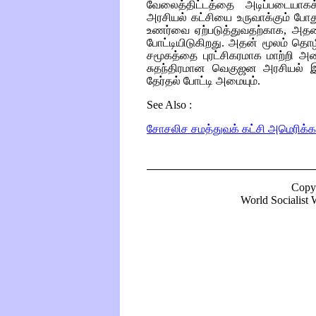
வேலைத்திட்டத்தை அடிப்படையாக
அரசியல் கட்சியை உருவாக்கும் போ
உணர்வை ஏற்படுத்துவதற்காக, அதன
போட்டியிடுகிறது. அதன் மூலம் தெ
சமூகத்தை புரட்சிகரமாக மாற்றி அ
சுதந்திரமான வெகுஜன அரசியல் இ
தேர்தல் போட்டி அமையும்.
See Also :
சோசலிச சமத்துவக் கட்சி அமெரிக்க
Copy
World Socialist W