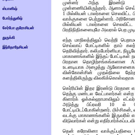
முன்னர் அந்த இரண்டு மாகா
முன்னணியிலிருந்தார். ஆனால் செவ
ஸ்பானிஷ்
1 மில்லியன் டாலர்களை செலவிட்ட 
போர்த்துகீஷ்
வாக்குகளை பெற்றுள்ளார். அரிசோன
மில்லியன் டாலர்களை செலவிட்ட
சேர்போ குரோசியன்
பிரதிநிதிகளையுமே
அவரால் பெற முடி
துருக்கி
எந்த மாநிலத்திலும் வெற்றி பெறாமல
செவ்வாய் போட்டிகளில் தாம் கலந
இந்தோநேசியன்
தெரிவித்தார். கலிஃபோர்னியா, நியூய
மாகாணங்களில் இந்தப் போட்டிகள் 
பிரதான தொழிற்சங்கங்களான
A
உடனடியாக அழைத்து ஆலோசனைகள் கூ
வின்கோன்சின் முதல்நிலை தேர்
களத்திலிருந்து விலகிக்கொள்வதாக 
கெர்ரியின் இதர இரண்டு பிரதான எதி
தெற்கு மண்டல வேட்பாளர்கள் என்ற
கிளார்க் ஓக்கல்ஹாமாவிலும் எட்வ
அடுத்து பிப்ரவரி 10 ல் வேர
போட்டியிடப்போகின்றனர். மிச்சிகன்
வடக்கு மாகாணங்களில் இருவரில் எ
விடுவார்கள் என்று எதிர்பார்க்கப்படவ
தென் கரோலினா வாக்குப்பதிவை த