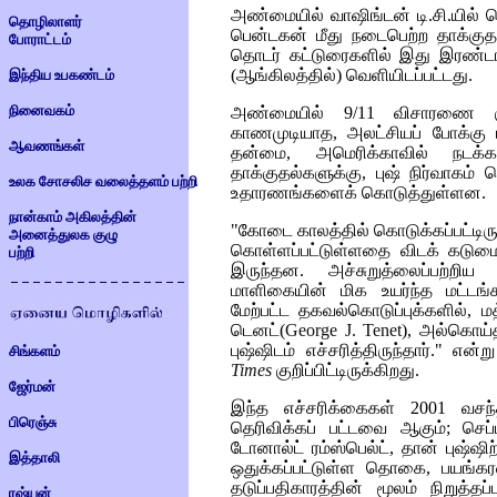
அண்மையில் வாஷிங்டன் டி.சி.யில் செ
தொழிலாளர்
பென்டகன் மீது நடைபெற்ற தாக்கு
போராட்டம்
தொடர் கட்டுரைகளில் இது இரண்டாம
(ஆங்கிலத்தில்) வெளியிடப்பட்டது.
இந்திய உபகண்டம்
நினைவகம்
அண்மையில் 9/11 விசாரணை கு
காணமுடியாத, அலட்சியப் போக்கு ம
ஆவணங்கள்
தன்மை, அமெரிக்காவில் நடக்க
தாக்குதல்களுக்கு, புஷ் நிர்வாகம
உலக சோசலிச வலைத்தளம் பற்றி
உதாரணங்களைக் கொடுத்துள்ளன.
நான்காம் அகிலத்தின்
"கோடை காலத்தில் கொடுக்கப்பட்டிரு
அனைத்துலக குழு
கொள்ளப்பட்டுள்ளதை விடக் கடுமைய
பற்றி
இருந்தன. அச்சுறுத்லைப்பற்றி
மாளிகையின் மிக உயர்ந்த மட்டங்களு
மேற்பட்ட தகவல்கொடுப்புக்களில்,
டெனட்(
George J. Tenet
), அல்கொய்
புஷ்ஷிடம் எச்சரித்திருந்தார்." என
சிங்களம்
Times
குறிப்பிட்டிருக்கிறது.
ஜேர்மன்
இந்த எச்சரிக்கைகள் 2001 வசந்த
பிரெஞ்சு
தெரிவிக்கப் பட்டவை ஆகும்; செப்
டோனால்ட் ரம்ஸ்பெல்ட், தான் புஷ்ஷ
இத்தாலி
ஒதுக்கப்பட்டுள்ள தொகை, பயங்கர
தடுப்பதிகாரத்தின் மூலம் நிறுத்
ரஷ்யன்