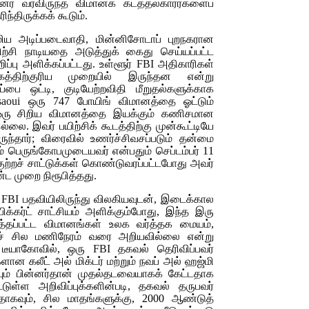
பின்னர் வரவிருந்த விமானக் கடத்தல்காரர்களைப்
்திருக்கக் கூடும்.
ய அடிப்படைவாதி, மின்னிசோடாப் புறநகரான
யிற்சி நாடியதை அடுத்துக் கைது செய்யப்பட்ட
ப்பு அளிக்கப்பட்டது. உள்ளூர்
FBI
அதிகாரிகள்
்திற்குரிய முறையில் இருந்தன என்று
ப்பை ஒட்டி, குடியேற்றவிதி மீறுதல்களுக்காக
aoui
ஒரு 747 போயிங் விமானத்தை ஓட்டும்
் ஒரு சிறிய விமானத்தை இயக்கும் கணிசமான
ை. இவர் பயிற்சிக் கூடத்திற்கு முன்கூட்டியே
ுந்தார்; விரைவில் உணர்ச்சிவசப்படும் தன்மை
 பெருங்கோபமுடையவர் என்பதும் செப்டம்பர் 11
குற்றச் சாட்டுக்கள் கொண்டுவரப்பட்டபோது அவர்
்ட முறை நிரூபித்தது.
)
FBI
பதவியிலிருந்து விலகியவுடன், இடைக்கால
க்கர்ட் சாட்சியம் அளிக்கும்போது, இந்த இரு
 கடத்தப்பட்ட விமானங்கள் உலக வர்த்தக மையம்,
ுச் சில மணிநேரம் வரை அறியவில்லை என்று
ன் டீயாகோவில், ஒரு
FBI
தகவல் தெரிவிப்பவர்
ான கலீட் அல் மிக்டர் மற்றும் நவப் அல் ஹஜ்மி
றியும் பின்னர்தான் முதல்தடவையாகக் கேட்டதாக
்டுள்ள அறிவிப்புக்களின்படி, தகவல் தருபவர்
தாகவும், சில மாதங்களுக்கு, 2000 ஆண்டுத்