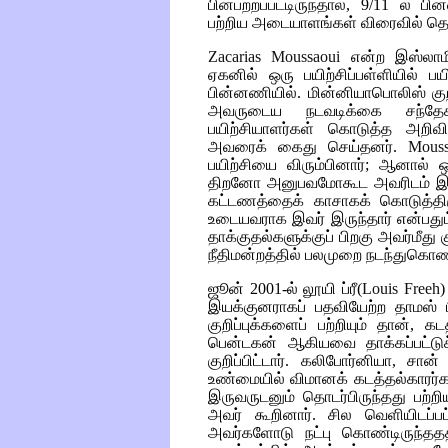
பின்பற்றப்பட்டிருந்தால், 9/11 ல் 
பற்றிய அடையாளங்கள் விரைவில் தெரிந
Zacarias Moussaoui
என்ற இஸ்லாமி
ஏகனில் ஒரு பயிற்சிப்பள்ளியில் ப
பின்னணியில். மின்னியாபொலிஸ் குறி
அவருடைய நடவடிக்கை சந்தேகத
பயிற்சியாளர்கள் கொடுத்த அறிவி
அவரைக் கைது செய்தனர்.
Mouss
பயிற்சியை விரும்பினார்; ஆனால
திறனோ அனுபவமோகூட அவரிடம் இல்ல
கட்டணத்தைக் காசாகக் கொடுத்திர
உடையவராக இவர் இருந்தார் என்பதும்
தாக்குதல்களுக்குப் பிறகு அவர்மீது 
நீதிமன்றத்தில் பலமுறை நடந்துகொண
ஜூன் 2001-ல் லூயி ப்ரீ(
Louis Freeh
இயக்குனராகப் பதவியேற்ற தாமஸ் பி
குறிப்புக்களைப் பற்றியும் தான்,
பென்டகன் ஆகியவை தாக்கப்பட்ட
குறிப்பிட்டார். கலிபோர்னியா, சா
உண்மையில் விமானக் கடத்தல்காரர்கள
இருவருடனும் தொடர்பிருந்தது பற்
அவர் கூறினார். சில வெளியிடப்பட
அவர்களோடு நட்பு கொண்டிருந்தத