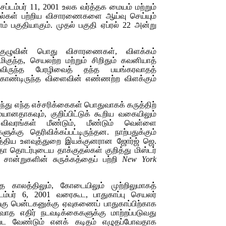
ப்டம்பர் 11, 2001 உலக வர்த்தக மையம் மற்றும்
தல்கள் பற்றிய விசாரணைகளை ஆய்வு செய்யும்
் பகுதியாகும். முதல் பகுதி ஏப்ரல் 22 அன்று
ழுவின் பொது விசாரணைகள், விளக்கம்
ிகுந்த, செயலற்ற மற்றும் சிறிதும் கவனியாத்
விருந்த பேரழிவைத் தந்த பயங்கரவாதத்
் கொண்டிருந்த விளைவின் எண்ணற்ற விளக்கும்
ந்து எந்த எச்சரிக்கைகள் பொதுவாகக் கருத்திற்
ானதாகவும், குறிப்பிட்டுக் கூறிய வகையிலும்
ய விவரங்கள் மீண்டும், மீண்டும் வெள்ளை
க்கு தெரிவிக்கப்பட்டிருந்தன. நாற்பதுக்கும்
 மத்திய உளவுத்துறை இயக்குனரான ஜோர்ஜ் ஜெ.
தா தொடர்புடைய தாக்குதல்கள் குறித்து மிஸ்டர்
்று சான்றுகளின் சுருக்கத்தைப் பற்றி
New York
 காலத்திலும், கோடையிலும் முற்றிலுமாகத்
டம்பர் 6, 2001 வரைகூட, பாதுகாப்பு செயலர்
ிற்கு பென்டகனுக்கு ஏவுகணைப் பாதுகாப்பிற்காக
வாத எதிர் நடவடிக்கைகளுக்கு மாற்றப்படுவது
தப்பட வேண்டும் எனக் கடிதம் எழுதப்போவதாக