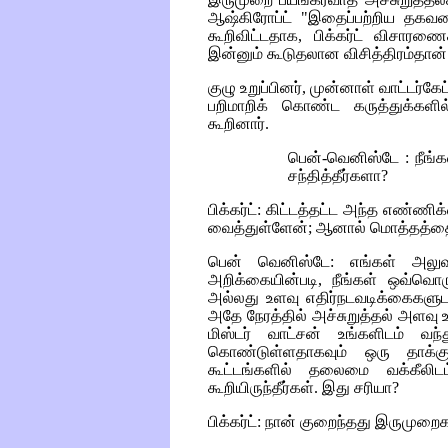
ஆஷ்கிரோப்ட் "இதைப்பற்றிய தக
கூறிவிட்டதாக, பிக்கர்ட் விசாரணைக
இன்னும் கூடுதலான விசித்திரம்தான்
குழு உறுப்பினர், முன்னாள் வாட்டர்கே
பறிமாறிக் கொண்ட கருத்துக்களில்,
கூறினார்.
பென்-வெனிஸ்டே : நீங்
சந்தித்தீர்களா?
பிக்கர்ட்: கிட்டத்தட்ட அந்த எண்ண
வைத்துள்ளேன்; ஆனால் மொத்தத்த
பென் வெனிஸ்டே: எங்கள் அலுவல
அறிக்கையின்படி, நீங்கள் ஒவ்வொ
அல்லது உளவு எதிர்நடவடிக்கைகளுடன் 
அதே நேரத்தில் அச்சுறுத்தல் அளவு உய
மிஸ்டர் வாட்சன் உங்களிடம் வந
கொண்டுள்ளதாகவும் ஒரு தாக்கு
கூட்டங்களில் தலைமை வக்கீலிடம்
கூறியிருந்தீர்கள். இது சரியா?
பிக்கர்ட்: நான் குறைந்தது இருமுறைக