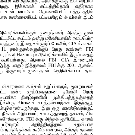
ாவில் வசித்தபோது, அவர்களுக்கு வீடு ஏற்பாடு
ிறது. இக்காலக் கட்டத்தில்தான் எதிர்கால
் சான் டீயாகோ தொலைபேசிப் புத்தகத்தில்
த கண்காணிப்புப் பட்டியலிலும் அவர்கள் இடம்
அமெரிக்காவிற்குள் நுழைந்தனர், அதற்கு முன்
ிட்டமிட்ட கூட்டம் ஒன்று மலேசியாவில் நடைபெற்ற
ருந்தனர்; இதை உள்ளூர்ப் போலீஸ்,
CIA
க்காகக்
் 11 தாக்குதல்களுக்குப் பிறகு தாங்கள்
FBI
r
-ரும்,
al Hazmi-
யும் அமெரிக்காவில் இருப்பதைத்
 கூறியுள்ளது. ஆனால்
FBI, CIA
இரண்டின்
 இந்த மாதம் இத்தகவல்
FBI-
க்கு 2001 ஆகஸ்ட்
ு இருவாரம் முன்புதான், தெரிவிக்கப்பட்டதாக
, விசாரணை கமிசன் உறுப்பினரும், ஜனநாயகக்
சட்ட மன்ற உறுப்பினருமான டிமோதி ரெமர்
ீயாகோ நிகழ்வுகளின் முக்கியத்துவத்தைத்
 இவ்விரு விமானக் கடத்தல்காரர்கள் இருந்தது,
புகொண்டிருந்தது, இது ஒரு சுரண்டுவதற்குப்
 நீங்கள் அறியலாம்; உளவுத்துறைத் தகவல், சில
விர்க்கலாம்.
FBI
க்கு அந்தக் குறிப்பிட்ட காலக்
ர்களும் தெரிந்திருந்தால் உதவியாக
ம் நடந்திருக்கக் கூடும் என்றால், அந்தத் தகவல்