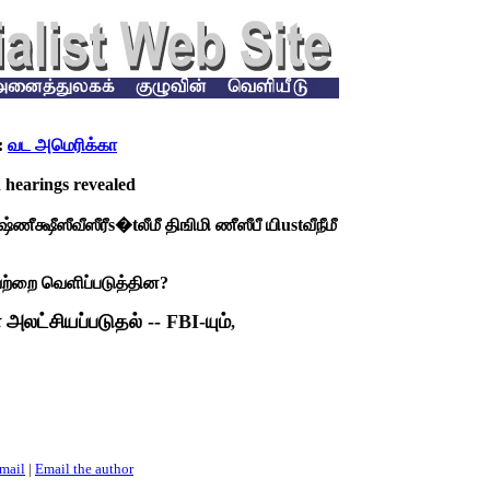
:
வட அமெரிக்கா
 hearings revealed
மீ ஷ்ணீக்ஷீஸீவீஸீரீs�tலீமீ திஙிமி ணீஸீபீ யிustவீநீமீ
வற்றை வெளிப்படுத்தின?
 அலட்சியப்படுதல் --
FBI-
யும்
,
email
|
Email the author