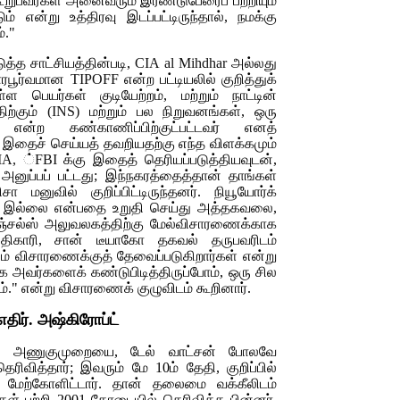
ூறுபவர்கள் அனைவரும் இரண்டுபேரைப் பற்றியும்
ும் என்று உத்திரவு இடப்பட்டிருந்தால், நமக்கு
்."
த்த சாட்சியத்தின்படி,
CIA al Mihdhar
அல்லது
ாரபூர்வமான
TIPOFF
என்ற பட்டியலில் குறித்துக்
்ள பெயர்கள் குடியேற்றம், மற்றும் நாட்டின்
ிற்கும்
(INS)
மற்றும் பல நிறுவனங்கள், ஒரு
ி என்ற கண்காணிப்பிற்குட்பட்டவர் எனத்
ம். இதைச் செய்யத் தவறியதற்கு எந்த விளக்கமும்
IA,
்
FBI
க்கு இதைத் தெரியப்படுத்தியவுடன்,
ு அனுப்பப் பட்டது; இந்நகரத்தைத்தான் தாங்கள்
னுவில் குறிப்பிட்டிருந்தனர். நியூயோர்க்
ே இல்லை என்பதை உறுதி செய்து அத்தகவலை,
 ஏஞ்சல்ஸ் அலுவலகத்திற்கு மேல்விசாரணைக்காக
திகாரி, சான் டீயாகோ தகவல் தருபவரிடம்
ும் விசாரணைக்குத் தேவைப்படுகிறார்கள் என்று
யாக அவர்களைக் கண்டுபிடித்திருப்போம், ஒரு சில
ம்." என்று விசாரணைக் குழுவிடம் கூறினார்.
 எதிர். அஷ்கிரோப்ட்
்றிய அணுகுமுறையை, டேல் வாட்சன் போலவே
ிவித்தார்; இவரும் மே 10ம் தேதி, குறிப்பில்
தை மேற்கோளிட்டார். தான் தலைமை வக்கீலிடம்
ள் பற்றி 2001 கோடையில் தெரிவித்த பின்னர்,