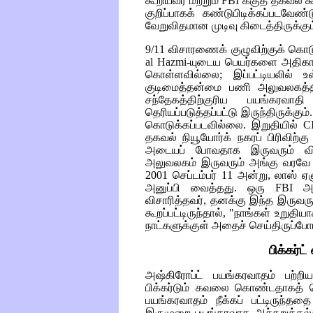
கூறியவர் மற்றும்
FBI
க்குத் தகவல் க
குறிப்பாகக் கண்டுபிடிக்கப்படவேண்ட
வேறுவிதமான முடிவு கிடைத்திருக்கும
9/11 விசாரணைக் குழுவிற்குக் கொடு
al
Hazmi
-யுடைய பெயர்களை அதிக
கொள்ளவில்லை; இப்பட்டியலில் உள
குடிமைத்தன்மை பணி அலுவலகத்த
சந்தேகத்திற்குரிய பயங்கரவாத
தெரியப்படுத்தப்பட்டு இருந்திருக்கு
கொடுக்கப்படவில்லை. இறுதியில்
C
தகவல் நியூயோர்க் நகரப் பிரிவிற்க
அடையப் போவதாக இருவரும் விசா ம
அலுவலகம் இருவரும் அங்கு வரவ
2001 செப்டம்பர் 11 அன்று, லாஸ்
அனுப்பி வைத்தது. ஒரு
FBI
அ
விசாரித்தவர், தனக்கு இந்த இருவர
கூறப்பட்டிருந்தால், "நாங்கள் உறுதி
நாட்களுக்குள் அதைச் செய்திருப்போ
பிக்கர்ட்
அஷ்கிரோப்ட் பயங்கரவாதம் பற
பிக்கர்டும் கவலை கொண்டதாகத் தெர
பயங்கரவாதம் நீக்கப் பட்டிருந்த
இருமுறை பயங்கரவாத அச்சுறுத்தல்க