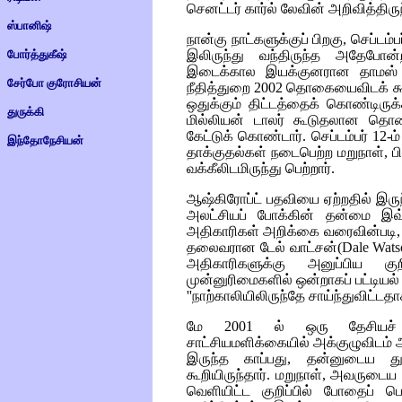
செனட்டர் கார்ல் லேவின் அறிவித்திருந
ஸ்பானிஷ்
நான்கு நாட்களுக்குப் பிறகு, செப்ட
போர்த்துகீஷ்
இலிருந்து வந்திருந்த அதேபோன
இடைக்கால இயக்குனரான தாமஸ் பிக்
சேர்போ குரோசியன்
நீதித்துறை 2002 தொகையைவிடக் க
ஒதுக்கும் திட்டத்தைக் கொண்டிருக்
துருக்கி
மில்லியன் டாலர் கூடுதலான தொகை
கேட்டுக் கொண்டார். செப்டம்பர் 12
இந்தோநேசியன்
தாக்குதல்கள் நடைபெற்ற மறுநாள்,
வக்கீலிடமிருந்து பெற்றார்.
ஆஷ்கிரோப்ட் பதவியை ஏற்றதில் இருந
அலட்சியப் போக்கின் தன்மை இவ
அதிகாரிகள் அறிக்கை வரைவின்படி
தலைவரான டேல் வாட்சன்(
Dale Wats
அதிகாரிகளுக்கு அனுப்பிய கு
முன்னுரிமைகளில் ஒன்றாகப் பட்டியல
''நாற்காலியிலிருந்தே சாய்ந்துவிட்டதா
மே 2001 ல் ஒரு தேசியச் ச
சாட்சியமளிக்கையில் அக்குழுவிடம்
இருந்த காப்பது, தன்னுடைய து
கூறியிருந்தார். மறுநாள், அவருடைய 
வெளியிட்ட குறிப்பில் போதைப் 