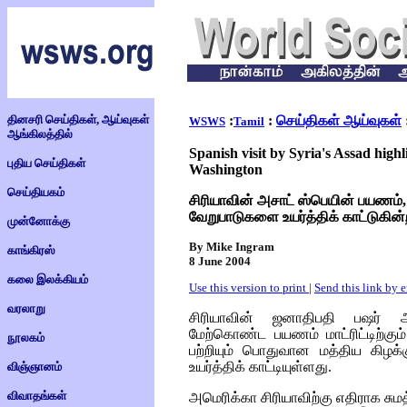
தினசரி செய்திகள், ஆய்வுகள்
:
:
செய்திகள் ஆய்வுகள்
WSWS
Tamil
ஆங்கிலத்தில்
Spanish visit by Syria's Assad high
புதிய செய்திகள்
Washington
செய்தியகம்
சிரியாவின் அசாட் ஸ்பெயின் பயணம், 
வேறுபாடுகளை உயர்த்திக் காட்டுகின்
முன்னோக்கு
By Mike Ingram
காங்கிரஸ்
8 June 2004
கலை இலக்கியம்
Use this version to print
|
Send this link by 
வரலாறு
சிரியாவின் ஜனாதிபதி பஷர் அல
மேற்கொண்ட பயணம் மாட்ரிட்டிற்கும
நூலகம்
பற்றியும் பொதுவான மத்திய கிழக
உயர்த்திக் காட்டியுள்ளது.
விஞ்ஞானம்
விவாதங்கள்
அமெரிக்கா சிரியாவிற்கு எதிராக சும