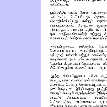
குறிப்பிட்டார்.
ஜாபெடெரோவுடன் பேச்சு வார்த்தைக
கூட்டத்தில் பேசியபோது, அசா
விவாதிக்கப்பட்டது என்றும் ஈராக
பெறப்பட்டவுடன், நேரடியான முற
கிடைத்துள்ளதாகவும் கூறினார். ச
ஒரு சமநிலைகொண்டு வந்தது போல
சமநிலையும் மீண்டும் கொண்டுவரப்பட்
"ஸ்பெயினுடைய சமீபத்திய நிலை
நிலைப்பாட்டையும் உயர்த்தியுள்ளது
அப்பகுதி மக்கள் மற்றும் உலகெங்கு
கூடுதலான நல்ல பங்கை ஈராக்கிய பிர
(மத்திய கிழக்கில்) தேக்கத்தில் ச
ஸ்பெயின் நல்ல பங்கைக் காட்ட முடியும
"இந்த ஸ்பெயினுடைய பங்கு அடுத
கூறமுடியாது; ஏனென்றால் சர்வதேச 
வகையில் சென்று கொண்டிருக்க ப
நண்பர்களுடன் இப்பொழுது நடத்தி
காணும் கூட்டுக் கருத்துக்கள் இந
ஏற்பாடு செய்யுங்கால்... சர்
பேச்சுவார்த்தை வழிவகைகள் மறுபடி
சர்வதேச நிலைமை என்பது அமெரிக்க