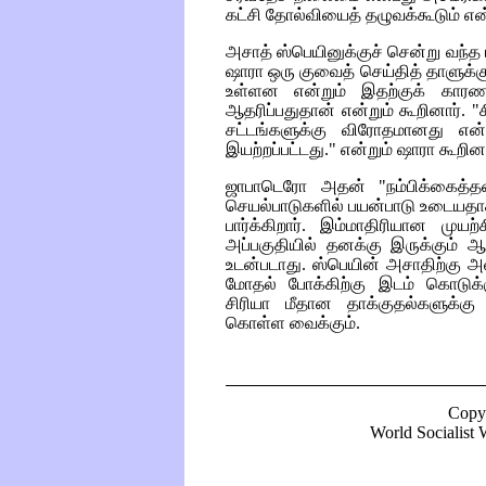
கட்சி தோல்வியைத் தழுவக்கூடும் என
அசாத் ஸ்பெயினுக்குச் சென்று வந்த 
ஷாரா ஒரு குவைத் செய்தித் தாளுக்
உள்ளன என்றும் இதற்குக் காரண
ஆதரிப்பதுதான் என்றும் கூறினார். "ச
சட்டங்களுக்கு விரோதமானது என்ற
இயற்றப்பட்டது." என்றும் ஷாரா கூறினா
ஜாபாடெரோ அதன் "நம்பிக்கைத்த
செயல்பாடுகளில் பயன்பாடு உடையதா
பார்க்கிறார். இம்மாதிரியான முயற்ச
அப்பகுதியில் தனக்கு இருக்கும் ஆ
உடன்படாது. ஸ்பெயின் அசாதிற்கு 
மோதல் போக்கிற்கு இடம் கொடுக்
சிரியா மீதான தாக்குதல்களுக்கு
கொள்ள வைக்கும்.
Copy
World Socialist W