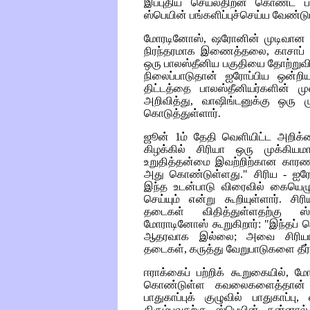
இப்புதிய செயல்திறன் கொண்ட பங
ஸ்பெயின் பங்களிப்புச்செய்ய வேண்டும
மோரடினோஸ், ஷரோனின் முடிவான 
நிரந்தரமாக இணைத்தலை, காசாப் பகு
ஒரு பாலஸ்தீனிய பகுதியை தோற்றுவி
நிலைப்பாடுதான் ஐரோப்பிய ஒன்றிய
திட்டத்தை பாலஸ்தீனியர்களின் ம
அறிவித்து, வாஷிங்டனுக்கு ஒரு
கொடுத்துள்ளார்.
ஜூன் 1ம் தேதி வெளியிட்ட அறிக்க
கிழக்கில் சிரியா ஒரு முக்கியம
உறுதித்தன்மை இவற்றிற்கான காரணங
அது கொண்டுள்ளது." சிரிய - ஐரோ
இந்த உடன்பாடு விரைவில் கையெழ
செய்யும் என்று கூறியுள்ளார். ச
தடைகள் விதித்துள்ளதற்கு ஸ்
மோராடினோஸ் கூறுகிறார்: "இந்தப்
ஆதரவாக இல்லை; அவை சிரியாவி
தடைகள், கருத்து வேறுபாடுகளை தீர
ஈராக்கைப் பற்றிக் கூறுகையில், ம
கொண்டுள்ள கவலைகளைத்தான் ஸ்
பாதுகாப்புக் குழுவில் பாதுகாப்
திரும்புவதற்கு ஸ்பெயின் தன்னா