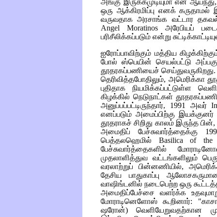
அங்கு இருக்கமுடியுமா என ஆய்ந்த
ஒரு ஆக்கிரமிப்பு எனக் கருதாமல்
வருவதாக அரசாங்க வட்டார தகவல்
Angel Moratinos
அரேபியப் படைகள
பரிசீலிக்கப்படும் என்று சுட்டிக்காட்டியு
ஐரோப்பாவிற்கும் மத்திய கிழக்கிற
போல் ஸ்பெயின் செயல்பட்டு அப்ப
தூதரகப்பணியைச் செய்துவருகிறது. ஸ்
தெரிவித்தபோதிலும், அமெரிக்கா த
புதிதாக நியமிக்கப்பட்டுள்ள வெ
கிழக்கில் நெடுநாட்கள் தூதரகப்பணிக
அனுப்பப்பட்டிருந்தார், 1991 அவர்
I
எனப்படும் அமைப்பிற்கு இயக்குனர்
தூதராகச் சிறிது காலம் இருந்த பின்
அமைதிப் பேச்சுவார்த்தைக்கு 19
பெத்தலஹெமில்
Basilica of the 
பேச்சுவார்த்தைகளில் மோராடின
முதலாளித்துவ வட்டங்களிலும் பெரு
வரலாற்றுப் பின்னணியில், அமெரி
தேசிய பாதுகாப்பு ஆலோசகரும
வாஷிங்டனில் நடைபெற்ற ஒரு கூட்டத்த
அமைதிப்பேச்சை வளர்க்க உதவுமா
மோராடினெளோஸ் கூறினார்: "காசா
ஷரோன்) வெளியேறுவதற்கான முன்