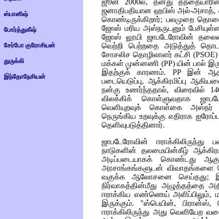
ஜூன் 2000ல், தனது தந்தையாரின் 
ஜனாதிபதியான ஹபிஸ் அல்-அசாத், ஸ
ஸ்பானிஷ்
கொண்டிருக்கிறார்; பலமுறை தொலை
ஜோஸ் மரிய அஸ்நருடனும் பேசியுள்
போர்த்துகீஷ்
ஜோஸ் லூயி ஜாபடேரோவின் தலைமைய
சேர்போ குரோசியன்
வெற்றி பெற்றதை அடுத்துத் தொடரு
சோசலிச தொழிலாளர் கட்சி
(PSOE)
துருக்கி
மக்கள் முன்னணி
(PP)
யின் பால் இரு
இதற்குக் காரணம்.
PP
இன் ஆதர
இந்தோநேசியன்
படையெடுப்பு, ஆக்கிரமிப்பு ஆகிய
நன்கு உணர்ந்ததால், விரைவில் 1
விலக்கிக் கொள்ளுவதாக ஜாபடே
வெளியுறவுக் கொள்கை அஸ்நர் 
நெருங்கிய உறவுக்கு எதிராக ஐரோப
தெளிவுபடுத்தினார்.
ஜாபடேரோவின் ஈராக்கிலிருந்து
நாடுகளின் தலமையின்கீழ் ஆக்கிர
அடிப்படையாகக் கொண்டது ஆகும
அரசாங்கங்களுடன் விவாதங்களை தொட
வகுக்க ஆலோசனை செய்தது; இது
நிர்வாகத்தின்மீது அழுத்தத்தை அத
ஈராக்கிய எண்ணெய் அளிப்பிலும், 
இருக்கும். "ஸ்பெயின், பிரான்ஸ
ஈராக்கிலிருந்து அது வெளியேற வக