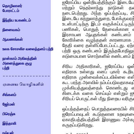
ஐரோப்பிய ஒன்றியத்திற்கும் இடையே
தொழிலாளர்
மற்றும் நெதர்லாந்து நாடுகள்
போராட்டம்
நடைபெற்றது. அந்த ஒப்பந்தப்படி, சி
இடையே சுற்றுலாத்துறை, போக்குவரத்த
இந்திய உபகண்டம்
உடன்பாட்டிற்கு இடம் வகுக்கப்பட்டிர
பணிகள், பொதுத் தேவைக்கான வாங்
நினைவகம்
இரசாயன ஆயுதங்கள் கண்டனம் பற
ஆவணங்கள்
கோரிக்கை எழுந்ததன் காரணமாக இந
தேதி வரை தள்ளிப்போடப்பட்டது. ஏற
உலக சோசலிச வலைத்தளம் பற்றி
பற்றி ஒரு கண்டனம் இருந்தபோதிலும
கடுமையான சொற்களில் கண்டனம் இர
நான்காம் அகிலத்தின்
அனைத்துலக குழு
சிரிய அதிகாரிகள், ஐரோப்பிய ஒன்
பற்றி
எதிராக உள்ளது எனப் புகார் கூறி
எதிராக முன்வைக்கப்படவில்லை என
கூட பரந்த அளவில் நம்பப்படுவதாகவும்
முக்கியத்துவத்தைக் கொண்டது என
கிடைக்க வகை செய்யும் என்றும் ஐரே
சிங்களம்
சிரியப் பொருட்கள் மீது நிறைய வரிகு
ஜேர்மன்
ஒப்பந்தத்தைப் பொறுத்தவரையில் ச
பிரெஞ்சு
ஐரோப்பாவுடன் கூடுதலான உறவுகள
ஏகாதிபத்தியத்தின் இராணுவ அச்சுற
இத்தாலி
கருதப்படுகிறது.
ரஷ்யன்