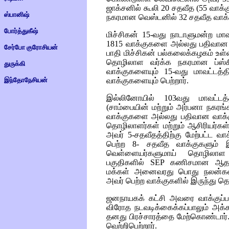
ஜாக்சனில் கூலி 20 சதவீத (55 வாக
ஸ்பானிஷ்
நகரமான வெஸ்டனில் 32 சதவீத வாக்கு
போர்த்துகீஷ்
மிச்சிகன் 15-வது நாடாளுமன்ற மாவ
1815 வாக்குகளை அல்லது பதிவான வ
சேர்போ குரோசியன்
பாதி மிச்சிகன் பல்கலைக்கழகம் உள
தொழிலாள வர்க்க நகரமான ப்ஸ்சி
துருக்கி
வாக்குகளையும் 15-வது மாவட்டத்
இந்தோநேசியன்
வாக்குகளையும் பெற்றார்.
இல்லினோயில் 103வது மாவட்டத்த
(சாம்பையின் மற்றும் அர்பனா நகரங்
வாக்குகளை அல்லது பதிவான வாக்கு
தொழிலாளர்கள் மற்றும் ஆசிரியர்க
அவர் 5-சதவீதத்திற்கு மேற்பட்ட வ
பெற்ற 8- சதவீத வாக்குகளும் இதி
வெள்ளையர்களுமாய் தொழிலாள வ
பகுதிகளில்
SEP
கணிசமான ஆதரவைப்
மக்கள் அனைவரது பொது நலன்களை
அவர் பெற்ற வாக்குகளில் இருந்து தெ
ஜனநாயகக் கட்சி அவரை வாக்குப்பத
விரோத நடவடிக்கைக்கப்பாலும் அக்கட்
தனது பிரச்சாரத்தை மேற்கொண்டார்.
வெற்றிபெற்றார்.