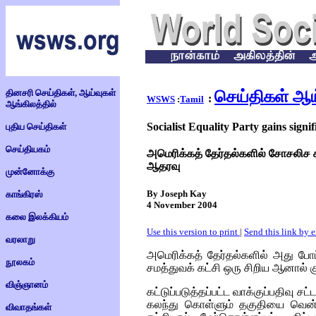
தினசரி செய்திகள், ஆய்வுகள்
செய்திகள் ஆய
:
WSWS
:
Tamil
ஆங்கிலத்தில்
Socialist Equality Party gains signi
புதிய செய்திகள்
செய்தியகம்
அமெரிக்கத் தேர்தல்களில் சோசலிச சம
ஆதரவு
முன்னோக்கு
By Joseph Kay
காங்கிரஸ்
4 November 2004
கலை இலக்கியம்
Use this version to print
|
Send this link by 
வரலாறு
அமெரிக்கத் தேர்தல்களில் அது போட
நூலகம்
சமத்துவக் கட்சி ஒரு சிறிய ஆனால் க
விஞ்ஞானம்
கட்டுப்படுத்தப்பட்ட வாக்குப்பதிவு ச
கலந்து கொள்ளும் தகுதியை வென்
விவாதங்கள்