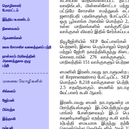
கட்சியால் மேற்கொள்ளப்பட்ட திட்
வாஷிங்டன், மின்னஸ்சோட்டா மற்ற
தொழிலாளர்
போராட்டம்
மட்டுமே சோசலிச சமத்துவக் கட
ஜனாதிபதி பதவிகளுக்கு போட்டியிட்ட
இந்திய உபகண்டம்
ஒரு பூர்வாங்க அளவில் மொத்தம் 2,
உள்ள மாநிலங்களில் வாக்குசீட்டு
நினைவகம்
வாக்குகள் விவரம் இதில் சேர்க்கப்ப
ஆவணங்கள்
நியூஜேர்சியில்
SEP
வேட்பாளர்கள
பெற்றனர், இவை பெரும்பாலும் தொழில
உலக சோசலிச வலைத்தளம் பற்றி
மற்றும் ஜேர்சி நகரத்திலிருந்து கி
நான்காம் அகிலத்தின்
கொலரடாவில் 276 வாக்குகளும்,
அனைத்துலக குழு
மாநிலத்தில் 151 வாக்குகளும் பெற்றன
பற்றி
மைனின் இரண்டாவது நாடாளுமன்ற மாவ
of Representatives)
போட்டியிட்ட
SE
மொத்தம் 8,218 வாக்குகளை பெற்றிரு
2.5 சதவீதமாகும். மைனில் நாடாளும
சிங்களம்
வேட்பாளர் கூலி ஆவார்.
ஜேர்மன்
இரண்டாவது மைன் நாடாளுமன்ற மாவ
பிராந்தியங்களும் இடம்பெற்றிருப
பிரெஞ்சு
பாங்கர் போன்றவையும் இடம் ப
கவுண்டிகளிலும் ஏறத்தாழ கூலி வாக
இத்தாலி
உற்பத்தி மையமாக இருந்து தற்ப
ரஷ்யன்
கொண்டுள்ள லெவிஸ்டனில் அவர் 33