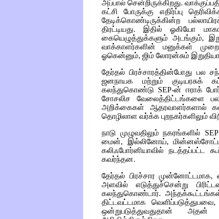
அப்பால் சென்றிருக்கிறது. வாக்குப்ப
கட்சி போருக்கு எதிர்ப்பு தெரிவி
தேடிக்கொண்டிருக்கின்ற பல்ல
திரட்டியது. இதில் ஓகியோ மாகாண
கையெழுத்துக்களும் அடங்கும், இற
வாக்காளர்களின் மனுக்கள் முறை
ஓகென்னும், ஜிம் லோரன்சும் இறுதியாக
தேர்தல் பிரச்சாரத்தின்போது பல சந்
ஜனநாயக மற்றும் குடியரசுக் க
கலந்துகொண்டு
SEP
-ன் ஈராக் போர
சோசலிச வேலைத்திட்டங்களை பல
அறிக்கைகள் ஆதரவாளர்களால் கல்
தொழிலாள வர்க்க புறநகர்களிலும் வி
நாடு முழுவதிலும் நகரங்களில்
SEP
மைன், இல்லினோய், மின்னஸ்சோட்ட
கலிஃபோர்னியாவில் நடத்தப்பட்ட
கவர்ந்தன.
தேர்தல் பிரச்சார முன்னோட்டமாக
அளவில் எடுத்துச்சென்று பிரிட்ட
கலந்துகொண்டார். அந்தக்கூட்டங்க
திட்டவட்டமாக வெளிப்படுத்துபவை
ஒன்றுபடுத்துவதுதான் அத