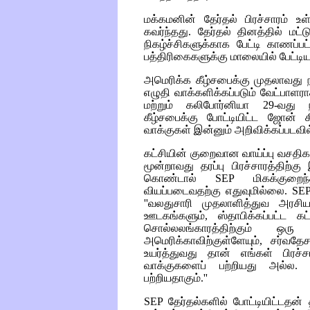
மக்கமனின் தேர்தல் பிரச்சாரம்
கவர்ந்தது. தேர்தல் தினத்தில் ம
நிகழ்ச்சிகளுக்காக பேட்டி காணப்பட
பத்திரிகைகளுக்கு மாலையில் பேட்டிய
அமெரிக்க கீழ்சபைக்கு முதலாவது ந
எழுதி வாக்களிக்கப்படும் வேட்பாளரா
மற்றும் கலிபோர்னியா 29-வது 
கீழ்சபைக்கு போட்டியிட்ட ஜோன்
வாக்குகள் இன்னும் அறிவிக்கப்படவி
கட்சியின் குறைவான வாய்ப்பு வசதிக
மூன்றாவது தரப்பு பிரச்சாரத்திற்க
கொண்டால்
SEP
மிகக்குறைந்
வியப்படைவதற்கு எதுவுமில்லை.
SE
''வலதுசாரி முதலாளித்துவ அரசியலி
ஊடகங்களும், ஸ்தாபிக்கப்பட்ட கட
சொல்லலங்காரத்திற்கும் ஒர
அமெரிக்காவிற்குள்ளேயும், சர்வ
உயர்த்துவது தான் எங்கள் பிரச்ச
வாக்குகளைப் பற்றியது அல்ல. 
பற்றியதாகும்.''
SEP
தேர்தல்களில் போட்டியிட்டதன்