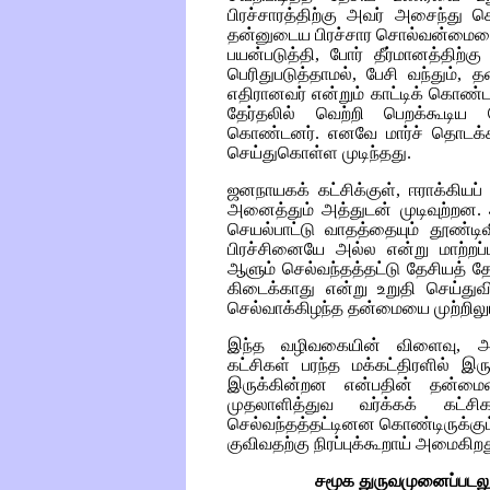
பிரச்சாரத்திற்கு அவர் அசைந்து 
தன்னுடைய பிரச்சார சொல்வன்மையை 
பயன்படுத்தி, போர் தீர்மானத்தி
பெரிதுபடுத்தாமல், பேசி வந்தும்,
எதிரானவர் என்றும் காட்டிக் கொண்
தேர்தலில் வெற்றி பெறக்கூடிய ப
கொண்டனர். எனவே மார்ச் தொடக்க
செய்துகொள்ள முடிந்தது.
ஜனநாயகக் கட்சிக்குள், ஈராக்கியப் 
அனைத்தும் அத்துடன் முடிவுற்றன.
செயல்பாட்டு வாதத்தையும் தூண்டிவி
பிரச்சினையே அல்ல என்று மாற்றப்ப
ஆளும் செல்வந்தத்தட்டு தேசியத் தேர்
கிடைக்காது என்று உறுதி செய்துவிட
செல்வாக்கிழந்த தன்மையை முற்றிலு
இந்த வழிவகையின் விளைவு, அமெ
கட்சிகள் பரந்த மக்கட்திரளில் இரு
இருக்கின்றன என்பதின் தன்மைய
முதலாளித்துவ வர்க்கக் கட்சி
செல்வந்தத்தட்டினன கொண்டிருக்கும்
குவிவதற்கு நிரப்புக்கூறாய் அமைகிறத
சமூக துருவமுனைப்படலும்