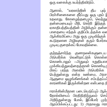
ஒரு வகைக்கு உயர்த்திவிடும்.
ஆனால், "வரலாற்றின் தீய புஷ்
பிரச்சினைகளை தீர்ப்பது ஒரு புறம் 
உதவாது. கோழைத்தனமும், வெற்று
தன்மையையும் மீறி, கெர்ரி இந்தத்
ஏகாதிபத்தியத்தின் அழிக்கும் த
பாதையை எந்தக் குறிப்பிடத்தக்க வ
ஆக்கிரமிப்பை அது ஒரு முடிவிற்குக
கூடுதலான அழிவுகள் தரும் போர்க
முடிவு குறைக்கப் போவதில்லை.
குற்றஞ்சார்ந்த குணநலன்களுடைய
அமெரிக்க வெளிநாட்டுக் கொள்
கொண்டாலும் --அதுவும் உறுதி
முக்கியத்துவத்தைத்தான் கொண்டிரு
மிகப் பரந்த அளவில் அமெரிக்க
பெற்றுள்ளது என்ற உண்மை, அரசா
ஆளுமை ஒழுங்கீனங்கள் சம்பந்தப்பட
காரணிகள் இருக்கின்றன என்பதை நிர
ஈராக்கின்மீதான படையெடுப்பும் ஆக்
தோல்வியைப் பிரதிநிதிந்நுவம் ச
அறிந்துள்ளது போல், இப்போர் ம
ஆரம்பிக்கப்பட்டது: 1) அதாவது ஈர