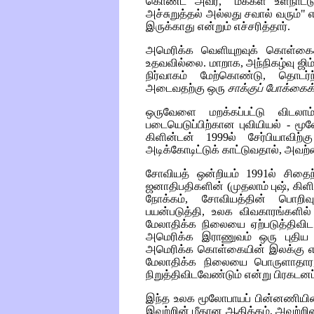
கொண்ட அவர், "மக்கள் உள்நாட்
அச்சுறுத்தல் அல்லது சவால் வரும்"
இருக்காது என்றும் எச்சரித்தார்.
அமெரிக்க வெளியுறவுக் கொள்கை
உதவவில்லை. மாறாக, அந்நிகழ்வு ஜிம்ம
நிர்வாகம் மேற்கொண்டு, தொடர்
அடைவதற்கு ஒரு
சாக்குப் போக்கைக
ஒருவேளை மறக்கப்பட்டு விடலாம
படையெடுப்பிற்கான புவியியல் - ம
கிளின்டன் 1999ல் சேர்பியாவிற்
அடிக்கோடிட்டுக் காட்டுவதால், அவற
சோவியத் ஒன்றியம் 1991ல் சிதைந
ஜனாதிபதிகளின் (முதலாம் புஷ், கிளி
நோக்கம், சோவியத்தின் பொறிவ
பயன்படுத்தி, உலக விவகாரங்களில்
மேலாதிக்க நிலையை ஏற்படுத்திவிட
அமெரிக்க இராணுவம் ஒரு புதிய
அமெரிக்க கொள்கையின் இலக்கு எந
மேலாதிக்க நிலையை பொருளாதார,
நிறுத்திவிடவேண்டும் என்று பிரகடனப
இந்த உலக மூலோபாயப் பின்னணியின் 
இவற்றின் மீதான ஆதிக்கம், அவற்றி