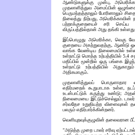
ஆண்டுகளுக்கு முன்பு, அமெரிக்
முதலாளித்துவ அமைப்பின் ஒழுங்கை
பெருமந்தத்தாலும் போரினாலும் சி
நிலைத்து நிற்பது, அமெரிக்காவின் 
பற்றாக்குறையைச் சரி செய்ய வெ
விருப்பத்தில்தான் அது தங்கி உள்ளது
இப்பொழுது அமெரிக்கா, வெகு வேக
குறையை அகற்றுவதற்கு, ஆண்டு ஒன்ற
வாங்க வேண்டிய நிலைமையில் உள்ளத
உள்நாட்டு மொத்த உற்பத்தியில் 5.4
மதிப்பில் மூன்றில் ஒரு பங்கை இழந
உள்நாட்டு உற்பத்தியில் அதுகாறு
அதிகமாகும்.
முதலாளித்துவப் பொருளாதார வ
எதிர்மறைக் கூறுபாடாக உள்ள, நடப்
உடன்பாட்டுக் கருத்து உண்டு; அத
நிலைமையை இட்டுச்செல்லும். டாலர
சர்வதேச உறுதியற்ற விளைவுகள் தவ
பலரும் எதிர்பார்க்கின்றனர்.
வெளியுறவுக்குழுவின் தலைவரான பீட்டர
"அடுத்த முறை டாலர் சரிவு ஏற்பட்ட