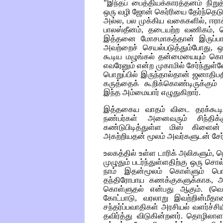
"இந்தப் பைத்தியக்காரத்தனம் நிற
ஒரு வழி ஜோன் கெர்ரியை தேர்ந்தெட
அல்ல, பல முக்கிய வகைகளில், ஈராக்
பாலஸ்தீனம், தடையற்ற வணிகம், பெ
இத்தனை மோசமாகத்தான் இருப்பார
அவற்றைச் செயல்படுத்தும்போது, 
கூடிய மழுங்கல் தன்மையையும் கொ
எவரேனும் என்ற முகாமில் சேர்ந்துள
பொறுப்பில் இருந்தால்தான் ஜனாதி
கருத்தைக் கூறிக்கொண்டிருக்கும் 
இந்த அம்மையார் எழுதுகிறார்.
இத்தகைய வாதம் விடை தரக்கூட
நண்பர்கள் அனைவரும் சிந்திக்
கண்டுபிடித்துள்ள மிஸ் கிளைன
அகற்றியதன் மூலம் அவர்களுடன் சேர்ந
உலகத்தில் உள்ள டாரிக் அலிகளும்
முழுதும் படர்ந்துள்ளதிற்கு ஒரு செ
நாம் இதன்மூலம் கொள்ளும் பொ
தந்திரோபாய கணக்குகளுக்காக, 
கொள்ளுதல் என்பது ஆகும். (வெற
கோட்பாடு, வரலாறு இவற்றின்ம
சந்தர்ப்பவாதிகள் அரசியல் வளர்ச
தவிர்த்து விடுகின்றனர். தொழிலா