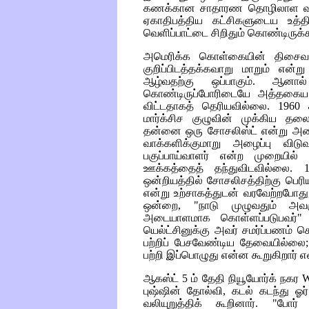
கணக்கான சாதாரண தொழிலாள வர்
ஏகாதிபத்திய கட்சிகளுடைய உத்தி
வெளிப்பாட்டை சிறிதும் கொண்டிருக
அமெரிக்க கொள்கையின் திசைவழி ப
குறிப்பிடத்தக்கவாறு மாறும் என்
ஆழ்வதற்கு ஒப்பாகும். ஆனா
கொண்டிருப்போரிடையே அத்தகை
விட்டதாகத் தெரியவில்லை. 1960 க
மார்க்சிச குழுவின் முக்கிய தலை
தன்னை ஒரு சோசலிஸ்ட் என்று அழைத்
வாக்களிக்குமாறு அழைப்பு விட
பகுப்பாய்வாளர் என்ற முறையில்
ஊக்கத்தைத் தந்துவிடவில்லை. 
ஒன்றியத்தில் சோசலிசத்திற்கு பெரி
என்று உற்சாகத்துடன் வரவேற்றபோத
ஒன்றை, "நாடு முழுவதும் அவர
அடையாளமாக கொள்ளப்படுபவர்" என
யெல்ட்சினுக்கு அவர் சமர்ப்பணம் 
பற்றிப் பேசவேண்டிய தேவையில்லை;
பற்றி இப்பொழுது என்ன கூறுகிறார் 
ஆகஸ்ட் 5 ம் தேதி நியூயோர்க் நகர
புஷ்ஷின் தோல்வி, கடல் கடந்து 
வலியுறுத்திக் கூறினார். "போ