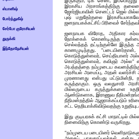
இருக்கும், டிக் செனி, இப்பொழு
இரகசிய அரசாங்கத்திற்கு தலைமை
ஸ்பானிஷ்
ஜோர்ஜியாவின் செனட்டர் ஜெல் மில்ல
புஷ் மறுதேர்தலை இரகசியமாகவே
போர்த்துகீஷ்
ஜனநாயகக்கட்சிப் பிரிவைச் சேர்ந்தவர்
சேர்போ குரோசியன்
ஜனநாயக விரோத, அதிகார கர்வ
துருக்கி
நோக்கைக் கொண்டிருந்த தன்ம
செல்வந்தத் தட்டிற்குள்ளே இருந்
இந்தோநேசியன்
காணமுடிந்தது. "படையினர்தான்,
கொடுத்துள்ளவர், செய்தியாளர் அல்
கொடுத்துள்ளவர், கவிஞர் அல்ல" எ
அபத்தத்தை நம்முடைய கவனத்திற்
அரசியல் அமைப்பு, அதன் வளர்ச்சி ஆ
முரணானது என்பது மட்டுமின்றி, ந
கருத்தாகும். ஒரு வலதுசாரி அரசி
மில்லருடைய கருத்துக்களை உதற
ஆண்டுகளாக, இராணுவ நீதிமன்றங்க
நீதிமன்றத்தில் ஆஜராக்கப்படும் உரிம
சட்ட நெறியாக்கிவிடுவதற்கு உறுதிய
இது குடியரசுக் கட்சி மாநாட்டில்
நினைவிற்கு கொண்டு வருகிறது.
"நம்முடைய படையினர் வெளிநாடுகளுக்கு
அதைப் பாதுகாப்பவர்கள் என்று