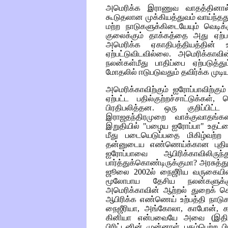
அமெரிக்க இராணுவ வாதத்தினால் 
கூடுதலான முக்கியத்துவம் வாய்ந்த
மற்ற நாடுகளுக்கிடையேயும் வெடிக
குலைக்கும் தாக்கத்தை அது ஏற்ப
அமெரிக்க ஏகாதிபத்தியத்தின் உந
ஏற்பட்டுவிடவில்லை. அமெரிக்காவ
நலன்கள்மீது பாதிப்பை ஏற்படுத்
மோதலில் ஈடுபடுவதும் தவிர்க்க மு
அமெரிக்காவிற்கும் ஐரோப்பாவிற்கு
ஏற்பட்ட பதில்குற்றச்சாட்டுக்கள
பிரதிபலித்தன. ஒரு குறிப்பிட
இராஜதந்திரமுறை வாக்குவாதங்க
இறுதியில் "பழைய ஐரோப்பா" உதட்ட
மீது படையெடுப்பதை மிகிழ்வற்ற 
தன்னுடைய எண்ணெய்க்கான புதிய 
ஐரோப்பாவை ஆபிரிக்காவிலிரு
பார்த்துக்கொண்டிருக்குமா? அரசுத
ஜூலை 2002ல் நைஜீரிய வருகையி
மூலோபாய தேசிய நலன்களுக்க
அமெரிக்காவின் ஆற்றல் துறைக் 
ஆபிரிக்க எண்ணெய் உற்பத்தி நாடு
நைஜீரியா, அங்கோலா, காபோன், கா
கினியா என்பவையே அவை (இதில் 
பிரிட்டனின் முன்னாள் புகழ்பெற்ற 