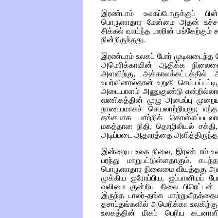
இரண்டாம் உலகப்போருக்குப் ப
பொருளாதார மேன்மை அதன் உச்சக் 
சிக்கல் வாய்ந்த பலரின் பங்கேற்கும
நின்றிருந்தது.
இரண்டாம் உலகப் போர் முடிவடைந்த
அமெரிக்காவின் ஆதிக்க நிலை
அளவிற்கு, அக்காலக்கட்டத்தில்
உயர்வினால்தான் உறுதி செய்யப்பட்ட
அடையாளம் அணுகுண்டு என்றில்லாமல்
வணிகத்தின் முழு அமைப்பு முறையு
நாணயமாகச் செயலாற்றியது; எந்த 
தங்கமாக மாற்றிக் கொள்ளப்படல
மகத்தான நிதி, தொழிலியல் சக்தி
அடிப்படை ஆதாரத்தை அளித்திருந்த
இன்றைய உலக நிலை, இரண்டாம் உலகப்
பரந்து மாறுபட்டுள்ளதாகும். கட
பொருளாதார நிலைமை வியத்தகு அளவ
முக்கிய ஐரோப்பிய, ஜப்பானியப் ப
வலிமை குன்றிய நிலை பிரெட்டன்
இருந்த டாலர்-தங்க மாற்றுவீதத்தையு
தசாப்தங்களில் அமெரிக்கா உலகிற்கு
உலகத்தின் மிகப் பெரிய கடனாளி 