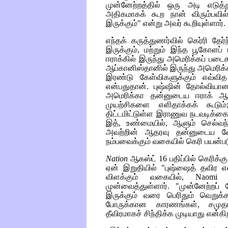
முன்னேற்றத்தில் ஒரு அடி எடுத்
அதிகமாகக் கூற நான் விரும்பவ
இருக்கும்" என்று அவர் கூறியுள்ளார்.
எந்தக் கருத்துணர்வில் கெர்ரி தே
இருக்கும், மற்றும் இந்த பூகோளப்
ஈராக்கில் இருந்து அமெரிக்கப் படைக
ஆப்கானிஸ்தானில் இருந்து அமெரிக்க
இரண்டு கேள்விகளுக்கும் எவ்வித
என்பதுதான். புஷ்ஷின் தோல்வியா
அமெரிக்கா தன்னுடைய ஈராக் ஆக்க
முயற்சிகளை எளிதாக்கக் கூடும
திட்டமிட்டுள்ள இராணுவ நடவடிக்கைக
இத், உண்மையில், ஆளும் செல்வந்
அவற்றின் ஆதரவு தன்னுடைய வேட
நம்பவைக்கும் வகையில் கெரி பயன்படு
Nation
ஆகஸ்ட் 16 பதிப்பில் கெரிக்
ஏன் இறுதியில் "புஷ்ஷைத் தவிர எ
விளக்கும் வகையில்,
Naomi 
முன்வைத்துள்ளார். "முன்னேற்றப்
இருக்கும் வரை பெரிதும் வெறுக்க
போருக்கான காரணங்கள், சமுதாய
தீவிரமாகச் சிந்திக்க முடியாது என்கிற