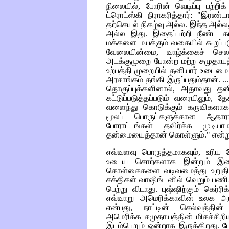
நிலையில், போரின் வெடிப்பு பற்
ட்ரொட்ஸ்கி நிராகரித்தார்: "இரண்
தற்செயல் நிகழ்வு அல்ல. இந்த அல்லத
அல்ல இது. இதைப்பற்றி நீண்ட காலம
மக்களை மயக்கும் வகையில் கூறப்பட
வேலையின்மை, வாழ்க்கைச் செலவ
அடக்குமுறை போன்ற மற்ற சமுதாயத
உற்பத்தி முறையில் தனியார் உடைமை 
அரசாங்கம் தங்கி இருப்பதும்தான். ..
தொகுப்புக்களினால், அதாவது தனி
கட்டுப்படுத்தப்படும் வரையிலும், த
வளைந்து கொடுக்கும் கருவிகளாகச
மூலப் பொருட்களுக்கான ஆதார
போராட்டங்கள் தவிர்க்க முடி
தன்மையைத்தான் கொள்ளும்." என்று
எவ்வளவு பொருத்தமாகவும், உரிய 
உடைய சொற்களாக இன்றும் இவை
கொள்கைகளை வடிவமைத்து உறுதி செ
சக்திகள் வாஷிங்டனில் வெறும் பணிய
பெற்று விடாது. புஷ்ஷிற்கும் கெ
எவ்வாறு அமெரிக்காவின் உலக 
என்பது, நாட்டின் செல்வத்தின் ப
அமெரிக்க சமுதாயத்தின் மிகச்சிறி
இடம்பெறும் ஒன்றாக இருக்கிறது. போ