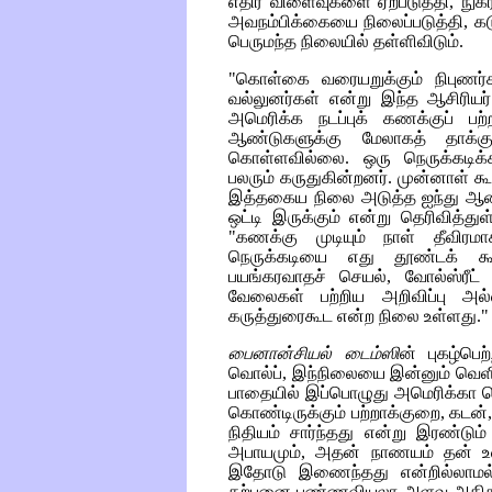
எதிர் விளைவுகளை ஏற்படுத்தி, நுகர்
அவநம்பிக்கையை நிலைப்படுத்தி, கட
பெருமந்த நிலையில் தள்ளிவிடும்.
"கொள்கை வரையறுக்கும் நிபுணர்க
வல்லுனர்கள் என்று இந்த ஆசிரியர்
அமெரிக்க நடப்புக் கணக்குப் பற
ஆண்டுகளுக்கு மேலாகத் தாக்குப
கொள்ளவில்லை. ஒரு நெருக்கடிக
பலரும் கருதுகின்றனர். முன்னாள் கூட
இத்தகைய நிலை அடுத்த ஐந்து ஆண்ட
ஒட்டி இருக்கும் என்று தெரிவித்து
"கணக்கு முடியும் நாள் தீவிரம
நெருக்கடியை எது தூண்டக் கூட
பயங்கரவாதச் செயல், வோல்ஸ்ரீட்
வேலைகள் பற்றிய அறிவிப்பு அல
கருத்துரைகூட என்ற நிலை உள்ளது.
பைனான்சியல் டைம்ஸி
ன் புகழ்பெற
வொல்ப், இந்நிலையை இன்னும் வெள
பாதையில் இப்பொழுது அமெரிக்கா சென
கொண்டிருக்கும் பற்றாக்குறை, கடன்
நிதியம் சார்ந்தது என்று இரண்டும்
அபாயமும், அதன் நாணயம் தன் உலகப
இதோடு இணைந்தது என்றில்லாமல்,
கற்பனை பண்ணவியலா அளவு அதிகரிப