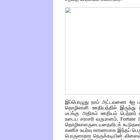
இப்பொழுது நாம் அட்டவணை
4
ஐ ப
தொழிலாளி ஊதியத்தில் இருந்த
மடங்கு அதிகம் ஊதியம் பெற்றார்
உடைய சராசரி வருமானம்,
Fortune 
தொழிலாளருடையதைவிடக் கூடுதலாக 
கணிச உயர்வு காரணமாக இந்தப் பெருக்
பொருளாதார நெருக்கடியின் விளைவாக