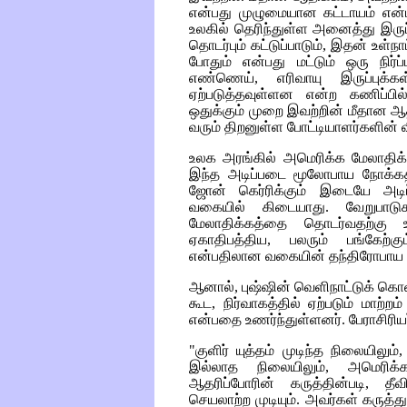
என்பது முழுமையான கட்டாயம் என்ப
உலகில் தெரிந்துள்ள அனைத்து இருப்
தொடர்பும் கட்டுப்பாடும், இதன் உள்
போதும் என்பது மட்டும் ஒரு நி
எண்ணெய், எரிவாயு இருப்புக்க
ஏற்படுத்தவுள்ளன என்ற கணிப்பில்
ஒதுக்கும் முறை இவற்றின் மீதான ஆ
வரும் திறனுள்ள போட்டியாளர்களின் வ
உலக அரங்கில் அமெரிக்க மேலாதிக்
இந்த அடிப்படை மூலோபாய நோக்கத்த
ஜோன் கெர்ரிக்கும் இடையே அடிப்
வகையில் கிடையாது. வேறுபாடு
மேலாதிக்கத்தை தொடர்வதற்க
ஏகாதிபத்திய, பலரும் பங்கேற்கும
என்பதிலான வகையின் தந்திரோபாய 
ஆனால், புஷ்ஷின் வெளிநாட்டுக் கெ
கூட, நிர்வாகத்தில் ஏற்படும் மாற
என்பதை உணர்ந்துள்ளனர். பேராசிரியர
"குளிர் யுத்தம் முடிந்த நிலையிலு
இல்லாத நிலையிலும், அமெரிக்
ஆதரிப்போரின் கருத்தின்படி, த
செயலாற்ற முடியும். அவர்கள் கருத்