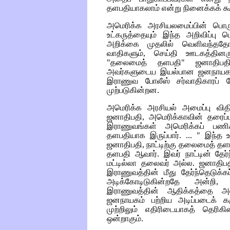
தளபதியாகலாம் என்று நினைக்கக் கூ
அமெரிக்க அரசியலமைப்பின் பொ
உட்கருத்தையும் இந்த அறிவிப்பு
அறிக்கை முதலில் வெளிவந்ததே
வாதிகளும், செய்தி ஊடகத்தினரும
"தலைமைத் தளபதி" ஜனாதிபதி
அவர்களுடைய இயல்பான ஜனநாயக உள்
இராணுவ போலீஸ் சர்வாதிகாரப் ப
முற்படுகின்றன.
அமெரிக்க அரசியல் அமைப்பு வி
ஜனாதிபதி, அமெரிக்காவின் தரைப
இராணுவங்கள் அமெரிக்கப் பணிக்
தளபதியாக இருப்பார். ... " இந்த
ஜனாதிபதி, நாட்டிற்கு தலைமைத் த
தளபதி ஆவார். இவர் நாட்டின் தேர
மட்டில்லா தலைவர் அல்ல. ஜனாதிபத
இராணுவத்தின் மீது தேர்ந்தெடுக்
அடிக்கோடிடுகின்றதே அன்றி, 
இராணுவத்தின் ஆதிக்கத்தை அல்
ஜனநாயகம் பற்றிய அடிப்படைக் கரு
முற்றிலும் எதிரிடையாகத் தெர
ஒன்றாகும்.