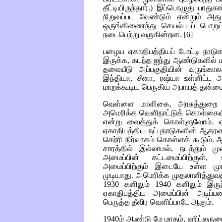
தீட்டியிருந்தார்.) இப்பொழுது பாத
நிறுவப்பட வேண்டும் என்றும் அ
ஒருங்கிணைந்து செயல்படப் பொறுப
நடைபெற்று வருகின்றன.
[6]
பழைய ஏகாதிபத்தியப் போட்டி நாடு
இருக்க, கடந்த ஐந்து ஆண்டுகளில்
தலையீடு அப்பகுதியின் வருங்கா
இந்தியா, சீனா, ரஷ்யா உள்ளிட்ட 
மாறக்கூடிய பெருகிய அபாயத் தன்மை
வெள்ளை மாளிகை, அரசுத்துறை ம
அமெரிக்க வெளிநாட்டுக் கொள்கையின்
என்று வைத்துக் கொள்ளுவோம்.
ஏகாதிபத்திய நட்புநாடுகளின் ஆதரவ
கெர்ரி நிர்வாகம் கொள்ளக் கூடு
சாரத்தில் இல்லாமல், நடத்தும் ம
அமைப்பின் கட்டமைப்பிற்குள், 
அமைப்பிற்கும் இடையே உள்ள முர
முடியாது. அமெரிக்க முதலாளித்துவ
1930 களிலும் 1940 களிலும் இரு
ஏகாதிபத்திய அமைப்பின் அடிப்
பெருத்த தீவிர வெளிப்பாடே ஆகும்.
1940ம் ஆண்டு மே மாதம், ஹிட்லருட