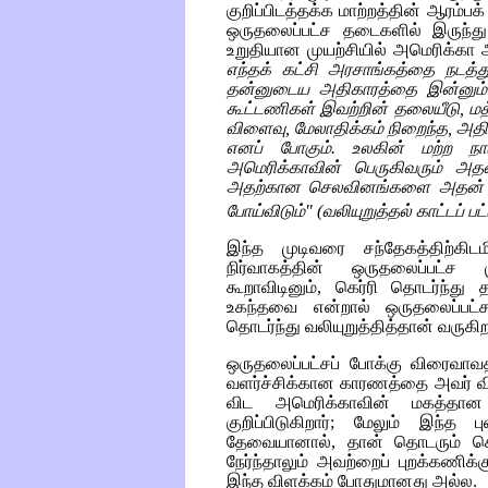
குறிப்பிடத்தக்க மாற்றத்தின் ஆரம்ப
ஒருதலைப்பட்ச தடைகளில் இருந்து
உறுதியான முயற்சியில் அமெரிக்கா
எந்தக் கட்சி அரசாங்கத்தை நடத்த
தன்னுடைய அதிகாரத்தை இன்னும் ந
கூட்டணிகள் இவற்றின் தலையீடு, மத
விளைவு, மேலாதிக்கம் நிறைந்த, அ
எனப் போகும். உலகின் மற்ற ந
அமெரிக்காவின் பெருகிவரும் அதன்
அதற்கான செலவினங்களை அதன் மீது ச
போய்விடும்" (வலியுறுத்தல் காட்டப் ப
இந்த முடிவரை சந்தேகத்திற்கிட
நிர்வாகத்தின் ஒருதலைப்பட்ச
கூறாவிடினும், கெர்ரி தொடர்ந்த
உகந்தவை என்றால் ஒருதலைப்பட்
தொடர்ந்து வலியுறுத்தித்தான் வருகிறா
ஒருதலைப்பட்சப் போக்கு விரைவாவ
வளர்ச்சிக்கான காரணத்தை அவர் வ
விட அமெரிக்காவின் மகத்தா
குறிப்பிடுகிறார்; மேலும் இந்
தேவையானால், தான் தொடரும் கெ
நேர்ந்தாலும் அவற்றைப் புறக்கணிக்
இந்த விளக்கம் போதுமானது அல்ல.