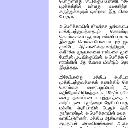
பெற்றுள்ளது. 9/11க்குப் பின்னர், 
புழக்கத்தில் உள்ளது. உலகறிந
கருத்துக்களுள் ஒன்றான இது மிகவு
போகும்.
அமெரிக்காவின் சர்வதேச மூலோபாயத்
முக்கியத்துவத்தையும் கொண்ட
கொள்கையை ஒரளவு உன்னிப்பாக கவனிப
இன்னும் சொல்லப்போனால் புஷ் 
முன்பே, ஆப்கானிஸ்தானத்திலும், 
தவிர்க்க முடியாதவை என்பதை முன்கூட
போரின் முடிவிற்குப்பின், அமெரிக்
ஈராக்கின் மீது போரை மீண்டும் தெ
இருந்தது.
இதேபோன்று, மத்திய ஆசியா
முக்கியத்துவத்தைக் கணக்கில் கெ
கொள்கை வரையறுப்போர் ஆப
எதிர்நோக்கியிருந்தனர். 1997ல்
(
Th
என்ற தலைப்புடைய புத்தகத்தை எ
கார்ட்டருடைய முந்தைய தேசியப் பா
மத்திய ஆசியாவில் பெரும் ஆதி
நூற்றாண்டில் அமெரிக்காவின் உலக
வாதிட்டுள்ளார். மத்திய ஆசியாவி
சமுதாயச் செலவினங்களை அமெரிக்