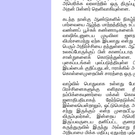
அமெரிக்க வரலாற்றில் ஒரு திருப
அதன் பின்னர் தெளிவாகியுள்ளன.
கடந்த நான்கு ஆண்டுகளில் நிகழ்ந
பார்வையை ஆழ்ந்த மாற்றத்திற்கு உ
வண்ணப் பூச்சுக் கண்ணாடிகளைக் கெ
வாஷிங்டனுடைய முடிவிலா ஜனந
விமர்சனமற்று ஏற்க இயலாது என்று அ
பெரும் அதிர்ச்சியை தந்துள்ளன. ஆப
உலகப்போருக்குப் பின் காணப்படாத
சான்றுகளைக் கொடுத்துள்ளன. 
புகைப்படங்கள் புலப்படுத்தியுள்ள 
இயல்பைக் குறிப்பதுடன், ஈராக்கில் அ
கொள்ளைமுறையின் சாரத்தை ஒரு ம
வாழ்வில் பொதுவாக உள்ளது பே
பிரச்சினைகளுக்கு எளிதான 
நம்பிக்கையுணர்வை மக்கள் கொண்
ஜனாதிபதியாகத் தேர்ந்தெடுக்
இல்லையென்றாலும், ஒட்டுமொத்த அ
சற்று இருக்கும் என்ற முறையீட
விரும்புவர்கள், இன்றைய அம
இருப்பவருடைய தனிப்பட்ட குணந
கருத்துருவில் இருந்து அவ்வாறு
அறியாமை மிக்க மதிப்பு ஏதுமற்ற பு