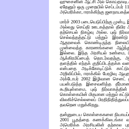
ஹுசைனின் ஆட்சி அல் கொய்தாவுடன்
ஏதேனும் ஒரு முறையில் செப்டம்பர் 11
அமெரிக்கா, ஈராக்கிற்கு ஜனநாயகத்
மார்ச் 2003 படையெடுப்பிற்கு முன்பு
அல்லது செய்தி ஊடகத்தால் தீவிர ஆய
தற்செயல் நிகழ்வு அல்ல. புஷ் நிர
செல்வந்தத்தட்டு மற்றும் இரண்
ஆதரவைக் கொண்டிருந்த நிலையில
முன்வைத்த காரணங்களை ஆழ்ந்து
இல்லை. இந்த அரசியல் உண்மை, பி
ஆக்கிரமிப்பைத் தொடர்வதற்கு, 
தளத்தில் எந்தக் குறிப்பிடத்தக்க
என்பதை அடிக்கோடிட்டுக் காட்ட
அறிவிப்பில், ஈராக்கில் பேரழிவு ஆய
அக்டோபர் 2002 இழிவான செனட் த
பயன்படுத்த இசைவளித்த தீர்மானத்
கூறியுள்ளமை, புஷ் நிர்வாகத்த
கொள்கையின் மிதமான மற்றும் கட்டுப
விலகிச்செல்லலைப் பிரதிநிதித்து
தவறென மறுக்கிறது.
தன்னுடைய கொள்கைகளை நியாயப்படுத்த
2001 பூதத்தை கணக்கிலடங்கா வக
அமெரிக்க அரசியலின் தற்கால புர