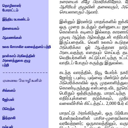
உரையைக் கீழே பிரசுரிக்கிறோம்
தொழிலாளர்
ஆசிரியர் குழுவின் தலைவரும், அம
போராட்டம்
செயலாளரும் ஆவார்.
இந்திய உபகண்டம்
இன்னும் இரண்டு மாதங்களில் ஐக்க
ஒரு முறை நடத்தும் தன்னுடைய ஜனாத
நினைவகம்
கொள்ளக் கடினம் இல்லாத காரணங்க
முடிவு ஆழ்ந்த ஆர்வத்துடன் எதிர்பா
ஆவணங்கள்
இருப்பதைவிட வெளி உலகம் கூடுதல
உலக சோசலிச வலைத்தளம் பற்றி
அமெரிக்கா ஓர் ஆபத்தான நாட
அடைவதற்கு எதையும் செய்யத் தய
நான்காம் அகிலத்தின்
வெறியர்களின் கட்டுப்பாட்டிற்கு உட்
அனைத்துலக குழு
வாதிடப் போகும் கருத்து இதுவல்ல.
பற்றி
கடந்த வாரத்தில், நியூ யோர்க் நகர
ஜோர்ஜ் டபுள்யு. புஷ்ஷை மீண்டும் 
அமெரிக்காவில் ஒரு முதலாளித்து
கொண்டிருந்தது என்பதை விட நூரெம்
சிங்களம்
பெரிதும் ஒத்திருந்தது. மாநாட்டிற்
எதிர்ப்புக்களை தடுக்கவும், முற
ஜேர்மன்
வலைவீச்சில் கிட்டத்தட்ட 2,000 பேர்
பிரெஞ்சு
மாநாட்டு அரங்கிற்குள், ஒரு பிற்
இத்தாலி
போன்றவர்களின் பாசிச-முறையிலா
வரவேற்றனர்; ஒருகாலத்திலும், வர
ரஷ்யன்