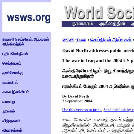
தினசரி செய்திகள், ஆய்வுகள்
:
செய்திகள் ஆய்வுகள்
WSWS
:
Tamil
ஆங்கிலத்தில்
David North addresses public meet
புதிய செய்திகள்
The war in Iraq and the 2004 US pre
செய்தியகம்
ஆஸ்திரேலியாவிலும், நியூ சிலாந்திலும
முன்னோக்கு
உரையாற்றுகிறார்
காங்கிரஸ்
ஈராக்கியப் போரும் 2004 அமெரிக்க 
கலை இலக்கியம்
By David North
7 September 2004
வரலாறு
Use this version to print
|
Send this link by 
நூலகம்
உலக சோசலிச வலைத் தளம் மற்றும
விஞ்ஞானம்
நியூசிலாந்தில், வெலிங்டன், மற்றும
ஆகஸ்ட் 29, செப்டம்பர் 5 தேதிகளில் 
விவாதங்கள்