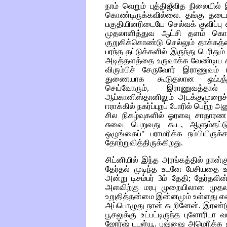
நாம் வெறும் புத்திஜீவித நிலையில் 
கொண்டிருக்கவில்லை. தங்கு தடைய
பகுதியினரிடையே செல்வக் குவிப்பு 
முதலாளித்துவ ஆட்சி தளம் கொ
குறுகிக்கொண்டு செல்லும் தாக்கத்
பரந்த தட்டுக்களில் இருந்து பெரிது
அடித்தளத்தை உருவாக்க வேண்டிய கட
விரும்பிச் சேருவோர் இராணுவம்
துணையாக கூடுதலான
ஒப்ப
செய்வோரும், இராணுவத்தால் க
ஆப்கானிஸ்தானிலும் அடக்குமுறைச
ஈராக்கில் நகர்ப்புறப் போரில் பெற்ற
சில நிகழ்வுகளில் ஓரளவு சாதாரண
சுவை பெறுவது கூட, ஆளும்தட்டு
ஒழுங்கைப்" பராமரிக்க நம்பியிரு
தோற்றுவித்திருக்கிறது.
சிட்னியில் இந்த அரங்கத்தில் நான்
தேர்தல் முடிந்த உடனே பேசியதை உங
அன்று டிசம்பர் 3ம் தேதி; தேர்தலி
அளவிற்கு மரபு முறையிலான முதல
உறுதித்தன்மை இன்னமும் உள்ளது என்
அப்பொழுது நான் கூறினேன். இரண்டு
பூசலுக்கு உட்பட்டிருந்த புளோரிடா
ஜோர்ஷ் டபுள்யூ. புஷ்ஷை அமெரிக்க