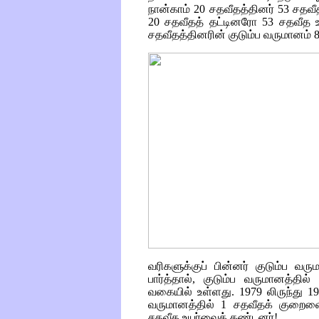
நான்காம் 20 சதவீதத்தினர் 53 சதவ
20 சதவீதத் தட்டினரோ 53 சதவீத உய
சதவீதத்தினரின் குடும்ப வருமானம் 8
வரிகளுக்குப் பின்னர் குடும்ப வ
பார்த்தால், குடும்ப வருமானத்தி
வகையில் உள்ளது. 1979 லிருந்து 19
வருமானத்தில் 1 சதவீதக் குறைவை
சதவீத உயர்வைக் கண்டனர்!