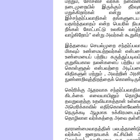
மற்றும், சோசலிச வர்க்க நனவின்
நடைமுறையில் இருக்கும் தீர்வ
மறுக்கிறார்கள் என்று மார்க
இச்சந்தர்ப்பவாதிகள் தங்களு
யதார்த்தவாதம் என்ற பெயரில் நியா
நீங்கள் கோட்பாட்டு உலகில் வாழ்
வாழ்கிறோம்" என்று அவர்கள் கூறுகிற
இத்தகைய செயல்முறை சந்தர்ப்பவா
மிகவும் உண்மையற்றவர்கள் என்பத
உண்மையைப் பற்றிய கருத்துப்படிவம
குறுகியகால நலன்களைப் பற்றிய ம
கொள்ளுதல் என்பவற்றை அடிப்பட
விதிகளுள் மற்றும் , அவற்றின் அர
நுண்ணறிவுத்திறத்தைக் கொண்டிரு
கெர்ரிக்கு ஆதரவாக சந்தர்ப்பவாதி
கிடக்கை எவையாயினும் தொழில
தவறுவதற்கு உதவியாகத்தான் உள்ளன. 
அமெரிக்காவில் எதிர்கொள்ளவேண்
நெருக்கடி ஆழமாக உக்கிரமடையும்
தொழிலாள வர்க்கத்தை அவை தள்ளி
தாராண்மைவாதத்தின் பலபத்தாண்
வர்க்கம் ஜனநாயகக் கட்சியின் ஆ
கொள்ளத் தவறியமை ஒரு வரலாற்ற