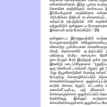
என்னவென்றால், இந்த முறை கூடுதலாக
செலவின தரத்திற்கும் வரக்கூடிய இ
இப்போக்குகள் மாறவில்லை என்றா
அமெரிக்கா நிதியக் கடன்களையும், ந
உள்நாட்டு உற்பத்தியில் 100 சதவி
வந்துவிடும். தன்னுடைய பொருளாதார
இல்லாமல் நாடு போய்விடும்."
[3]
தன்னுடைய இராணுவத்தில் கூடுதல
பொருளாதாரத்தில் சரிந்துகொண்
விளைந்த முக்கியமான காரணியாகும்
மிகத் தொலைவில் நடத்தப்படும்
மற்றொரு பெரிய சுமையாக தேசியப
நடைபெறும் போர் இதற்குத் தக்க உத
இரண்டு படைப்பிரிவுகளை "உறுதிப்
ஒரு பில்லியன் டாலர்கள் ஆகும். ஓர்
அது நியூஸிலாந்தின் மொத்த உள்நாட்
போருக்கு செலவழிக்கப்படும் தொ
செலவினங்களுக்காக ஒதுக்கப்பட்
கூடுல் செலவு ஆகும். சட்டமன்ற வ
கணக்கீட்டின்படி, புஷ் நிர்வ
செலவுகளுக்காக ஒதுக்கப்படும் தெ
தெரிகிறது. இன்னும் கூடுதல
செலவினங்களுக்காக ஒதுக்கப்படவே