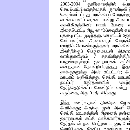
2003-2004 குளிர்காலத்தில் ஆ
செயல்பாட்டுவாதத்தைத் தூண்டிவி
கொள்ளப்பட்டது ஈராக்கியப் போருக்க
வாக்களாளிப்பவர்கள் என்று அடையாளம
சதவிகிதத்தினர் ஈராக் போரை எதி
இதையொட்டி நியூ ஹாம்ப்ஷைரின் கவர
புகழை ஈட்ட முடிந்தது. செனட்டர் ஜ
வேட்பாளர்கள் அனைவரும் போருக
மாற்றிக் கொண்டிருந்தனர். ஈராக்கி
இவற்றிற்குப் பெருமையுடன் ஆதர
வாக்குகளிலும் 7 சதவிகிதத்தி
மாதங்களுக்கும் ஜனநாயகக் கட்சி
என்றுதான் தோன்றியிருந்தது. 
தாக்குதலுக்கு அவர் உட்பட்டார்; 
ஊடகம் அறிவித்தது. செய்தி ஊடகப் 
நவம்பர் தேர்தல்களில் வெற்
தேர்ந்தெடுக்கப்படவேண்டும் என்
கருத்தை, அது பிரதிபலித்தது.
இந்த உணர்வுதான் திடீரென ஜோன் க
அளித்தது; அதற்கு முன் அவர் செல
செய்தி ஊடகத்தின் நிதானத் தன்
ஜனநாயகக் கட்சி வாக்காளர்களுக்க
தேர்தல்கள் நடைபெற்றன -- ஒரு போர்
வெறிபிடித்த தேசிய உணர்வை உற