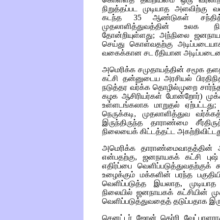
நிறுத்தப்பட முடியாத அளவிற்கு வல
கடந்த 35 ஆண்டுகள் சந்தித
முதலாளித்துவத்தின் உலக நில
தோன்றியுள்ளது; அந்நிலை ஜனநாயக
செய்து கொள்வதற்கு அடிப்படையாக
வகைக்கான சட ரீதியான அடிப்படையை 
அமெரிக்க சமுதாயத்தின் சமூக தளத்
கட்சி தன்னுடைய அரசியல் பிரதிநி
நடுத்தர வர்க்க தொழில்முறை சார்ந்
கழக ஆசிரியர்கள் போன்றோர்) முக
உள்ளடங்கலாக மாறுதல் ஏற்பட்டது
நெருக்கடி, முதலாளித்துவ வர்க்க
இருந்திருந்த தாராண்மை சீர்தி
நிலையைக் கிட்டத்தட்ட அகற்றிவிட்டத
அமெரிக்க தாராண்மைவாதத்தின் அ
என்பதற்கு, ஜனநாயகக் கட்சி புஷ்
எதிர்ப்பை வெளிப்படுத்துவதற்குக
உழைக்கும் மக்களின் பரந்த பகுதிய
வெளிப்படுத்த இயலாத, முடியாத
நிலையில் ஜனநாயகக் கட்சியின் முக
வெளிப்படுத்துவதைத் தடுப்பதாக இரு
செனட்டர் ஜோன் கெர்ரி வேட்பாளர