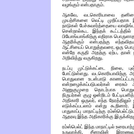
வழங்கும் என்பதாகும்.
ஆகவே, வடகொரியாவை தனிமைப்
முயற்சிகளை வெட்டி முறிப்பதாக
நாடுகள் பேச்சுவார்த்தையை வாஷிங்டன
சென்றால்கூட இந்தக் கூட்டத்தில
பியோங்யாங்கிற்கு எதிராக பொரு
ஆதரிக்கும் என்பதற்கு எந்தவி
ஆட்சியைப் பொறுத்தவரை, ஒரு பொ
என்றே கருதி அதற்கு ஏற்ப, தான் ந
அறிவித்து வருகிறது.
நடப்பு முட்டுக்கட்டை நிலை, புஷ
போட்டுள்ளது. வடகொரியாவிற்கு 
பொதுவான உடன்பாடு காணப்பட்டால
என்றழைக்கப்படுபவர்கள் ரைசும் 
அணுகுமுறை தொடர்பாக பொறுமை
நிருபர்கள் குழு ஒன்றிடம் பேட்டியளித
அதிகாரி ஒருவர், எந்த நேரத்திலும் 
எடுக்கப்படலாம் என்று கூறினார்.
பாதுகாப்பு மாநாட்டிற்கு ரம்ஸ்பெ
ஆதரவு இந்த அதிகாரிக்கு இருக்கிறத
ரம்ஸ்பெல்ட் இந்த மாநாட்டில் உரையாற
உருவாக்கி, சீனாவின் இராணு