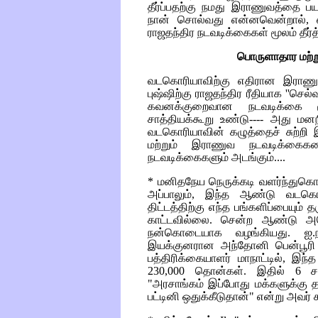
தீர்ப்பதற்கு நமது இராணுவத்தை பய
நான் சொல்வது என்னவென்றால், 
ராஜதந்திர நடவடிக்கைகள் மூலம் தீர்
பொருளாதார மற்
வடகொரியாவிற்கு எதிரான இராணுவ
புஷ்ஷிற்கு ராஜதந்திர ரீதியாக ''செ
கவனக்குறைவான நடவடிக்கை மூ
சாத்தியக்கூறு உண்டு---- அது மன
வடகொரியாவின் கழுத்தைச் சுற்றி
மற்றும் இராணுவ நடவடிக்கைகளை
நடவடிக்கைகளும் அடங்கும்....
* மனிதநேய நெருக்கடி வளர்ந்துகெ
அப்பாலும், இந்த ஆண்டு வடகெ
திட்டத்திற்கு எந்த பங்களிப்பையும
காட்டவில்லை. சென்ற ஆண்டு 
நன்கொடையாக வழங்கியது. ஐ.
இயக்குனரான அந்தோனி பென்பூரி
பத்திரிக்கையாளர் மாநாட்டில், இந
230,000 தொன்கள். இதில் 6 சத
"அரசாங்கம் இப்போது மக்களுக்கு 
பட்டினி ஒதுக்கீடுதான்" என்று அவர் 