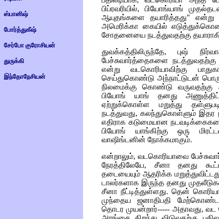
பிப்ரவரியில், பியோங்யாங் முதல
ஸ்பானிஷ்
ஆயுதங்களை தயாரித்தது" என்று அற
அமெரிக்கா கையில் எடுத்துக்கொ
போர்த்துகீஷ்
சோதனையை நடத்துவதற்கு தயாராகிக்க
சேர்போ குரோசியன்
துவக்கத்திலிருந்தே, புஷ் நிர
பேச்சுவார்த்தைகளை நடத்துவதற்கு ம
துருக்கி
என்று வடகொரியாவிற்கு பாதுகா
இந்தோநேசியன்
செய்துகொண்டு அந்நாட்டுடன் பொ
நிலமைக்கு கொண்டு வருவதற்கு
பியோங் யாங் தனது அணுத்திட்
ஏற்றுக்கொள்ள மறுத்து தள்ளுபட
நடத்துவது, கலந்துகொள்ளும் இதர ந
எதிராக கடுமையான நடவடிக்கைகளை எ
பியோங் யாங்கிற்கு ஒரு மிரட
வாஷிங்டனின் நோக்கமாகும்.
என்றாலும், வடகொரியாவை பேச்சுவார்
நேரத்திலேயே, சீனா தனது கூட்
தடையையும் ஆதரிக்க மறுத்துவிட்டது.
டாலர்களாக இருந்த தனது முதலீடு
சீனா நீட்டித்துள்ளது. தென் கொ
முந்தைய ஜனாதிபதி மேற்கொண
தொடர முயன்றார்----- அதாவது, வ
அரங்கை திறந்து விடுவதற்கு ப