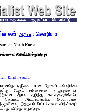
்வுகள்
:
கொரியா
:
ஆசியா
essure on North Korea
்தங்களை தீவிரப்படுத்துகிறது
email
|
Email the author
ிரமானதொரு நிலைப்பாட்டை நோக்கி அமெரிக்கா
்பதற்கு மேலும் சமிக்கைகள் எழுந்துள்ளன.
றிற்கான நேரம் குறித்து உள்ளுக்குள்ளேயே
் நிர்வாகம் பியோங்யாங்கின் (
Pyongyang)
 தனிமைப்படுத்தவும் மிரட்டல்களை விடுக்கவும்
்ந்து எடுத்து வருகிறது.