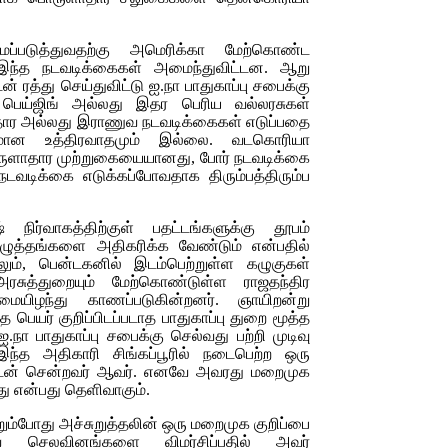
படுத்துவதற்கு அமெரிக்கா மேற்கொண்ட
 இந்த நடவடிக்கைகள் அமைந்துவிட்டன. ஆறு
் ரத்து செய்துவிட்டு ஐ.நா பாதுகாப்பு சபைக்கு
் பெய்ஜிங் அல்லது இதர பெரிய வல்லரசுகள்
ளாதார அல்லது இராணுவ நடவடிக்கைகள் எடுப்பதை
தமான உத்திரவாதமும் இல்லை. வடகொரியா
ருளாதார முற்றுகையையானது, போர் நடவடிக்கை
டவடிக்கை எடுக்கப்போவதாக திரும்பத்திரும்ப
் நிர்வாகத்திற்குள் பதட்டங்களுக்கு தூபம்
அழுத்தங்களை அதிகரிக்க வேண்டும் என்பதில்
ும், பென்டகனில் இடம்பெற்றுள்ள கழுகுகள்
அரசுத்துறையும் மேற்கொண்டுள்ள ராஜதந்திர
யிழந்து காணப்படுகின்றனர். ஞாயிறன்று
்த பெயர் குறிப்பிடப்படாத பாதுகாப்பு துறை மூத்த
ஐ.நா பாதுகாப்பு சபைக்கு செல்வது பற்றி முடிவு
 இந்த அதிகாரி சிங்கப்பூரில் நடைபெற்ற ஒரு
ல்ட்டுடன் சென்றவர் ஆவர். எனவே அவரது மறைமுக
ு என்பது தெளிவாகும்.
்றும்போது அச்சுறுத்தலின் ஒரு மறைமுக குறிப்பை
வ செலவினங்களை விமர்சிப்பதில் அவர்