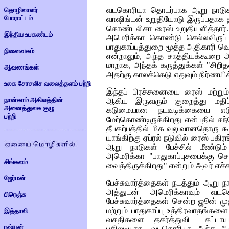
வடகொரியா தொடர்பாக ஆறு நாடுகள
தொழிலாளர்
போராட்டம்
வாஷிங்டன் உறுதியோடு இருப்பதாக
கொண்டலிசா ரைஸ் உறுதியளித்தார்
இந்திய உபகண்டம்
அமெரிக்கா கொண்டு செல்லவிருப்ப
பாதுகாப்புத்துறை மூத்த அதிகாரி வ
நினைவகம்
என்றாலும், அந்த சாத்தியக்கூறை அ
மாறாக, அந்தக் கருத்துக்கள் "சிறி
ஆவணங்கள்
அதற்கு காலக்கெடு எதுவும் நிர்ணயிக
உலக சோசலிச வலைத்தளம் பற்றி
இந்தப் பிரச்சனையை ரைஸ் மற்றும் 
நான்காம் அகிலத்தின்
ஆகிய இருவரும் குறைத்து மதிப்ப
அனைத்துலக குழு
கடுமையான நடவடிக்கையை எடுப
பற்றி
மேற்கொண்டிருக்கிறது என்பதில் ச
தீபகற்பத்தில் மிக வலுவானதொரு க
யாங்கிற்கு ஏப்ரல் நடுவில் ரைஸ் பகி
ஆறு நாடுகள் பேச்சில் மீண்டும்
அமெரிக்கா "பாதுகாப்புசபைக்கு செ
சிங்களம்
வைத்திருக்கிறது" என்றும் அவர் எச்சர
ஜேர்மன்
பேச்சுவார்த்தைகள் நடத்தும் ஆறு ந
அத்துடன் அமெரிக்காவும் வடகொர
பிரெஞ்சு
பேச்சுவார்த்தைகள் சென்ற ஜூன் மு
மற்றும் பாதுகாப்பு உத்திரவாதங்
இத்தாலி
வசதிகளை தகர்த்துவிட கட்டாயப்
ரஷ்யன்
பதிலடியாக, வடகொரியா அந்த பேச