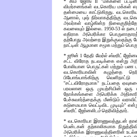
* கிம் ஜோங்
Il
"மக்களை பட்டினி 
விமர்சனங்கள் வடகொரிய மக்கள் எத
தன்மையை காட்டுகிறது. வடகொரி
ஆனால், புஷ் நிர்வாகத்திற்கு வட
அவர்கள் வாழ்கின்ற நிலைகுறித்த
கவலையும் இல்லை. 1950-53 ல் நடைபெ
எதிராக அமெரிக்கா பொருளாதாரத
தற்போது அவற்றை இறுக்குவதற்கு மே
நாட்டின் ஆழமான சமூக மற்றும் பொர
* ஜூன் 1 தேதி
வேர்ல் ஸ்டீரிட் ஜேர்ன
சட்ட விரோத நடவடிக்கை என்று அற
போலியான பொருட்கள் மற்றும் பண 
வடகொரியாவின் கழுத்தை நெரி
பியோங்யாங்கிற்கு வெளிநாட்ட
''சட்டவிரோதமாக'' நடப்பதை ஏவுகண
பரவலான ஒரு முயற்சியின் ஒரு ப
நோக்கங்களை அமெரிக்க அதிகா
பேச்சுவார்த்தைக்கு மீண்டும் வராவ
கடுமையாக வெட்டிவிட முடியும்'' எ
ஸ்டீரிட் ஜேர்னலிடம்
தெரிவித்தார்.
* வடகொரியா இராணுவத்துடன் தான் 
பென்டகன் தற்காலிகமாக நிறுத்திவி
அமெரிக்க இராணுவத்தினரின் உடல்க