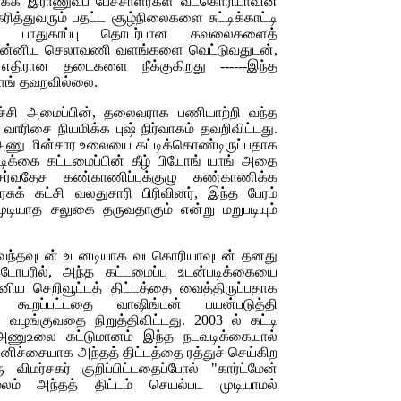
க்க இராணுவப் பேச்சாளர்கள் வடகொரியாவின்
ித்துவரும் பதட்ட சூழ்நிலைகளை சுட்டிக்காட்டி
ின் பாதுகாப்பு தொடர்பான கவலைகளைத்
ு, அன்னிய செலாவணி வளங்களை வெட்டுவதுடன்,
 எதிரான தடைகளை நீக்குகிறது ------இந்த
ாங் தவறவில்லை.
்ச்சி அமைப்பின், தலைவராக பணியாற்றி வந்த
 வாரிசை நியமிக்க புஷ் நிர்வாகம் தவறிவிட்டது.
அணு மின்சார உலையை கட்டிக்கொண்டிருப்பதாக
ன்படிக்கை கட்டமைப்பின் கீழ் பியோங் யாங் அதை
்வதேச கண்காணிப்புக்குழு கண்காணிக்க
ரசுக் கட்சி வலதுசாரி பிரிவினர், இந்த பேரம்
ுடியாத சலுகை தருவதாகும் என்று மறுபடியும்
்கு வந்தவுடன் உடனடியாக வடகொரியாவுடன் தனது
ோபரில், அந்த கட்டமைப்பு உடன்படிக்கையை
ேனிய செறிவூட்டத் திட்டத்தை வைத்திருப்பதாக
க கூறப்பட்டதை வாஷிங்டன் பயன்படுத்தி
ழங்குவதை நிறுத்திவிட்டது. 2003 ல் கட்டி
 அணுஉலை கட்டுமானம் இந்த நடவடிக்கையால்
ன்னிச்சையாக அந்தத் திட்டத்தை ரத்துச் செய்கிற
ிமர்சகர் குறிப்பிட்டதைப்போல் "கார்ட்மேன்
ம் அந்தத் திட்டம் செயல்பட முடியாமல்