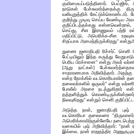
குவிமையப்படுத்தினார். பெய்ஜிங்,
நாடுகள் பேச்சுவார்த்தைக்கு த
வலியுறுத்திக் கேட்டுக்கொண்டார்.
குறித்து முடிவு செய்ய வேண்டிய அவசிய
குறிப்பிடத்தக்கது என்னவென்றால்
செய்து, சீன இராணுவம் பற்றி ரஸ
மதிப்பிட்டு, அமெரிக்க-சீன உறவு
சிறப்பாக அமைந்திருக்கிறது'' என்றுஅ
துணை ஜனாதிபதி ரிச்சர்ட் செனி
பேட்டியிலும் இந்த கருத்து வேறுபா
பெரிய பிரச்சனை'' என்று அவர் வர்ணி
[
ஆறு நாட்கள்
]
பேச்சுவார்த்தைக
சாதாரணமாக அறிவித்தார்
.
அதற்கு 
என்ற நோக்கில் வடகொரியாவின் தல
தலைவர்களில் ஒருவர்'' என்று வர்ண
போலீஸ் அரசை நடத்துகிறார் என்ற
தத்தளித்துக் கொண்டிருக்கின்றனர
நிலவுகிறது'' என்றும் செனி குறிப்பிட்டா
அடுத்த நாள், ஜனாதிபதி புஷ் 
வடகொரியா தலைவரை "திருவாளர் கிம
அமெரிக்காவிற்குள்ளேயே நடைபெற்ற
வகையில் புஷ் அறிவித்தார்: "நான
இல்லை. நான் ராஜதந்திர அணுகுமுற