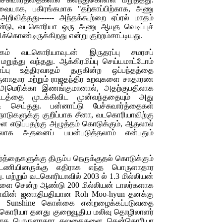
்தடவையாக, பகிரங்கமாக "தற்காப்பிற்காக, அணு
ிவித்தது------ அந்தக்கூற்றை ஏப்ரல் மாதம்
ண்டு, வடகொரியா ஒரு அணு ஆயுத வெடிப்புச்
ொண்டிருக்கிறது என்று குற்றம்சாட்டியது.
்வாகம் வடகொரியாவுடன் இருதரப்பு சமரசப்
றுத்து வந்தது. ஆக்கிரமிப்பு செய்யமாட்டோம்
ப்பு உத்திரவாதம் தருகின்ற ஒப்பந்தத்தை
ருளாதார மற்றும் ராஜதந்திர உறவுகளை சாதாரண
 அமெரிக்கா இணங்குமானால், அதற்குபதிலாக
டத்தை முடக்கிவிட முன்வந்ததையும் அது
ி செய்தது. பன்னாட்டு பேச்சுவார்த்தைகள்
ாடுகளுக்கு குறிப்பாக சீனா, வடகொரியாவிற்கு
டுப்பதற்கு அழுத்தம் கொடுக்கும், ஆதலால்
்டலாக அதனைப் பயன்படுத்தலாம் என்பதும்
த்தைகளுக்கு திரும்ப நெருக்குதல் கொடுக்கும்
டணியினருக்கு எதிராக எந்த பொருளாதார
 மற்றும் வடகொரியாவில் 2003 ல் 1.3 மில்லியன்
களை சென்ற ஆண்டு 200 மில்லியன் டாலர்களாக
ரியாவின் ஜனாதிபதியான
Roh Moo-hyun
தனக்கு
்ட
Sunshine
கொள்கை என்றழைக்கப்படுவதை
ட கொரியா தனது குறைவூதிய மலிவு தொழிலாளர்
திலாக பொருளாதார சலுகைகளை தென்கொரியா