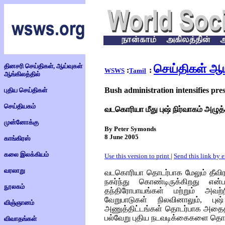
தினசரி செய்திகள், ஆய்வுகள்
செய்திகள் ஆய
:
:
WSWS
Tamil
ஆங்கிலத்தில்
Bush administration intensifies pr
புதிய செய்திகள்
செய்தியகம்
வடகொரியா மீது புஷ் நிர்வாகம் அழுத
முன்னோக்கு
By Peter Symonds
8 June 2005
காங்கிரஸ்
கலை இலக்கியம்
Use this version to print
|
Send this link by 
வரலாறு
வடகொரியா தொடர்பாக மேலும் தீவ
நகர்ந்து கொண்டிருக்கிறது என
நூலகம்
தந்திரோபாயங்கள் மற்றும் அவற்
வேறுபாடுகள் நிலவினாலும், புஷ
விஞ்ஞானம்
அணுத்திட்டங்கள் தொடர்பாக அதைத்
பல்வேறு புதிய நடவடிக்கைகளை தொடர
விவாதங்கள்