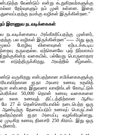
ன்படுத்த வேண்டும் என்று கூறுகிறவர்களுக்கு
எல்லா தேர்வுகளும் நம் முன் உள்ளன. இதை
த்துவைப்பதற்கு நமக்கு வழிகள் இருக்கின்றன."
றும் இராணுவ நடவடிக்கைகள்
 நடவடிக்கையை அங்கீகரிப்பதற்கு முன்னர்,
ல்வதற்கு பல வழிகள் இருக்கின்றன"----- அது ஒரு
லம் பேரழிவு விளைவுகள் ஏற்படக்கூடிய
நிறைவு தருவதல்ல. ஏற்கெனவே புஷ் நிர்வாகம்
 இறுக்குகின்ற வகையில், பல்வேறு பொருளாதார
 எடுத்திருக்கிறது. அவற்றில் கீழ்கண்ட
ாண்டு வருகிறது என்பதற்கான சமிக்கைகளுக்கு
ாரியாவிற்கான ஐ.நா அவசர உணவு உதவித்
் தருமா என்பதை இதுவரை வாஷிங்டன் கோடிட்டுக்
அமெரிக்கா 50,000 தொன் உணவு வகைகளை
நா உலக உணவுத் திட்டத்திற்கான ஆசிய
 மே 27 ல் தென்கொரியாவில் நடைபெற்ற ஒரு
்த ஆண்டிற்கு தேவைப்படும் உணவுப் பொருட்கள்
வீதம்தான் ஜ.நா அமைப்பு வழங்கியுள்ளது.
தர முடிகிற உணவு தினசரி 250 கிராம். இது ஒரு
கூறினார்.