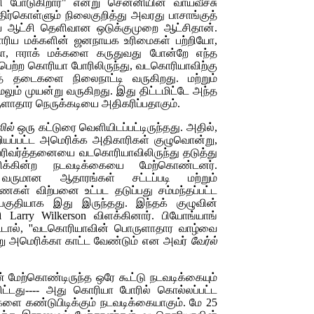
போடுகிறார்" என்று சென்னியின் வாய்வீச்சு
ிர்கொள்ளும் நிலைகுறித்து அவரது பாசாங்குத்
ய ஆட்சி தெளிவான ஒடுக்குமுறை ஆட்சிதான்.
கொரிய மக்களின் ஜனநாயக உரிமைகள் பற்றியோ,
ோ, ஈராக் மக்களை கருதுவது போன்றே எந்த
ற்ற கொரியா போரிலிருந்து, வடகொரியாவிற்கு
் தடைகளை நிலைநாட்டி வருகிறது. மற்றும்
லும் முயன்று வருகிறது. இது திட்டமிட்டே அந்த
ுளாதார நெருக்கடியை அதிகரிப்பதாகும்.
லில்
ஒரு கட்டுரை வெளியிடப்பட்டிருந்தது. அதில்,
ியப்பட்ட அமெரிக்க அதிகாரிகள் குழுவொன்று,
பரிவர்த்தனையை வடகொரியாவிலிருந்து தடுத்து
க்கின்ற நடவடிக்கையை மேற்கொண்டனர்.
ு வருமான ஆதாரங்கள் சட்டப்படி மற்றும்
ைகள் விற்பனை உட்பட தடுப்பது சம்மந்தப்பட்ட
குதியாக இது இருந்தது. இந்தக் குழுவின்
ரி
Larry Wilkerson
விளக்கினார். பியோங்யாங்
ிட்டால், ''வடகொரியாவின் பொருளாதார வாழ்வை
ன்று அமெரிக்கா காட்ட வேண்டும் என அவர்
வேர்ல்
மேற்கொண்டிருந்த ஒரே கூட்டு நடவடிக்கையும்
ட்டது---- அது கொரியா போரில் கொல்லப்பட்ட
ளை கண்டுபிடிக்கும் நடவடிக்கையாகும். மே 25