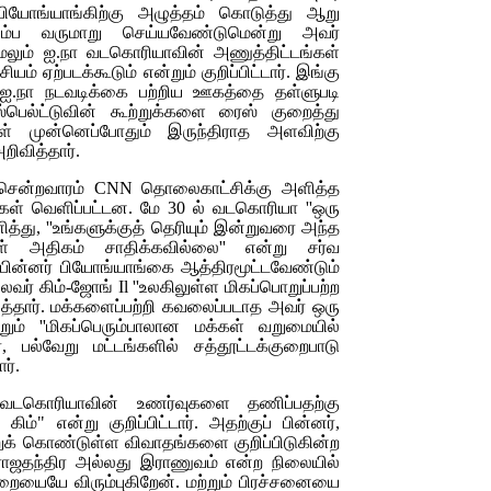
 பியோங்யாங்கிற்கு அழுத்தம் கொடுத்து ஆறு
ிரும்ப வருமாறு செய்யவேண்டுமென்று அவர்
 மேலும் ஐ.நா வடகொரியாவின் அணுத்திட்டங்கள்
ம் ஏற்படக்கூடும் என்றும் குறிப்பிட்டார். இங்கு
, ஐ.நா நடவடிக்கை பற்றிய ஊகத்தை தள்ளுபடி
்பெல்ட்டுவின் கூற்றுக்களை ரைஸ் குறைத்து
கள் முன்னெப்போதும் இருந்திராத அளவிற்கு
றிவித்தார்.
 சென்றவாரம்
CNN
தொலைகாட்சிக்கு அளித்த
டுகள் வெளிப்பட்டன. மே 30 ல் வடகொரியா ''ஒரு
த்து, ''உங்களுக்குத் தெரியும் இன்றுவரை அந்த
ள் அதிகம் சாதிக்கவில்லை'' என்று சர்வ
பின்னர் பியோங்யாங்கை ஆத்திரமூட்டவேண்டும்
ைவர் கிம்-ஜோங்
Il
''உலகிலுள்ள மிகப்பொறுப்பற்ற
ித்தார். மக்களைப்பற்றி கவலைப்படாத அவர் ஒரு
ும் ''மிகப்பெரும்பாலான மக்கள் வறுமையில்
், பல்வேறு மட்டங்களில் சத்தூட்டக்குறைபாடு
ர்.
வடகொரியாவின் உணர்வுகளை தணிப்பதற்கு
்" என்று குறிப்பிட்டார். அதற்குப் பின்னர்,
ுக் கொண்டுள்ள விவாதங்களை குறிப்பிடுகின்ற
் ராஜதந்திர அல்லது இராணுவம் என்ற நிலையில்
ையையே விரும்புகிறேன். மற்றும் பிரச்சனையை