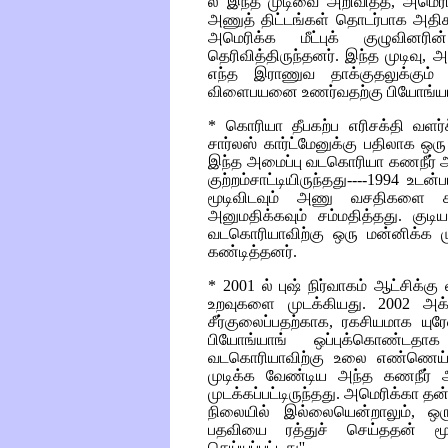
ல் இந்த முடிவை அறிவித்த, அமெரி
அணுத் திட்டங்கள் தொடர்பாக அதிகர
அமெரிக்க மீட்புக் குழுவினர
தெரிவித்திருந்தனர். இந்த முடிவ
எந்த இராணுவ தாக்குதலுக்கும்
விளைபயனை உணர்வதற்கு பியோங்ய
* கொரியா தீபகற்ப எரிசக்தி வளர
சார்லஸ் கார்ட்மேனுக்கு பதிலாக ஒரு
இந்த அமைப்பு வடகொரியா கணநீர் 
குற்றம்சாட்டியிருந்தது----1994 உட
மூடிவிடவும் அணு வசதிகளை சர
அனுமதிக்கவும் சம்மதித்தது. குடிய
வடகொரியாவிற்கு ஒரு மன்னிக்க ம
கண்டித்தனர்.
* 2001 ல் புஷ் நிர்வாகம் ஆட்சிக
உறவுகளை முடக்கியது. 2002 அக்ட
சீர்குலைப்பதற்காக, ரகசியமாக யுர
பியோங்யாங் ஒப்புக்கொண்டதா
வடகொரியாவிற்கு உலை எண்ணெய் வ
முடிக்க வேண்டிய அந்த கணநீர்
முடக்கப்பட்டிருந்தது. அமெரிக்கா த
நிலையில் இல்லையென்றாலும், ஒரு வ
பதவியை ரத்துச் செய்ததன் மூல
செய்யப்பட்டது''.