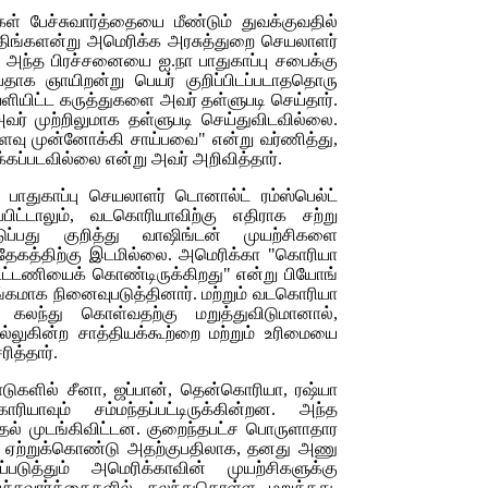
் பேச்சுவார்த்தையை மீண்டும் துவக்குவதில்
 திங்களன்று அமெரிக்க அரசுத்துறை செயலாளர்
. அந்த பிரச்சனையை ஐ.நா பாதுகாப்பு சபைக்கு
தாக ஞாயிறன்று பெயர் குறிப்பிடப்படாததொரு
ெளியிட்ட கருத்துகளை அவர் தள்ளுபடி செய்தார்.
வர் முற்றிலுமாக தள்ளுபடி செய்துவிடவில்லை.
தளவு முன்னோக்கி சாய்பவை" என்று வர்ணித்து,
்கப்படவில்லை என்று அவர் அறிவித்தார்.
பாதுகாப்பு செயலாளர் டொனால்ட் ரம்ஸ்பெல்ட்
ிட்டாலும், வடகொரியாவிற்கு எதிராக சற்று
்பது குறித்து வாஷிங்டன் முயற்சிகளை
ந்தேகத்திற்கு இடமில்லை. அமெரிக்கா "கொரியா
ூட்டணியைக் கொண்டிருக்கிறது" என்று பியோங்
ரங்கமாக நினைவுபடுத்தினார். மற்றும் வடகொரியா
 கலந்து கொள்வதற்கு மறுத்துவிடுமானால்,
ல்லுகின்ற சாத்தியக்கூற்றை மற்றும் உரிமையை
ித்தார்.
ாடுகளில் சீனா, ஜப்பான், தென்கொரியா, ரஷ்யா
ியாவும் சம்மந்தப்பட்டிருக்கின்றன. அந்த
தல் முடங்கிவிட்டன. குறைந்தபட்ச பொருளாதார
களை ஏற்றுக்கொண்டு அதற்குபதிலாக, தனது அணு
படுத்தும் அமெரிக்காவின் முயற்சிகளுக்கு
்சுவார்த்தைகளில் கலந்துகொள்ள மறுத்தது.