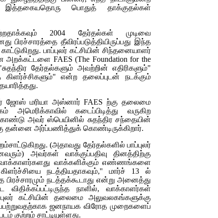
ும் இத்தகையதொரு பொதுத் தாக்குதல்கள்
றதாக்கவும் 2004 தேர்தல்கள் முடிவை
தனது பிரச்சாரத்தை தீவிரப்படுத்தியிருப்பது இந்த
ாட்டுகிறது. பாப்புலர் கட்சியின்
சிந்தனையாளர்
கான அறக்கட்டளை
FAES
(
The Foundation for the
"சுதந்திர தேர்தல்களும் அவற்றின் எதிரிகளும்"
த கிளர்ச்சிகளும்" என்ற தலைப்புடன் நடக்கும்
தயாரித்தது.
தமர் ஜோஸ் மரியா அஸ்னார்
FAES
ற்கு தலைமை
வாகம் அமெரிக்காவில் கடைப்பிடித்து வருகிற
ண்டு அவர் ஸ்பெயினில் சுதந்திர சந்தையின்
ு தன்னை அர்ப்பணித்துக் கொண்டிருக்கிறார்.
றம்சாட்டுகிறது. (அதாவது தேர்தல்களில் பாப்புலர்
ும்) அவர்கள் வாக்குப்பதிவு தினத்திற்கு
து வாக்காளர்களது வாக்களிக்கும் எண்ணங்களை
கிளர்ச்சியை நடத்தியதாகவும்,'' மார்ச் 13 ல்
ந்த பிரச்சாரமும் நடத்தக்கூடாது என்று அனைத்து
 விதிக்கப்பட்டிருந்த நாளில், வாக்காளர்கள்
ாப்புலர் கட்சியின் தலைமை அலுவலகங்களுக்கு
ப்பற்றுவதற்காக ஜனநாயக விரோத முறைகளைப்
ம் குற்றம் சாட்டியுள்ளது.