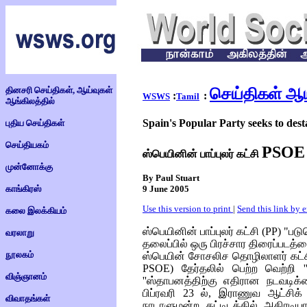
தினசரி செய்திகள், ஆய்வுகள்
செய்திகள் ஆய
:
:
WSWS
Tamil
ஆங்கிலத்தில்
Spain's Popular Party seeks to de
புதிய செய்திகள்
செய்தியகம்
PSO
ஸ்பெயினின் பாப்புலர் கட்சி
முன்னோக்கு
By Paul Stuart
9 June 2005
காங்கிரஸ்
Use this version to print
|
Send this link by 
கலை இலக்கியம்
ஸ்பெயினின் பாப்புலர் கட்சி (
PP
) "படு
வரலாறு
தலைப்பில் ஒரு பிரச்சார திரைப்படத்தை
நூலகம்
ஸ்பெயின் சோசலிச தொழிலாளர் கட
PSOE)
தேர்தலில் பெற்ற வெற்றி '
விஞ்ஞானம்
''ஸ்தாபனத்திற்கு எதிரான நடவடிக
பிப்ரவரி 23 ல், இராணுவ ஆட்சிக்
விவாதங்கள்
நாடாளுமன்ற கட்டிடத்தில் அதிரடிய