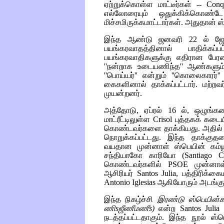
ஏற்றுக்கொள்ள மாட்டீர்கள் --
Conqu
எல்லோரையும் ஒதுக்கிக்கொண்
மிச்சமிருக்கமாட்டார்கள். அதுதான் ஸ்
இந்த ஆண்டு ஜனவரி 22 ல் ஜோச
பயங்கரவாதத்தினால் பாதிக்கப
பயங்கரவாதிகளுக்கு எதிரான பேர
''நன்றாக உடையணிந்த'' ஆண்களும்
''பொய்யர்'' என்றும் ''கொலைகார
கைகளினால் தாக்கப்பட்டார். மற்ற
முயன்றனர்.
அத்தோடு, ஏப்ரல் 16 ல், ஒழுங்கமை
மாட்ரீட்டிலுள்ள
Crisol
புத்தகக் கடைய
கொண்டவர்களை தாக்கியது. அதில் ஐ
நொறுக்கப்பட்டது. இந்த தாக்குத
வயதான முன்னாள் ஸ்பெயின் கம்ய
சந்தியாகோ காரியோ (
Santiago C
கொண்டவர்களில்
PSOE
முன்னா
ஆசிரியர்
Santos Julia
, பத்திரிக்க
Antonio Iglesias
ஆகியோரும் அடங்கு
இந்த நிகழ்ச்சி
இரண்டு ஸ்பெயின்க
ணிsஜீணீமணீs)
என்ற
Santos Julia
எ
நடத்தப்பட்டதாகும். இந்த நூல் ஸ்ப