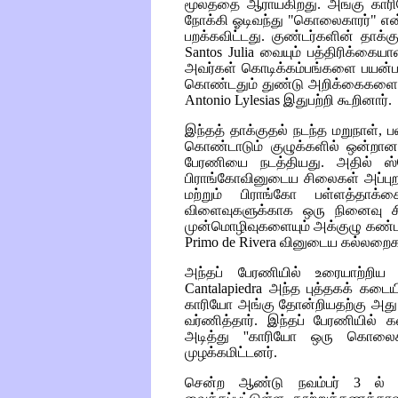
மூலத்தை ஆராய்கிறது. அங்கு காரிய
நோக்கி ஓடிவந்து "கொலைகாரர்" என
பறக்கவிட்டது. குண்டர்களின் தாக்க
Santos Julia
வையும் பத்திரிக்கையா
அவர்கள் கொடிக்கம்பங்களை பயன்படு
கொண்டதும் துண்டு அறிக்கைகளை 
Antonio Lylesias
இதுபற்றி கூறினார்.
இந்தத் தாக்குதல் நடந்த மறுநாள், ப
கொண்டாடும் குழுக்களில் ஒன்றான 
பேரணியை நடத்தியது. அதில் ஸ்ப
பிராங்கோவினுடைய சிலைகள் அப்புற
மற்றும் பிராங்கோ
பள்ளத்தாக்க
விளைவுகளுக்காக ஒரு நினைவு 
முன்மொழிவுகளையும் அக்குழு கண்டன
Primo de Rivera
வினுடைய கல்லறைக
அந்தப் பேரணியில் உரையாற்றி
Cantalapiedra
அந்த புத்தகக் கடைய
காரியோ அங்கு தோன்றியதற்கு அது 
வர்ணித்தார். இந்தப் பேரணியில் க
அடித்து ''காரியோ
ஒரு கொலைகா
முழக்கமிட்டனர்.
சென்ற ஆண்டு நவம்பர் 3 ல் நா