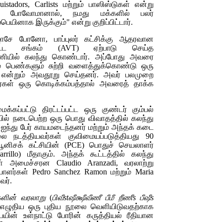
istadors, Carlists
மற்றும் பாஸிஸ்டுகள் என்று
டே போவோமானால், நமது மக்களில் பலர்
பெயினாக இருக்கும்" என்று குறிப்பிட்டார்.
ே போனோ, பாப்புலர் கட்சிக்கு ஆதரவான
்பட்ட சங்கம் (
AVT)
ஏற்பாடு செய்த
ணியில் கலந்து கொண்டார். அப்போது அவரை
 பெண்களும் சுற்றி வளைத்துக்கொண்டு ஒரு
ர்'' என்றும் அவதூறு செய்தனர். அவர் பலமுறை
வர்கள் ஒரு கொடிக்கம்பத்தால் அவரைத் தாக்க
க்கப்பட்டு திரட்டப்பட்ட ஒரு குண்டர் கும்பல்
ில் நடைபெற்ற ஒரு பொது விவாதத்தில் கலந்து
ந்து பேர் காயமடைந்தனர் மற்றும் அந்தக் கடை
லை நடத்தியவர்கள் குவிமையப்படுத்தியது 90
ூனிசக் கட்சியின்
(PCE)
பொதுச் செயலாளர்
arrillo)
மீதாகும். அந்தக் கூட்டத்தில் கலந்து
ள் அமைச்சரன
Claudio Aranzadi,
வரலாற்று
ையாளர்கள்
Pedro Sanchez Ramon
மற்றும்
Maria
வர்.
ளின் வரலாறு
(
பிவீstஷீக்ஷீவீணீ பீமீ றீணீs பீஷீs
ழுதிய ஒரு புதிய நூலை வெளியிடுவதற்காக
ெயின் உள்நாட்டு போரின் கருத்தியல் ரீதியான