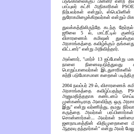
படுகொலைக்குப் பின்னர்
என்ற திரை
பாப்புலர் கட்சி அதிகாரிகள்
PSOE
நிற்பவர்கள் என்றும், ஸ்பெயினின
துரோகமிழைக்கிறவர்கள் என்றும் ம
துவக்கத்திலிருந்தே கடந்த தேர்த
ஜூலை 5 ல், மாட்ரீட்டில் குண்ட
விசாரணைக் கமிஷன் துவங்குவ
அரசாங்கத்தை கவிழ்க்கும் தங்களது
விட்டனர்" என்று அறிவித்தார்.
அஸ்னார், "மார்ச் 13 ஐப்போன்று
நாளை நினைவுபடுத்துவது சிர
பொறுப்பானவர்கள் இடதுசாரிகளில் 
சுற்றி படுமோசமான கறைகள் படிந்திரு
2004 நவம்பர் 29 ல், விசாரணைக் க
அரசாங்கத்தை கவிழ்ப்பதற்கு
P
அனுமதித்ததாக கண்டனம் செய்யும
முன்கண்டிராத அளவிற்கு ஒரு அரசாங
இது'' என்று வர்ணித்து, தமது நிர்வ
கருத்தை அவர்கள் பரப்பினார்கள்
சொன்னார்கள்... அவர்கள் உண்மைய
ஜனநாயகத்தின் விதிமுறைகளை மி
ஆதரவு தந்தார்கள்" என்று அவர் மேலு