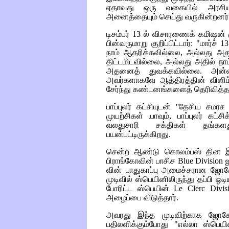
ஏதாவது ஒரு வகையில் அரசியல
அனைத்தையும் செய்து வருகின்றனர்
டிசம்பர் 13 ல் விசாரணைக் கமிஷன்
பின்வருமாறு குறிப்பிட்டார்
:
"மார்ச் 
நாம் ஆதரிக்கவில்லை, அல்லது அது
திட்டமிடவில்லை, அல்லது அதில் நா
அதனைத் துவக்கவில்லை. அன்ற
அவர்களாகவே ஆத்திரத்தின் விளிம்
சேர்ந்து கண்டனங்களைத் தெரிவித்த
பாப்புலர் கட்சியுடன் ''தேசிய சம
முயற்சிகள் யாவும், பாப்புலர் கட்சிக
வலதுசாரி சக்திகள் தங்களது
பயன்பட்டிருக்கிறது.
சென்ற ஆண்டு கொலம்பஸ் தின இ
பிராங்கோவின்
பாசிச
Blue Division
வின் பாதுகாப்பு அமைச்சரான ஜோசே 
முடிவில் ஸ்பெயினிலிருந்து தப்பி ஓடி
போரிட்ட ஸ்பெயின்
Le Clerc Divisi
அழைப்பை விடுத்தார்.
அவரது இந்த முடிவிற்காக
ஜோசே
பதிலளிக்கும்போது "எல்லா ஸ்பெய