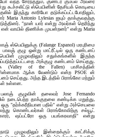
ோ வந்த சேர்ந்ததும், குண்டர் கும்பல் அவரை
்று கூச்சலிட்டு ஸ்பெயினின் தேசியக் கொடியை
ுதலில் இருந்து காரியோ
தடுக்கப்பட்டபோதிலும்,
ளர்
Maria
Antonio Lylesias
ஐயும் தாக்குவதற்கு
த்தினர். "நான் யார் என்று அவர்கள் தெரிந்து
என் வாயில் திணிக்க முயன்றனர்" என்று
Maria
லாஞ் ஸ்பெயினுக்கு
(Falange Espanol)
மரபுரிமை
பாலஞ் குழு ஒன்று மாட்ரீட்டில் ஒரு கண்டனப்
ெயின் முழுவதிலும் சதுக்கங்களில் இருந்த
ப்படுத்தப்பட்டதை அக்குழு கண்டனம் செய்தது.
ை
(Valley of the Fallen)
பாசிசத்தின்
சின்னமாக ஆக்க வேண்டும் என்ற
PSOE
ன்
ம் செய்தது. அந்த இடத்தில் பிராங்கோ மற்றும்
ள் உள்ளன.
ய பலாஞ் குழுவின் தலைவர்
Jose Fernando
ில் நடைபெற்ற தாக்குதலை கண்டிக்க மறுத்து,
ஒரு ''தர்க்கரீதியான பதில்'' என்று அச்செயலை
லந்து கொண்டவர்கள் பிராங்கோவிற்கு
சல்யூட்
ரர், ஷப்பட்ரோ ஒரு பயங்கரவாதி'' என்று
டு முழுவதிலும் இன்றைக்கும் காட்சிக்கு