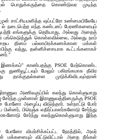
் பொதுக்கருத்தை கொண்டுவர முடிந்த
.
 முன் சாட்சியமளித்த ஷப்பட்ரோ உண்மையிலேயே
13 ல் நடைபெற்ற எந்த கண்டனப் பேரணிகளையும்
பற்றி எங்களுக்கு தெரியாது, அல்லது அதைத்
ம் பங்கெடுத்துக் கொள்ளவில்லை, அல்லது நாம்
ைய தினம் பல்லாயிரக்கணக்கான மக்கள்
பிற்கு வந்து, தன்னிச்சையாக கூட்டங்களாகச்
னர்."
ரச இணக்கம்'' காண்பதற்கு
PSOE
மேற்கொண்ட
்கு
துணிவூட்டவும் மேலும் பகிரங்கமாக தீவிர
 தாக்குதல்களை முடுக்கிவிடவும்தான்
ராணுவ அணிவகுப்பில் கலந்து கொள்ளுமாறு
ஜ சேர்ந்த முன்னாள் இராணுவத்தினருக்கு
PSOE
போனோ அழைப்பு விடுத்தார். உள்நாட்டு போர்
ய பின்னர், பிரெஞ்சு எதிர்ப்பாளர்களோடு சேர்ந்து
on-
னோடு சேர்ந்து கலந்துகொள்ளுமாறு இந்த
 போனோ விமர்சிக்கப்பட்ட நேரத்தில், அவர்
ின் மக்களையும் விட்டுவிட்டால் அதை நீங்கள்