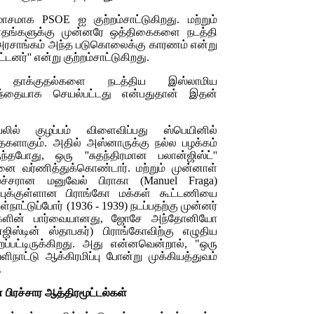
ுமோசமாக
PSOE
ஐ குற்றம்சாட்டுகிறது. மற்றும்
ாதங்களுக்கு முன்னரே ஒத்திகைகளை நடத்தி
 அரசாங்கம் அந்த படுகொலைக்கு காரணம் என்று
னர்'' என்று குற்றம்சாட்டுகிறது.
் தாக்குதல்களை நடத்திய இஸ்லாமிய
்தையாக செயல்பட்டது என்பதுதான் இதன்
லில் குழப்பம் விளைவிப்பது ஸ்பெயினில்
களாகும். அதில் அஸ்னாருக்கு நல்ல பழக்கம்
ோது, ஒரு ''சுதந்திரமான பலான்ஜிஸ்ட்''
ை வர்ணித்துக்கொண்டார். மற்றும் முன்னாள்
ைச்சரான மனுவேல் பிராகா (
Manuel Fraga)
்புக்குள்ளான பிராங்கோ மக்கள் கூட்டணியை
உள்நாட்டுப்போர் (1936 - 1939) நடப்பதற்கு முன்னர்
்களின் பார்வையானது, ஜோசே அந்தோனியோ
ஜிஸ்டின் ஸ்தாபகர்) பிராங்கோவிற்கு எழுதிய
றப்பட்டிருக்கிறது. அது என்னவென்றால், "ஒரு
நாட்டு ஆக்கிரமிப்பு போன்று முக்கியத்துவம்
.
ன் பிரச்சார ஆத்திரமூட்டல்கள்