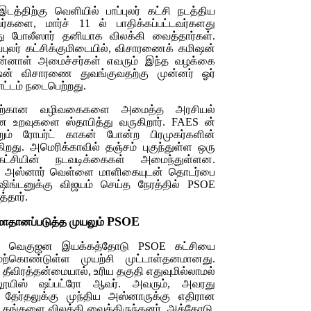
திற்கு வெளியில் பாப்புலர் கட்சி நடத்திய
வர்களை, மார்ச் 11 ல் பாதிக்கப்பட்டவர்களது
்து போலீஸார் தனியாக விலக்கி வைத்தார்கள்.
ாப்புலர் கட்சிக்குமிடையில், விசாரணைக் கமிஷன்
முன்னாள் அமைச்சர்கள் எவரும் இந்த வழக்கை
ிஷன் விசாரணை துவங்குவதற்கு முன்னர் ஓர்
பாட்டம் நடைபெற்றது.
ருவதற்கான வழிவகைகளை அமைத்த அரசியல்
ன உறவுகளை ஸ்தாபித்து வருகிறார்.
FAES
ன்
்றும் ரோபர்ட் காகன் போன்ற பிரமுகர்களின்
கிறது. அமெரிக்காவில் தஞ்சம் புகுந்துள்ள ஒரு
் கட்சியின் நடவடிக்கைகள் அமைந்துள்ளன.
முதல் அஸ்னார் வெள்ளை மாளிகையுடன் தொடர்பை
ஷிங்டனுக்கு விஜயம் செய்த நேரத்தில்
PSOE
்தார்.
PSOE
சமாதானப்படுத்த முயலும்
்த வெகுஜன இயக்கத்தோடு
PSOE
கட்சியை
ேற்கொண்டுள்ள முயற்சி முட்டாள்தனமானது.
தீவிரத்தன்மையால், உரிய தகுதி எதுவுமில்லாமல்
ூயிஸ் ஷப்பட்ரோ ஆவர்.
அவரும், அவரது
 தேர்தலுக்கு முந்திய அஸ்னாருக்கு எதிரான
் தங்களை விலக்கி வைத்திருந்தனர். அத்தோடு,