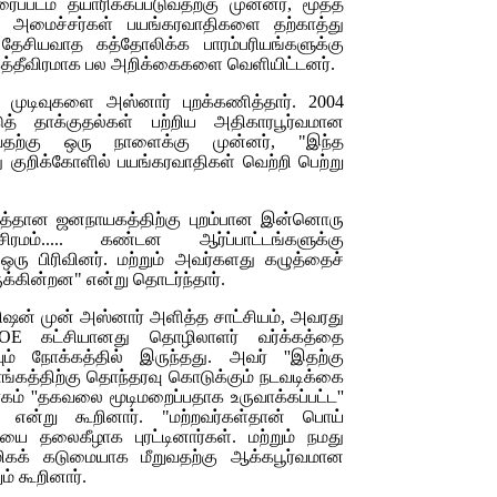
ப்படம் தயாரிக்கப்படுவதற்கு முன்னர், மூத்த
அமைச்சர்கள் பயங்கரவாதிகளை தற்காத்து
் தேசியவாத கத்தோலிக்க பாரம்பரியங்களுக்கு
ிகத்தீவிரமாக பல அறிக்கைகளை வெளியிட்டனர்.
ல் முடிவுகளை அஸ்னார் புறக்கணித்தார். 2004
ுத் தாக்குதல்கள் பற்றிய அதிகாரபூர்வமான
தற்கு ஒரு நாளைக்கு முன்னர், "இந்த
 குறிக்கோளில் பயங்கரவாதிகள் வெற்றி பெற்று
 மகத்தான ஜனநாயகத்திற்கு புறம்பான இன்னொரு
மம்..... கண்டன ஆர்ப்பாட்டங்களுக்கு
ஒரு பிரிவினர். மற்றும் அவர்களது கழுத்தைச்
க்கின்றன" என்று தொடர்ந்தார்.
மிஷன் முன் அஸ்னார் அளித்த சாட்சியம், அவரது
SOE
கட்சியானது தொழிலாளர் வர்க்கத்தை
் நோக்கத்தில் இருந்தது. அவர் ''இதற்கு
்கத்திற்கு தொந்தரவு கொடுக்கும் நடவடிக்கை
ாகம் ''தகவலை மூடிமறைப்பதாக உருவாக்கப்பட்ட''
 என்று கூறினார். "மற்றவர்கள்தான் பொய்
ை தலைகீழாக புரட்டினார்கள். மற்றும் நமது
கக் கடுமையாக மீறுவதற்கு ஆக்கபூர்வமான
ம் கூறினார்.