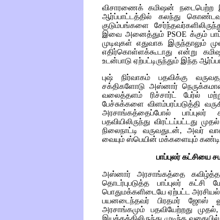
விசாரணைக் கமிஷன் நடைபெற்ற இடத்
ஆர்ப்பாட்டத்தில் கலந்து கொண்ட
குடும்பங்களை சேர்ந்தவர்களிலிருந
இவை அனைத்தும்
PSOE
க்கும் ப
முடிவுகள் எதுவாக இருந்தாலும் 
எதிர்கொள்ளக்கூடாது என்று கம
உடன்பாடு ஏற்பட்டிருந்தும் இந்த ஆர்ப்
புஷ் நிர்வாகம் பதவிக்கு வ
சக்திகளோடு அஸ்னார் நெருக்கமா
வலைத்தளம் ரிச்சார்ட் பேர்ல் மற
பேச்சுக்களை விளம்பரப்படுத்தி வரு
அரசாங்கத்தைப்போல் பாப்புலர
பதவியிலிருந்து விரட்டப்பட்டது 
நிலைநாட்டி வருவதுடன், அவர் வா
வையும் ஸ்பெயின் மக்களையும் கண்டித
பாப்புலர் கட்சியை 
அஸ்னார் அரசாங்கத்தை கவிழ்த
தொடர்புபடுத்த பாப்புலர் கட்சி
ம
பொதுமக்களிடையே ஏற்பட்ட அரசியல் 
பயனடைந்தவர் பிரதமர் ஜோஸ் ல
அரசாங்கமும் பதவியேற்றது முதல்,
இயக்கத்திலிருந்து முடிந்த வகையில