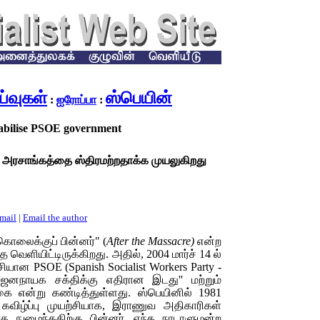
்வுகள்
ஸ்பெயின்
:
ஐரோப்பா
:
stabilise PSOE government
E
அரசாங்கத்தை ஸ்திரமற்றதாக்க முயலுகிறது
email
|
Email the author
கொலைக்குப் பின்னர்" (
After the Massacre)
என்ற
 வெளியிட்டிருக்கிறது. அதில், 2004 மார்ச் 14 ல்
்சியான
PSOE
(
Spanish Socialist Workers Party -
'ஜனநாயக சக்திக்கு எதிரான இடது'' மற்றும்
்கை என்று கண்டித்துள்ளது. ஸ்பெயினில் 1981
 கவிழ்ப்பு முயற்சியாக, இராணுவ அதிகாரிகள்
ாக நுழைந்ததிற்கு பின்னர், எந்த நாடாளுமன்ற