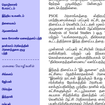
தேர்தல் முடிவிற்குப் பின்னர
தொழிலாளர்
நடைபெற்றதில்லை.
போராட்டம்
PSOE
அரசாங்கத்தை ஸ்திரமற்
இந்திய உபகண்டம்
மாற்றியமைக்கவும் பாப்புலர் கட்சி, 
நினைவகம்
திரைப்படம் வெளியிடப்பட்டதன் மூலம் க
குழுவான சமூகக் கல்வி ஆய்விற்
ஆவணங்கள்
Analysis of Social Studies
) ஒரு 
மற்றும் "பயங்கரவாதமும், தீவிரவா
உலக சோசலிச வலைத்தளம் பற்றி
கூட்டத்திற்காக இந்த திரைப்படத்தை 
நான்காம் அகிலத்தின்
முன்னாள் பாப்புலர் கட்சியின் பிர
அனைத்துலக குழு
வகிக்கிறார். மற்றும் புஷ் நிர்
பற்றி
கொள்கைகளை முன்மாதிரியாகக் கொ
''தீவிரவாதத்தன்மையை'' வளர்ப்பதற்க
இந்தத் திரைப்படம் ''இடதுகளை'' குற்
கட்சியை ஆதரிக்காதவர்கள் அனைவர
சிங்களம்
''இரண்டு நாட்கள் இருக்கும் போ
ஜேர்மன்
ஈர்க்கின்ற நோக்கத்தில் அரசியல் 
வாக்குப்பதிவிற்கு முந்திய நாளில் எ
பிரெஞ்சு
கட்சிகளுக்கும் சட்டபூர்வமான தடை
சுயமாக சிந்திக்கிற தினத்தில் ப
இத்தாலி
வெளியில் ஆட்சி அதிகாரத்தை கை
பயன்படுத்தியதாகவும் அந்தத் திரைப்பட
ரஷ்யன்