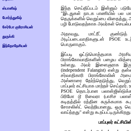
இந்த செய்திப்படம் இன்னும் பட
ஸ்பானிஷ்
"இடதுகள் நாடக பாணியில் பல ம
போர்த்துகீஷ்
தெருக்களில் வெறுப்பை விதைத்து,
பழி போடுவதற்காக அவர்கள் செயல்பட்ட
சேர்போ குரோசியன்
அதாவது, மாட்ரீட் குண்டுத
துருக்கி
அடிப்படைவாதிகளுடன்
PSOE
உடந
பொருளாகும்.
இந்தோநேசியன்
இப்படி ஒட்டுமொத்தமாக அரசிய
பிராங்கோவாதிகளின் பழைய வித்தை
உள்ளது. அவர் இளைஞராக இருந்தப
(
independent Falangist)
என்று தன்ன
சர்வாதிகாரி பிராங்கோவின் அம
அஸ்னாரை தேர்ந்தெடுத்து, வெறுப
பாப்புலர் கட்சியாக மாற்றச் செய்தார். 
PSOE
தொடர்பான பலான்ஜிஸ்டுக
பிரிமோ டூ ரிவைரா
(
பாசிச பலான்
கடிதத்தில் ரத்தின சுருக்கமாக கூ
சோசலிஸ்ட் வெற்றியானது, ஒரு வெளி
வாய்ந்தது" என்று கூறப்பட்டிருக்கிறது
பாப்புலர் கட்சியி