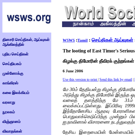
தினசரி செய்திகள், ஆய்வுகள்
:
:
செய்திகள் ஆய்வுகள்
WSWS
Tamil
ஆங்கிலத்தில்
The looting of East Timor's Seriou
புதிய செய்திகள்
கிழக்கு திமோரின் தீவிரக் குற்றங்கள
செய்தியகம்
6 June 2006
முன்னோக்கு
Use this version to print
|
Send this link by email
|
காங்கிரஸ்
மே 30ம் தேதியன்று கிழக்கு திமோரின
கலை இலக்கியம்
அடுத்து கிழக்கு திமோரில் இருந்த 
வலைத் தளத்திற்கு மே 31ம் 
வரலாறு
வைக்கப்பட்டுள்ளது. இப்பிரிவு 1
இந்தோனேசிய ஆதரவு போராளிகளால
நூலகம்
பொதுவாக்கெடுப்பிற்கு முன்னும் ப
விஞ்ஞானம்
ஐ.நாவினால் விசாரணை நடத்துவதற்காக
விவாதங்கள்
தேசிய இறைமையின் மேன்மையில் 