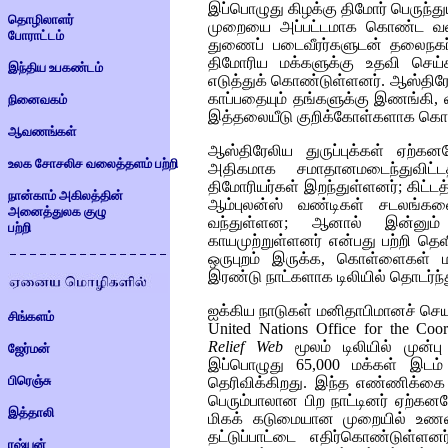
இப்பொழுது கிழக்கு திமோர் பெருந்
தொழிலாளர்
முறையை அப்பட்டமாக கொண்ட வகைய
போராட்டம்
துணைப் படைவீரர்களுடன் தலைநகர் த
திமோரிய மக்களுக்கு உதவி செய்க
இந்திய உபகண்டம்
எடுத்துக் கொண்டுள்ளனர். ஆஸ்தி
காப்பதையும் தங்களுக்கு இணங்கி, 
நினைவகம்
இத்தலையீடு குறிக்கோள்களாக கொ
ஆவணங்கள்
ஆஸ்திரேலிய துருப்புக்கள் ஏற்
உலக சோசலிச வலைத்தளம் பற்றி
அதிகமாக சமாதானமடைந்துவிட்
திமோரியர்கள் இறந்துள்ளனர்; கிட்டத
நான்காம் அகிலத்தின்
ஆம்புலன்ஸ் வண்டிகள் சடலங்கள
அனைத்துலக குழு
வந்துள்ளன; ஆனால் இன்னும் 
பற்றி
காயமுற்றுள்ளனர் என்பது பற்றி தெ
ஒருபுறம் இருக்க, கொள்ளைகள் மற
இரண்டு நாட்களாக டிலியில் தொடர்ந
ஐக்கிய நாடுகள் மனிதாபிமானச் செய
சிங்களம்
United Nations Office for the Coord
Relief Web
மூலம் டிலியில் முன்ப
ஜேர்மன்
இப்பொழுது 65,000 மக்கள் இடம் ம
பிரெஞ்சு
தெரிவிக்கிறது. இந்த எண்ணிக்கை 
பெரும்பாலான பிற நாட்டினர் ஏற்கன
இத்தாலி
மிகக் கடுமையான முறையில் உணவிற்க
தட்டுப்பாட்டை எதிர்கொண்டுள்ளன
ரஷ்யன்