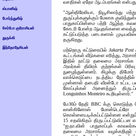
வசதிகள் ஏதோ ஆடம்பரங்கள் என்பது
ஸ்பானிஷ்
"ஆஸ்திரேலியா, நியூசிலாந்து மற்
துருப்புக்களுக்கும் மேலாக குவிந்து
போர்த்துகீஷ்
பாதுகாப்பின்மை பற்றி ஆழ்ந்த கவ
சேர்போ குரோசியன்
கோடரி போன்ற ஆயுதங்களை வைத்துக
கட்டுப்படுத்த படைகளால் முடியவ
துருக்கி
தருகிறது.
இந்தோநேசியன்
மற்றொரு கட்டுரையில்
Jakarta Post
கூட்டங்கள் வீடுகளை எரித்து, அர
இதில் நாட்டு தலைமை அரசாங்க 
அவர்கள் தீவிரக் குற்றங்கள் பிரிவ
நுழைந்துள்ளனர். கிழக்கு திமோர்
வாக்கெடுப்பை நடத்திய நேரத்தி
முன்னாள் தளபதி வீரன்டோ உட்பட ப
கோப்புக்கள் அனைத்தும் திரு
Longuinhos Monteiro
கூறியுள்ளார்."
மே30ம் தேதி
BBC
க்கு கொடுத்த 
லான்கினோஸ் மோன்டெய்ர
கொள்ளையடிக்கப்பட்டுள்ளன என்றும் 
15 சதவிகிதம் திருடப்பட்டுவிட்டன எ
"ஐ.நா.வின் பாதுகாப்புக் காவலர
தலைமை அரசாங்க வழக்கறிஞர் லா