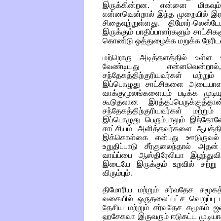
இருக்கின்றன. என்னை மிகவும் 
என்னவென்றால் இந்த முறையில் இரக
சிதைவுற்றுள்ளது. திமோர்-லெஸ்ட
இருக்கும் பாதிப்பாளர்களும் சாட்ச
கொண்டு ஒத்துழைக்க மறுக்க நேரிட
மற்றொரு அடித்தளத்தில் உள்ள 
வேண்டியது என்னவென்றால
சந்தேகத்திற்குரியவர்கள் மற்ற
இப்பொழுது சாட்சிகளை அடையாள
வாக்குமூலங்களையும் படிக்க முடிய
கூடுதலான இரத்தப்பெருக்குத்தான்
சந்தேகத்திற்குரியவர்கள் மற்று
இப்பொழுது பெரும்பாலும் இந்தோன
சாட்சியம் அளித்தவர்களை ஆபத்திற்கு
இக்கொள்கை என்பது ஊடுருவல் 
உறுதிப்பாடு சீர்குலைந்தால் அதன
வாய்ப்பை ஆஸ்திரேலியா இழந்துவிட
இடையே இருக்கும் உறவில் சற்று
விரும்பும்.
திமோரிய மற்றும் சர்வதேச சமூகத
வகையில் ஒருதலைப்பட்ச வெறுப்பு மற
தேசிய மற்றும் சர்வதேச சமூகம் 
ஹசேகவா இருவரும் ஈடுகட்ட முடியாத இ