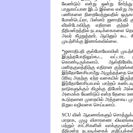
வேண்டும் என்று ஒன்று சேர்ந்து
பாதுகாப்பான இடம் இல்லை என்று அடைய
பணிகளை நிறைவேற்றுவதில் ஒருகாலத
மோன்டெய்ரா, பின்னர் ஜனாதிபதி க
வீரன்டோவிற்கு எதிரான குற்றச்
நீதிமன்றத்தில் நடவடிக்கைகளை தொட
அவர் கீழறுத்தார். ஆயினும் கூட சி
முயற்சிக்கு இணங்கவில்லை.
*ஜனாதிபதி குஸ்மோவோவின் முயற்ச
இருந்தபோதிலும்கூட, வட்டார
கொண்டிருக்கலாம். ஆஸ்திர
மனிதகுலத்திற்கு எதிரான குற்றங்கள
இந்தோனேசியாமீது அழுத்தத்தை செலுத
பிரிவு அதற்கு ஏற்ற வகையில் இரு
இந்தோனேசியாபால் மாற்றம் கண்டவு
நாடுகளுக்கும் கிழக்கு திமோர் அ
அமைக்க வேண்டும் என்ற தேவை உணரப
கூடுதலான முறையில் அத்தகைய முயற
நிறுவ வழிவகை செய்யலாம்.
SCU
வின் ஆவணங்களும் சொத்துக்க
மாறாக, முழு விசாரணை விவரங்கள், 
மற்றும் சாட்சிகளின் வாக்குமூலங்
நீதிமன்ற நடவடிக்கைக் குறிப்புக்க