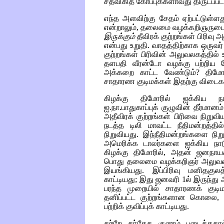
சதவிகித கோப்புக்களாவது திருடப்பட
எந்த அளவிற்கு சேதம் ஏற்பட்டுள்
என்றாலும், தலைமை வழக்கறிஞருடைய
இருக்கும்
தீவிரக் குற்றங்கள் பிரி
என்பது உறுதி. வாதத்திற்காக ஒருவர்
குற்றங்கள் பிரிவின் அலுவலகத்தில
தளபதி வீரன்டோ வழக்கு பற்றிய கே
அக்கறை காட்ட வேண்டும்? திமோர்
சாதாரண குடிமக்கள் இதற்கு விடைகா
கிழக்கு திமோரில் ஐக்கிய ந
ஐ.நா.பாதுகாப்புக் குழுவின் தீர்மான
அதீவிரக் குற்றங்கள் பிரிவை நிறுவி
நடத்த டிலி மாவட்ட நீதிமன்றத்தி
நிறுவியது. இந்நீதிமன்றங்களை நிற
அமெரிக்க டாலர்களை ஐக்கிய நாடு
கிழக்கு திமோரில், அதன் ஜனநாயகக
பொது தலைமை வழக்கறிஞர் அலுவலகத்
இயங்கியது. இப்பிரிவு மனிதகுலத்
காட்டியது; இது ஜனவரி 1ல் இருந்து 
பரந்த முறையில் சாதாரணக் குடிமக்
தனிப்பட்ட குற்றங்களான கொலை, கற
பற்றிக் குவிப்புக் காட்டியது.
சற்றே சந்தேக குணம் படைத்ததால