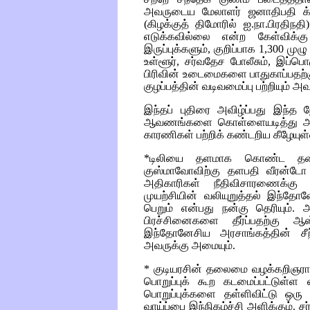
அவருடைய மேலாளர் ஜனாதிபதி க்
(
கிழக்குத் திமோரில் ஐ.நா.பிரதிந
எடுக்கவில்லை என்ற கேள்விக்க
இருப்புக்களும், குறிப்பாக 1,300 மு
உள்ளூர், சர்வதேச போலீசும், இப்பெ
பிரிவின் உடைமைகளை பாதுகாப்பதற்கு
குழப்பத்தின் வடிவமைப்பு பற்றியும் அவ
இந்தப் புதிரை அவிழ்ப்பது இந்த 
ஆவணங்களை கொள்ளையடித்து அழிக
காரணிகள் பற்றிக் கண்டறிய கீழேயுள்ள
*டிலியை தளமாக கொண்ட தலை
குஸ்மாவோவிற்கு தளபதி வீரன்டே
அதிகாரிகள் நீதிவிசாரணைக்கு 
முயற்சியின் வலியுறுத்தல் இந்தே
பெறும் என்பது நன்கு தெரியும். 
பிரச்சினைகளை தீர்ப்பதற்கு ஆ
இந்தோனேசிய அரசாங்கத்தின் சீ
அவருக்கு அமையும்.
* குடியரசின் தலைமை வழக்கறிஞராக
பொறுப்புக் கூற கடமைப்பட்டுள்ள
பொறுப்புக்களை தள்ளிவிட்டு ஒர
வாய்ப்பை இந்நிகழ்ச்சி அளிக்கும்