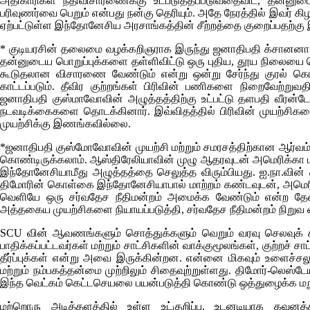
அதிகாரிகள் நீதிவிசாரணைக்கு உட்படுத்தப்படுவதைவிட, தன்னுட
பரிவுணர்வை பெறும் என்பது நன்கு தெரியும். அதே நேரத்தில் இவர் க
ஏற்பட்டுள்ள இந்தோனேசிய அரசாங்கத்தின் சீற்றத்தை குறைப்பதற்கு
* குடியரசின் தலைமை வழக்கறிஞராக இருந்து ஜனாதிபதி க்சானனா குஸ
தன்னுடைய பொறுப்புக்களை தள்ளிவிட்டு ஒரு புதிய, தூய நிலையை தெ
கூடுதலான விசாரணை வேண்டும் என்று ஒன்று சேர்ந்து குரல் கெ
காட்டப்படும். தீவிர குற்றங்கள் பிரிவின் பணிகளை நிறைவேற்றுவத
ஜனாதிபதி குஸ்மாவோவின் அழுத்தத்திற்கு உட்பட்டு தளபதி வீரன்டோ
நடவடிக்கைகளை தொடக்கினார். இவ்விதத்தில் பிரிவின் முயற்சிகளை அ
முயற்சிக்கு இணங்கவில்லை.
*ஜனாதிபதி குஸ்மோவோவின் முயற்சி மற்றும் சமரசத்திற்கான ஆர்வம
கொண்டிருக்கலாம். ஆஸ்திரேலியாவின் முழு ஆதரவுடன் அமெரிக்கா மன
இந்தோனேசியாமீது அழுத்தத்தை செலுத்த விரும்பியது. ஐ.நா.வின் 
திமோரின் கொள்கை இந்தோனேசியாபால் மாற்றம் கண்டவுடன், அமெரிக்
வெளியே ஒரு சர்வதேச நீதிமன்றம் அமைக்க வேண்டும் என்ற தேவ
அத்தகைய முயற்சிகளை நியாயப்படுத்தி, சர்வதேச நீதிமன்றம் நிறு
SCU
வின் ஆவணங்களும் சொத்துக்களும் வெறும் வரவு செலவுக் 
பாதிக்கப்பட்டவர்கள் மற்றும் சாட்சிகளின் வாக்குமூலங்கள், குற்றச் சா
தீர்ப்புக்கள் என்று அவை இருக்கின்றன. என்னை மிகவும் உளைச்ச
மற்றும் நம்பகத்தன்மை முற்றிலும் சிதைவுற்றுள்ளது. திமோர்-லெஸ்டேய
இந்த வெட்கம் கெட்டசெயலை பயன்படுத்தி கொண்டு ஒத்துழைக்க மறு
மற்றொரு அடித்தளத்தில் உள்ள உட்குறிப்பு, உடனடியாக கவன