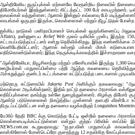
ஆஸ்திரேலிய துருப்புக்கள் ஏற்கனவே வேரூன்றிய நிலையில் நிலைம
திமோரியர்கள் இறந்துள்ளனர்; கிட்டத்தட்ட 100 பேர் காயமுற்றனர்.
தகவல்கள் வந்துள்ளன; ஆனால் இன்னும் எவ்வளவு பேர் மடிந்துள்ளனர்
காயங்கள் ஒருபுறம் இருக்க, கொள்ளைகள் மற்றும் தீயூட்டுதல் போன்ற
ஐக்கிய நாடுகள் மனிதாபிமானச் செயல்கள் ஒருங்கிணைப்பு அலுவ
Affairs),
தன்னுடைய
Relief Web
மூலம் டிலியில் முன்பு இருந்த 15
கட்டாயப்படுத்தப்பட்டனர் என்று தெரிவிக்கிறது. இந்த எண்ணிக்கை அ
வெளியேறிவிட்டனர்; ஆனால் உள்ளூர் மக்கள் மிகக் கடுமையான முற
எதிர்கொண்டுள்ளனர்; இந்த நெருக்கடிக்காலத்தில் இச்சாதாரண வசத
"ஆஸ்திரேலியா, நியூசிலாந்து மற்றும் மலேசியாவில் இருந்து 1,300 வெள
ஊழியர்கள் பாதுகாப்பின்மை பற்றி ஆழ்ந்த கவலையை தெரிவித்த
அச்சுறுத்தும் குண்டர் கூட்டங்களை கட்டுப்படுத்த படைகளால் முடிய
மற்றொரு கட்டுரையில்
Jakarta Post
அளிக்கும் தகவலாவது: "ஆய
கொள்ளை அடிக்கின்றனர்; இதில் நாட்டு தலைமை அரசாங்க வக்கீலுடைய
எதிர்ப்புக்களை தகர்த்து உள்ளே நுழைந்துள்ளனர். கிழக்கு திமோர் கு
ஆண்டு படுகொலைகள் நிகழ்த்திய முன்னாள் தளபதி வீரன்டோ உட்
திருடப்பட்டுவிட்டன என்று தலைமை வழக்கறிஞர்
Longuinhos Monteir
மே30ம் தேதி
BBC
க்கு கொடுத்த பேட்டி ஒன்றில் தலைமை அரசாங
கொள்ளையடிக்கப்பட்டுள்ளன என்றும் குற்றப் பிரிவில் காப்பில
NEWS.com
.
au
கூறுவதாவது: "ஐ.நா.வின் பாதுகாப்புக் காவலர்
லான்கினோஸ் மோன்டெய்ரோ குறைந்தது 12 சதவிகித கோப்புக்களாவது