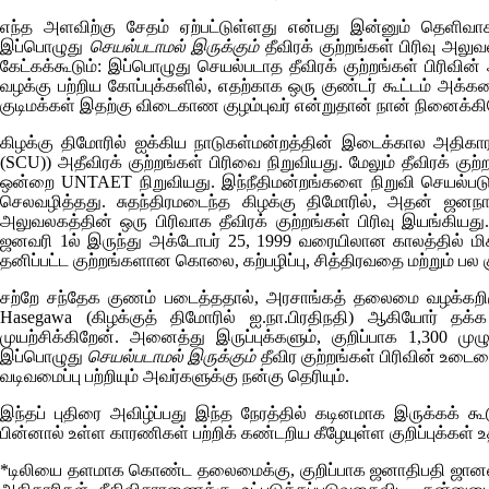
எந்த அளவிற்கு சேதம் ஏற்பட்டுள்ளது என்பது இன்னும் தெளி
இப்பொழுது
செயல்படாமல் இருக்கும்
தீவிரக் குற்றங்கள் பிரிவு அல
கேட்கக்கூடும்: இப்பொழுது செயல்படாத தீவிரக் குற்றங்கள் பிரிவ
வழக்கு பற்றிய கோப்புக்களில், எதற்காக ஒரு குண்டர் கூட்டம் அக்க
குடிமக்கள் இதற்கு விடைகாண குழம்புவர் என்றுதான் நான் நினைக்கி
கிழக்கு திமோரில் ஐக்கிய நாடுகள்மன்றத்தின் இடைக்கால அதிகாரம்
(SCU)
) அதீவிரக் குற்றங்கள் பிரிவை நிறுவியது. மேலும் தீவிரக் குற
ஒன்றை
UNTAET
நிறுவியது. இந்நீதிமன்றங்களை நிறுவி செயல்பட
செலவழித்தது. சுதந்திரமடைந்த கிழக்கு திமோரில், அதன் ஜனநா
அலுவலகத்தின் ஒரு பிரிவாக தீவிரக் குற்றங்கள் பிரிவு இயங்கியது. 
ஜனவரி 1ல் இருந்து அக்டோபர் 25, 1999 வரையிலான காலத்தில் மிகப்
தனிப்பட்ட குற்றங்களான கொலை, கற்பழிப்பு, சித்திரவதை மற்றும் பல குற்
சற்றே சந்தேக குணம் படைத்ததால், அரசாங்கத் தலைமை வழக்கறி
Hasegawa (
கிழக்குத் திமோரில் ஐ.நா.பிரதிநதி) ஆகியோர் 
முயற்சிக்கிறேன். அனைத்து இருப்புக்களும், குறிப்பாக 1,300 முழ
இப்பொழுது
செயல்படாமல் இருக்கும்
தீவிர குற்றங்கள் பிரிவின் உடைம
வடிவமைப்பு பற்றியும் அவர்களுக்கு நன்கு தெரியும்.
இந்தப் புதிரை அவிழ்ப்பது இந்த நேரத்தில் கடினமாக இருக்கக
பின்னால் உள்ள காரணிகள் பற்றிக் கண்டறிய கீழேயுள்ள குறிப்புக்கள் உ
*டிலியை தளமாக கொண்ட தலைமைக்கு, குறிப்பாக ஜனாதிபதி ஜானனா