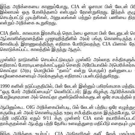
இந்த அறிக்கையை காணும்போது,
CIA
ன் ஓசாமா பின் லேடன் பிர
இல்லாமல் ஒரு போலித்தனம் என்பதும் தோன்றுகிறது. இந்தக் க
செயற்பாட்டு முயற்சிகள், அனுபவங்கள் மற்றும் தங்கள் பணியை த
என்றும் அறிக்கை கூறுகிறது.
CIA
நீண்ட காலமாக இரகசியத் தொடர்பை ஓசாமா பின் லேடனுடன் கொண்
ஆப்கானிஸ்தானத்தில் முஜாஹித்தீனில் அவர் பங்கு கொண்டிருந்த 
சோவியத் இராணுவத்திற்கு எதிராக போரிடுவதற்கு
CIA
யினால் தேர
கொடுக்கப்பட்ட காலத்தில் இருந்து ஆகும்.
முஸ்லிம் நாடுகளில் செயல்பட்டுவரும் முஸ்லீம் அல்லாத சக்திகளுக
எதிராகப் போராடியதைக்காட்டிலும் செளதி அரேபியாவில் அமெரிக்கர்
கொய்தா (அரபு மொழியில் "தளம்" என்று பொருள்) தன்னுடைய
வழிவகைகளையும் அவர்களுக்கு எதிராகப் பயன்படுத்துகிறது.
1990 களின் நடுப்பகுதியில், பின் லேடன் இன்னும் பகிரங்கமாக மத்திய
"ஒரு போர் அறிவிப்பையும்" வெளியிட்டார்; இது கிழக்கு ஆபிரிக
பேரழிவுகரமான அல் கொய்தா குண்டுவீச்சுக்களுடன் ஒரே சமயத்தில் ந
ஆயினும்கூட
OIG
அறிக்கையின்படி, பில் லேடன் பற்றிய ஒரே எழுத்து
கருவியுடன் அவர் கொண்டிருந்த உறவு சமீபத்தியதாக இருந்தபோது, 
பற்றி மதிப்பீடு ஏதும் 9/11 க்கு முன்னர்
CIA
வால் தயாரிக்கப்பட
தாக்குதல்கள் ஆபத்து பற்றி தேசிய உளவுத்துறை மதிப்பீடு எதையும் 
இந்த அறிக்கை உயர்மட்ட
CIA
அதிகாரிகள் கலீட் ஷேக் மகம்மத