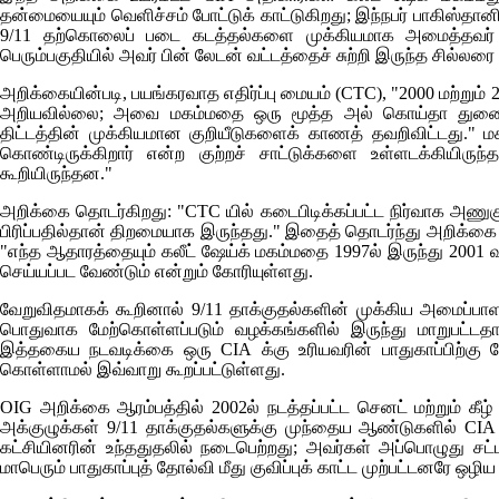
தன்மையையும் வெளிச்சம் போட்டுக் காட்டுகிறது; இந்நபர் பாகிஸ்தான
9/11 தற்கொலைப் படை கடத்தல்களை முக்கியமாக அமைத்தவர் என
பெரும்பகுதியில் அவர் பின் லேடன் வட்டத்தைச் சுற்றி இருந்த சில்லரை
அறிக்கையின்படி, பயங்கரவாத எதிர்ப்பு மையம் (
CTC)
, "2000 மற்றும
அறியவில்லை; அவை மகம்மதை ஒரு மூத்த அல் கொய்தா துணைத் 
திட்டத்தின் முக்கியமான குறியீடுகளைக் காணத் தவறிவிட்டது." ம
கொண்டிருக்கிறார் என்ற குற்றச் சாட்டுக்களை உள்ளடக்கியிருந
கூறியிருந்தன."
அறிக்கை தொடர்கிறது: "
CTC
யில் கடைபிடிக்கப்பட்ட நிர்வாக அண
பிரிப்பதில்தான் திறமையாக இருந்தது." இதைத் தொடர்ந்து அறிக்கை 
"எந்த ஆதாரத்தையும் கலீட் ஷேய்க் மகம்மதை 1997ல் இருந்து 2001 
செய்யப்பட வேண்டும் என்றும் கோரியுள்ளது.
வேறுவிதமாகக் கூறினால் 9/11 தாக்குதல்களின் முக்கிய அமைப்பாள
பொதுவாக மேற்கொள்ளப்படும் வழக்கங்களில் இருந்து மாறுபட்ட
இத்தகைய நடவடிக்கை ஒரு
CIA
க்கு உரியவரின் பாதுகாப்பிற்கு
கொள்ளாமல் இவ்வாறு கூறப்பட்டுள்ளது.
OIG
அறிக்கை ஆரம்பத்தில் 2002ல் நடத்தப்பட்ட செனட் மற்றும் கீழ்
அக்குழுக்கள் 9/11 தாக்குதல்களுக்கு முந்தைய ஆண்டுகளில்
CI
கட்சியினரின் உந்ததுதலில் நடைபெற்றது; அவர்கள் அப்பொழுது சட்ட
மாபெரும் பாதுகாப்புத் தோல்வி மீது குவிப்புக் காட்ட முற்பட்டனரே 