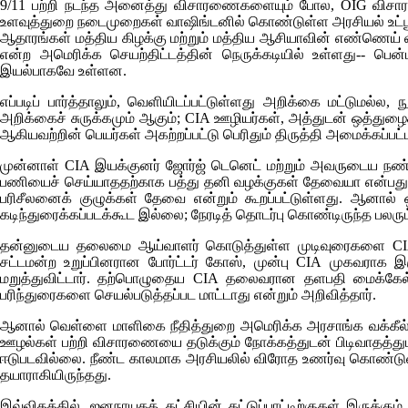
9/11 பற்றி நடந்த அனைத்து விசாரணைகளையும் போல,
OIG
விசாரண
உளவுத்துறை நடைமுறைகள் வாஷிங்டனில் கொண்டுள்ள அரசியல் உட்பூச
ஆதாரங்கள் மத்திய கிழக்கு மற்றும் மத்திய ஆசியாவின் எண்ணெய் வளம
என்ற அமெரிக்க செயற்திட்டத்தின் நெருக்கடியில் உள்ளது-- பென
இயல்பாகவே உள்ளன.
எப்படிப் பார்த்தாலும், வெளியிடப்பட்டுள்ளது அறிக்கை மட்டுமல்
அறிக்கைச் சுருக்கமும் ஆகும்;
CIA
ஊழியர்கள், அத்துடன் ஒத்துழை
ஆகியவற்றின் பெயர்கள் அகற்றப்பட்டு பெரிதும் திருத்தி அமைக்கப்பட
முன்னாள்
CIA
இயக்குனர் ஜோர்ஜ் டெனெட் மற்றும் அவருடைய நண்ப
பணியைச் செய்யாததற்காக பத்து தனி வழக்குகள் தேவையா என்பது ப
பரிசீலனைக் குழுக்கள் தேவை என்றும் கூறப்பட்டுள்ளது. ஆனால்
கடிந்துரைக்கப்படக்கூட இல்லை; நேரடித் தொடர்பு கொண்டிருந்த பலரும
தன்னுடைய தலைமை ஆய்வாளர் கொடுத்துள்ள முடிவுரைகளை
C
சட்டமன்ற உறுப்பினரான போர்ட்டர் கோஸ், முன்பு
CIA
முகவராக இருந
மறுத்துவிட்டார். தற்பொழுதைய
CIA
தலைவரான தளபதி மைக்கேல் ஹ
பரிந்துரைகளை செயல்படுத்தப்பட மாட்டாது என்றும் அறிவித்தார்.
ஆனால் வெள்ளை மாளிகை நீதித்துறை அமெரிக்க அரசாங்க வக்கீல்
ஊழல்கள் பற்றி விசாரணையை தடுக்கும் நோக்கத்துடன் பிடிவாதத்து
ஈடுபடவில்லை. நீண்ட காலமாக அரசியலில் விரோத உணர்வு கொண்டு
தயாராகியிருந்தது.
இவ்விதத்தில், ஜனநாயகக் கட்சியின் கட்டுப்பாட்டிற்குகள் இருக்