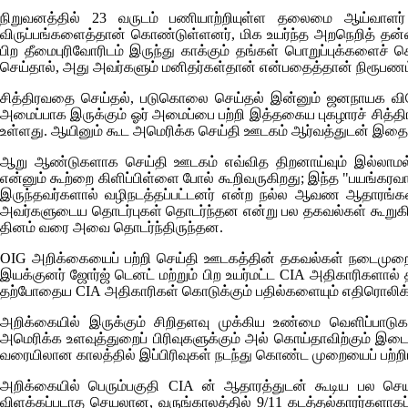
நிறுவனத்தில் 23 வருடம் பணியாற்றியுள்ள தலைமை ஆய்வாளர
விருப்பங்களைத்தான் கொண்டுள்ளனர், மிக உயர்ந்த அறநெறித் தன்
பிற தீமைபுரிவோரிடம் இருந்து காக்கும் தங்கள் பொறுப்புக்களைச
செய்தால், அது அவர்களும் மனிதர்கள்தான் என்பதைத்தான் நிரூபணம் 
சித்திரவதை செய்தல், படுகொலை செய்தல் இன்னும் ஜனநாயக வி
அமைப்பாக இருக்கும் ஓர் அமைப்பை பற்றி இத்தகைய புகழாரச் சித்தி
உள்ளது. ஆயினும் கூட அமெரிக்க செய்தி ஊடகம் ஆர்வத்துடன் இதை
ஆறு ஆண்டுகளாக செய்தி ஊடகம் எவ்வித திறனாய்வும் இல்லாமல் ச
என்னும் கூற்றை கிளிப்பிள்ளை போல் கூறிவருகிறது; இந்த "பயங்கர
இருந்தவர்களால் வழிநடத்தப்பட்டனர் என்ற நல்ல ஆவண ஆதாரங்கள
அவர்களுடைய தொடர்புகள் தொடர்ந்தன என்று பல தகவல்கள் கூறுகி
தினம் வரை அவை தொடர்ந்திருந்தன.
OIG
அறிக்கையைப் பற்றி செய்தி ஊடகத்தின் தகவல்கள் நடைமுற
இயக்குனர் ஜோர்ஜ் டெனட் மற்றும் பிற உயர்மட்ட
CIA
அதிகாரிகளால் த
தற்போதைய
CIA
அதிகாரிகள் கொடுக்கும் பதில்களையும் எதிரொலிக
அறிக்கையில் இருக்கும் சிறிதளவு முக்கிய உண்மை வெளிப்பாடுக
அமெரிக்க உளவுத்துறைப் பிரிவுகளுக்கும் அல் கொய்தாவிற்கும் இடை
வரையிலான காலத்தில் இப்பிரிவுகள் நடந்து கொண்ட முறையைப் பற்றி
அறிக்கையில் பெரும்பகுதி
CIA
ன் ஆதாரத்துடன் கூடிய பல செயல
விளக்கப்படாத செயலான, வருங்காலத்தில் 9/11 கடத்தல்காரர்களாகப