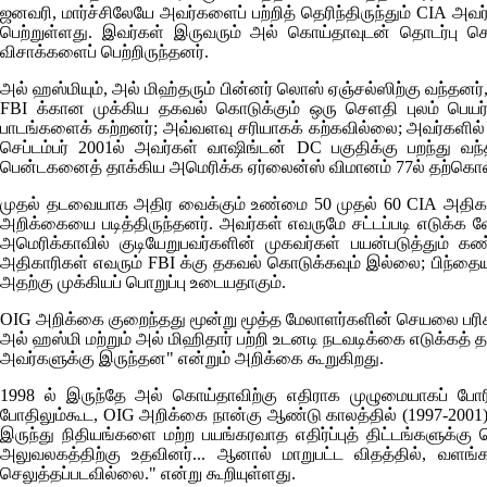
ஜனவரி, மார்ச்சிலேயே அவர்களைப் பற்றித் தெரிந்திருந்தும்
CIA
அவர்
பெற்றுள்ளது. இவர்கள் இருவரும் அல் கொய்தாவுடன் தொடர்பு கொ
விசாக்களைப் பெற்றிருந்தனர்.
அல் ஹஸ்மியும், அல் மிஹ்தரும் பின்னர் லொஸ் ஏஞ்சல்ஸிற்கு வந்தனர
FBI
க்கான முக்கிய தகவல் கொடுக்கும் ஒரு செளதி புலம் பெயர்ந்
பாடங்களைக் கற்றனர்; அவ்வளவு சரியாகக் கற்கவில்லை; அவர்களில் ஒர
செப்டம்பர் 2001ல் அவர்கள் வாஷிங்டன்
DC
பகுதிக்கு பறந்து வந்
பென்டகனைத் தாக்கிய அமெரிக்க ஏர்லைன்ஸ் விமானம் 77ல் தற்கொலை
முதல் தடவையாக அதிர வைக்கும் உண்மை 50 முதல் 60
CIA
அதிகார
அறிக்கையை படித்திருந்தனர். அவர்கள் எவருமே சட்டப்படி எடுக்க
அமெரிக்காவில் குடியேறுபவர்களின் முகவர்கள் பயன்படுத்தும் கண்க
அதிகாரிகள் எவரும்
FBI
க்கு தகவல் கொடுக்கவும் இல்லை; பிந்தைய
அதற்கு முக்கியப் பொறுப்பு உடையதாகும்.
OIG
அறிக்கை குறைந்தது மூன்று மூத்த மேலாளர்களின் செயலை பரிசீல
அல் ஹஸ்மி மற்றும் அல் மிஹிதார் பற்றி உடனடி நடவடிக்கை எடுக்கத் தவ
அவர்களுக்கு இருந்தன" என்றும் அறிக்கை கூறுகிறது.
1998
ல் இருந்தே அல் கொய்தாவிற்கு எதிராக முழுமையாகப் போரி
போதிலும்கூட,
OIG
அறிக்கை நான்கு ஆண்டு காலத்தில் (1997-2001),
இருந்து நிதியங்களை மற்ற பயங்கரவாத எதிர்ப்புத் திட்டங்களுக்கு 
அலுவலகத்திற்கு உதவினர்... ஆனால் மாறுபட்ட விதத்தில், வளங்க
செலுத்தப்படவில்லை." என்று கூறியுள்ளது.