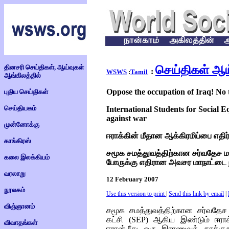
தினசரி செய்திகள், ஆய்வுகள்
செய்திகள் ஆய
:
WSWS
:
Tamil
ஆங்கிலத்தில்
Oppose the occupation of Iraq! No 
புதிய செய்திகள்
செய்தியகம்
International Students for Social 
against war
முன்னோக்கு
ஈராக்கின் மீதான ஆக்கிரமிப்பை எதிர்
காங்கிரஸ்
சமூக சமத்துவத்திற்கான சர்வதேச மா
கலை இலக்கியம்
போருக்கு எதிரான அவசர மாநாட்டை
வரலாறு
12 February 2007
நூலகம்
Use this version to print
|
Send this link by email
|
விஞ்ஞானம்
சமூக சமத்துவத்திற்கான சர்வத
கட்சி (
SEP
) ஆகிய இண்டும் ஈராக்க
விவாதங்கள்
ஈரான்மீது ஒரு இராணுவத் தாக்குத