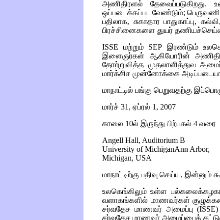
அணிதிரளல் தேவைப்படுகிறது. உல
ஒப்படைக்கப்பட வேண்டும்; பெருவண
பதிலாக, சுகாதார பாதுகாப்பு, கல
பிரச்சினைகளை துயர் தணியச்செய்வ
ISSE
மற்றும்
SEP
இரண்டும் உலகெங்
இளைஞர்கள் ஆகியோரின் அணிதி
தோற்றுவித்த முதலாளித்துவ அமைப்
மார்க்சிச முன்னோக்கை அடிப்படைய
மாநாட்டில் பங்கு பெறுவதற்கு இப்பொ
மார்ச் 31, ஏப்ரல் 1, 2007
காலை 10ல் இருந்து பிற்பகல் 4 வரை
Angell Hall, Auditorium B
University of MichiganAnn Arbor,
Michigan, USA
மாநாட்டிற்கு பதிவு செய்ய, இன்னும்
உலகெங்கிலும் உள்ள பல்கலைக்கழகங
வளாகங்களில் மாணவர்கள் குழுக்கள
சர்வதேச மாணவர் அமைப்பு (
ISSE)
சர்வதேச மாணவர் அமைப்பைக் கட்டுவ