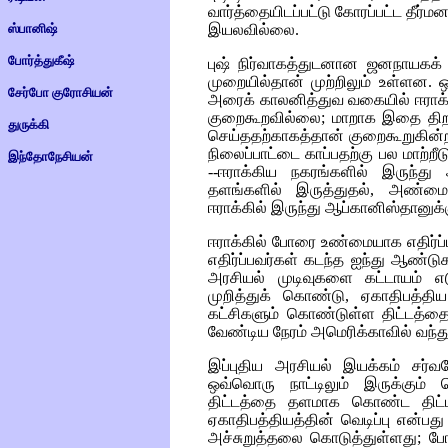
வார்த்தையிடப்பட்டு கோரப்பட்ட தீர்
இயலவில்லை.
ஸ்பானிஷ்
போர்த்துகீஷ்
புஷ் நிர்வாகத்துடனான ஜனநாயகக் 
முறையில்தான் முற்றிலும் உள்ளன. ஒ
சேர்போ குரோசியன்
அரைக் காலனித்துவ வகையில் ஈராக்
குறைகூறவில்லை; மாறாக இதை திற
துருக்கி
செய்ததற்காகத்தான் குறைகூறுகின்ற
நிலைப்பாட்டை காப்பதற்கு பல மாற்
இந்தோநேசியன்
--ஈராக்கிய நகரங்களில் இருந்த
தளங்களில் இருத்துதல், அண்மை
ஈராக்கில் இருந்து ஆப்கானிஸ்தான
ஈராக்கில் போரை உண்மையாக எதிர்ப்
எதிர்ப்பவர்கள் கடந்த ஐந்து ஆண்
அரசியல் முடிவுகளை கட்டாயம் எ
முறித்துக் கொண்டு, ஏகாதிபத்தி
கட்சிகளும் கொண்டுள்ள திட்டத்தை
வேண்டிய நேரம் அமெரிக்காவில் வந்து
இப்புதிய அரசியல் இயக்கம் சர
ஒவ்வொரு நாட்டிலும் இருக்கும் 
திட்டத்தை தளமாக கொண்ட திட்ட
ஏகாதிபத்தியத்தின் வெடிப்பு என்பத
அச்சுறுத்தலை கொடுத்துள்ளது; போ