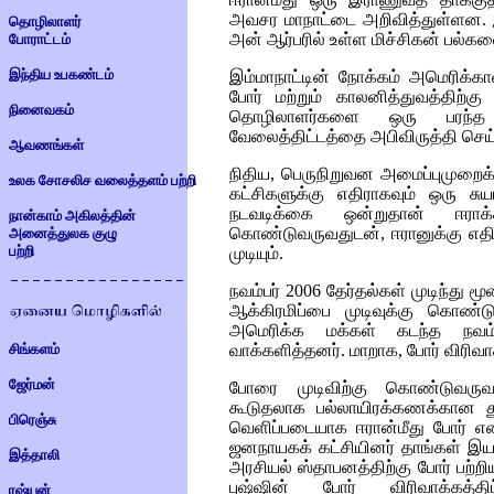
அவசர மாநாட்டை அறிவித்துள்ளன. இம
தொழிலாளர்
அன் ஆர்பரில் உள்ள மிச்சிகன் பல்க
போராட்டம்
இந்திய உபகண்டம்
இம்மாநாட்டின் நோக்கம் அமெரிக்க
போர் மற்றும் காலனித்துவத்திற
நினைவகம்
தொழிலாளர்களை ஒரு பரந்த இ
வேலைத்திட்டத்தை அபிவிருத்தி செய்
ஆவணங்கள்
நிதிய, பெருநிறுவன அமைப்புமுறைக்க
உலக சோசலிச வலைத்தளம் பற்றி
கட்சிகளுக்கு எதிராகவும் ஒரு ச
நடவடிக்கை ஒன்றுதான் ஈராக்
நான்காம் அகிலத்தின்
கொண்டுவருவதுடன், ஈரானுக்கு எதி
அனைத்துலக குழு
பற்றி
முடியும்.
நவம்பர் 2006 தேர்தல்கள் முடிந்து ம
ஆக்கிரமிப்பை முடிவுக்கு கொண்ட
அமெரிக்க மக்கள் கடந்த நவம்பர
வாக்களித்தனர். மாறாக, போர் விரிவா
சிங்களம்
ஜேர்மன்
போரை முடிவிற்கு கொண்டுவருவத
கூடுதலாக பல்லாயிரக்கணக்கான துர
பிரெஞ்சு
வெளிப்படையாக ஈரான்மீது போர் எ
ஜனநாயகக் கட்சியினர் தாங்கள் இயல
இத்தாலி
அரசியல் ஸ்தாபனத்திற்கு போர் பற்ற
புஷ்ஷின் போர் விரிவாக்கத்த
ரஷ்யன்