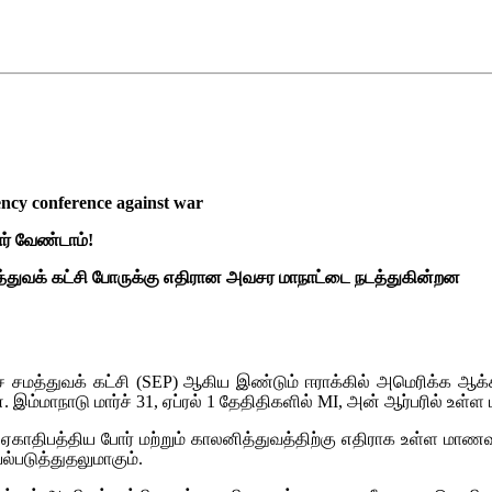
ency conference against war
ார் வேண்டாம்!
்துவக் கட்சி போருக்கு எதிரான அவசர மாநாட்டை நடத்துகின்றன
 சமத்துவக் கட்சி (
SEP
) ஆகிய இண்டும் ஈராக்கில் அமெரிக்க ஆக்கி
இம்மாநாடு மார்ச் 31, ஏப்ரல் 1 தேதிதிகளில்
MI
, அன் ஆர்பரில் உள்ள
் ஏகாதிபத்திய போர் மற்றும் காலனித்துவத்திற்கு எதிராக உள்ள ம
்படுத்துதலுமாகும்.