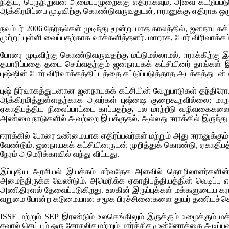
நிதிய, பெருநிறுவன அமைப்புமுறைக்கு எதிராகவும், அவை கட்டுப்பட
ஆக்கிரமிப்பை முடிவிற்கு கொண்டுவருவதுடன், ஈரானுக்கு எதிராக ஒரு 
நவம்பர் 2006 தேர்தல்கள் முடிந்து மூன்று மாத காலத்தில், ஜனநாயகக்
முற்றுப்புள்ளி வைப்பதற்காக வாக்களித்தனர். மாறாக, போர் விரிவாக்கம
போரை முடிவிற்கு கொண்டுவருவதற்கு மட்டுமல்லாமல், ஈராக்கிற்கு 
தயாரிப்பதை தடை செய்வதற்கும் ஜனநாயகக் கட்சியினர் தாங்கள் இயல
புஷ்ஷின் போர் விரிவாக்கத்திட்டத்தை கட்டுப்படுத்தாத அடக்கத்துடன
புஷ் நிர்வாகத்துடனான ஜனநாயகக் கட்சியின் வேறுபாடுகள் தந்திரே
ஆக்கிரமித்துள்ளதற்காக அவர்கள் புஷ்ஷை குறைகூறவில்லை; மாற
ஏகாதிபத்திய நிலைப்பாட்டை காப்பதற்கு பல மாற்றீடு வழிவகைகளை
அண்மை நாடுகளில் அவற்றை இயக்குதல், அல்லது ஈராக்கில் இருந்
ஈராக்கில் போரை உண்மையாக எதிர்ப்பவர்கள் மற்றும் அது ஈரானுக்க
வேண்டும். ஜனநாயகக் கட்சியினருடன் முறித்துக் கொண்டு, ஏகாதிபத்த
நேரம் அமெரிக்காவில் வந்து விட்டது.
இப்புதிய அரசியல் இயக்கம் சர்வதேச அளவில் தொழிலாளர்களின் 
அமைந்திருக்க வேண்டும். அமெரிக்க ஏகாதிபத்தியத்தின் வெடிப்பு எ
அணிதிரளல் தேவைப்படுகிறது. உலகின் இருப்புக்கள் மக்களுடைய கரங்
வறுமை போன்ற கடுமையான சமூக பிரச்சினைகளை துயர் தணியச்செய
ISSE
மற்றும்
SEP
இரண்டும் உலகெங்கிலும் இருக்கும் உழைக்கும் 
சவால் செய்யும் ஒரு சோசலிச மற்றும் மார்க்சிச முன்னோக்கை அடிப