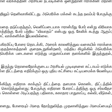
லாள வர்க்கத்தின் அரசியல் நடவடிக்கை ஒன்றுதான் ஈராக்கின் மீதான
்றிலும் தெளிவாகிவிட்டது. அமெரிக்க மக்கள் கடந்த நவம்பர் போருக்கு
வதை தடுப்பதற்கும், வெளிப்படையாக ஈரான்மீது போர் என்று விரிவாக
ிற்கு போர் பற்றிய "விவாதம்" என்பது ஒரு கேலிக் கூத்து ஆகும்;
 செனட் வாக்களிக்க இயலவில்லை.
க்கிரமிப்பு போரை தொடக்கி, அரைக் காலனித்துவ வகையில் ஈராக்கை
ற்காகத்தான் குறைகூறுகின்றனர். மத்திய கிழக்கில் அமெரிக்க
 அமெரிக்க படைகளை எடுத்து பாதுகாப்பான தளங்களில் இருத்துதல்,
ல் இருந்து தொலைநோக்குடைய அரசியல் முடிவுகளை கட்டாயம் எடுக்க
்ள திட்டத்தை எதிர்க்கும் ஒரு புதிய கட்சியை கட்டியமைக்க வேண்டிய
கிற்கு எதிராக காக்கும் திட்டத்தை தளமாக கொண்ட திட்டத்தில்
கொடுத்துள்ளது; போருக்கு எதிரான போராட்டத்திற்கு ஒரு சர்வதேச
ாள்ளை அடிப்பதற்கு பதிலாக, சுகாதார பாதுகாப்பு, கல்வி, வீடுகள்,
ானது, போரையும் அதை தோற்றுவித்த முதலாளித்துவ அமைப்பையும்