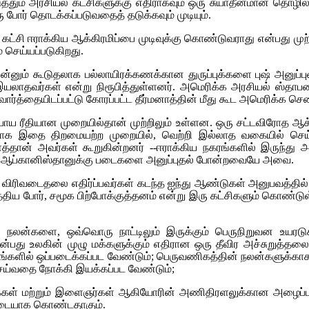
ுத்தும் அரசியல் கட்சிகளுக்கு எதிராகவும் ஒரு சுயாதீனமான தொழி
போர் தொடக்கப்படுவதைத் தடுக்கவும் முடியும்.
 கட்சி ஈராக்கிய ஆக்கிரமிப்பை முடிவுக்கு கொண்டுவராது என்பது முற
் செய்யப்படுகிறது.
இன்னும் கூடுதலாக பல்லாயிரக்கணக்கான துருப்புக்களை புஷ் அனுப்பு
ாதவர்கள் என்று நிரூபித்துள்ளனர். அமெரிக்க அரசியல் ஸ்தாபனத்த
் வார்த்தையிடப்பட்டு கோரப்பட்ட தீர்மனாத்தின் மீது கூட அமெரிக்க
ாபாய ரீதியான முறையில்தான் முற்றிலும் உள்ளன. ஒரு சட்டவிரோத ஆ
ாக இதை திறமையற்ற முறையில், வெற்றி இல்லாத வகையில் செய்தத
த்தான் அவர்கள் கூறுகின்றனர் --ஈராக்கிய நகரங்களில் இருந்து
து ஆப்கானிஸ்தானுக்கு படைகளை அனுப்புதல் போன்றவையே அவை.
ும் விரிவடைதலை எதிர்ப்பவர்கள் கடந்த ஐந்து ஆண்டுகள் அனுபவத்தி
ிய போர், சமூக பிற்போக்குத்தனம் என்று இரு கட்சிகளும் கொண்டுள
நலன்களை, ஒவ்வொரு நாட்டிலும் இருக்கும் பெருநிறுவன உயரடுக்
ன்பது உலகின் முழு மக்களுக்கும் எதிரான ஒரு தீவிர அச்சுறுத்தலை 
களில் ஒப்படைக்கப்பட வேண்டும்; பெருவணிகத்தின் நலன்களுக்காக கெ
்வதை நோக்கி இயக்கப்பட வேண்டும்;
மக்கள் மற்றும் இளைஞர்கள் ஆகியோரின் அணிதிரளலுக்கான அழைப்ப
்படையாக கொண்டதாகும்.