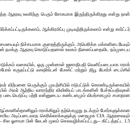
்த ஆதரவு உலகிற்கு பெரும் சோகமாக இருந்திருக்கிறது என்று நான்
்பட்டிருக்கலாம், ஆக்கிரமிப்பு முடிவுற்றிருக்கலாம் என்று கார்ட்டர்
மையையும் நிச்சயமாக குறைத்திருக்கும். அமெரிக்க மக்களிடையேயும்
ிரிட்டன் நமக்கு ஆதரவு கொடுப்பதனால் உலகம் நினைப்பதைவிட நம்முடைய
டுக்கம் வகையில், ஒரு முன்னாள் ஜனாதிபதி வெளிப்படையாக ஈராக்
ோல் கருதப்பட்டு
வாஷிங்டன் போஸ்ட்
மற்றும்
நியூ யோர்க் டைம்சில
் விற்பனை பெருக்கும் முயற்சியில் ஈடுபட்டுக் கொண்டிருக்கையில்
் அவர் ஆற்றிய வாராந்திர விவிலியப் பாடங்களின் பேச்சுப்பதிவுகள
ற்ற படையெடுப்பு பற்றி என்னுடைய கண்டனமும் விமர்சனமும் சமாதான
்கானிஸ்தானிலும் ஈராக்கிலும் தற்பொழுது நடக்கும் போர்களுக்கான
ஸ்லாமிய அடிப்படைவாத கெரில்லாக்களுக்கு மறைமுக
CIA
ஆதரவையும்
சில ஓசாமா பின் லேடன் மூலம் செலவழிக்கப்பட்டது-- கிட்டத்தட்ட 1.5