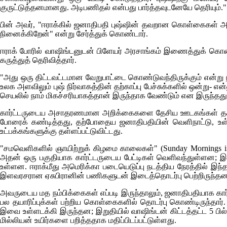
குருட்டுத்தனமானது. அடிபணிதல் என்பது பார்த்தவுடனேயே தெரியும்."
பின் அவர், "ஈராக்கில் ஜனாதிபதி புஷ்ஷின் தவறான கொள்கைகள் அனை
நினைக்கிறேன்" என்று சேர்த்துக் கொண்டார்.
ஈராக் போரில் வாஷிங்டனுடன் பிளேயர் அரசாங்கம் இணைத்துக் கொண்டிரா
கருத்துத் தெரிவித்தார்.
"அது ஒரு திட்டவட்டமான வேறுபாட்டை கொண்டுவந்திருக்கும் என்று 
உலக அளவிலும் புஷ் நிர்வாகத்தின் தற்காப்பு பேச்சுக்களில் ஒன்று-
செயலில் நாம் மிகச்சரியாகத்தான் இருந்தாக வேண்டும் என இருந்தது
கார்ட்டருடைய அசாதரணமான அறிக்கைகளை தேசிய ஊடகங்கள் தகவல் கெ
போரைக் கண்டித்தது, தற்போதைய ஜனாதிபதியின் வெளிநாட்டு, உ
உட்பக்கங்களுக்கு தள்ளப்பட்டுவிட்டது.
"சமவெளிகளில் ஞாயிற்றுக் கிழமை காலைகள்" (
Sunday Mornings in
அதன் ஒரு பகுதியாக கார்ட்டருடைய பேட்டிகள் வெளிவந்துள்ளன; இந
உள்ளன. ஈராக்மீது அமெரிக்கா படையெடுப்பு நடத்திய நேரத்தில் இ
இளவரசரான ஏசுபிரானின் பணிகளுடன் இடைத்தொடர்பு பெற்றிருந்தன
அவருடைய மத நம்பிக்கைகள் எப்படி இருந்தாலும், ஜனாதிபதியாக கார்
பல தயாரிப்புக்கள் பற்றிய கொள்கைகளில் தொடர்பு கொண்டிருந்
இவை உள்ளடக்கி இருந்தன; இறுதியில் வாஷிங்டன் கிட்டத்தட்ட 5 பில்ல
மில்லியன் உயிர்களை பறித்ததாக மதிப்பிடப்பட்டுள்ளது.