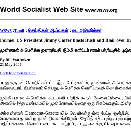
World Socialist Web Site
www.wsws.org
:
:
செய்திகள் ஆய்வுகள்
:
வட அமெரிக்கா
WSWS
Tamil
Former US President Jimmy Carter blasts Bush and Blair over Ir
முன்னாள் அமெரிக்க ஜனாதிபதி ஜிம்மி கார்ட்டர் ஈராக் பற்றியதில் புஷ
By Bill Van Auken
21 May 2007
Back to screen version
உடனுக்குடன் கொடுக்கப்பட்ட இரு பேட்டிகளில், முன்னாள் அமெரிக்க
கடுமையாய் விமர்சனம் செய்து, அமெரிக்க வெளியுறவுக் கொள்கைக்கான
முக்கியமான அமெரிக்க கூட்டாளி பற்றிக் கூறத் தேவையில்லை, பி
அளவில் இது உண்மையில் முன்னோடியில்லாத ஒரு நிகழ்வாகும். இன்னு
அர்கன்சாஸ்
Democrat-Gazette
யில் வெளிவந்துள்ள பேட்டி ஒன்றில்,
மோசமானது என்று நான் நினைக்கிறேன். ஜோர்ஜ் எச்.டபுள்யூ புஷ் மற்ற
மதிப்புக்களை வெளிப்படையாக மாற்றியிருப்பது எனக்கு மிகவும் உளை