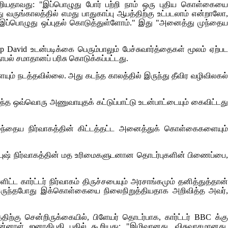
ூறியதாவது: "இப்பொழுது போர் பற்றி நாம் ஒரு புதிய கொள்கையை
 வருங்காலத்தில் எமது பாதுகாப்பு ஆபத்திற்கு உட்படலாம் என்றாலோ,
 இப்பொழுது ஒப்புதல் கொடுத்துள்ளோம்." இது "அனைத்து முந்தைய
p David
உடன்படிக்கை பெரும்பாலும் பேச்சுவார்த்தைகள் மூலம் ஏற்பட
ல் சமாதானப் பரிசு கொடுக்கப்பட்டது.
ும் நடத்தவில்லை. அது கடந்த காலத்தில் இருந்து தீவிர வழிவிலகல்
்ந்த ஒவ்வொரு அணுவாயுதக் கட்டுப்பாட்டு உடன்பாட்டையும் கைவிட்டது
முந்தைய நிர்வாகத்தின் கிட்டத்தட்ட அனைத்துக் கொள்கைகளையும்
 புஷ் நிர்வாகத்தின் மத உரிமைகளுடனான தொடர்புகளின் பிணைப்பை,
்ட கார்ட்டர் நிர்வாகம் திருச்சபையும் அரசாங்கமும் தனித்துத்தான்
ில் இருந்தபோது இக்கொள்கையை நிலைநிறுத்தியதாக அறிவித்த அவர்,
ிற்கு சென்றிருக்கையில், பிளேயர் தொடர்பாக, கார்ட்டர்
BBC
க்கு
 முன்னாள் ஜனாதிபதி பதில் கூறியது: "இழிவானது. விசுவாசமானது.