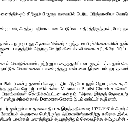
த்திற்கும் சிறிதும் பிறழாத வகையில் பெரிய பிரித்தானியா கொடுத
மல், அதற்கு பதிலாக படையெடுப்பை எதிர்த்திருந்தால், போர் தவிர்க்கப
நான் கூறமுடியாது; ஆனால் பின்னர் எழுந்த பல பிரச்சினைகளின் தன்
 என்னுடைய கருத்தில் அதற்கு வெற்றி கிடைக்கவில்லை- சரி, கிரேட் ப
."
ாடுக்காமல் முற்றிலும் புதைத்துவிட்டன. முதல் பக்க தரம் கொ
ள்நாட்டுக் கொள்கையை கண்டித்தது என்பவை இரண்டாம் தர தகவல்ப
 Plains)
என்ற தலைப்பில் ஒரு புதிய ஆடியோ நூல் தொடருக்காக, அவர
்த நூலில் ஜோர்ஜியாவில் உள்ள
Maranatha Baptist Church
சமவெளியில
ந்த பிரசங்கங்கள் கொடுக்கப்பட்டன என்றும், "அவை இந்தத் தேவைய
" என்று அர்கன்சாஸ்
Democrat-Gazette
இடம் கார்ட்டர் கூறினார்.
ட்டர் ஒன்றும் சமாதானவாதியாக இருந்ததில்லை; 1977-1981ல் அவர் ஆப
தார். சோவியத் ஆதரவை பெற்றிருந்த ஆப்கானிஸ்தானிற்கு எதிராக இ
ியன் டாலர்கள் பணத்திலும் ஆயுதத்திலும் செலவழித்த அம்முயற்சி -- 