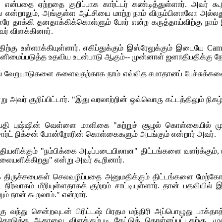
" என்பதை ஏற்றதை குறிப்பாக கார்ட்டர் கண்டித்துள்ளார். அவர் க
லை என்றாலும், அங்குள்ள ஆட்சியை மாற்ற நாம் விரும்பினாலோ அல்லது
ே தாக்கி தனதாக்கிக்கொள்ளும் போர் என்ற கருத்தாய்விற்கு நாம்
ர் விளக்கினார்.
ிற்கு உள்ளாக்கியுள்ளார். எகிப்துக்கும் இஸ்ரேலுக்கும் இடையே
Cam
ிமைப்படுத்த உதவிய உடன்பாடு ஆகும்-- முன்னாள் ஜனாதிபதிக்கு நோப
ில் வேறுபாடுகளை களைவதற்காக நாம் எவ்வித சமாதானப் பேச்சுக்களைய
அவர் குறிப்பிட்டார். "இது வரலாற்றின் ஒவ்வொரு கட்டத்திலும் நிகழ
ாதிபதி புஷ்ஷின் வெள்ளை மாளிகை "சுற்றுச் சூழல் கொள்கையில் 
சார்ட் நிக்சன் போன்றோரின் கொள்கைகளும் அடங்கும் என்றார் அவர்.
ியளிக்கும் "நம்பிக்கை அடிப்படையிலான" திட்டங்களை வளர்க்கும்,
கவலையளிக்கிறது" என்று அவர் கூறினார்.
க திருச்சபைகள் செலவழிப்பதை அனுமதிக்கும் திட்டங்களை மேற்கோளிட
 நிர்வாகம் மீறியுள்ளதாகக் குற்றம் சாட்டியுள்ளார். தான் பதவிய
் நான் கூறலாம்." என்றார்.
ந்து சென்றவுடன் பிரிட்டஷ் பிரதம மந்திரி அப்பொழுது பாக்தாத்த
் கொடுத்த ஆதரவை விளக்கும்படி கேட்டுக் கொள்ளப்பட்டதற்கு,