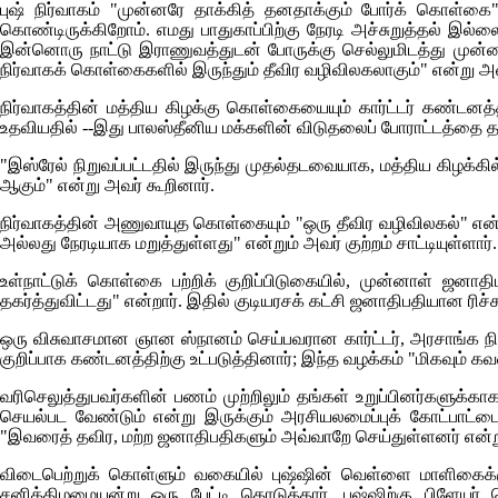
புஷ் நிர்வாகம் "முன்னரே தாக்கித் தனதாக்கும் போர்க் கொள்கை
கொண்டிருக்கிறோம். எமது பாதுகாப்பிற்கு நேரடி அச்சுறுத்தல் இல்
இன்னொரு நாட்டு இராணுவத்துடன் போருக்கு செல்லுமிடத்து முன்னர
நிர்வாகக் கொள்கைகளில் இருந்தும் தீவிர வழிவிலகலாகும்" என்று அவ
நிர்வாகத்தின் மத்திய கிழக்கு கொள்கையையும் கார்ட்டர் கண்டனத்த
உதவியதில் --இது பாலஸ்தீனிய மக்களின் விடுதலைப் போராட்டத்தை தன
"இஸ்ரேல் நிறுவப்பட்டதில் இருந்து முதல்தடவையாக, மத்திய கிழக்க
ஆகும்" என்று அவர் கூறினார்.
நிர்வாகத்தின் அணுவாயுத கொள்கையும் "ஒரு தீவிர வழிவிலகல்" என்று 
அல்லது நேரடியாக மறுத்துள்ளது" என்றும் அவர் குற்றம் சாட்டியுள்ளார்.
உள்நாட்டுக் கொள்கை பற்றிக் குறிப்பிடுகையில், முன்னாள் ஜன
தகர்த்துவிட்டது" என்றார். இதில் குடியரசக் கட்சி ஜனாதிபதியான ரிச்
ஒரு விசுவாசமான ஞான ஸ்நானம் செய்பவரான கார்ட்டர், அரசாங்க நித
குறிப்பாக கண்டனத்திற்கு உட்படுத்தினார்; இந்த வழக்கம் "மிகவும் 
வரிசெலுத்துபவர்களின் பணம் முற்றிலும் தங்கள் உறுப்பினர்களுக்கா
செயல்பட வேண்டும் என்று இருக்கும் அரசியலமைப்புக் கோட்பாட்டை
"இவரைத் தவிர, மற்ற ஜனாதிபதிகளும் அவ்வாறே செய்துள்ளனர் என்றும
விடைபெற்றுக் கொள்ளும் வகையில் புஷ்ஷின் வெள்ளை மாளிகைக்கு வ
சனிக்கிழமையன்று ஒரு பேட்டி கொடுத்தார். புஷ்ஷிற்கு பிளேயர