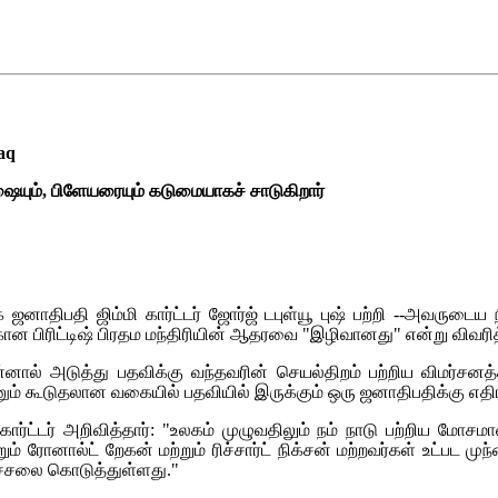
aq
்ஷையும், பிளேயரையும் கடுமையாகச் சாடுகிறார்
 ஜனாதிபதி ஜிம்மி கார்ட்டர் ஜோர்ஜ் டபுள்யூ புஷ் பற்றி --அவருட
 பிரிட்டிஷ் பிரதம மந்திரியின் ஆதரவை "இழிவானது" என்று விவரித்த
ன்னால் அடுத்து பதவிக்கு வந்தவரின் செயல்திறம் பற்றிய விமர்
ம் கூடுதலான வகையில் பதவியில் இருக்கும் ஒரு ஜனாதிபதிக்கு எதிரா
 கார்ட்டர் அறிவித்தார்: "உலகம் முழுவதிலும் நம் நாடு பற்றிய மோ
ும் ரோனால்ட் றேகன் மற்றும் ரிச்சார்ட் நிக்சன் மற்றவர்கள் உட்பட 
ச்சலை கொடுத்துள்ளது."