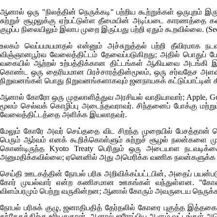
ஆனால் ஒரு "நிலத்தின் நெருக்கடி" பற்றிய கூற்றுக்கள் ஒருபுறம் இரு
சுற்றுச் சூழலுக்கு ஏற்பட்டுள்ள தீமையின் அடிப்படை காரணத்தை 
குழப்ப நிலையிலும் இலாப முறை இருப்பது பற்றி ஏதும் கூறவில்லை.
(Se
உலகம் வெப்பமயமாதல் என்னும் அச்சுறுத்தல் பற்றி தீவிரமாக நட
விஞ்ஞானபூர்வ வேலைத்திட்டம் தேவைப்படுகிறது; அதில் பொதுப் பே
வகையில் ஆற்றல் உற்பத்திக்கான திட்டங்கள் ஆகியவை அடங்கி 
கொண்ட ஒரு தைரியமான பிரச்சாரத்தின்மூலம், ஒரு சர்வதேச அளவில் 
நிறுவனங்கள் பொது நிறுவனங்களாகவும் ஜனநாயகக் கட்டுப்பாட்டின் கீழ
ஆனால் கோரோ ஒரு முதலாளித்துவ அரசியல் வாதியாவார்;
Apple, G
மூலம் செல்வக் கொழிப்பு அடைந்தவராவர். சிந்தனைப் போக்கு மற்று
வேலைத்திட்டத்தை அளிக்க இயலாதவர்.
மேலும் கோரே அவர் செய்ததை விட சிறந்த முறையில் பேசத்தான்
பெரும் ஆர்வம் எனக் கூறிக்கொள்ளும் சுற்றுச் சூழல் நலன்களை ம
கொண்டிருந்த
Kyoto Treaty
பெரிதும் ஒரு அடையாள நடவடிக்கை
அனுமதிக்கவில்லை; ஏனெனில் அது அமெரிக்க வணிக நலன்களுக்க ஆழ
செய்தி ஊடகத்தின் நோபல் பரிசு அறிவிக்கப்பட்டபின், அதைப் பயன்ப
கோர் முயல்வார் என்ற கணிசமான ஊகங்கள் வந்துள்ளன. "கோரை 
விளம்பரமும் பெற்று வருகின்றன; ஆனால் கோரும் அவருடைய நெருக்கம
நோபல் பரிசுக் குழு, ஜனாதிபதித் தேர்தலில் கோரை புகுத்த இத
சந்தேகத்திற்கு உரியதுதான். ஆனால் ஐரோப்பிய ஆளும் வட்டங்கள் அ