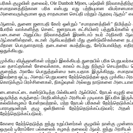
பரிசுக் குழுவின் தலைவர்,
Ole Danbolt Mjoes
, புஷ்ஷின் நிர்வாகத்த
சமாதானத்திற்கான பரிசு என்பது எது பற்றியுமான விமர்சனமா
அனைவருக்குமான ஒரு சாதகமான செய்தி மற்றும் ஆதரவு ஆகும்" என்
ஆனால், துணை ஜனாபதி கோர் ஒன்றும் "சமாதானத்தின்" நிமித்தம் அ
போரில் வாக்களித்த செனட் ஜனநாயக கட்சியினர் பத்துபேர்களில்
படைகளை அனுப்பிய நிர்வாகத்தின் இரண்டாம் உயர் அதிகாரி ஆவார்
ஆப்கானிஸ்தான், சுடான் ஆகியவற்றின் மீது குண்டுவீச்சுக்களை நட
மீதான பொருளாதாரத் தடைகளை சுமத்தியது, சேர்பியாவிற்கு எதி
ஒதுக்கியது.
முக்கிய விஞ்ஞானிகள் மற்றும் இலக்கியத் துறையில் பரிசு பெறுபவர்
பல தசாப்தங்கள் சேவைக்காக, காலம் கடந்து நிற்கும் செயற்கரிய ச
குறைந்த அளவே பொதுத்தன்மை உடையதாக இருக்கிறது. சமாதானப் ப
இவற்றை ஒட்டி, அதைப் பெறுபவரை தேர்ந்தெடுத்தல் ஒரு முக்கிய அரச
கொடுக்கும் பிரச்சினைகள், நிகழ்வுகள் அல்லது நாடுகளை அடையாளம
டைனமைட்டை கண்டுபிடித்த பில்லியனர் ஆல்பிரெட் நோபல் எழுதி வைத்
ஒருமித்த கருத்தைப் பிரதிபலிக்கும் அரசியல் முடிவாக இப்பரிசு இருக
கல்விக்கழகம் போன்றவற்றால், மற்ற நோபல் பரிசுகள் தேர்ந்தெடுக்கப
பாராளுமன்றக் குழு ஒன்றினால் தேர்ந்தெடுக்கப்படுவார்; அதன்
தேர்ந்தெடுக்கப்படுவர்.
கோரை தேர்ந்தெடுத்த ஐந்து உறுப்பினர்கள் குழுவில் நான்கு முன்னா
ஒருவர் டிரோம்சோ பல்கலைக் கழகத் தலைவர் ஆவர். ஐந்து அரசியல் 