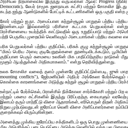
அரசியல் நிறமாலையில் இருந்து வருபவர்கள் ஆவர்:
Progress (
தீவிர
Democratic),
லேபர் (சமூக ஜனநாயக கட்சி) மற்றும் சோசலிச இடது
கடந்த ஐந்து ஆண்டுகளில் போட்டிக் கூட்டணிகளின் ஒரு பகுதி என்
கோர் மற்றும் ஐ.நா. அமைப்பான சுற்றுச்சூழல் மாறுதல் பற்றிய பற
இரண்டையும் இவ்வாண்டு பரிசிசை கூட்டாக பெறுபவர்கள் என்று
பிரச்சினையை உயர்த்திக் காட்டுவதில் ஒரு உறுதிப்பாடு மற்றும் அ
பற்றி பெருகிய முறையில் வெளிவரும் அடையாங்கள் பற்றிய கவலை
பரிசு பெறுபவர்கள் பற்றிய குறிப்பில், பரிசுக் குழு சுற்றுச்சூழல் மா
"மிகப் பெரிய அளவு குடியேறுதல்களை தூண்டிவிடக்கூடும், பூமியின்
குறிப்பான பெரும் சுமையை உலகின் மிக பாதிப்பிற்குரிய நாடுகள் ம
மூளும் ஆபத்துக்கள் அதிகமாகலாம்." என்று தெரிவித்துள்ளது.
உலக சோசலிச வலைத் தளம் முன்னரே குறிப்பிட்டுள்ளபடி, ஜுன் ம
mounting conflicts"),
ஜேர்மனியின் அதிபர் அங்கேலா மேர்க்கெலும் 
கொள்கை காரணங்களை அடுத்து சுற்றுச் சூழல் மாறுதல் பற்றிய பிரச
உள்நாட்டில் மேர்க்கெல், பிரான்சில் நிக்கோலா சார்க்கோசி மற்றும
மற்றும் பசுமை கட்சிகளில் இருந்து பிரிப்பதற்கு கையாளும் வரவேற
இலாபம் தரும் மாற்றீட்டு விசை ஆதாரங்கள், எரிபொருள் திறன் அதிக
நிறுவ முற்படுவதுடன் ஐரோப்பா வெளி விசை அளிப்பாளர்களை நம்பிய
குறைக்கவும் விரும்புகின்றன.
அனைத்து முக்கிய ஐரோப்பிய சக்திகளிடம் ஒரு பொது முன்னணியை தோ
மீது அமெரிக்கப் படையெடுப்பை அடுத்து வெளியில் வந்த பல பிளவுகள