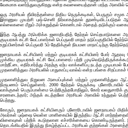
வேகமாக வளர்ந்துவருகிறது என்ற கவலையைத்தான் பரந்த அளவில் 
ஒரு அரசியல் தீவிரத்தன்மை நிதிய நெருக்கடிகள், பெருகும் சமூக அழ
இராணுவ முயற்சி புஷ்-செனி நிர்வாகத்தால் தூண்டிவிடப்படுதல் ஆ
எல்லைகளை மீறும் அச்சுறுத்தல் கொண்டால் அதைத் தடுக்கும் வகையில்
இந்த ஆபத்து அமெரிக்க ஜனாதிபதித் தேர்தல் செய்றபாடுகளை அதி
குடியரசுக் கட்சி வேட்பாளர்கள் பெப்ருவரி மாதம் நடுப்பகுதியில் தேர
உறுப்பினர்கள் பெப்ருவரி 5ம் தேதிக்குள் நியமன மாநாட்டிற்கு தேர்ந
ஜனநாயகக் கட்சியினர் மற்றும் குடியரசுக் கட்சியினர் போர் ஆதரவ
முக்கிய குடியரசுக் கட்சி வேட்பாளரைப் பற்றி முடிவெடுத்திருக்கக
மாற்றீட்டை எதிர்பார்த்து அதற்கு ஏற்ப வாக்களிப்பு நடத்த முடியாமல் ப
முதலாளித்துவ அரசியலில் பாதுகாப்பு வால்வ் என்ற பங்கை சிறப்பாகச் ச
முதலாளித்துவ நிறுவன அமைப்புக்கள் மற்றும் முதலாளித்துவ ஆட
நிரூபணம் செய்துள்ளார். 2000 தேர்தல் நெருக்கடி புளோரிடாவில
வாக்குகள் பெரும்பான்மை பெற்றிருந்தபோதிலும், கோர் வலதுசாரிக் கு
சரணடைந்தார்; அந்தக் கடத்தலோ அரசியல் அளவில் உந்துதல் பெற
பெற்றது.
கோரும், ஜனநாயகக் கட்சியினரும் புளோரிடாவில் ஜனநாயகம் மிதிக
அவர்கள் புஷ்ஷை வெள்ள மாளிகையில் இருந்திய ஆட்சி மாற்றத்தைவிட, 
விளைவுகள் பற்றிக் கூடுதலான எச்சரிக்கையை கொண்டிருந்தனர். இவ
தொடங்கியதில் இருந்து நிகழ்த்தப்பட்ட அரசியல் குற்றங்கள் அனைத்தி