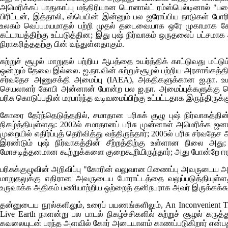
அமெரிக்கப் பாதுகாப்பு மந்திரியான டொனால்ட் ரம்ஸ்பெல்டினால் 
பிரிட்டன், இத்தாலி, ஸ்பெயின் இன்னும் பல ஐரோப்பிய நாடுகள் பே
உலகம் வெப்பமயமாதல் பற்றி முதல் தடைவையாக ஒரே முகாமாக சேர்ந
கட்டாயத்திற்கு உட்படுத்தின; இது புஷ் நிர்வாகம் ஒருதலைப் பட்சமாக
நிராகரித்ததற்கு பின் வந்துள்ளதாகும்.
சுற்றுச் சூழல் மாறுதல் பற்றிய ஆபத்தை உயர்த்திக் காட்டுவது மட்டு
ஒன்றும் தேவை இல்லை. ஐ.நா.வின் சுற்றுச்சூழல் பற்றிய அரசாங்கத்
சர்வதேச அணுசக்தி அமைப்பு (
IAEA),
அகதிகளுக்கான ஐ.நா. 
செயலாளர் கோபி அன்னான் போன்ற பல ஐ.நா. அமைப்புக்களுக்கு தெ
பரிசு கொடுப்பதின் மரபார்ந்த வடிவமைப்பிற்கு உட்பட்டதாக இருந்திருக்க
கோரை தேர்ந்தெடுத்ததில், சமாதான பரிசுக் குழு புஷ் நிர்வாகத
நிகழ்த்தியுள்ளது: 2002ல் சமாதானப் பரிசு முன்னாள் அமெரிக்க ஜனாதிப
முறையில் எதிர்ப்புத் தெரிவித்து வந்திருந்தார்; 2005ல் பரிசு சர்வத
இரண்டும் புஷ் நிர்வாகத்தின் சீற்றத்திற்கு உள்ளான நிலை அது
மோசடித்தனமான கூற்றுக்களை குறைகூறியிருந்தார்; அது போன்றே ஈரான
பரிசுக்குழுவின் அறிவிப்பு "கோரின் வலுவான பிணைப்பு அவருடைய அரசி
மாறுதலுக்கு எதிரான அவருடைய போராட்டத்தை வலுப்படுத்தியுள்ள
உருவாக்க அதிகம் பணியாற்றிய ஒற்றைத் தனிநபராக அவர் இருக்கக்கூட
தன்னுடைய நூல்களிலும், உரைப் பயணங்களிலும்,
An Inconvenient T
Live Earth
நாளன்று பல பாடல் நிகழ்ச்சிகளில் சுற்றுச் சூழல் கர
கவலையுடன் பரந்த அளவில் கோர் அடையாளம் காணப்படுகிறார் என்