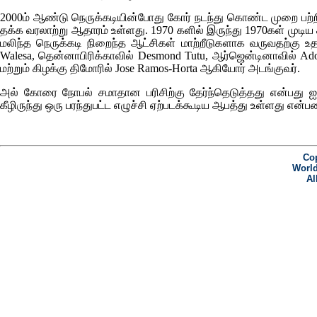
2000ம் ஆண்டு நெருக்கடியின்போது கோர் நடந்து கொண்ட முறை பற்றி
தக்க வரலாற்று ஆதாரம் உள்ளது. 1970 களில் இருந்து 1970கள் முடிய 
மலிந்த நெருக்கடி நிறைந்த ஆட்சிகள் மாற்றீடுகளாக வருவதற்கு உத
Walesa
, தென்னாபிரிக்காவில்
Desmond Tutu
, ஆர்ஜென்டினாவில்
Ado
மற்றும் கிழக்கு திமோரில்
Jose Ramos-Horta
ஆகியோர் அடங்குவர்.
அல் கோரை நோபல் சமாதான பரிசிற்கு தேர்ந்தெடுத்தது என்பது 
கீழிருந்து ஒரு பரந்துபட்ட எழுச்சி ஏற்படக்கூடிய ஆபத்து உள்ளது எ
Cop
World
Al