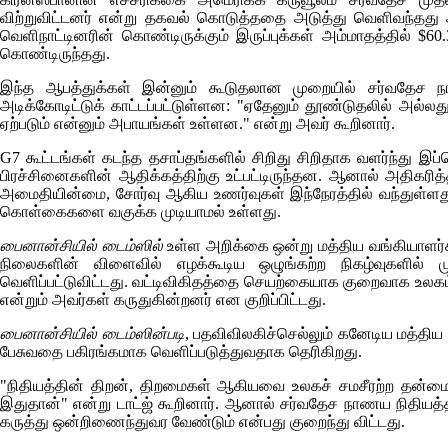
விற்றுவிட்டனர் என்று தகவல் கொடுத்ததை அடுத்து வெளிவந்தது ஆ
வெளிநாட்டினரின் கொண்டிருக்கும் இருப்புக்கள் அம்மாதத்தில் $
கொண்டிருந்தது.
இந்த ஆபத்துக்கள் இன்னும் கூடுதலான முறையில் சர்வதேச ந
அடிக்கோடிட்டுக் காட்டப்பட்டுள்ளன: "ஏதேனும் தூண்டுதலில் அல்லது
ஏற்படும் என்னும் அபாயங்கள் உள்ளன." என்று அவர் கூறினார்.
G7
கூட்டங்கள் கடந்த தசாப்தங்களில் சிறிது சிறிதாக வளர்ந்து இப்
பிரச்சினைகளின் ஆதிக்கத்திற்கு உட்பட்டிருந்தன. ஆனால் அதிகரி
அமைதியின்மை, சோர்வு ஆகிய உணர்வுகள் இந்நேரத்தில் வந்துள
கொள்கைகளை வகுக்க முடியாமல் உள்ளது.
பைனான்சியில் டைம்ஸில்
உள்ள அறிக்கை ஒன்று மத்திய வங்கியாளர்க
நிலைகளின் விளைவில் எழக்கூடிய ஒழுங்கற்ற நிகழ்வுகளில் 
வெளிப்பட்டுவிட்டது. வட்டிவிகிதத்தை செயற்கையாக குறைவாக உலகம் 
என்றும் அவர்கள் கருதுகின்றனர் என குறிப்பிட்டது.
பைனான்சியில் டைம்ஸின்படி
, பதவிவிலகிச்செல்லும் கனேடிய மத்திய வ
பேசுவதை பகிரங்கமாக வெளிப்படுத்துவதாக தெரிகிறது.
"நிதியத்தின் திறன், திறமைகள் ஆகியவை உலகச் சமசீரற்ற தன்மை
இதுதான்" என்று டாட்ஜ் கூறினார். ஆனால் சர்வதேச நாணய நிதியத்
கருத்து ஒன்றிணைந்துவர வேண்டும் என்பது குறைந்து விட்டது.