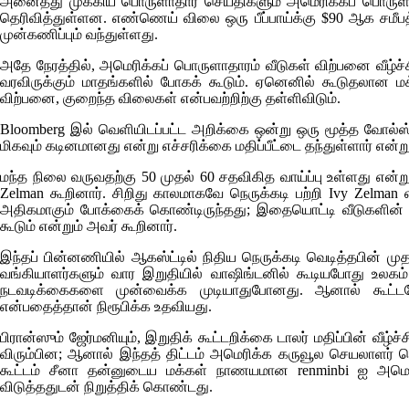
அனைத்து முக்கிய பொருளாதார செய்திகளும் அமெரிக்கப் பொருள
தெரிவித்துள்ளன. எண்ணெய் விலை ஒரு பீப்பாய்க்கு $90 ஆக சமீபத்
முன்கணிப்பும் வந்துள்ளது.
அதே நேரத்தில், அமெரிக்கப் பொருளாதாரம் வீடுகள் விற்பனை வீழ்ச்ச
வரவிருக்கும் மாதங்களில் போகக் கூடும். ஏனெனில் கூடுதலான
விற்பனை, குறைந்த விலைகள் என்பவற்றிற்கு தள்ளிவிடும்.
Bloomberg
இல் வெளியிடப்பட்ட அறிக்கை ஒன்று ஒரு மூத்த வோல்ஸ்
மிகவும் கடினமானது என்று எச்சரிக்கை மதிப்பீட்டை தந்துள்ளார் என்ற
மந்த நிலை வருவதற்கு 50 முதல் 60 சதவிகித வாய்ப்பு உள்ளது என்
Zelman
கூறினார். சிறிது காலமாகவே நெருக்கடி பற்றி
Ivy Zelman
எ
அதிகமாகும் போக்கைக் கொண்டிருந்தது; இதையொட்டி வீடுகளின் 
கூடும் என்றும் அவர் கூறினார்.
இந்தப் பின்னணியில் ஆகஸ்ட்டில் நிதிய நெருக்கடி வெடித்தபின் ம
வங்கியாளர்களும் வார இறுதியில் வாஷிங்டனில் கூடியபோது உலகம்
நடவடிக்கைகளை முன்வைக்க முடியாதுபோனது. ஆனால் கூட்டம
என்பதைத்தான் நிரூபிக்க உதவியது.
பிரான்ஸும் ஜேர்மனியும், இறுதிக் கூட்டறிக்கை டாலர் மதிப்பின் வீழ்
விரும்பின; ஆனால் இந்தத் திட்டம் அமெரிக்க கருவூல செயலாளர் ஹெ
கூட்டம் சீனா தன்னுடைய மக்கள் நாணயமான
renminbi
ஐ அமெரி
விடுத்ததுடன் நிறுத்திக் கொண்டது.