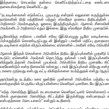
இத்தகைய செயலற்ற தன்மை வெளிப்படுத்தப்பட்டதை லண
தலையங்கத்தை வெளியிட்டது.
"நடவடிக்கைகள் எடுக்கப்பட முடியாது என்றால் வலுவான கருத்துக்க
நாடுகளின் நிதி மந்திரிகள் மற்றும் சர்வதேச நாணய நிதியத்தி
அதிகாரம் அவர்களுக்கு ஓரளவு இருந்திருக்கும்; ஆனால் சீனாவி
அவர்களிடம் அதிகாரம் ஏதும் இல்லை. இது சர்வதேச நிதிய முறையில் ம
யூரோவிற்கு எதிராக டாலரின் சரிவு (இப்பொழுது யூரோ வாடிக்க
அச்சுறுத்திக் கொண்டிருப்பதுடன் இன்னும் டாலரின் மதிப்பு குறைவ
நடவடிக்கை எடுக்க விரும்பவில்லை; ஏனெனில் டாலரின் சரிவு அமெரிக்
ஆனால் இந்தக் கொள்கை அமெரிக்க நிதிய இருப்புக்களில் முதலீடு ச
கூடும்; ஏனெனில் அவர்கள் தொடர்ந்து தங்கள் டாலர் இருப்புக்கள
விற்றுவிடத்தான் அவர்கள் முயல்வர். அமெரிக்க நிதிய முறையே கிட
வரவேண்டும் என்ற நிலையில் உள்ளது; டாலர் இருப்புக்கள் விற்பது 
டாலரை மூடுவது என்பது வட்டி விகிதங்களை உயர்த்துதல் என்று ஆகும
ஞாயிறன்று நடத்திய உரை ஒன்றில் முன்னாள் அமெரிக்க மத்திய வ
வாங்குவதில் பெருகிய விருப்பமின்மை வெளிநாட்டினரிடையே இருப்பதைப் 
"எந்த அளவிற்கு இந்தக் கடமைகளை வெளிநாட்டினர் கொள்ளலாம் என்ப
மிகக் குறைவான அளவிற்கு கிட்டத்தில் இருக்கிறது என்பதையும் சு
என்பதற்கான அடையாளம்" என்றும் கூறினார்.
கிரீன்ஸ்பானின் எச்சரிக்கை அமெரிக்க கருவூலம் சர்வதேச மு