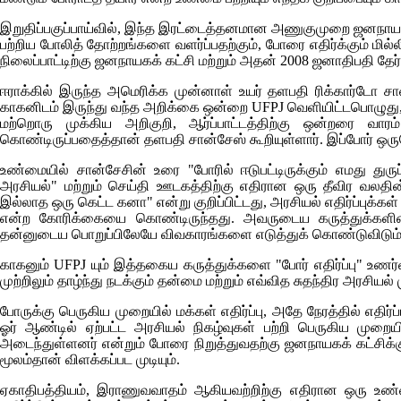
இறுதிப்பகுப்பாய்வில், இந்த இரட்டைத்தனமான அணுகுமுறை ஜனநாயகக் 
பற்றிய போலித் தோற்றங்களை வளர்ப்பதற்கும், போரை எதிர்க்கும் மி
நிலைப்பாட்டிற்கு ஜனநாயகக் கட்சி மற்றும் அதன் 2008 ஜனாதிபதி தேர
ஈராக்கில் இருந்த அமெரிக்க முன்னாள் உயர் தளபதி ரிக்கார்டோ சான
காகனிடம் இருந்து வந்த அறிக்கை ஒன்றை
UFPJ
வெளியிட்டபொழுது, 
மற்றொரு முக்கிய அறிகுறி, ஆர்ப்பாட்டத்திற்கு ஒன்றரை வா
கொண்டிருப்பதைத்தான் தளபதி சான்சேஸ் கூறியுள்ளார். இப்போர் ஒருப
உண்மையில் சான்சேசின் உரை "போரில் ஈடுபட்டிருக்கும் எமது துருப
அரசியல்" மற்றும் செய்தி ஊடகத்திற்கு எதிரான ஒரு தீவிர வலதின
இல்லாத ஒரு கெட்ட கனா" என்று குறிப்பிட்டது, அரசியல் எதிர்ப்புக்கள்
என்ற கோரிக்கையை கொண்டிருந்தது. அவருடைய கருத்துக்களின்
தன்னுடைய பொறுப்பிலேயே விவகாரங்களை எடுத்துக் கொண்டுவிடும்
காகனும்
UFPJ
யும் இத்தகைய கருத்துக்களை "போர் எதிர்ப்பு" உணர
முற்றிலும் தாழ்ந்து நடக்கும் தன்மை மற்றும் எவ்வித சுதந்திர அரசி
போருக்கு பெருகிய முறையில் மக்கள் எதிர்ப்பு, அதே நேரத்தில் எதிர்ப
ஓர் ஆண்டில் ஏற்பட்ட அரசியல் நிகழ்வுகள் பற்றி பெருகிய முற
அடைந்துள்ளனர் என்றும் போரை நிறுத்துவதற்கு ஜனநாயகக் கட்சிக்கு
மூலம்தான் விளக்கப்பட முடியும்.
ஏகாதிபத்தியம், இராணுவவாதம் ஆகியவற்றிற்கு எதிரான ஒரு உண்மை