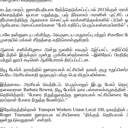
கடந்த மாதம், ஜனாதிபதியாக தேர்ந்தெடுக்கப்பட்டால் 2013க்குள் ஈராக்
விவாதத்தில் ஒபாமா மறுத்தது, புஷ் நிர்வாகம் ஈரானின் புரட்சி
தீர்மானத்திற்கு ஆதரவாக செனட்டில் வாக்களித்தவர்களில் டர்பின் ஒ
ஆகியவை அமைப்பாளர்களை "போர் எதிர்ப்பு பெரும்பான்மையினரில்" ஒர
டாலே தன்னுடைய பங்கிற்கு, அவருடைய பாதுகாப்பு மற்றும் சிகாகே
முறையில் மக்கள் சீற்றத்தை எதிர்கொள்ளுகிறார்.
ஆனால் சனிக்கிழமை அன்று மூவரில் எவரும் ஆர்ப்பாட்ட எதிர்ப்
இடத்தில் இருக்கும் மூன்று முக்கியஸ்தர்களால் --இலிநோய் பிரதி
மற்றும் லூயி கடிரெஸ் ஆகியோரால் நிரப்பப்பட்டன.
நியூ யோர்க் நகரத்தில் ஜனநாயகக் கட்சியின் நகரக் குழு உறுப்பி
பெரிய அரசியல்வாதி ஒருவரும் பங்கு பெற விரும்பவில்லை.
இத்தகைய அரசியல் வெற்றிடம், பெரும்பாலும் இடது பேசும் தொழிற
தலைவரான
Barbara Bowen
, நியூ யோர்க் நகர பல்கலைக்கழகத்தின் 
தெரிவித்தார்: "போரை நிறுத்துவதற்கு ஜனநாயகக் கட்சியினரை தேர
நாம்தான் போரை நிறுத்த வேண்டும்."
இதேவிதத்தில்தான்
Transport Workers Union Local 100
, நகரத்தின்
Roger Toussaint
ஜனநாயக கட்சியினரை "திக்குத் தெரியாமல் அ
ஒன்றுபடுவதுதான்" என்றார்.