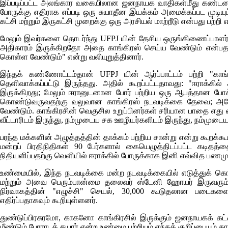
இப்படிப்பட்ட அலங்கார வகையிலான ஜனநாயக வாதிகள்மீது கண்டனங்கள
போருக்கு எதிராக எப்படி ஒரு சுயாதீன இயக்கம் அமைக்கப்பட முடி
கட்சி மற்றும் இருகட்சி முறைக்கு ஒரு அரசியல் மாற்றீடு என்பது பற்றி 
மேலும் இவர்களை தொடர்ந்து
UFPJ
யின் தேசிய ஒருங்கிணைப்பாளர
அதிகாரம் இருக்கிறதோ அதை காங்கிரஸ் செய்ய வேண்டும் என்பதற்
கொள்ள வேண்டும்" என்று வலியுறுத்தினார்.
இந்தக் கண்ணோட்டம்தான்
UFPJ
யின் ஆர்ப்பாட்டம் பற்றி "காங
தெளிவாக்கப்பட்டு இருந்தது. அதில் கூறப்பட்டதாவது: "ஈராக்கி
இருக்கிறது; மேலும் ஈரானுடனான போர் பற்றிய ஒரு ஆபத்தான போக்கைய
கொண்டுவருவதற்கு வலுவான காங்கிரஸ் நடவடிக்கை தேவை; அதேப
வேண்டும். காங்கிரசின் வெகுசில உறுப்பினர்கள் சரியான பாதை எத
வீட்டாரிடம் இருந்து, நம்முடைய சக ஊழியர்களிடம் இருந்து, நம்முடைய
பரந்த மக்களின் அழுத்தத்தின் தாக்கம் பற்றிய சான்று என்று கூறக்கூட
மன்றப் பிரதிநிதிகள் 90 பேர்களால் கையெழுத்திடப்பட்ட கடிதத்தை
நிதியளிப்பதற்கு வெளியில் ஈராக்கில் போருக்காக இனி எவ்வித பணமும்
உண்மையில், இந்த நடவடிக்கை மன்ற நடவடிக்கையில் எடுத்துக் கெ
மற்றும் அவை பெரும்பான்மை தலைவர் ஸ்டேனி ஹோயர் இருவரும் பலம
நிர்வாகத்தின் "எழுச்சி" செயல், 30,000 கூடுதலான படைகள
எதிர்ப்பதாகவும் கூறியுள்ளனர்.
துண்டுப்பிரசுரமோ, காகனோ காங்கிரசில் இருக்கும் ஜனநாயகக் கட
மீண்டும் போராடத் தயார் என்ற உண்மை பற்றியும் எந்தக் குறிப்பையும் க