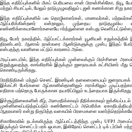
இந்த எதிர்ப்புக்களில் மிகப் பெரியவை சான் பிரான்சிஸ்கோ, நியூ ய
மற்றும் சியாட்டில், மேலும் நாடுமுழுவதிலும் டஜன் கணக்கான சிறு நக
இந்த எதிர்ப்புக்களில் பல தொழிலாளர்கள், மாணவர்கள், மற்றவர்க
ஆர்ப்பரிக்கின்றனர் என்றாலும், முந்தைய நாடுதழுவிய எ
எண்ணிக்கையானோர்களையே ஈர்த்துள்ளன என்பது வெளிப்பட்டுள்ளத
நியூ யோர் நகரத்தில், ஆர்ப்பாட்டக்காரர்கள் யூனியன் சதுக்கத்த
திரண்டனர். ஆனால் நான்கரை ஆண்டுகளுக்கு முன்பு இந்தப் போர் 
என்பதற்கு வானிலை மட்டும் காரணம் அல்ல.
அடிப்படையில், இந்த எதிர்ப்புக்கள் முன்வைக்கும் பிரச்சினை அ
நிறுத்துவதற்கு காங்கிரசில் இருக்கும் ஜனநாயகக் கட்சியினர் மீது 
கொண்டிருக்கிறது.
பிரதிநிதிகள் மற்றும் செனட் இரண்டின் தலைமையையும் ஜனநாயகக் க
இக்கட்சி போர்களை ஆப்கானிஸ்தானிலும் ஈராக்கிலும் முடிப்பதற்
எதிராக மற்றொரு போருக்கான தயாரிப்பிலும் உடந்தையாக இருக்கிறத
இச்சூழ்நிலைகளின் கீழ், அமைதிக்காவும் நீதிக்காகவும் ஐக்கியப்படல் 
முன்னிலைப்படுத்தப்படும் கண்ணோட்டம் அமெரிக்க ஏகாதிபத்தி
ஆதரவாளர் என்று நிரூபித்த வகையில் பிரமைகளை வளர்த்தெடுக்கவ
சிகாகோவில் நடக்கவிருந்த ஆர்ப்பாட்டத்திற்கு முன்பு
UFPJ
அமைப்பா
இருக்கும் செனட்டர் பரக் ஒபாமா, இலிநோய் செனட்டர் டிக் டர்பின் ம
அழைப்பை விடுத்திருந்தனர்.