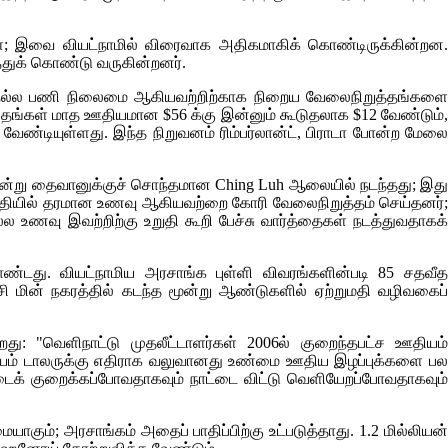
்; இவை வியட்நாமில் விரைவாக அதிகமாகிக் கொண்டிருக்கின்றன.
துக் கொண்டு வருகின்றனர்.
், நல்ல பணி நிலைமை ஆகியவற்றிற்காக நிறைய வேலைநிறுத்தங்களை
் தங்கள் மாத ஊதியமான $56 க்கு இன்னும் கூடுதலாக $12 வேண்டும்,
ண்டியுள்ளது. இந்த நிறுவனம் ரிம்பர்லான்ட், பிராடா போன்ற மேலை
 ஒன்று தைவானுக்குச் சொந்தமான
Ching Luh
ஆலையில் நடந்தது; இது
ிடுதியில் தரமான உணவு ஆகியவற்றை கோரி வேலைநிறுத்தம் செய்தனர்;
்ல உணவு இவற்றிற்கு உறுதி கூறி பேச்சு வார்த்தைகள் நடத்துவதாகக்
ாண்டது. வியட்நாமிய அரசாங்க புள்ளி விவரங்களின்படி 85 சதவீத
 மின் நகரத்தில் கடந்த மூன்று ஆண்டுகளில் ஏற்றுமதி வழிவகைப்
ிறது: "வெளிநாட்டு முதலீட்டாளர்கள் 2006ல் குறைந்தபட்ச ஊதியம்
நாணயம் டாலருக்கு எதிராக வலுவானது உண்மை ஊதிய இழப்புக்களை பல
டைக் குறைக்கப்போவதாகவும் நாட்டை விட்டு வெளியேறப்போவதாகவும்
யாகும்; அரசாங்கம் அதைப் பாதிப்பிற்கு உட்படுத்தாது. 1.2 மில்லியன்