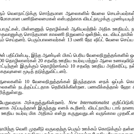
பலரும் வெளநாட்டுக்கு சொந்தமான ஆலைகளில் வேலை செயச்பவர்கள
, மோசமான பணிநிலைமைகள் என்பதற்காக வியட்நாமுக்கு முண்டியடித்
பொருட்கள், மின்னணுத் தொழில்கள் ஆகியவற்றில் அதிக ஊதியம
 தைவானுக்கு சொந்தமான காலணி நிறுவனம் ஒன்றில், வட வியட்நாமில
் செய்தனர். பெரும்பாலனவர்கள் 13 மணி நேர ஷிப்ட் வேலை செய்ய வே
ூன் பதிப்பின்படி, இந்த ஆண்டின் மிகப் பெரிய வேலைநிறுத்தங்களில்
 21,000 தொழிலாளர்கள் 20 சதவீத ஊதிய உயர்வு மற்றும் ஆலை உணவுவ
டிற்குள் இருக்கும் தொழிற்சங்கம் 10 சதவீத ஊதிய அதிகரிப்பு, நல
கதவுகளை மூடித் தடுத்துவிட்டனர்.
ம் ஆலைகளில் 10 வேலைநிறுத்தங்கள் இருந்ததாக நைக் ஒப்புக் கெ
களில் நடத்தப்பட்டதாக தெரிவிக்கின்றன. பணவீக்கத்தால் ஹோ சி
ித்துள்ளது.
யேறுவதாக அச்சுறுத்துகின்றனர்.
New Internationalist
குறிப்பிடுக
களாக அப்படித்தான் இருந்தது எனக் கூறினர். வியட்நாமிய டாங் 
ள் ஊதிய உயர்வு மிக அதிகம் என்று கருதுவதுடன் வருங்கால முதலீட்
்நாமிற்கு வெளி முதலீடு வருவதற்கு பெரும் ஊக்கம் கொடுக்கும் தன்மை