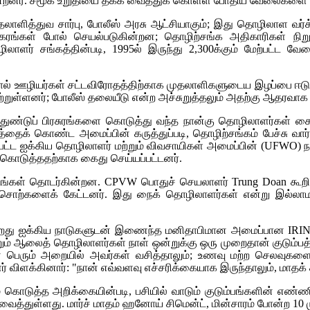
்றனர். சமூக உறுதியை தக்க வைத்துக் கொள்ள போதிய வேலைகளை ஹ
தலாளித்துவ சார்பு, போலீஸ் அரசு ஆட்சியாகும்; இது தொழிலாள வர்க
கரங்கள் போல் செயல்படுகின்றன; தொழிற்சங்க அதிகாரிகள் நிறுவ
ாளர் சங்கத்தின்படி, 1995ல் இருந்து 2,300க்கும் மேற்பட்ட வேலை
் ஊழியர்கள் சட்டவிரோதத்திற்காக முதலாளிகளுடைய இழப்பை ஈடுசெ
ள்ளனர்; போலீஸ் தலையீடு என்ற அச்சுறுத்தலும் அதற்கு ஆதரவாக இ
்டுப் பிரசுரங்களை கொடுத்து வந்த நான்கு தொழிலாளர்கள் கைது
்தைக் கொண்ட அமைப்பின் கருத்துப்படி, தொழிற்சங்கம் பேச்சு வ
ப்பட்ட ஐக்கிய தொழிலாளர் மற்றும் விவசாயிகள் அமைப்பின்
(UFWO)
ந
ி கொடுத்ததற்காக கைது செய்யப்பட்டனர்.
டங்கள் தொடர்கின்றன.
CPVW
பொதுச் செயலாளர்
Trung Doan
கூறி
சொற்களைக் கேட்டனர். இது நைக் தொழிலாளர்கள் என்று இல்லாமல
ுகிறது ஐக்கிய நாடுகளுடன் இணைந்த மனிதாபிமான அமைப்பான
IRI
ும் ஆலைத் தொழிலாளர்கள் நாள் ஒன்றுக்கு ஒரு முறைதான் குடும்பத
பெரும் அறையில் அவர்கள் வசித்தாலும்; உணவு மற்ற செலவுகளை அவர
ர் விளக்கினார்: "நான் எவ்வளவு எச்சரிக்கையாக இருந்தாலும், மாதக்
ம் கொடுத்த அறிக்கையின்படி, பசியில் வாடும் குடும்பங்களின் 
ு வைத்துள்ளது. மார்ச் மாதம் ஹனோய் சிமென்ட், மின்சாரம் போன்ற 