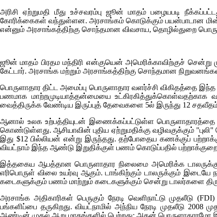
அரிசி ஏற்றுமதி மீது உச்சவரம்பு ஜூன் மாதம் பழையபடி நீக்கப்ப
கோரிக்கைகள் வந்துள்ளன. அரசாங்கம் கொடுக்கும் பயன்பாடான மின்ச
என்னும் அரசாங்கத்திற்கு சொந்தமான விவசாய, தொழில்துறை பொரு
ஜூன் மாதம் பிரதம மந்திரி என்குயென் அமெரிக்காவிற்குச் சென்று 
கேட்டார். அரசாங்க மற்றும் அரசாங்கத்திற்கு சொந்தமான நிறுவனங்கள
பொருளாதார திட்ட அமைப்பு பொருளாதார வளர்ச்சி விகிதத்தை இந்த ஆ
பணமாக மாற்றமுடியாத்தன்மையை உட்கிரகித்துக்கொள்வதற்காக வட
வைத்திருக்க வேண்டிய இருப்புத் தேவைகளை 5ல் இருந்து 12 சதவீதம் 
ஆனால் உலக உற்பத்தியுடன் இணைக்கப்பட்டுள்ள பொருளாதாரத்தை ஹ
கொண்டுள்ளது. ஆசியாவின் புதிய ஏற்றுமதிக்கு வழிவகுக்கும் "புலி"
இது $12 பில்லியன் என்று இருந்தது. தற்போதைய கணக்குப் பற்றாக்க
வியட்நாம் இந்த ஆண்டு இறுதிக்குள் பணம் கொடுப்பதில் பற்றாக்குறை
இத்தகைய ஆபத்தான பொருளாதார நிலைமை அமெரிக்க டாலருக்கு பீதிய
எரிபொருள் விலை உயர்வு ஆகும். டாங்கிற்கும் டாலருக்கும் இடைய
கடைகளுக்கும் பணம் மாற்றும் கடைகளுக்கும் சென்று டாலர்களை திருட்
அரசாங்க அதிகாரிகள் பெருகும் நேரடி வெளிநாட்டு முதலீடு (
FDI)
பங்களிப்பை தருகிறது. வியட்நாமில் அந்நிய நேரடி முதலீடு 2008 மு
ஆண்டின் முதல் ஆறு மாதங்களில் பெற்றது; அதன் பொருளாதாரமோ 