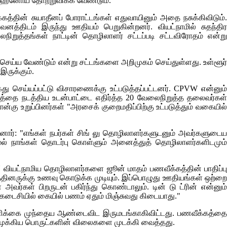
னோய் தோற்றுவிக்க வேண்டும்.
்கத்தின் சுயாதீனப் போராட்டங்கள் எதுவாயினும் அதை நசுக்கிவிடும்.
னத்திடம் இருந்து ஊதியம் பெறுகின்றனர். வியட்நாமில் சுதந்திர
நிறுத்தங்கள் நாட்டின் தொழிலாளர் சட்டப்படி சட்டவிரோதம் என்று
ய்ய வேண்டும் என்று சட்டங்களை அறிமுகம் செய்துள்ளது. உள்ளூர்
ருக்கும்.
 செய்யப்பட்டு விசாரணைக்கு உட்படுத்தப்பட்டனர்.
CPVW
என்னும
ார்த்தை நடத்திய உடன்பாட்டை எதிர்த்த 20 வேலைநிறுத்த தலைவர்கள்
ான்கு உறுப்பினர்கள் "அரசைக் குறைமதிப்பிற்கு உட்படுத்தும் வகையில
னார்: "எங்கள் நபர்கள் சிங் லு தொழிலாளர்களுடனும் அவர்களுடை
் நாங்கள் தொடர்பு கொள்ளும் அனைத்துத் தொழிலாளர்களிடமும்
N
வியட்நாமிய தொழிலாளர்களை ஜூன் மாதம் பணவீக்கத்தின் பாதிப்பு
்தினருக்கு உணவு கொடுக்க முடியும். இப்பொழுது ஊதியங்கள் ஒற்றை
்கள் பிறருடன் பகிர்ந்து கொண்டாலும். டின் டு ட்ரின் என்னும்
 கடைசியில் கையில் பணம் ஏதும் மிஞ்சுவது கிடையாது."
எண்ணிக்கை முந்தைய ஆண்டைவிட இருமடங்காகிவிட்டது. பணவீக்கத்த
10 முக்கிய பொருட்களின் விலைகளை முடக்கி வைத்தது.