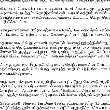
இளைஞர்கள் ஒவ்வொரு ஆண்டும் தொழிலாளர் தொகுப்பில் நுழைகின
சீனாவைப் போல், வியட்நாம் கம்யூனிஸ்ட் கட்சி அரசாங்கமும் ஒரு மு
அரசாங்கம் நடத்தும் தொழிற்சங்கங்கள் அரசாங்கத்தின் போலீஸ் 
தொழிற்சங்கங்கள் தடைசெய்யப்பட்டுள்ளன. வியட்நாம் பொது தொழில
அறிவிக்கப்பட்டன.
தொழிலாளர்களை மிரட்டுவதற்காக ஹனோய், வேலைநிறுத்தம் செய்தால
அதிகாரிகள் தொழிலாளர்களை வேலைக்கு அனுப்ப அதிகாரத்தை பெற்று
உதாரணமாக சிங் லு காலணி ஆலையில் வேலைநிறுத்தத்தின்போது துண
வியட்நாம் தொழிலாளர்களைக் காக்கும் குழு என்ற வெளிநாட்டு தளத
வேலையில் இருந்து அகற்றப்பட்டனர். டிசம்பர் மாதத்தில் தடை செய்ய
திரிக்கப்பட்ட தகவலை பரப்பும்" "பிற்போக்குத்தன" வலைத்தள செய்த
அடக்கு முறைகள் இருந்தபோதிலும்கூட, தொழிலாளர்களின் போராட்
உறவினர்களுடனும் பேசியபோது குறைந்த ஊதியம் பற்றி கோபமான 
காணப்படுவதுதான்.'
சாதாரண மக்களுடைய வாழும் நிலைமையும் சரிந்து கொண்டு வர
பற்றி பேட்டி கண்டனர். ஹனோயில் மாதம் அமெரிக்க $60 ஊதியம் பெற
தொழிலாளர் செலவைக் கூட சரிக்கட்டுவதில்லை; அதுவும் கூட்டான 
ஜப்பானுக்கு சொந்தமான ரப்பர் ஆலையில் வேலை பார்க்கும் தொழிலாள
பிரதம மந்திரி
Nguyen Tan Dung
தேசிய சட்டமன்றத்திற்கு மே மாத
கட்டுப்படுத்த ஹனோய் தற்காலிகமாக அரிசி ஏற்றுமதிக்கு உச்ச வரம்ப