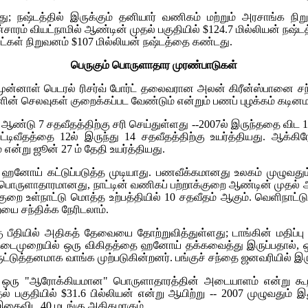
ட்டது; நஷ்டத்தில் இருக்கும் தனியார் வணிகம் மற்றும் அரசாங்க 
ாரம் வியட்நாமில் ஆண்டின் முதல் பகுதியில் $124.7 மில்லியன் நஷ்
ட்கள் நிறுவனம் $107 மில்லியன் நஷ்டத்தை கண்டது.
பெருகும் பொருளாதார முரண்பாடுகள்
முன்னாள் பெடரல் ரிசர்வ் போர்ட் தலைவரான அலன் கிரீன்ஸ்பானை சந
ின் செலவுகள் குறைக்கப்பட வேண்டும் என்றும் பணப் புழக்கம் கடினமா
ண்டு 7 சதவீதத்திற்கு சரி செய்துள்ளது --2007ல் இருந்ததை விட 1.5
்டிவீதத்தை 12ல் இருந்து 14 சதவீதத்திற்கு உயர்த்தியது. ஆக
என்று ஜூன் 27 ம் தேதி உயர்த்தியது.
னோய் கட்டுப்படுத்த முடியாது. பணவீக்கமானது உலகம் முழுவதும்
 பொருளாதாரமானது, நாட்டின் வணிகப் பற்றாக்குறை ஆண்டின் முதல் அர
ுறை உள்நாட்டு மொத்த உற்பத்தியில் 10 சதவீதம் ஆகும். வெளிநாட்ட
யை சந்திக்க நேரிடலாம்.
ில் அதிகத் தேவையை தோற்றுவித்துள்ளது; டாங்கின் மதிப்பு 4.5
ே நடைமுறையில் ஒரு விகிதத்தை ஹனோய் தக்கவைத்து இருப்பதால், ஒர
டுத்தனமாக வாங்க முற்படுகின்றனர். பங்குச் சந்தை ஜனவரியில் இருந்
ஒரு "ஆரோக்கியமான" பொருளாதாரத்தின் அடையாளம் என்று கூறின
தல் பகுதியில் $31.6 பில்லியன் என்று ஆயிற்று -- 2007 முழுவதும்
இதைவிட 40 மடங்கு அதிகமாகும்.