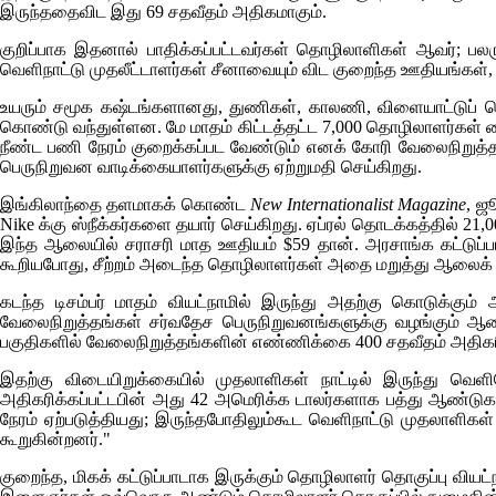
இருந்ததைவிட இது 69 சதவீதம் அதிகமாகும்.
குறிப்பாக இதனால் பாதிக்கப்பட்டவர்கள் தொழிலாளிகள் ஆவர்; 
வெளிநாட்டு முதலீட்டாளர்கள் சீனாவையும் விட குறைந்த ஊதியங்கள்
உயரும் சமூக கஷ்டங்களானது, துணிகள், காலணி, விளையாட்டுப் 
கொண்டு வந்துள்ளன. மே மாதம் கிட்டத்தட்ட 7,000 தொழிலாளர்கள்
நீண்ட பணி நேரம் குறைக்கப்பட வேண்டும் எனக் கோரி வேலைநிறுத்தம
பெருநிறுவன வாடிக்கையாளர்களுக்கு ஏற்றுமதி செய்கிறது.
இங்கிலாந்தை தளமாகக் கொண்ட
New Internationalist Magazine
, ஜ
Nike
க்கு ஸ்நீக்கர்களை தயார் செய்கிறது. ஏப்ரல் தொடக்கத்தில்
இந்த ஆலையில் சராசரி மாத ஊதியம் $59 தான். அரசாங்க கட்டுப்பாட்
கூறியபோது, சீற்றம் அடைந்த தொழிலாளர்கள் அதை மறுத்து ஆலைக் 
கடந்த டிசம்பர் மாதம் வியட்நாமில் இருந்து அதற்கு கொடுக்கு
வேலைநிறுத்தங்கள் சர்வதேச பெருநிறுவனங்களுக்கு வழங்கும் ஆலை
பகுதிகளில் வேலைநிறுத்தங்களின் எண்ணிக்கை 400 சதவீதம் அதிகர
இதற்கு விடையிறுக்கையில் முதலாளிகள் நாட்டில் இருந்து வெளி
அதிகரிக்கப்பட்டபின் அது 42 அமெரிக்க டாலர்களாக பத்து ஆண்டு
நேரம் ஏற்படுத்தியது; இருந்தபோதிலும்கூட வெளிநாட்டு முதலாளிக
கூறுகின்றனர்."
குறைந்த, மிகக் கட்டுப்பாடாக இருக்கும் தொழிலாளர் தொகுப்பு வியட