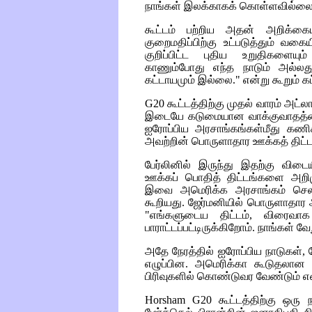
நாங்கள் இலக்காகக் கொள்ளவில்லை
கூட்டம் பற்றிய அதன் அறிக்கை
குறைமதிப்பிற்கு உட்படுத்தும் வகை
குறிப்பிட்ட புதிய உறுதிகளைய
காணும்போது எந்த நாடும் அல்லது 
கட்டாயமும் இல்லை." என்று கூறும் கட்
G20
கூட்டத்திற்கு முதல் வாரம் அட
இடையே கடுமையான வாக்குவாதத்தை
ஐரோப்பிய அரசாங்கங்கள்மீது கணி
அவற்றின் பொருளாதார ஊக்கத் திட்
பேர்லினில் இருந்து இதற்கு விடை
ஊக்கப் பொதித் திட்டங்களை அறிம
இவை அமெரிக்க அரசாங்கம் செலவிட
கூறியது. ஜேர்மனியில் பொருளாதார அ
"எங்களுடைய திட்டம், விரைவாக
பாராட்டப்பட்டிருக்கிறோம். நாங்கள்
அதே நேரத்தில் ஐரோப்பிய நாடுகள்
எழுப்பின. அமெரிக்கா கூடுதலான கட
பிரிவுகளில் கொண்டுவர வேண்டும் 
Horsham
G20
கூட்டத்திற்கு ஒரு