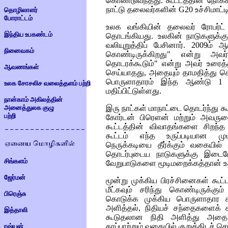
கொண்டுவந்தது. கூட்டத்தின் நோக்க
நாட்டு தலைவர்களின்
G20
உச்சிமாட்ட
தொழிலாளர்
போராட்டம்
உலக வங்கியின் தலைவர் ரோபர்ட் 
இந்திய உபகண்டம்
தொடங்கியது. உலகின் நாடுகளுக்க
வலியுறுத்திப் பேசினார். 2009
நினைவகம்
கொண்டிருக்கிறது" என்று அவர
தொடரக்கூடும்" என்று அவர் உரைத
ஆவணங்கள்
செய்யாதது, அதையும் தாமதித்து செ
பொருளாதாரம் இந்த ஆண்டு 1 -
உலக சோசலிச வலைத்தளம் பற்றி
மதிப்பிட்டுள்ளது.
நான்காம் அகிலத்தின்
அனைத்துலக குழு
இரு நாட்கள் மாநாட்டை தொடர்ந்து கூட்
பற்றி
கோர்டன் பிரெளன் மற்றும் அவருடை
கூட்டத்தின் விவாதங்களை சிறந்த
கூட்டம் எந்த உருப்படியான 
நெருக்கடியை தீர்க்கும் வகையில்
தொடர்புடைய நாடுகளுக்கு இடைய
சிங்களம்
வேறுபாடுகளை மூடிமறைக்கத்தான் உ
ஜேர்மன்
மூன்று முக்கிய பிரச்சினைகள் கூட்
மீட்கவும் சரிந்து கொண்டிருக்க
பிரெஞ்சு
கொடுக்க முக்கிய பொருளாதார 
அளித்தல், நிதியச் சந்தைகளைக் கட
இத்தாலி
கூடுதலான நிதி அளித்து அதை த
காப்பாற்றும் வகையில் குறுக்கிடச் 
ரஷ்யன்