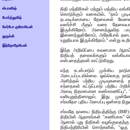
ஸ்பானிஷ்
நிதி மந்திரிகள் மற்றும் மத்திய வங
கொடுக்கும் வகையில், "நாம் முட
போர்த்துகீஷ்
நடவடிக்கையை தேவைகள் வேலைகள்
வளர்ச்சி மீளும் வரை தேவையா
சேர்போ குரோசியன்
இருக்கிறோம். அனைத்துவித பாத
இணைந்துள்ளோம், அதேபோல் தடை
துருக்கி
உறுதியாக இருக்கிறோம்." என்று கூறி
இந்தோநேசியன்
இந்த அறிவிப்பை கவனமாக ஆராய்ந்த
நிதியத் தலைவர்களும் வங்கியாள
என்பதைத்தான் காட்டுகிறது.
எந்த உடன்பாடும் முக்கிய நாடு
அடையப்படவில்லை. ஒவ்வொரு நாடும
அளித்தல் பற்றிய முடிவுகளைத் த
சந்தைகள் கட்டுப்பாடு பற்றிய அறிக
அளவு நிதானமான கண்காணிப்பு", "
வலியுறுத்தினாலும், இது முன்னே
சர்வதேச புதிய அமைப்பு ஒன்றை நிறுவ
சர்வதே நாணய நிதியத்திற்கு (
IMF
நிதியின் ஆதாரங்கள் "கணிமாக" பெ
ஆனால் புது நிதிகள் வழங்குவதற்கு 
நிதிமந்திரியின் சொற்களில், "ஒர