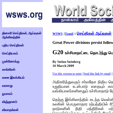
தினசரி செய்திகள், ஆய்வுகள்
:
:
செய்திகள் ஆய்வுகள்
WSWS
Tamil
ஆங்கிலத்தில்
Great Power divisions persist foll
புதிய செய்திகள்
G20
உச்சிமாநாட்டை தொடர்ந்து ப
செய்தியகம்
முன்னோக்கு
By Stefan Steinberg
16 March 2009
காங்கிரஸ்
Use this version to print
|
Send this link by email
|
கலை இலக்கியம்
அதிகரித்துவரும் சர்வதேச நிதிய 
வரலாறு
உறுதியான உடன்பாடு எதையும் க
வங்கியாளர்களினதும் உச்சிமாநாடு த
நூலகம்
தெற்கு இங்கிலாந்தில் கடந்த வெள்
விஞ்ஞானம்
உலகின் பொருளாதார உற்பத்தியில் 8
நாடுகளின் நிதி மந்திரிகள் ம
விவாதங்கள்