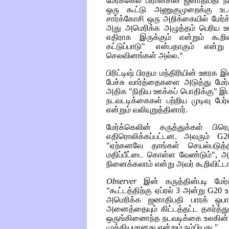
மேர்க்கெல் பிரான்சின் ஜனாதிபதி நி
ஒரு கூட்டு அணுகுமுறைக்கு உடன்ப
சார்க்கோசி ஒரு அறிக்கையில் மேர
அது அமெரிக்க அழுத்தம் பெரிய ஊக
எதிராக இருக்கும் என்றும் கூறின
கட்டுப்பாடு" என்பதாகும் என்ற
செலவினங்கள் அல்ல."
பிரிட்டிஷ் பிரதம மந்திரியின் ஊரக
பேச்சு வார்த்தைகளை அடுத்து மேர்க
அதிக "நிதிய ஊக்கப் பொதிக்கு" இடம
நடவடடிக்கைகள் பற்றிய முடிவு பேர
என்றும் வலியுறுத்தினார்.
மேர்க்கெலின் கருத்துக்கள் பிரெ
எதிரொலிக்கப்பட்டன. அவரும்
G2
"ஏற்கனவே தாங்கள் செயல்படுத்தி
மதிப்பீட்டை கொள்ள வேண்டும்", அ
நினைக்கலாம் என்று அவர் கூறிவிட்டார
Observer
இன் கருத்தின்படி மேர்க
"கூட்டத்திற்கு ஏப்ரல் 3 அன்று
G20
உ
அமெரிக்க ஜனாதிபதி பாரக் ஒபாம
அனைத்தையும் கிட்டத்தட்ட தகர்த்து
ஒருங்கிணைந்த நடவடிக்கை உலகின் 
முக்கியமானது என்றும் நம்பியது."