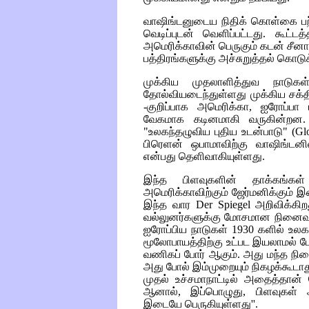
வாஷிங்டனுடைய நிதிக் கொள்கை பற்ற
வெடிப்புடன் வெளிப்பட்டது. கூட்ட
அமெரிக்காவின் பெருகும் கடன் சீனாவ
பத்திரங்களுக்கு அச்சுறுத்தல் கொடுக
முக்கிய முதலாளித்துவ நாடுகள் க
தோல்வியடைந்துள்ளது முக்கிய சக்
-குறிப்பாக அமெரிக்கா, ஐரோப்பா
வேகமாக கடினமாகி வருகின்றன. வ
"உலகந்தழுவிய புதிய உடன்பாடு" (
Gl
பிரெளன் ஒபாமாவிற்கு வாஷிங்டன
என்பது தெளிவாகியுள்ளது.
இந்த பிளவுகளின் தாக்கங்க
அமெரிக்காவிற்கும் ஜேர்மனிக்கும் இ
இந்த வார
Der Spiegel
அறிவிக்கிறத
வல்லுனர்களுக்கு மோசமான நினைவு
ஐரோப்பிய நாடுகள் 1930 களில் உலக
மூலோபாயத்திற்கு உட்பட இயலாமல் ப
வணிகப் போர் ஆகும். அது மந்த நி
அது போல் இம்முறையும் நிகழக்கூடாத
முதல் உச்சமாநாட்டில் அதைத்தான்
ஆனால், இப்பொழுது, பிளவுகள் அம
இடையே பெருகியுள்ளது''.