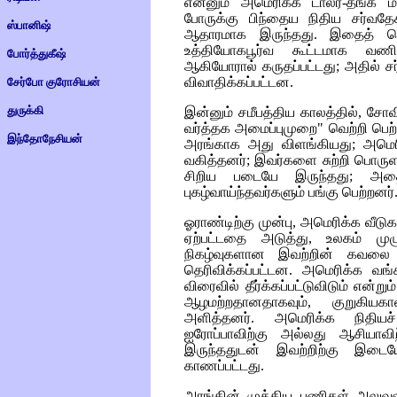
என்னும் அமெரிக்க டாலர்-தங்க மா
போருக்கு பிந்தைய நிதிய சர்வதே
ஸ்பானிஷ்
ஆதாரமாக இருந்தது. இதைத் தெ
உத்தியோகபூர்வ கூட்டமாக வண
போர்த்துகீஷ்
ஆகியோரால் கருதப்பட்டது; அதில் 
விவாதிக்கப்பட்டன.
சேர்போ குரோசியன்
துருக்கி
இன்னும் சமீபத்திய காலத்தில், சோவி
வர்த்தக அமைப்புமுறை" வெற்றி பெற
இந்தோநேசியன்
அரங்காக அது விளங்கியது; அமெரிக
வகித்தனர்; இவர்களை சுற்றி பொரு
சிறிய படையே இருந்தது; அதைத்
புகழ்வாய்ந்தவர்களும் பங்கு பெற்றனர்
ஓராண்டிற்கு முன்பு, அமெரிக்க வீடுக
ஏற்பட்டதை அடுத்து, உலகம் முழு
நிகழ்வுகளான இவற்றின் கவலை த
தெரிவிக்கப்பட்டன. அமெரிக்க வங்
விரைவில் தீர்க்கப்பட்டுவிடும் என
ஆழமற்றதானதாகவும், குறுகியகால
அளித்தனர். அமெரிக்க நிதியச்
ஐரோப்பாவிற்கு அல்லது ஆசியாவிற
இருந்ததுடன் இவற்றிற்கு இடை
காணப்பட்டது.
அரங்கின் முக்கிய பணிகள் அலுவல