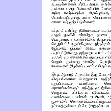
நடவடிக்கைகள் பற்றிய ஆரம்ப அறிக்க
தன்மை என்ற பின்னணியில் அரங்க
அந்த வேர்களுக்கு திரும்புகிறது
வெளிப்படுவதற்கு என்ன செய்யலாம் 
காண பலர் முற்பட்டுள்ளனர்."
எந்த அளவிற்கு தீவிரமாகவும் படர்ந
முதல் நாளில் சர்வதேச நாணய ந
பொருளாதார வளர்ச்சியின் திருத்தப்ப
வெறும் 0.5 சதவிகிதமாக இருக்கும் எ
ஜேர்மனி, ஜப்பான் ஆகிய நாடுகளி
கூறப்பட்டுள்ளது. முந்தைய வாரம்
2009ல் 2.8 சதவிகிதம் குறையும் என
மேலும் புதன்னறு சர்வதேச தொழ
வேலைகள் இழக்கப்படலாம் என்றும் எச
இந்த ஆண்டு அரங்கில் இரு மேலாதிக
விஷயங்களான பொதுவான அதிர்ச்ச
புதுப்பிக்கவும் வங்கிகளை செ
அரசாங்கங்களும் எடுத்த முயற்சி
நெருக்கடி பற்றியுள்ள பீதியையும்
கணக்கான டாலர்கள் கடன்கள், உத
முறையில் கொடுக்கப்பட்டுள்ளது
நம்பகத்தன்மையும் பேரழிவுதரக்கூடிய 