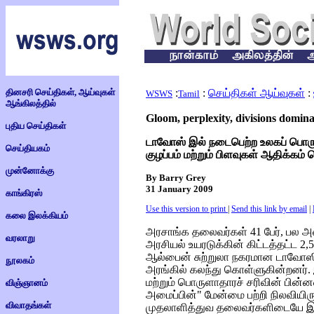
தினசரி செய்திகள், ஆய்வுகள்
:
:
செய்திகள் ஆய்வுகள்
:
WSWS
Tamil
ஆங்கிலத்தில்
Gloom, perplexity, divisions domi
புதிய செய்திகள்
டாவோஸ் இல் நடைபெற்ற உலகப் பொர
செய்தியகம்
குழப்பம் மற்றும் பிளவுகள் ஆதிக்கம்
முன்னோக்கு
By Barry Grey
31 January 2009
காங்கிரஸ்
Use this version to print
|
Send this link by email
|
கலை இலக்கியம்
அரசாங்க தலைவர்கள் 41 பேர், பல அ
வரலாறு
அரசியல் உயரடுக்கின் கிட்டத்தட்ட 2,5
ஆல்பைன் சுற்றுலா நகரமான டாவோஸி
நூலகம்
அரங்கில் கலந்து கொள்ளுகின்றனர்.
மற்றும் பொருளாதாரச் சரிவின் பின்னண
விஞ்ஞானம்
அமைப்பின்" மேன்மை பற்றி நிலவியிர
விவாதங்கள்
முதலாளித்துவ தலைவர்களிடையே இருக