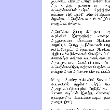
ஜப்பானிய பிரதமர் டாரோ அசோ போ
அரசாங்கத்த தலைவர்கள் பங்கு 
அமெரிக்காவின் உயர்மட்ட பிரதிநி
சம்மர்ஸ், நிதி மந்திரி டிமோதி கீத
ஜோன்ஸ், அமெரிக்க மையக் கட்டுப்ப
எவரும் வரவில்லை.
அமெரிக்கா இப்படி கிட்டத்தட்ட உ
அரங்கின் இராஜதந்திர கெளரவத
அழுத்தங்கள், பிளவுகள் ஆகியவற்
மாநாட்டில் பொது அறிக்கைகள் பா
கூறியபோதும், அத்தகைய அரசியல் 
பற்றிய எச்சரிக்கைகள் கொடுக்கப்பட்
சீனாவிற்கு எதிராக வணிகத் தடைக
அச்சுறுத்தலை வெளியிட்டார்; ச
அமெரிக்காவிற்கு எதிராக பெறக்கூ
என்றும் அவர் அறிக்கையில் கூறப்பட்ட
Morgan Stanley Asia
வின்
Stevan 
அலைபோல் எழுச்சி" பற்றிப் பே
அழைக்கப்படுபவற்றின் பிரதிநிதிகள்
பிணை எடுப்பில் இருந்து விளையும
சந்தைகளில் கிடைக்கக்கூடிய தன
குறைகூறினர்.