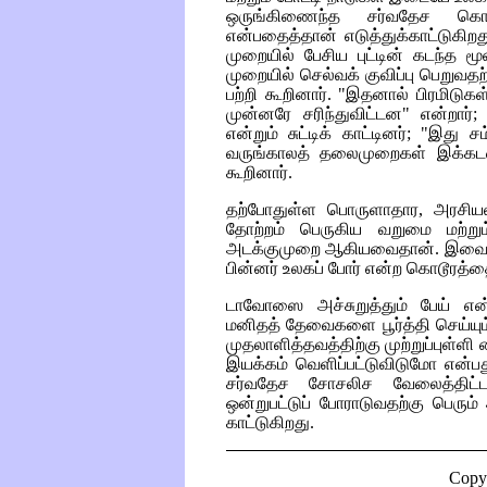
ஒருங்கிணைந்த சர்வதேச கொள்
என்பதைத்தான் எடுத்துக்காட்டுகிற
முறையில் பேசிய புட்டின் கடந்த மூன
முறையில் செல்வக் குவிப்பு பெறுவ
பற்றி கூறினார். "இதனால் பிரமிடுகள்
முன்னரே சரிந்துவிட்டன" என்றார்;
என்றும் சுட்டிக் காட்டினர்; "இது ச
வருங்காலத் தலைமுறைகள் இக்கடனைத
கூறினார்.
தற்போதுள்ள பொருளாதார, அரசிய
தோற்றம் பெருகிய வறுமை மற்றும
அடக்குமுறை ஆகியவைதான். இவை தவி
பின்னர் உலகப் போர் என்ற கொடூரத்
டாவோஸை அச்சுறுத்தும் பேய் எ
மனிதத் தேவைகளை பூர்த்தி செய்யு
முதலாளித்தவத்திற்கு முற்றுப்புள்ள
இயக்கம் வெளிப்பட்டுவிடுமோ என்பத
சர்வதேச சோசலிச வேலைத்திட்ட
ஒன்றுபட்டுப் போராடுவதற்கு பெரும
காட்டுகிறது.
Copy