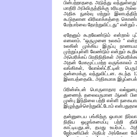
பின்பற்றாததை அடுத்து வந்துள்ளத
மாதிரி அபிவிருத்திக்கு உரியது அல்ல
அதிக நுகர்வு மற்றும் இலாபத்திற
கூடுதலான விரிவாக்கத்தை கொண்டத
மேற்பார்வை தோற்றுவிட்டது" என்றும் 
ஏதேனும் கூறவேண்டும் என்றால் பு
எனலாம். "ஒருமுனை உலகம் " என்ற 
உலகின் முக்கிய இருப்பு நாணய
முற்றுப்புள்ளி வேண்டும் என்றும் கூ
அமெரிக்கப் பிரதிநிதிகள் அமெரிக்
அதன் மேகமூட்டமற்ற வருங்காலம் ஆக
வங்கிகள், வோல்ஸ்ட்ரீட்டின் பெ
தன்மைக்கு வந்துவிட்டன. கடந்த 
இலாபத்தைவிட அதிகமாக இழப்பைக் கா
பிரின்ஸ்டன் பொருளாதார வல்லுனர
துணைத் தலைவருமான ஆலன் பிளைண்
முன்பு இந்நிலை பற்றி எள்ளி நகையாட
இழுத்துச்செற்றுவிட்டோம் என்பதுதா
தன்னுடைய பங்கிற்கு ஒபாமா நிர்
நிதிய ஒழுங்கமைப்பு பற்றி த
காட்டியதுடன், தமது உயர்மட்ட அத
ஜேர்மனியின் அதிபர் அங்கேலா மேர்க