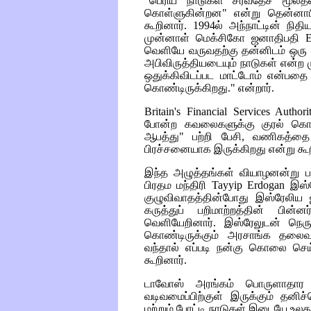
"பெரிய நாடுகள் சர்வதேச மூலத
கொள்ளுகின்றன" என்று தென்னாபி
கூறினார். 1994ல் அந்நாட்டின் நிதி
முன்னாள் மெக்சிகோ ஜனாதிபதி
E
வெளியே வருவதற்கு தன்னிடம் ஒரு த
அபிவிருத்தியடையும் நாடுகள் என்ற 
ஒதுக்கிவிடப்பட மாட்டோம் என்பத
கொண்டிருக்கிறது." என்றார்.
Britain's Financial Services Author
போன்ற கவலைகளுக்கு குரல் கொ
ஆபத்து" பற்றி பேசி, வணிகத்த
பிரச்சனையாக இருக்கிறது என்று கூற
இந்த அழுத்தங்கள் வியாழனன்று பக
பிரதம மந்திரி
Tayyip Erdogan
இஸ்ர
குழுவிவாதத்தின்போது இஸ்ரேலிய
கருத்துப் பறிமாற்றத்தின் பின
வெளியேறினார். இஸ்ரேலுடன் நெ
கொண்டிருக்கும் அரசாங்க தலை
வந்தால் எப்படி நன்கு கொலை செய
கூறினார்.
டாவோஸ் அரங்கம் பொருளாதார நெ
வடிவமைப்பிற்குள் இருக்கும் தனிச
மற்றும் போட்டி நாடுகள் இடையே உலக