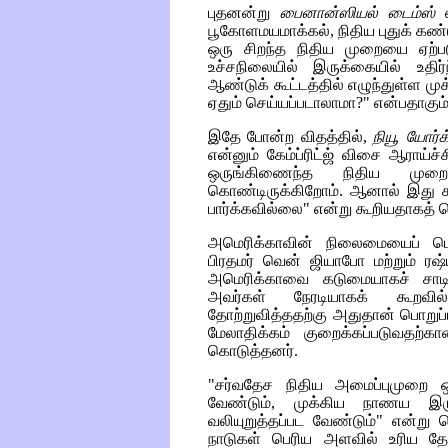
புதனன்று
பைனான்ஸியல் டைம்ஸ்
எ
பூகோளமயமாக்கல், நிதிய புதுக் கண்
ஒரு சிறந்த நிதிய முறையை ஏற்படு
உச்சநிலையில் இருக்கையில் உதிர
ஆண்டுக் கூட்டத்தில் எழுந்துள்ள ம
ஏதும் செய்யப்படாலாமா?" என்பதாகும்
இதே போன்ற விதத்தில்,
நியூ யோர்
என்னும் கேம்ப்ரிட்ஜ் விசை ஆராய்
ஒருங்கிணைந்த நிதிய முற
கொண்டிருக்கிறோம். ஆனால் இது 
பார்க்கவில்லை" என்று கூறியதாகத் த
அமெரிக்காவின் நிலைமையைப் பொ
பிரதமர் வென் ஜியாபோ மற்றும் ரஷ்ய
அமெரிக்காவை கடுமையாகச் சாடி
அவர்கள் நேரடியாகக் கூறவி
தோற்றுவித்ததற்கு அதுதான் பொறுப
மேலாதிக்கம் குறைக்கப்படுவதற்க
கொடுத்தனர்.
"சர்வதேச நிதிய அமைப்புமுறை ஒழ
வேண்டும், முக்கிய நாணய இருப
வலியுறுத்தப்பட வேண்டும்" என்று வ
நாடுகள் பெரிய அளவில் உரிய த