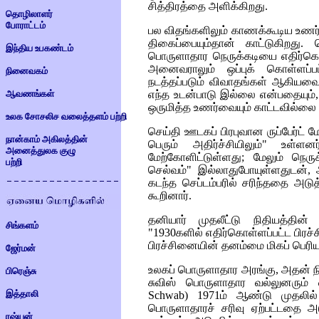
சித்திரத்தை அளிக்கிறது.
தொழிலாளர்
போராட்டம்
பல விதங்களிலும் காணக்கூடிய உணர்
திகைப்பையும்தான் காட்டுகிறது.
இந்திய உபகண்டம்
பொருளாதார நெருக்கடியை எதிர்கொ
அனைவராலும் ஒப்புக் கொள்ளப்பட
நினைவகம்
நடத்தப்படும் விவாதங்கள் ஆகியவை
ஆவணங்கள்
எந்த உடன்பாடு இல்லை என்பதையும்,
ஒருமித்த உணர்வையும் காட்டவில்லை எ
உலக சோசலிச வலைத்தளம் பற்றி
செய்தி ஊடகப் பிரபுவான ருப்பேர்ட் ம
நான்காம் அகிலத்தின்
பெரும் அதிர்ச்சியிலும்" உள
அனைத்துலக குழு
மேற்கோளிட்டுள்ளது; மேலும் நெரு
பற்றி
செல்வம்" இல்லாதுபோயுள்ளதுடன், 
கடந்த செப்டம்பரில் சரிந்ததை அடுத
கூறினார்.
தனியார் முதலீட்டு நிதியத்தின்
சிங்களம்
"1930களில் எதிர்கொள்ளப்பட்ட பிரச
பிரச்சினையின் தனம்மை மிகப் பெரிய
ஜேர்மன்
உலகப் பொருளாதார அரங்கு, அதன் 
பிரெஞ்சு
சுவிஸ் பொருளாதார வல்லுனரும்
இத்தாலி
Schwab)
1971ம் ஆண்டு முதலில்
பொருளாதாரச் சரிவு ஏற்பட்டதை அ
ரஷ்யன்