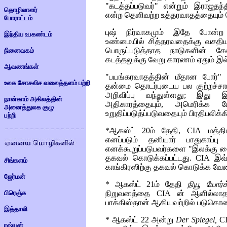
"கடத்தப்படுவர்" என்றும் இராஜதந
தொழிலாளர்
என்ற தெளிவற்ற உத்தரவாதத்தையும் க
போராட்டம்
புஷ் நிர்வாகமும் இதே போன்ற 
இந்திய உபகண்டம்
உண்மையில் சித்தரவதைக்கு வசதியளிக
பொருட்படுத்தாத நாடுகளின் 
நினைவகம்
கடத்தலுக்கு வேறு காரணம் ஏதும் இ
ஆவணங்கள்
"பயங்கரவாதத்தின் மீதான போர்"
உலக சோசலிச வலைத்தளம் பற்றி
தன்மை தொடர்புடைய பல குற்றச்சாட
அறிவிப்பு வந்துள்ளது; இது 
நான்காம் அகிலத்தின்
அதிகாரத்தையும், அமெரிக்க பே
அனைத்துலக குழு
உறுதிப்படுத்ப்படுவதையும் பிரதிபலிக்க
பற்றி
*ஆகஸ்ட் 20ம் தேதி,
CIA
மத்திய
எனப்படும் தனியார் பாதுகாப்
எனக்கூறுப்படுபவர்களை "இலக்கு வைத
தகவல் கொடுக்கப்பட்டது.
CIA
இவ்வ
சிங்களம்
காங்கிரஸிற்கு தகவல் கொடுக்க வேண
ஜேர்மன்
*
ஆகஸ்ட் 21ம் தேதி
நியூ யோர
பிரெஞ்சு
நிறுவனத்தை
CIA
ன் ஆளில்லாத ப
பாக்கிஸ்தான் ஆகியவற்றில் படுகொல
இத்தாலி
*
ஆகஸ்ட் 22 அன்று
Der Spiegel
,
C
ரஷ்யன்