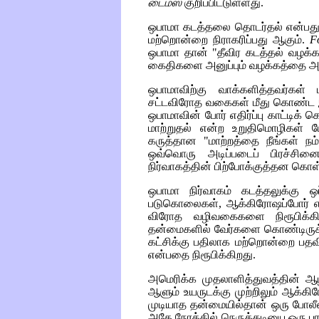
டைம்ஸ்
குறிப்பிட்டுள்ளது.
ஒபாமா கடத்தலை தொடர்தல் என்பது
மற்றொன்றை நிராகரிப்பது ஆகும்.
F
ஒபாமா தான் "தீவிர கடத்தல் வழக்க
கைதிகளை அனுப்பும் வழக்கத்தை அகற
ஒபாமாவிற்கு வாக்களித்தவர்கள் 
சட்டவிரோத வகைகள் மீது கொண்ட
ஒபாமாவின் போர் எதிர்ப்பு காட்டிக்
மாற்றுதல் என்ற உறுதிமொழிகள் பே
கருத்தான "மாற்றத்தை நீங்கள் நம்ப
ஒவ்வொரு அடிப்படைப் பிரச்சி
நிர்வாகத்தின் பிற்போக்குத்தன கொ
ஒபாமா நிர்வாகம் கடத்தலுக்கு ஒ
படுகொலைகள், ஆக்கிரோஷப்போர் 
விரோத வழிவகைகளை நிரூபிக்கி
தன்மைகளில் வேர்களை கொண்டிருக்
கட்சிக்கு பதிலாக மற்றொன்றை பதவி
என்பதை
நிரூபிக்கிறது.
அமெரிக்க முதலாளித்துவத்தின் ஆழ்
ஆளும் உயருடக்கு முற்றிலும் ஆக்கிரே
முடியாத தன்மையில்தான் ஒரு போலீ
அதே நேரத்தில் நெருக்கடியை ஒரு ப