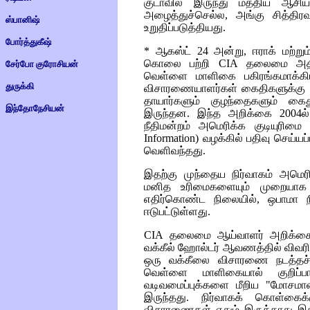
குடாவில் இருந்து மத்திய ஆசி
அழைத்துச்செல்ல, அங்கு சித்திர
ஸ்பானிஷ்
உறுதிப்படுத்தியது.
போர்த்துகீஷ்
* ஆகஸ்ட் 24 அன்று, ஈராக் மற்
கொலை பற்றி
CIA
தலைமை அதிகா
சேர்போ குரோசியன்
வெள்ளை மாளிகை பகிரங்கமாக்கி
துருக்கி
விசாரணையாளர்கள் கைதிகளுக்கு க
தாயார்களும் குழந்தைகளும் கைது
இந்தோநேசியன்
இருந்தன. இந்த அறிக்கை 2004ல் இ
நீதிமன்றம் அமெரிக்க குடியுரிமை
Information)
வழக்கில் பதிவு செய்ய
வெளிவந்தது.
இதற்கு முந்தைய நிர்வாகம் அமெரி
மனித உரிமைகளையும் முறையாக 
எதிர்கொண்ட நிலையில், ஒபாமா நி
ஈடுபட்டுள்ளது.
CIA
தலைமை ஆய்வாளர் அறிக்கைய
வக்கீல் ஹோல்டர் ஆவணத்தில் விவரிக
ஒரு வக்கீலை விசாரணை நடத்தச் 
வெள்ளை மாளிகையால் குறிப்பாக
வடிவமைப்புக்களை மீறிய "மோசமான
இருந்தது. நிர்வாகக் கொள்கைக
விசாரணைகள் ஏதும் இருக்காது இத