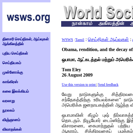
தினசரி செய்திகள், ஆய்வுகள்
:
செய்திகள் ஆய்வுகள்
:
WSWS
:
Tamil
ஆங்கிலத்தில்
Obama, rendition, and the decay 
புதிய செய்திகள்
ஒபாமா, ஆட்கடத்தல் மற்றும் அமெரிக்
செய்தியகம்
Tom Eley
முன்னோக்கு
26 August 2009
காங்கிரஸ்
Use this version to print
|
Send feedback
கலை இலக்கியம்
வேறு நாடுகளுக்கு சித்திரவத
சந்தேகத்திற்கு உரியவர்களை" நாடு
வரலாறு
அமெரிக்க ஜனநாயகத்தின் ஆழ்ந்த வீழ
நூலகம்
ஒபாமாவின் கீழும் புஷ் நிர்வாகத
விஞ்ஞானம்
தொடரும். நியூயோர் டைம்ஸிற்க
விசாரணை, கைமாற்றுதல் பற்றிய
விவாதங்கள்
ஆதாரம், சித்திரவதைப் பழக்க