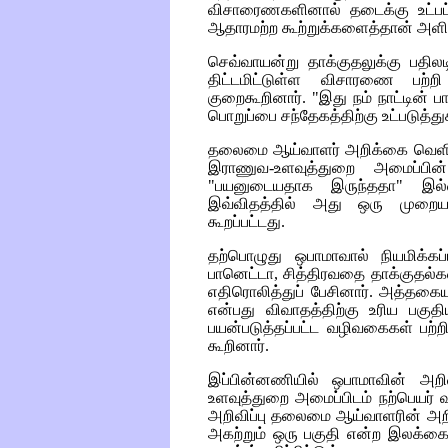
விசாரைணகளினால் தடைக்கு உட்பட்ட
ஆதாரமற்ற கூற்றுக்களைத்தான் அளித
செவ்வாயன்று தாக்குதலுக்கு பதில
திட்டமிட்டுள்ள விசாரணை பற்ற
குறைகூறினார். "இது நம் நாட்டின் பாத
பொறுப்பை சந்தேகத்திற்கு உட்படுத்த
தலைமை ஆய்வாளர் அறிக்கை வெளியி
இராணுவ-உளவுத்துறை அமைப்பின்
"பயனுடையதாக இருந்ததா" இல
இவ்விதத்தில் அது ஒரு முறையா
கூறப்பட்டது.
தற்பொழுது ஒபாமாவால் நியமிக்கப
பானெட்டா, சித்திரவதை தாக்குதல்க
எதிரொலித்துப் பேசினார். அத்
என்பது விவாதத்திற்கு உரிய பகுதி
பயன்படுத்தப்பட்ட வழிவகைகள் பற்ற
கூறினார்.
இப்பின்னணியில் ஒபாமாவின் அறி
உளவுத்துறை அமைப்பிடம் நற்பெயர் 
அறிவிப்பு தலைமை ஆய்வாளரின் அறி
அகற்றும் ஒரு பகுதி என்ற இலக்கைக