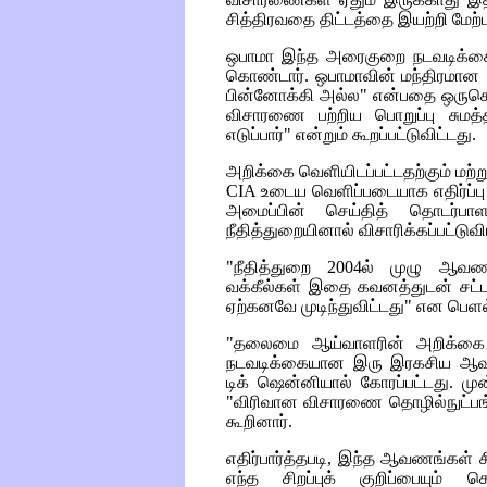
சித்திரவதை திட்டத்தை இயற்றி மேற்ப
ஒபாமா இந்த அரைகுறை நடவடிக்கைய
கொண்டார். ஒபாமாவின் மந்திரமான "
பின்னோக்கி அல்ல" என்பதை ஒருசெய்த
விசாரணை பற்றிய பொறுப்பு சுமத்
எடுப்பார்" என்றும் கூறப்பட்டுவிட்டது.
அறிக்கை வெளியிடப்பட்டதற்கும் மற
CIA
உடைய வெளிப்படையாக எதிர்ப்பு
அமைப்பின் செய்தித் தொடர்பா
நீதித்துறையினால் விசாரிக்கப்பட்டுவ
"நீதித்துறை 2004ல் முழு ஆவண
வக்கீல்கள் இதை கவனத்துடன் சட்டப்
ஏற்கனவே முடிந்துவிட்டது" என பெளல
"தலைமை ஆய்வாளரின் அறிக்கை வ
நடவடிக்கையான இரு இரகசிய ஆவண
டிக் ஷென்னியால் கோரப்பட்டது
"விரிவான விசாரணை தொழில்நுட்பங
கூறினார்.
எதிர்பார்த்தபடி, இந்த ஆவணங்கள் 
எந்த சிறப்புக் குறிப்பையும