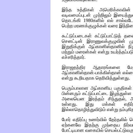
இந்த உத்திகள் அமெரிக்காவின் எ
வடிவமைப்புடன் முற்றிலும் இயைந்
தொடங்கி 1980களில் எல் சால்வட
பெற்ற மரணக்குழுக்கள் வரை இந்நில
கூட்டுப்படைகள் கட்டுப்பாட்டுத்
செனட்டின் இராணுவக்குழுவின் 
இறுதிக்குள் ஆப்கானிஸ்தானில் நி
மற்றும் மரைன்கள் என்று உயர்த்தப்
எச்சரித்தார்.
இராஜதந்திர ஆதாரங்களை மேற
ஆப்கானிஸ்தான்-பாக்கிஸ்தான் எல்லைக
என்று கூறியதாக தெரிவித்துள்ளது.
பெரும்பாலான ஆப்கானிய பகுதிகள் ம
பின்னரும் கட்டுப்பாட்டை இழந்துள்ள
அலையென இரத்தம் சிந்துதல், அ
உள்ளது. இது மக்கள் எதிர்
இல்லாதொழித்துவிடும் என்று நம்புகி
போர் எதிர்ப்பு உணர்வில் தேர்தலில்
ஏற்கனவே இதற்கு முந்தைய நிர்வாக
போட்டியான வகையில் செயல்பட்டுவர