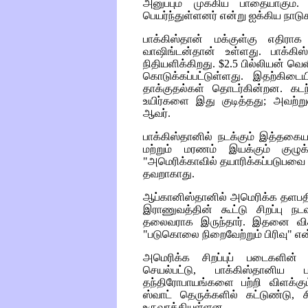
அனுப்பும் முக்கிய பாதையாகும்
பெயர்ந்துள்ளனர் என்று ஐக்கிய நாட
பாக்கிஸ்தான் மக்குள்கு எதிராக
வாஷிங்டன்தான் உள்ளது. பாக்க
நிதியளிக்கிறது. $2.5 பில்லியன்
கொடுக்கப்பட்டுள்ளது. இதற்கிடை
தாக்குதல்கள் தொடர்கின்றன. கட
உயிர்களை இது குடித்தது; அவற்று
ஆவர்.
பாக்கிஸ்தானில் நடக்கும் இத்த
மற்றும் மரணம் இயக்கும் குழு
"அமெரிக்காவில் தயாரிக்கப்படுபவை 
தவறாகாது.
ஆப்கானிஸ்தானில் அமெரிக்க தளபதிய
இராணுவத்தின் கூட்டு சிறப்பு நட
தலைவராக இருந்தார். இதனை வி
"படுகொலை நிறைவேற்றும் பிரிவு" என்
அமெரிக்க சிறப்புப் படைகளின் 
செயல்பட்டு, பாக்கிஸ்தானி
தந்திரோபாயங்களை பற்றி விளக்கு
ஸ்வாட் தெருக்களில் கட்டுண்டு, 
உருவாக்கியுள்ளன.