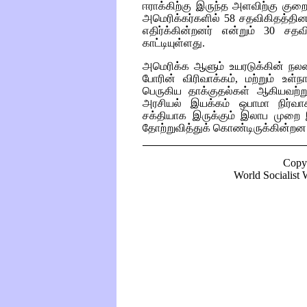
ஈராக்கிற்கு இருந்த அளவிற்கு குறைந
அமெரிக்கர்களில் 58 சதவிகிதத்தி
எதிர்க்கின்றனர் என்றும் 30 சதவ
காட்டியுள்ளது.
அமெரிக்க ஆளும் உயரடுக்கின் நலன
போரின் விரிவாக்கம், மற்றும் உள
பெருகிய தாக்குதல்கள் ஆகியவற்
அரசியல் இயக்கம் ஒபாமா நிர்வாகம
சக்தியாக இருக்கும் இலாப முறை இ
தோற்றுவித்துக் கொண்டிருக்கின்றன
Copy
World Socialist W