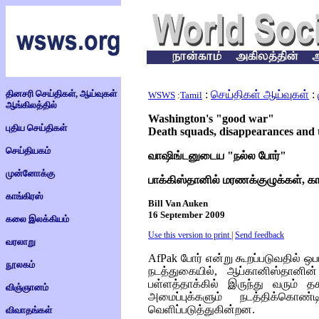
தினசரி செய்திகள், ஆய்வுகள்
:
செய்திகள் ஆய்வுகள்
:
WSWS
:
Tamil
ஆங்கிலத்தில்
Washington's "good war"
புதிய செய்திகள்
Death squads, disappearances and t
செய்தியகம்
வாஷிங்டனுடைய "நல்ல போர்"
முன்னோக்கு
பாக்கிஸ்தானில் மரணக்குழுக்கள், க
காங்கிரஸ்
Bill Van Auken
16 September 2009
கலை இலக்கியம்
Use this version to print
|
Send feedback
வரலாறு
AfPak
போர் என்று கூறப்படுவதில் ஒபா
நூலகம்
நடத்துகையில், ஆப்கானிஸ்தானின
பள்ளத்தாக்கில் இருந்து வரும் 
விஞ்ஞானம்
அமைப்புக்களும் நடத்திக்கொண்
வெளிப்படுத்துகின்றன.
விவாதங்கள்