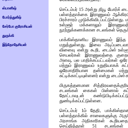
ஸ்பானிஷ்
செப்டம்பர் 15 அன்று
நியூ யோர்க் டை
பள்ளத்தாக்கை இராணுவம் ஆக்கிரமி
போர்த்துகீஷ்
பிரச்சாரம் முடுக்கிவிடப்பட்டுள்ளது
உள்ளூர் மக்களாலும் இராணுவத
சேர்போ குரோசியன்
நூற்றுக்கணக்கான சடலங்கள் தெருக்
துருக்கி
பாக்கிஸ்தானிய இராணுவம் இந்த
மறுத்துள்ளது. இவை அடிப்படைவாதி
இந்தோநேசியன்
விளைவு என்று கூறி,
டைம்ஸ்
உள்ளூ
செயலர்கள் இராணுவத்தை குறைகூற
அளவு, பல பாதிக்கப்பட்டவர்கள் ஒர
மற்றும் இராணுவம் உறுதியாகக் கட்
ஒரேமாதிரியான தன்மைகள் மற்ற
சுட்டிக்காட்டியுள்ளனர் என்று
டைம்ஸ்
க
மிருகத்தனமான சித்திரவதைக்க
சடலங்கள் கைகள் பின்னால் கட்டப
தோட்டாவுடன் கண்டுபிடிக்க
துண்டிக்கப்பட்டுள்ளன.
செப்டம்பர் 1ம் தேதி, பாக்கிஸ்
பள்ளத்தாக்கில் சாலைகளுக்கு அரு
அரசாங்க அதிகாரிகள் கூறியதை 
செய்தித்தாள் 51 சடலங்கள் 