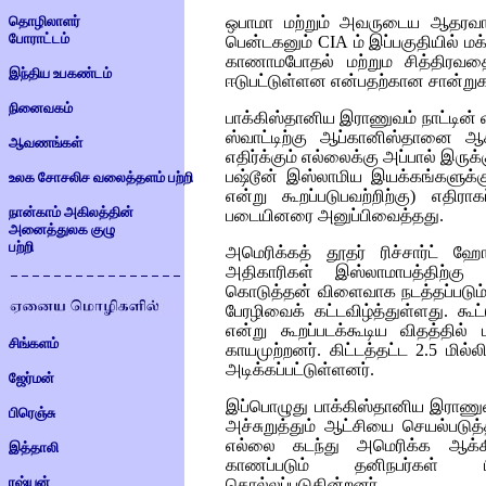
தொழிலாளர்
ஒபாமா மற்றும் அவருடைய ஆதரவாளர்
போராட்டம்
பென்டகனும்
CIA
ம் இப்பகுதியில் ம
காணாமபோதல் மற்றும சித்திரவத
இந்திய உபகண்டம்
ஈடுபட்டுள்ளன என்பதற்கான சான்றுக
நினைவகம்
பாக்கிஸ்தானிய இராணுவம் நாட்டின்
ஸ்வாட்டிற்கு ஆப்கானிஸ்தானை ஆ
ஆவணங்கள்
எதிர்க்கும் எல்லைக்கு அப்பால் இரு
பஷ்டூன் இஸ்லாமிய இயக்கங்களுக்க
உலக சோசலிச வலைத்தளம் பற்றி
என்று கூறப்படுபவற்றிற்கு) எதிரா
நான்காம் அகிலத்தின்
படையினரை அனுப்பிவைத்தது.
அனைத்துலக குழு
பற்றி
அமெரிக்கத் தூதர் ரிச்சார்ட் ஹே
அதிகாரிகள் இஸ்லாமாபத்திற்கு
கொடுத்தன் விளைவாக நடத்தப்படும
பேரழிவைக் கட்டவிழ்த்துள்ளது. கூ
என்று கூறப்படக்கூடிய விதத்தில்
சிங்களம்
காயமுற்றனர். கிட்டத்தட்ட 2.5 மில்ல
அடிக்கப்பட்டுள்ளனர்.
ஜேர்மன்
இப்பொழுது பாக்கிஸ்தானிய இராணுவ
பிரெஞ்சு
அச்சுறுத்தும் ஆட்சியை செயல்படுத்
எல்லை கடந்து அமெரிக்க ஆக்கி
இத்தாலி
காணப்படும் தனிநபர்கள் பிடித
ரஷ்யன்
கொல்லப்படுகின்றனர்.