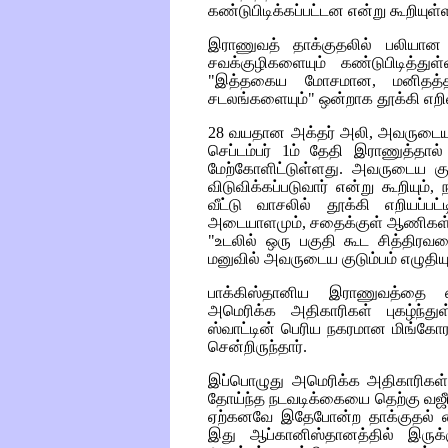
கண்டுபிடிக்கப்பட்டன என்று கூறியுள்
இராணுவத் தாக்குதலில் பலியா
சவக்குழிகளையும் கண்டுபிடித்த
"இத்தகைய மோசமான, மனிதத்தன
சடலங்களையும்" ஒன்றாக தூக்கி எறிவது
28 வயதான அக்தர் அலி, அவருடைய மி
செப்டம்பர் 1ம் தேதி இராணுத்தால
மேற்கோளிட்டுள்ளது. அவருடைய கு
விடுவிக்கப்படுவார் என்று கூறியும
வீட்டு வாசலில் தூக்கி எறியப்பட
அடையாளமும், சதைக்குள் ஆணிகள் 
"உடலில் ஒரு பகுதி கூட சித்திரவத
மனுவில் அவருடைய குடும்பம் எழுதிய
பாக்கிஸ்தானிய இராணுவத்தை ஸ்
அமெரிக்க அதிகாரிகள் புகழ்ந்து
ஸ்வாட்டின் பெரிய நகரமான மிங்கோர
சென்றிருந்தார்.
இப்பொழுது அமெரிக்க அதிகாரிகள்
தோய்ந்த நடவடிக்கையை தெற்கு வஜீர
ஏற்கனவே இதேபோன்ற தாக்குதல் க
இது ஆப்கானிஸ்தானத்தில் இருக்