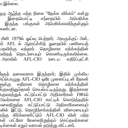
வே இல்லை.
ஒரு ஆழ்ந்த மந்த நிலை "தேக்க வீக்கம்" என்று
தது; இதையொட்டி சந்தையில் அமெரிக்க
ுள் இருந்த பங்குகள் அமெரிக்காவிற்குள்ளும்
் கண்டன.
னி 1979ல் ஓய்வு பெற்றார்; அவருக்குப் பின்,
னர்
AFL
ல் ஆராய்ச்சித் துறையில் பணியைத்
பதவிக்கு வந்தார். தொழிலாள வர்க்கத்தின்
எவ்விதத் தொடர்பையும் கொண்டிருக்கவில்லை.
ச அளவில்
AFL-CIO
உடைய எதிர்ப்புரட்சி
ற்குத் தலைவராக இருந்தார்; இதில் முக்கிய
அப்பொழுது
AFL-CIO
ஒரே முனைப்புடன் றேகன்
்களுக்கு எதிரான தொழிலாள வர்க்கத்தின்
்குவதிலும்தான் செயல்பட்டிருந்தது. இதற்கான
குவரத்துக் கட்டுப்பாட்டு அதிகாரிகள் 1981ல்
து அவர்களை
AFL-CIO
காட்டிக் கொடுத்ததில்
லைநிறுத்த கட்டுப்பாட்டு அதிகாரிகளையும்
யலில் இட்டு, தொழிற்சங்கத்தின் உரிமையையும்
ற்கு கிர்க்லாண்ட்டும்
AFL-CIO
வின் மற்ற
ள் பாட்கோ வேலைநிறுத்தம் செய்தவர்களை
ிக்கைள் ஏதும் வராமல் தடுத்து விட்டனர்.