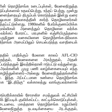
ின் தொழிற்சங்க உடைப்புக்கள், வேலைநிறுத்த
ுப்புக்களால் உதவப்பெற்று, உந்தப் பெற்று, மூன்று
ைத்தையும் திரும்பக் கொடுத்தல் இன்று வரை
ஒபாமா நிர்வாகத்தின் கார்த் தொழிலாளர்கள்
்தப்பட்டுள்ளது. 1980களில் போர்க்குணம்மிக்க
ோல்விகள் அனைத்தும் தொழிலாள வர்க்க
ர்க்கப் போராட்ட மரபுகளில் எஞ்சியிருந்தவை
ருநிறுன வகையிலான தொழிற்சங்க-நிர்வாக
ற்சங்க அமைப்பிலும் செயல்படுத்த வசதியைக்
ந்ததில் பாதிக்கும் மேலான காலம்
AFL-CIO
த்தல், வேலைகளை அகற்றுதல், அதன்
ப்படுத்ததுல் இவற்றில்தான் ஈடுபட்டு வந்துள்ளது.
அவர்களின் முழு பணி வாழ்க்கையையும் எந்த
ழித்துள்ளனர்--அல்லது வேலைநிறுத்தங்களில்
ர். இந்த அப்பட்டமான உண்மை தொழிற்சங்க
க்க "இடதிற்கு" வக்காலத்து வாங்குபவர்களால்
ெரிக்காவில் சோசலிச சமத்துவக் கட்சியின்
 இப்படிக் குவிக்கப்பட்ட காட்டிக்கொடுப்புக்கள்,
ுடையவை, மகத்தான தொழிற்சங்க உறுப்பினர்
வேலைநிறுத்த நடவடிக்கையை அடக்குதல்,