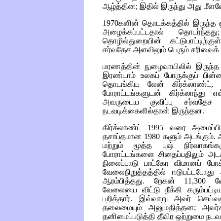
ஆழ்த்தின; இதில் இருந்து அது மீள
1970களின் தொடக்கத்தில் இருந்த 
அழைக்கப்பட்டதால் தொடர்ந்
தொழில்துறையின் கட்டுபாட்டிற்க
சர்வதேச அளவிலும் பெரும் சரிவைக
மரணத்தின் நுழைவாயிலில் இருந்த மீ
இரண்டாம் உலகப் போருக்குப் பின்
தொடங்கிய லேன் கிர்க்லாண்ட், 
போராட்டங்களுடன் கிர்க்லாந்து 
அவருடைய குவிப்பு சர்வதே
நடவடிக்கைளில்தான் இருந்தன.
கிர்க்லாண்ட் 1995 வரை அமைப்பி
தசாப்தமான 1980 களும் அடங்கும். 
மற்றும் மூத்த புஷ் நிர்வாகங
போராட்டங்களை சிதைப்பதிலும் அடக
நிலைப்பாடு பாட்கோ விமானப் போக்
வேலைநிறுத்தத்தில் ஈடுபட்டபோ
ஆரம்பித்தது. றேகன் 11,300 வே
வேலையை விட்டு நீக்கி கரும்பட்டி
பறித்தார். இவ்வாறு அவர் செய்வத
தலைமையும் அனுமதித்தன; அவர்க
தனிமைப்படுத்தி தீவிர ஒற்றுமை நடவட