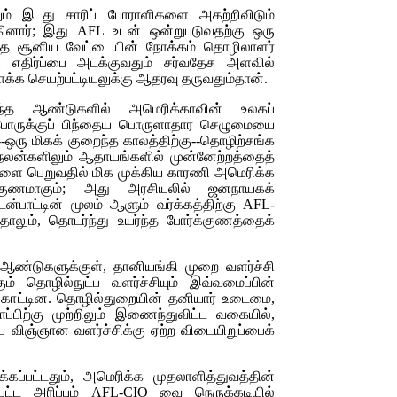
றும் இடது சாரிப் போராளிகளை அகற்றிவிடும்
கினார்; இது
AFL
உடன் ஒன்றுபடுவதற்கு ஒரு
த சூனிய வேட்டையின் நோக்கம் தொழிலாளர்
கு எதிர்ப்பை அடக்குவதும் சர்வதேச அளவில்
ாக்க செயற்பட்டியலுக்கு ஆதரவு தருவதும்தான்.
ந்த ஆண்டுகளில் அமெரிக்காவின் உலகப்
 போருக்குப் பிந்தைய பொருளாதார செழுமையை
--ஒரு மிகக் குறைந்த காலத்திற்கு--தொழிற்சங்க
் நலன்களிலும் ஆதாயங்களில் முன்னேற்றத்தைத்
்களை பெறுவதில் மிக முக்கிய காரணி அமெரிக்க
க்குணமாகும்; அது அரசியலில் ஜனநாயகக்
ன்பாட்டின் மூலம் ஆளும் வர்க்கத்திற்கு
AFL-
ுந்தாலும், தொடர்ந்து உயர்ந்த போர்க்குணத்தைக்
 ஆண்டுகளுக்குள், தானியங்கி முறை வளர்ச்சி
ம் தொழில்நுட்ப வளர்ச்சியும் இவ்வமைப்பின்
ாட்டின. தொழில்துறையின் தனியார் உடைமை,
பிற்கு முற்றிலும் இணைந்துவிட்ட வகையில்,
 விஞ்ஞான வளர்ச்சிக்கு ஏற்ற விடையிறுப்பைக்
க்கப்பட்டதும், அமெரிக்க முதலாளித்துவத்தின்
பட்ட அரிப்பும்
AFL-CIO
வை நெருக்கடியில்