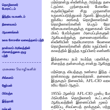
மற்றொன்று ஸ்வீனிக்கு அடுத்து தலைவ
தொழிலாளர்
ட்ரும்கா. முந்தையவர் போலவே
போராட்டம்
கருவியிலுள்ள சிறு முதலாள
உருவகப்படுத்துபவர் ஆவார். இவருக்க
இந்திய உபகண்டம்
ஐக்கிய சுரங்கத் தொழிலாளர்கள
தொழிலாளர்களின் பெரும் தோல
நினைவகம்
உரிமையாளர்களுக்கு சலுகைகள் கொ
ஆவணங்கள்
மிகப் போர்க்குண அமைப்புக்களுள
ஆகியவற்றுக்கு தலைமைதாங்கிய
உலக சோசலிச வலைத்தளம் பற்றி
ஸ்வீனியின் உதவியாளராக வேலையை
தொழிலாளர்களின் தீவிர உறுப்பின
நான்காம் அகிலத்தின்
காலத்தில் இருந்த உறுப்பினர் எண்ணி
அனைத்துலக குழு
பற்றி
இத்தகைய நபர் உயர்ந்த பதவிக்கு 
சிதைந்த தன்மைக்கு சான்று ஆகிறத
மற்றொரு வியத்தகு உண்மை இந்த அ
நான்காவது தலைவர்தான். தலைமை 
சிங்களம்
இருககும் நிலையில்,
AFL-CIO
வரல
உரிய நேரம் ஆகும்.
ஜேர்மன்
1955
ம் ஆண்டு
AFL-CIO
முன்பு பே
பிரெஞ்சு
அமெரிக்க தொழிலாளர் கூட்டமைப
இத்தாலி
ஆகியவற்றின் இணைப்பின் மூலம் 
எதிர்ப்பு, சிவப்பைத் தாக்குதல், மற
ரஷ்யன்