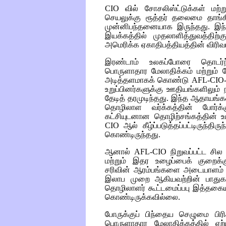
CIO
வில் சோசலிஸ்ட்டுக்கள் மற்
செயலுக்கு ரூத்தர் தலைமை தாங்
முன்னிபந்தனையாக இருந்தது. இந்
இயக்கத்தில் முதலாளித்துவத்திற்
அமெரிக்க ஏகாதிபத்தியத்தின் விரிவ
இரண்டாம் உலகப்போரை தொடர்
பொருளாதார மேலாதிக்கம் மற்றும்
அடித்தளமாகக் கொண்டு
AFL-CIO
உறுப்பினர்களுக்கு ஊதியங்களிலும
தேடித் தரமுடிந்தது. இந்த ஆதாயங
தொழிலாள வர்க்கத்தின் போர்
கட்சியுடனான தொழிற்சங்கத்தின் உட
CIO
ஆல் கீழ்ப்படுத்தப்பட்டிருந்திர
கொண்டிருந்தது.
ஆனால்
AFL-CIO
நிறுவப்பட்ட சில
மற்றும் இதர உழைப்பைக் குறைக்கு
சரிவின் ஆரம்பங்களை அடையாளம் க
இலாப முறை ஆகியவற்றின் பாதுகாப்
தொழிலாளர் கூட்டமைப்பபு இத்தகைய
கொண்டிருக்கவில்லை.
போருக்குப் பிந்தைய செழுமை பிரி
பொருளாதார மேலாதிக்கத்தில் ஏற்