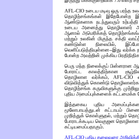
இருந்து மிகக்குறைவாக 7.6 என்ற சத
AFL-CIO
உடைய மடிவு ஒரு பரந்த உல
தொழிற்சங்கங்கள் இதேபோன்ற 
ஆண்டுகளாக நடந்துவரும் உற்பத்த
உடைய அனைத்து தொழிலாளர் அமைப
ஆனால் அமெரிக்கத் தொழிற்சங்கங்
மற்றும் உலகின் மிகுந்த சக்தி வ
கண்டுள்ள நிலையில், இப்பே
வெளிப்படுத்தியுள்ளன--இது வர்க்க ந
போன்ற அவற்றின் முக்கிய பிரதிநிதிகள
பெரு மந்த நிலைக்குப் பின்னரான ஆழ்
போராட்ட காலத்திற்கான சூழ்நி
தொழிலாள வர்க்கம்,
AFL-CIO
என
விடுவித்துக் கொண்டு தொழிலாளர்கள
தொழிற்சங்க கருவிகளுக்கு முற்றி
புதிய அமைப்புக்களைக் கட்டமைக்க 
இத்தகைய புதிய அமைப்புக்க
மூலோபாயத்துடன் கட்டாயம் பிண
முறித்துக் கொள்ளுதல், மற்றும் தொ
போராடக்கூடிய வெகுஜன தொழிலாள 
கட்டியமைப்பதாகும்.
AFL-CIO
புதிய தலைவரை அறிவிக்க