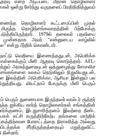
 ஆதரவு என்ற அடிப்படை மீதான தொழிலாளர்
ள் ஒன்று சேர்ந்து வருதலைப் பிரதிநிதித்துவம்
ைந்த தொழிலாளர் கூட்டமைப்பின் முதல்
குந்த தொழிற்சங்கவாதத்தின் பிற்போக்கு
டுத்தியிருந்தார். 1979ல் தலைவர் பதவியை
்று முன்னதாக அவர் "என்னுடைய வாழ்வில்
" என்று பீற்றிக் கொண்டார்.
டன் நாட்டு வெறியை இணைத்ததுடன், அமெரிக்க
ொள்கைக்கும் மீனி ஆதரவு கொடுத்தார்.
AFL-
ற்றும் அரசுத்துறையுடன் ஒத்துழைத்து சோசலிச
சங்கங்களை உலகம் நெடுகிலும் நிறுவியதுடன்,
ை இலத்தின் அமெரிக்கா, ஆசியா இன்னும் பல
ிறுத்தியது. வியட்நாம் போருக்கு மீனி பெரும்
ம் பெரும் துணையாக இருந்தவர் வால்டர் ரூத்தர்
ந்த ஐக்கிய கார்த் தொழிலாளர்கள் சங்கத்தின்
ார்க்குணம், இடதுசாரித்தனம் இவற்றை நீண்ட
க் கட்சி கருத்திற்கேற்ப தங்களை மாற்றிக்
கத்திற்கான போராட்டத்தை நிராகரித்த அல்லது
ிடத்தக்க சீர்திருத்தத்தையும் மறுத்துவிட்ட
நின்றார்.