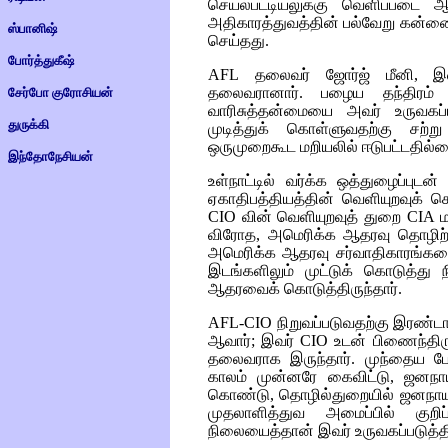
செயல்பட்டியலுக்கு வெளிப்படை
அதிகாரத்துவத்தின் பல்வேறு கன்னைக
ஸ்பானிஷ்
செய்தது.
போர்த்துகீஷ்
AFL
தலைவர் ஜோர்ஜ் மீனி, இண
தலைவரானார். பழைய தந்திரம் மி
சேர்போ குரோசியன்
வாரிசுத்தன்மையை அவர் உருவகப்ப
துருக்கி
முடித்துக் கொள்ளுவதற்கு சற
ஒருமுறைகூட மறியலில் ஈடுபட்டதில்லை
இந்தோநேசியன்
உள்நாட்டில் வர்க்க ஒத்துழைப்பு
ஏகாதிபத்தியத்தின் வெளியுறவுக் க
CIO
வின் வெளியுறவுத் துறை
CIA
ம
விரோத, அமெரிக்க ஆதரவு தொழிற்
அமெரிக்க ஆதரவு சர்வாதிகாரங்கள
இடங்களிலும் முட்டுக் கொடுத்து ந
ஆதரவைக் கொடுத்திருந்தார்.
AFL-CIO
நிறுவப்படுவதற்கு இரண்டா
ஆவார்; இவர்
CIO
உடன் பிணைந்திரு
தலைவராக இருந்தார். முந்தைய பே
காலம் முன்னரே கைவிட்டு, ஜனநாயக
கொண்டு, தொழில்துறையில் ஜனநாய
முதலாளித்துவ அமைப்பில் குறிப்ப
நிலையைத்தான் இவர் உருவகப்படுத்தி 