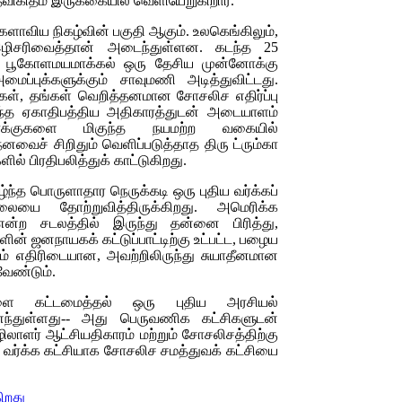
விகிதம் இருக்கையில் வெளியேறுகிறார்.
களாவிய நிகழ்வின் பகுதி ஆகும். உலகெங்கிலும்,
இழிசரிவைத்தான் அடைந்துள்ளன. கடந்த 25
ி பூகோளமயமாக்கல் ஒரு தேசிய முன்னோக்கு
்புக்களுக்கும் சாவுமணி அடித்துவிட்டது.
கள், தங்கள் வெறித்தனமான சோசலிச எதிர்ப்பு
ாய்ந்த ஏகாதிபத்திய அதிகாரத்துடன் அடையாளம்
ாக்குகளை மிகுந்த நயமற்ற வகையில்
னவைச் சிறிதும் வெளிப்படுத்தாத திரு ட்ரும்கா
ில் பிரதிபலித்துக் காட்டுகிறது.
ந்த பொருளாதார நெருக்கடி ஒரு புதிய வர்க்கப்
லையை தோற்றுவித்திருக்கிறது. அமெரிக்க
்ற சடலத்தில் இருந்து தன்னை பிரித்து,
ின் ஜனநாயகக் கட்டுப்பாட்டிற்கு உட்பட்ட, பழைய
லும் எதிரிடையான, அவற்றிலிருந்து சுயாதீனமான
வேண்டும்.
ளை கட்டமைத்தல் ஒரு புதிய அரசியல்
ைந்துள்ளது-- அது பெருவணிக கட்சிகளுடன்
ழிலாளர் ஆட்சியதிகாரம் மற்றும் சோசலிசத்திற்கு
வர்க்க கட்சியாக சோசலிச சமத்துவக் கட்சியை
ிறது