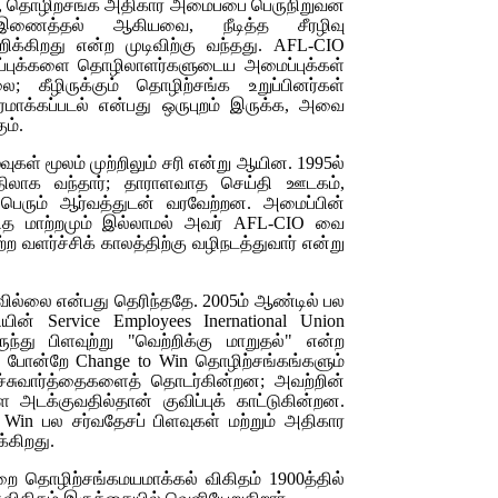
, தொழிற்சங்க அதிகார அமைப்பை பெருநிறுவன
் இணைத்தல் ஆகியவை, நீடித்த சீரழிவு
றிக்கிறது என்ற முடிவிற்கு வந்தது.
AFL-CIO
புக்களை தொழிலாளர்களுடைய அமைப்புக்கள்
கீழிருக்கும் தொழிற்சங்க உறுப்பினர்கள்
ிகரமாக்கப்படல் என்பது ஒருபுறம் இருக்க, அவை
ும்.
ழ்வுகள் மூலம் முற்றிலும் சரி என்று ஆயின. 1995ல்
 பதிலாக வந்தார்; தாராளவாத செய்தி ஊடகம்,
ெரும் ஆர்வத்துடன் வரவேற்றன. அமைப்பின்
வித மாற்றமும் இல்லாமல் அவர்
AFL-CIO
வை
்ற வளர்ச்சிக் காலத்திற்கு வழிநடத்துவார் என்று
வில்லை என்பது தெரிந்ததே. 2005ம் ஆண்டில் பல
னியின்
Service Employees Inernational Union
ந்து பிளவுற்று "வெற்றிக்கு மாறுதல்" என்ற
போன்றே
Change to Win
தொழிற்சங்கங்களும்
்சுவார்த்தைகளைத் தொடர்கின்றன; அவற்றின்
ை அடக்குவதில்தான் குவிப்புக் காட்டுகின்றன.
o Win
பல சர்வதேசப் பிளவுகள் மற்றும் அதிகார
க்கிறது.
றை தொழிற்சங்கமயமாக்கல் விகிதம் 1900த்தில்