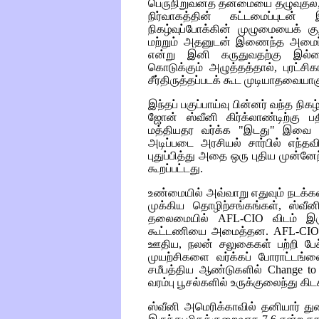
பெருநிறுவனத் தன்மையை தழுவுதல்
நிர்வாகத்தின் கட்டமைப்புடன
நிகழ்வுப்போக்கின் முழுமையைக் கு
மற்றும் அதனுடன் இணைந்த அமைப்
என்று இனி கருதுவதற்கு இல்லை; 
கொடுக்கும் அழுத்தத்தால், புரட்ச
சீர்திருத்தப்படக் கூட முடியாதவையாக
இந்தப் பகுப்பாய்வு பின்னர் வந்த நிக
ஜோன் ஸ்வீனி கிர்க்லாண்டிற்கு
மத்தியதர வர்க்க "இடது" இவை ப
அடிப்படை அரசியல் சார்பில் எந்த
புதுப்பித்து அதை ஒரு புதிய முன்னேற
கூறப்பட்டது.
உண்மையில் அவ்வாறு எதுவும் நடக்க
முக்கிய தொழிற்சங்கங்கள், ஸ்வீ
தலைமையில்
AFL-CIO
விடம் இரு
கூட்டணியை அமைத்தன.
AFL-CIO
ஊதிய, நலன் சலுகைகள் பற்றி பேச
முயற்சிகளை வர்க்கப் போராட்டங்ள
சமீபத்திய ஆண்டுகளில்
Change t
வரம்பு பூசல்களில் உருக்குலைந்து கிட
ஸ்வீனி அமெரிக்காவில் தனியார் து