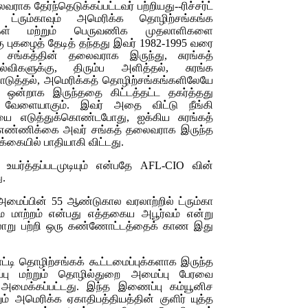
ராக தேர்ந்தெடுக்கப்பட்டவர் பற்றியது--ரிச்சர்ட்
 ட்ரும்காவும் அமெரிக்க தொழிற்சங்கங்க
ிகள் மற்றும் பெருவணிக முதலாளிகளை
ு புகழைத் தேடித் தந்தது இவர் 1982-1995
வரை
் சங்கத்தின் தலைவராக இருந்து, சுரங்கத்
்விகளுக்கு, திரும்ப அளித்தல், சுரங்க
டுத்தல், அமெரிக்கத் தொழிற்சங்கங்களிலேயே
் ஒன்றாக இருந்ததை கிட்டத்தட்ட தகர்த்தது
 வேளையாகும். இவர் அதை விட்டு நீங்கி
 எடுத்துக்கொண்டபோது, ஐக்கிய சுரங்கத்
ர் எண்ணிக்கை அவர் சங்கத் தலைவராக இருந்த
க்கையில் பாதியாகி விட்டது.
உயர்த்தப்படமுடியும் என்பதே
AFL-CIO
வின்
ு.
மைப்பின் 55 ஆண்டுகால வரலாற்றில் ட்ரும்கா
மாற்றம் என்பது எத்தகைய அபூர்வம் என்று
ாறு பற்றி ஒரு கண்ணோட்டத்தைக் காண இது
ாட்டி தொழிற்சங்கக் கூட்டமைப்புக்களாக இருந்த
்பு மற்றும் தொழில்துறை அமைப்பு பேரவை
அமைக்கப்பட்டது. இந்த இணைப்பு கம்யூனிச
்றும் அமெரிக்க ஏகாதிபத்தியத்தின் குளிர் யுத்த