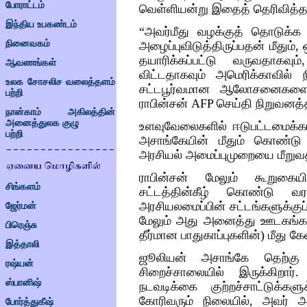
போராட்டம்
வெள்ளியன்று
இதைத்
தெரிவித்த
இந்திய உபகண்டம்
“
அவர்மீது
வழக்குத்
தொடுக்க
நினைவகம்
அழைப்புவிடுத்திருப்பதன்
மீதும்
,
தயாரிக்கப்பட்டு
வருவதாகவும்
ஆவணங்கள்
விட்டதாகவும்
அமெரிக்காவில்
உலக சோசலிச வலைத்தளம்
சட்டபூர்வமான
ஆலோசனைகள
பற்றி
ராபின்சன்
AFP
செய்தி
நிறுவனத்
நான்காம் அகிலத்தின்
அனைத்துலக குழு
உளவுவேலைகளில்
ஈடுபட்டமைக்
பற்றி
அசாங்கேயின்
மீதும்
கொண்டு
அரசியல்
அமைப்புமுறையை
மீறு
ராபின்சன்
மேலும்
கூறுகையி
சிங்களம்
சட்டத்தின்கீழ்
கொண்டு
வரப
அரசியலமைப்பின்
சட்டங்களுக்குப
ஜேர்மன்
மேலும்
அது
அனைத்து
ஊடகங்க
பிரெஞ்சு
தீர்மான
பாதுகாப்புகளின்
)
மீது
கே
இத்தாலி
ஜூலியன்
அசாங்கே
தெற்கு
ரஷ்யன்
சிறைச்சாலையில்
இருக்கிறார்
ஸ்பானிஷ்
நடவடிக்கை
குற்றச்சாட்டுக்கள
கோரிவரும்
நிலையில்
,
அவர்
அ
போர்த்துகீஷ்