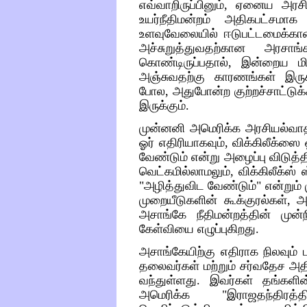
எவ்வாறிருப்பினும்
,
ஏனைய
அரசி
உயர்நீதிமன்றம்
அதிகபட்சமாக
உளவுவேலையில்
ஈடுபட்டமைக்க
அச்சுறுத்துவதற்கான
அரசாங்க
கொண்டிருப்பதால்
,
இன்றைய
ம
அஞ்சுவதற்கு
காரணங்கள்
இரு
போல
,
அதுபோன்ற
குற்றச்சாட்டுக
இருக்கும்
.
முன்னனி
அமெரிக்க
அரசியல்வா
ஓர்
எதிரியாகவும்
,
விக்கிலீக்ஸை
வேண்டும்
என்று
அழைப்பு
விடுத்த
வெட்கமில்லாமலும்
,
விக்கிலீக்ஸ்
"
அழித்துவிட
வேண்டும்
"
என்றும்
முறையீடுகளின்
கூக்குரல்கள்
,
அ
அசாங்கே
நீதிமன்றத்தின்
முன்
கேள்வியை
எழுப்புகிறது
.
அசாங்கேயிற்கு
எதிராக
நிலவும்
ப
தலைவர்கள்
மற்றும்
சர்வதேச
அத
வந்துள்ளது
.
இவர்கள்
தங்களின
அமெரிக்க
"
இராஜதந்திரத்த