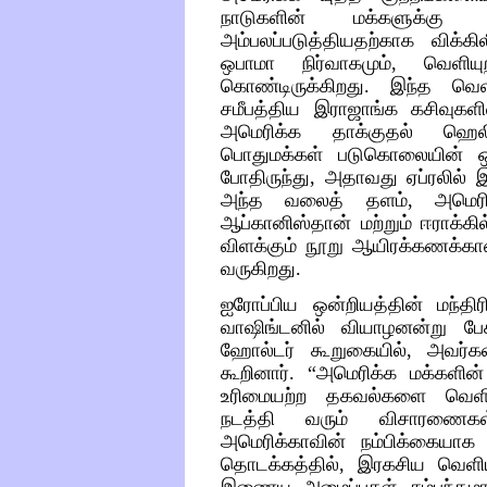
நாடுகளின்
மக்களுக்கு
அம்பலப்படுத்தியதற்காக
விக்கி
ஒபாமா
நிர்வாகமும்
,
வெளியு
கொண்டிருக்கிறது
.
இந்த
வெள
சமீபத்திய
இராஜாங்க
கசிவுகளி
அமெரிக்க
தாக்குதல்
ஹெலி
பொதுமக்கள்
படுகொலையின்
போதிருந்து
,
அதாவது
ஏப்ரலில்
இ
அந்த
வலைத்
தளம்
,
அமெரி
ஆப்கானிஸ்தான்
மற்றும்
ஈராக்கில
விளக்கும்
நூறு
ஆயிரக்கணக்க
வருகிறது
.
ஐரோப்பிய
ஒன்றியத்தின்
மந்த
வாஷிங்டனில்
வியாழனன்று
பே
ஹோல்டர்
கூறுகையில்
,
அவர்கள
கூறினார்
. “
அமெரிக்க
மக்களின்
உரிமையற்ற
தகவல்களை
வெளி
நடத்தி
வரும்
விசாரணைகள
அமெரிக்காவின்
நம்பிக்கையாக
தொடக்கத்தில்
,
இரகசிய
வெளிய
இணைய
அமைப்புகள்
சம்பந்தம