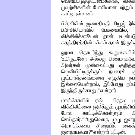
வெளிப்படுத்தியமைக்காக
,
விக்
முயற்சிகளின்
போலியான
மற்றும்
காட்டியுள்ளனர்
.
பிரேசிலின்
ஜனாதிபதி
லியூஜ்
இ
பிரேசிலியாவில்
பேசுகையில்
, 
விக்கிலீக்ஸூடன்
நான்
உடன்பட
சுதந்திரத்தின்
பக்கம்
தான்
இருக்க
லூலா
தொடர்ந்து
கூறுகையில
'
உயிருடனோ
அல்லது
பிணமாகவ
அவர்கள்
முன்வைப்பது
குறித்த
வெளியிட்டிருக்கும்
நபரைக்
முட்டாள்தனங்களை
எழுதிய
நப
இல்லையென்றால்
,
இப்போது
நம்
இருந்திருக்காது
,”
என்றார்
.
மாஸ்கோவில்
ரஷ்ய
பிரதம
ம
விக்கிலீக்ஸை
ஒடுக்கும்
முயற்சிய
போல
காட்டிக்கொள்ளும்
அ
செய்தார்
.“
அதுவொரு
முழு
ஜனந
அசாங்கேயை
சிறையில்
வைத்
ஜனநாயகமா
?”
என்றார்
பு
ட்
டின்
.