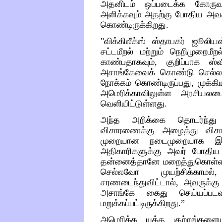
அதனிடம்
ஒப்படைக்க
கோருவ
அளிக்கவும்
அதற்கு
போதிய
அவ
கொண்டிருக்கிறது
.
"
விக்கிலீக்ஸ்
ஸ்தாபகர்
ஜூலியன
சட்டமீறல்
மற்றும்
நெறிமுறைமீற
காண்பதாகவும்
,
குறிப்பாக
ஸ்வ
அசாங்கேவைக்
கொண்டு
செல்
நோக்கம்
கொண்டிருப்பது
,
முக்கி
அமெரிக்காவிலுள்ள
அரசியலமைப
வெளியிட்டுள்ளது
.
அந்த
அறிக்கை
தொடர்ந்து
விசாரணைக்கு
அழைத்து
விசா
முறையான
நடைமுறையாக
இ
அதிகாரிகளுக்கு
அவர்
போதிய
தன்னைத்தானே
மறைத்துகொள
செல்லவோ
முயற்சிக்காமல்
சரணடைந்துவிட்டால்
,
அவருக்கு
அசாங்கே
கைது
செய்யப்படவ
மறுக்கப்பட்டிருக்கிறது
.”
அமெரிக்க
யுத்த
குற்றங்களையு