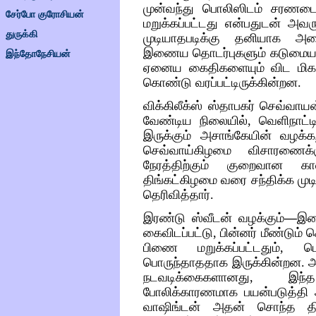
முன்வந்து
பொலிஸிடம்
சரணடை
சேர்போ குரோசியன்
மறுக்கப்பட்டது
என்பதுடன்
அவர
துருக்கி
முடியாதபடிக்கு
தனியாக
அடை
இணைய
தொடர்புகளும்
கடுமைய
இந்தோநேசியன்
ஏனைய
கைதிகளையும்
விட
மிக
கொண்டு
வரப்பட்டிருக்கின்றன
விக்கிலீக்ஸ்
ஸ்தாபகர்
செவ்வாயன
வேண்டிய
நிலையில்
,
வெளிநாட்டி
இருக்கும்
அசாங்கேயின்
வழக்க
செவ்வாய்கிழமை
விசாரணைக்
நேரத்திற்கும்
குறைவான
க
திங்கட்கிழமை
வரை
சந்திக்க
முட
தெரிவித்தார்
.
இரண்டு
ஸ்வீடன்
வழக்கும்
―
இ
கைவிடப்பட்டு
,
பின்னர்
மீண்டும்
க
பிணை
மறுக்கப்பட்டதும்
,
ப
பொருந்தாததாக
இருக்கின்றன
.
அ
நடவடிக்கைகளானது
,
இந்த
போலிக்காரணமாக
பயன்படுத்தி
வாஷிங்டன்
அதன்
சொந்த
த