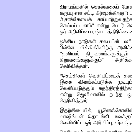
கிராமங்களில்
சொல்வதைப்
போன
கருப்பு
என சட்டி
அழைக்கிறது
")
ப
அசாங்கேயைக்
காப்பாற்றுவதற்
செய்யப்படலாம்
"
என்று
பெயர்
வ
ஓர்
அறிவிப்பை
ரஷ்ய
பத்திரிக்கை
ஐக்கிய
நாடுகள்
சபையின்
மன
பிள்ளே
,
விக்கிலீக்ஸிற்கு
அளிக்க
"
தனியார்
நிறுவனங்களுக்கும்
நிறுவனங்களுக்கும்
"
அளிக்கப
தெரிவித்தார்
.
“
செய்திகள்
வெளியீட்டைத்
தண
இதை
விளங்கப்படுத்த
முடியும
வெளிப்படுத்தும்
சுதந்திரத்திற்
என்று
ஜெனிவாவில்
நடந்த
ஒ
தெரிவித்தார்
.
இதற்கிடையில்
,
யூனெஸ்கோவின
வாஷிங்டன்
தொடங்கி
வைக்கும
வெளியிட்ட
ஓர்
அறிவிப்பு
,
சர்வதே