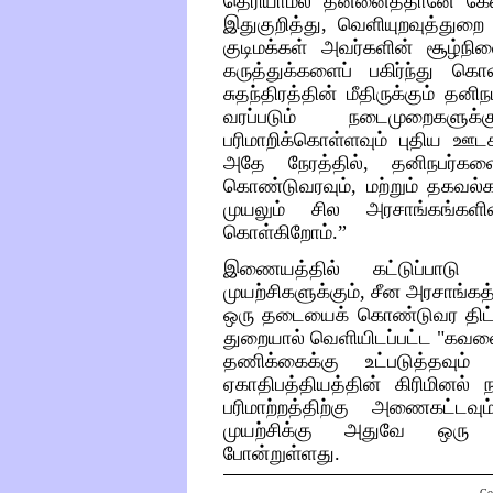
தெரியாமல்
தன்னைத்தானே
கே
இதுகுறித்து
,
வெளியுறவு
த்துறை
குடிமக்கள்
அவர்களின்
சூழ்நி
கருத்துக்களைப்
பகிர்ந்து
கொள
சுதந்திரத்தின்
மீதிருக்கும்
தனிநப
வரப்படும்
நடைமுறைகளுக்க
பரிமாறிக்கொள்ளவும்
புதிய
ஊடக
அதே
நேரத்தில்
,
தனிநபர்கள
கொண்டுவரவும்
,
மற்றும்
தகவல்க
முயலும்
சில
அரசாங்கங்களி
கொள்கிறோம்
.”
இணையத்தில்
கட்டுப்பாடு
முயற்சிகளுக்கும்
,
சீன
அரசாங்கத்
ஒரு
தடையைக்
கொண்டுவர
திட
துறையால்
வெளியிடப்பட்ட
"
கவல
தணிக்கைக்கு
உட்படுத்தவும்
ஏகாதிபத்தியத்தின்
கிரிமினல்
பரிமாற்றத்திற்கு
அணைகட்டவும
முயற்சிக்கு
அதுவே
ஒரு
போன்றுள்ளது
.
Co