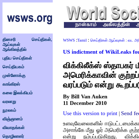
தினசரி செய்திகள்,
:
:
WSWS
Tamil
செய்திகள் ஆய்வுகள்
:
வட அம
ஆய்வுகள்
ஆங்கிலத்தில்
US indictment of WikiLeaks fo
புதிய செய்திகள்
விக்கிலீக்ஸ்
ஸ்தாபகர்
ம
செய்தியகம்
அமெரிக்காவின்
குற்றப
முன்னோக்கு
வரப்படும்
என்று
கூறப்ப
காங்கிரஸ்
கலை இலக்கியம்
By Bill Van Auken
வரலாறு
11 December 2010
நூலகம்
Use this version to print
Send fe
|
விஞ்ஞானம்
உளவுவேலைகளில்
ஈடுபட்டமைக்
விவாதங்கள்
அசாங்கே
மீது
ஓர்
அமெரிக்க
குற்
என்று
நம்பப்படுகிறது
.
விக்கி
தொழிலாளர்