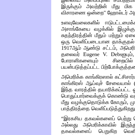
இருக்கும்
அவற்றின்
மீது
மிக
விசாரணை
ஒன்றை
"
ஹோல்டர்
அற
உளவுவேலைகளில்
ஈடுபட்டமைக
அசாங்கேயை
வழக்கில்
இழுக்கு
சுதந்திரத்தின்
மீதும்
மற்றும்
ஏன
ஒரு
வெளிப்படையான
தாக்குதல்
1917
ஆம்
ஆண்டு
சட்டம்
,
அமெரி
தலைவர்
Eugene V. Debs
ஐயும்
போராளிகளையும்
சிறையில்
பயன்படுத்தப்பட்ட
பிற்போக்குத்
அமெரிக்க
காங்கிரஸால்
கட்சிசார்
காங்கிரஸ்
ஆய்வுச்
சேவையால்
இந்த
வாரத்தில்
தயாரிக்கப்பட்ட
ஓ
பொதுப்பார்வைக்குக்
கொண்டு
வ
மீது
வழக்குதொடுக்க
கோரும்
,
ம
பாத்திரத்தை
வெளிப்படுத்துகிறத
“
இரகசிய
தகவல்களைப்
பெற்று
அல்லது
அமெரிக்காவில்
இருந்
தகவல்களைப்
பெறுகிற
வெளி