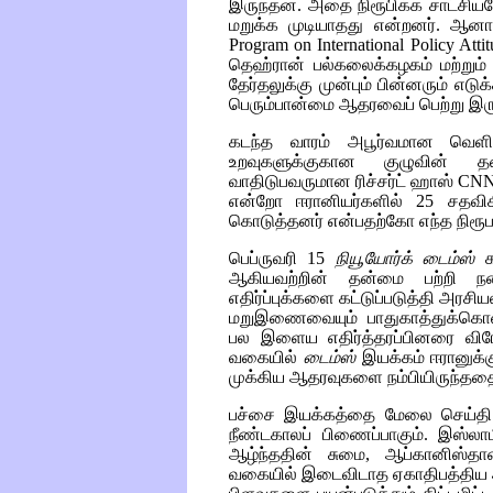
இருந்தன. அதை நிரூபிக்க சாட்சிய
மறுக்க முடியாதது என்றனர். ஆனால
Program on International Policy Attit
தெஹ்ரான் பல்கலைக்கழகம் மற்றும
தேர்தலுக்கு முன்பும் பின்னரும் எடு
பெரும்பான்மை ஆதரவைப் பெற்று இருந
கடந்த வாரம் அபூர்வமான வெளிப்
உறவுகளுக்குகான குழுவின் தல
வாதிடுபவருமான ரிச்சர்ட் ஹாஸ்
CN
என்றோ ஈரானியர்களில் 25 சதவி
கொடுத்தனர் என்பதற்கோ எந்த நிரூ
பெப்ருவரி 15
நியூயோர்க் டைம்ஸ்
கட
ஆகியவற்றின் தன்மை பற்றி நன
எதிர்ப்புக்களை கட்டுப்படுத்தி அரசி
மறுஇணைவையும் பாதுகாத்துக்கொள்
பல இளைய எதிர்த்தரப்பினரை விரோத
வகையில்
டைம்ஸ்
இயக்கம் ஈரானுக்கு
முக்கிய ஆதரவுகளை நம்பியிருந்ததையும
பச்சை இயக்கத்தை மேலை செய்தி ஊ
நீண்டகாலப் பிணைப்பாகும். இஸ்லா
ஆழ்ந்ததின் சுமை, ஆப்கானிஸ்தான
வகையில் இடைவிடாத ஏகாதிபத்திய அழ