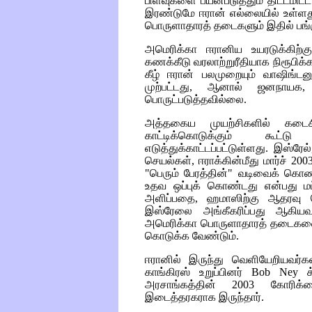
பிளவுகளை பயன்படுத்தும் திட்டமிட்
இரண்டுமே ஈரான் எல்லையில் உள்
பொருளாதாரத் தடைகளும் இதில் பங்
அமெரிக்கா ஈரானிய உயரடுக்கிற
கணக்கீடு வரலாற்றுரீதியாக நிரூபிக்க
கீழ் ஈரான் பலமுறையும் வாஷிங்ட
முற்பட்டது, ஆனால் ஜனநாயக,
பொருட்படுத்தவில்லை.
அத்தகைய முயற்சிகளில் கட
காட்டிக்கொடுக்கும் கூட்ட
எடுத்துக்காட்டப்பட்டுள்ளது. இஸ்ர
செயல்கள், ஈராக்கின்மீது மார்ச் 20
"பெரும் பேரத்தின்" வடிவைக் கொண
உதவ ஒப்புக் கொண்டது என்பது மட
அளிப்பதை, ஹமாஸிற்கு ஆதரவு கொ
இஸ்ரேலை அங்கீகரிப்பது ஆகியவ
அமெரிக்கா பொருளாதாரத் தடைகளை 
கொடுக்க வேண்டும்.
ஈரானில் இருந்து வெளியேறியவர்
காங்கிரஸ் உறுப்பினர்
Bob Ney
க்
அரசாங்கத்தின் 2003 கோரிக்க
இடைத்தரகராக இருந்தார்.