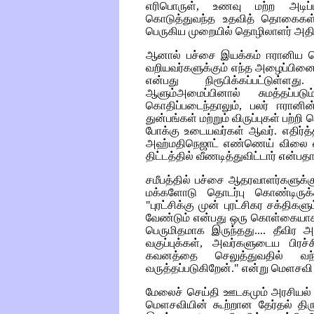
எரிபொருள், உணவு மற்ற அடிப
கொடுத்துவந்த உதவித் தொகைகள்
பெருகிய முறையில் தொழிலாளர் அ
ஆனால் பச்சை இயக்கம் ஈரானிய தொழி
வறியவர்களுக்கும் எந்த அழைப்பினையு
என்பது நிரூபிக்கப்பட்டுள
ஆளும்அமைப்பினால் சுமத்தப்
கொதிப்படைந்தாலும், பலர் ஈரானி
துன்பங்கள் மற்றும் விருப்புகள் பற்றி
போக்கு உடையவர்கள் ஆவர். எதிர்த்
அஹ்மதிநெஜாட் எண்ணெய் விலை ஏற
திட்டத்தில் வீணடித்துவிட்டார் என்பதா
சமீபத்தில் பச்சை ஆதரவாளர்களுக்
மக்களோடு தொடர்பு கொண்டிருக
"புரட்சிக்கு முன் புரட்சிகர சக்திக
வேண்டும் என்பது ஒரு கொள்கையாக
பெருமிதமாக இருந்தது.... தீவிர அ
வகுப்புக்கள், அவர்களுடைய பிரச
கவனத்தை செலுத்துவதில் வந்
வருத்தப்படுகிறேன்." என்று மெளசவி 
மேலைச் செய்தி ஊடகமும் அரசியல் அ
மெளசவியின் கூற்றான தேர்தல் திரு