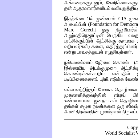
அக்கறைகளுடனும், கோரிக்கைகளு
தன் ஆதரவாளர்களிடம் வலியுறுத்தியுள
இதற்கிடையில் முன்னாள்
CIA
முகவ
அமைப்பின்
(Foundation for Democra
Marc Gerecht
ஒரு
நியூயோர்
அஹ்மதிநெஜாட்டின் பெருகிய வலத
புரட்சிக்குப்பின் ஆட்சிக்கு தளம
வறியவர்கள்) களை, எதிர்த்தரப்பினர
என்று பரவசத்துடன் எழுதியுள்ளார்.
நல்லெண்ணம் நேர்மை கொண்ட (அ
இஸ்லாமிய அடக்குமுறை ஆட்சிக்க
கொண்டிக்கக்கூடும் என்பதில
படிப்பினைகளைப் பற்றி எடுக்க வேண்ட
எல்லாவற்றிற்கும் மேலாக தொழிலாள
முதலாளித்துவத்தின் எந்தப் பிர
உண்மையான ஜனநாயகம் தொழிலாள வ
தங்கள் சமூக நலன்களை ஒரு சர்வதே
அணிதிரள்வதின் மூலம்தான் நிறுவப்பட
Copy
World Socialist W