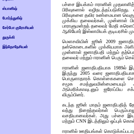
பச்சை இயக்கம் ஈரானின் முதலாளித்
ஸ்பானிஷ்
பிரிவுகளால் வழிநடத்தப்படுகிறது
பிரிவுகளை தவிர உண்மையான வெகுஜ
போர்த்துகீஷ்
முக்கிய தலைவர்கள், முன்னாள் 
பாராளுமன்றத் தலைவர் மேதி கரெளப
சேர்போ குரோசியன்
ஆகியோர் இஸ்லாமியக் குடியரசில் மு
துருக்கி
மெளசவியின் ஜூன் 2009 ஜனாதிபதி
நன்கொடைகளில் முக்கியமாக அளித
இந்தோநேசியன்
முன்னாள் ஜனாதிபதி மற்றும் தற்ப
தலைவர் மற்றும் ஈரானின் பெரும் செல்
ஈரானின் ஜனாதிபதியாக 1989ல் இரு
இருந்து 2005 வரை ஜனாதிபதியாக
பொருளாதாரக் கொள்கைகளை செயல
சமூக சமத்துவமின்மையையும் 
அமெரிக்காவுடனும் ஐரோப்பிய ச
விரும்பினர்.
கடந்த ஜூன் மாதம் ஜனாதிபதித் தேர்
வந்து நிறைந்தவர்கள் பெரும்ப
வசதியானவர்கள். அது பச்சை இய
மற்றும்
CNN
இடத்திலும் ஒப்புக் கொள
ஈரானில் ஊதியங்கள் கொடுக்கப்படா