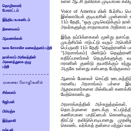
உள்ள ஆட்சி தவிர்க்க முடியாமல் கவிழ
தொழிலாளர்
போராட்டம்
Voice of America
வின் பேர்சிய மொ
இஸ்லாமியக் குடியரசின் முன்னாள் 
இந்திய உபகண்டம்
11ம் தேதி, "ஒரு முடிவெடுக்கும் நாள
அவர்களுக்கு சாதாகமாக அதிகார பலத்
நினைவகம்
இந்த நம்பிக்கைகள் மூன்று தசாப்
ஆவணங்கள்
முயற்சியில் ஈடுபட்டு வரும் அமெரிக
பெப்ருவரி 11ம் தேதி "தெஹ்ரானில் ப
உலக சோசலிச வலைத்தளம் பற்றி
"[அரசாங்கம்] மீண்டும் தெஹ்ரா
நான்காம் அகிலத்தின்
எதிர்ப்பாளர்கள் தெருக்களுக்கு 
அனைத்துலக குழு
ஈரானின் குண்டு தயாரிக்கும் உந்துதல
பற்றி
அருகே உள்ளது என்பதை மேற்குலகம் அ
ஆனால் மேலைச் செய்தி ஊடகத்திற்க
ஈரானிய அரசாங்கம் பச்சை இயக
ஆதரவாளர்களை மில்லியன் கணக்கில் 
சிங்களம்
மேற்கொண்டது.
ஜேர்மன்
அரசாங்கத்தின் அச்சுறுத்தல்கள்,
தொடர்புகளை தடைக்கு உட்படுத
பிரெஞ்சு
கணிசமான பாதிப்பைக் கொண்டிரு
திரட்டு தவிடுபொடியானது முதல
இத்தாலி
கொண்ட வர்க்கத் தன்மை மற்றும் வல
ரஷ்யன்