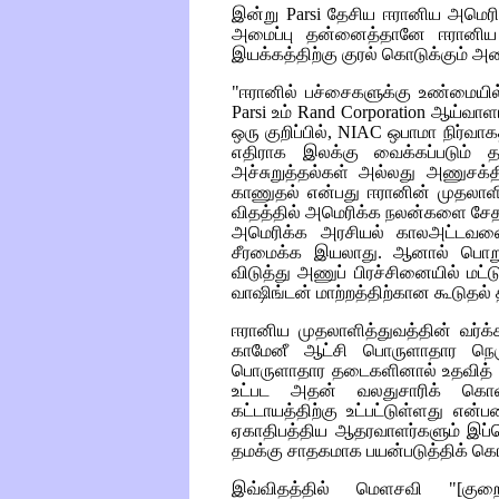
இன்று
Parsi
தேசிய ஈரானிய அமெரிக்
அமைப்பு தன்னைத்தானே ஈரானிய அ
இயக்கத்திற்கு குரல் கொடுக்கும் அம
"ஈரானில் பச்சைகளுக்கு உண்மையில
Parsi
உம்
Rand Corporation
ஆய்வா
ஒரு குறிப்பில்,
NIAC
ஒபாமா நிர்வாகத
எதிராக இலக்கு வைக்கப்படும் த
அச்சுறுத்தல்கள் அல்லது அணுசக்த
காணுதல் என்பது ஈரானின் முதலாளித்த
விதத்தில் அமெரிக்க நலன்களை சேதப்
அமெரிக்க அரசியல் காலஅட்டவணை
சீரமைக்க இயலாது. ஆனால் பொறு
விடுத்து அணுப் பிரச்சினையில் மட்ட
வாஷிங்டன் மாற்றத்திற்கான கூடுதல் 
ஈரானிய முதலாளித்துவத்தின் வர்க
காமேனீ ஆட்சி பொருளாதார நெர
பொருளாதார தடைகளினால் உதவித் 
உட்பட அதன் வலதுசாரிக் கொ
கட்டாயத்திற்கு உட்பட்டுள்ளது என்
ஏகாதிபத்திய ஆதரவாளர்களும் இப்ப
தமக்கு சாதகமாக பயன்படுத்திக் கொள
இவ்விதத்தில் மெளசவி "[குற