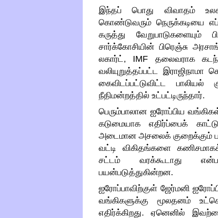
இந்தப் பொது விவாதம் உலக 
கொண்டுவரும் நெருக்கடியை எப்பட
கருத்து வேறுபாடுகளையும் பிர
சார்க்கோசியின் பிரெஞ்சு அரசாங
லகார்ட்
, IMF
தலைவராக கடந்த
வலியுறுத்தப்பட்ட இராஜிநாமா செ
கைவிடப்பட்டுவிட்ட பாலியல் 
நீதிமன்றத்தில் உட்பட்டிருந்தார்
.
பெரும்பாலான ஐரோப்பிய வங்கிக
கடுமையாக எதிர்ப்பைக் காட்ட
அடைமான அசலைக் குறைக்கும் படி வ
வட்டி விகிதங்களை கணிசமாகக்
சட்டம் வரக்கூடாது என்ப
பயன்படுத்துகின்றன
.
ஐரோப்பாவிற்குள் ஜேர்மனி ஐரோப்ப
வங்கிகளுக்கு மூலதனம் உட்செ
எதிர்க்கிறது
.
ஏனெனில் இவற்றை