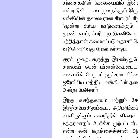
சந்தைகளின் நிலைமையில் இன்
என்ற நிதிய நடைமுறைக்குள் இரு
வங்கியின் தலைவரான ரோபர்ட் ஜோ
“
மூன்று சிறிய நாடுகளுக்கும
தூண்டலாம்
,
பெரிய நாடுகளிலோ 
பற்றித்தான் கவலைப்படுவதாக
”
த
வழிமொழிவது போல் உள்ளது
.
குரல் முறை
,
கருத்து இரண்டிலுமே
தலைவர் பென் பர்னன்கேயுடைய கர
வகையில் வேறுபட்டிருந்தன
.
பிந்
ஐரோப்பிய மத்திய வங்கியின் த
அன்று பேசினார்
.
இந்த வசந்தகாலம் மற்றும் க
இருந்தபோதிலும்கூட
,
அமெரிக்கப
வரவிருக்கும் காலத்தில் விரை
உத்தரவாதம் அளிக்க முற்பட்டார்
என்ற தன் கருத்தைத்தான் அவர