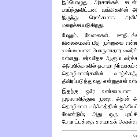
இப்பொழுது அரசாங்கக் கடன் ந
பாய்ந்துவிட்டன
;
வங்கிகளின் அ
இருந்து ரொக்கமாக அளிக்கப
மறைக்கப்படுகிறது
.
மேலும்
,
வேலைகள்
,
ஊதியங்
நிலைமைகள் மீது முற்றுகை என்ற
உண்மையான பொருளாதார வளர்ச்சி 
உள்ளது
.
சர்வதேச ஆளும் வர்க்க
அமெரிக்காவில் ஒபாமா நிர்வாகம் 
தொழிலாளர்களின் வாழ்க்க
தீவிரப்படுத்துவது என்றுதான் உள
இதற்கு ஒரே உண்மையான தீர்வ
முதலாளித்துவ முறை
,
அதன் அர
தொழிலாள வர்க்கத்தின் ஐக்கிய
வேண்டும்
;
அது ஒரு புரட்ச
போராட்டத்தை தளமாகக் கொள்ள
Co