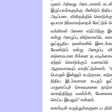
மூலம் அல்லது அடைமானக் கடன்
இருப்பவர்களுக்கு மீண்டும் நிதிய
அடிப்படை விகிதத்தில் கொடுக்
ஒபாமா நிர்வாகத்தைக் கேட்டுக் 
வங்கிகள் பிணை எடுப்பிற்கு இ
என்று அழைப்பு விடுகையில்
,
சுக
ஓய்வூதிய நலன்களில் இடைக்க
வேண்டும் என்று அழைப்பு விட
கடுமையான சிக்கன நடவடிக்கைக
ஏற்றம் கொடுக்கும் வகையில
ஆதரவாகவும் வாதிட்டுள்ளார்
. “
பொருள் இன்னும் கூடுதான
,
கடு
நிதிய இடர்களான உயரும் ஓய்
பாதுகாப்புச் செலவுகளை நாடுக
காலத்திற்கு வளர்ச்சி
,
வேலைகள்
செய்ய இயலும்
”
என்றார்
.
லகார்டின் கருத்துக்களுடைய தீவி