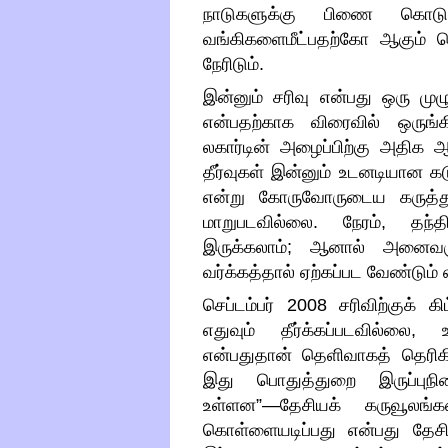
நாடுகளுக்கு பிணை கொடுப
வங்கிகளைமீட்பதற்கோ ஆகும் ச
நேரிடும்
.
இன்னும் சரிவு என்பது ஒரு ம
என்பதற்காக விரைவில் ஒருங
லகார்டின் அழைப்பிற்கு அதிக
தீர்வுகள் இன்னும் உடனடியான
என்று கோருவோருடைய கருத்துக
மாறுபடவில்லை
.
நேரம்
,
தந்
இருக்கலாம்
;
ஆனால் அனைவரு
வர்க்கத்தால் ஏற்கப்பட வேண்டும் 
செப்டம்பர்
2008
சரிவிற்குக் க
எதுவும் தீர்க்கப்படவில்லை
,
என்பதுதான் தெளிவாகத் தெரிக
இது பொதுத்துறை இருப்புநிலைக
உள்ளன
”—
தேசியக் கருவூலங்
கொள்ளையடிப்பது என்பது தேசி