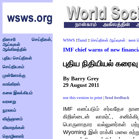
தினசரி செய்திகள்,
:
:
WSWS
Tamil
செய்திகள் ஆய்வுகள்
:
உலக ப
ஆய்வுகள்
IMF chief warns of new financ
ஆங்கிலத்தில்
புதிய செய்திகள்
புதிய நிதியியல் கரைவு 
செய்தியகம்
முன்னோக்கு
By Barry Grey
காங்கிரஸ்
29 August 2011
கலை இலக்கியம்
use this version to print
Send feedback
|
வரலாறு
IMF
எனப்படும் சர்வதேச நா
நூலகம்
கிறிஸ்டைன் லாகர்ட்
,
சனிக்க
விஞ்ஞானம்
பொருளாதார வல்லுனர்கள் மற்
விவாதங்கள்
Wyoming
இன் ராக்கி மலை சுற்
தொழிலாளர்