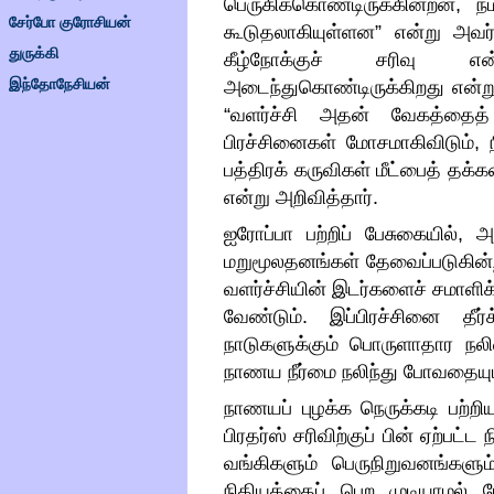
பெருகிக்கொண்டிருக்கின்றன
,
ந
சேர்போ குரோசியன்
கூடுதலாகியுள்ளன
”
என்று அவர்
துருக்கி
கீழ்நோக்குச் சரிவு எ
இந்தோநேசியன்
அடைந்துகொண்டிருக்கிறது என்று உ
“
வளர்ச்சி அதன் வேகத்தைத்
பிரச்சினைகள் மோசமாகிவிடும்
,
பத்திரக் கருவிகள் மீட்பைத் தக்
என்று அறிவித்தார்
.
ஐரோப்பா பற்றிப் பேசுகையில்
,
அ
மறுமூலதனங்கள் தேவைப்படுகின
வளர்ச்சியின் இடர்களைச் சமாள
வேண்டும்
.
இப்பிரச்சினை தீர்
நாடுகளுக்கும் பொருளாதார நல
நாணய நீர்மை நலிந்து போவதையும
நாணயப் புழக்க நெருக்கடி பற்றிய
பிரதர்ஸ் சரிவிற்குப் பின் ஏற்பட்ட
வங்கிகளும் பெருநிறுவனங்களு
நிதியத்தைப் பெற முடியாமல் ப