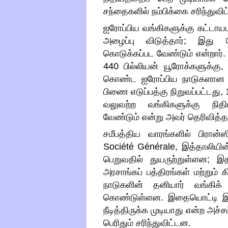
சந்தைகளில் நம்பிக்கை சரிந்துவி
ஐரோப்பிய வங்கிகளுக்கு கட்டாயம
அழைப்பு விடுத்தார்
;
இது தே
கொடுக்கப்பட வேண்டும் என்றார்
440
பில்லியன் யூரோக்களுக்கு
கொண்ட ஐரோப்பிய நாடுகளான அ
பிணை எடுப்பத்கு நிறுவப்பட்டது
,
வலுவற்ற வங்கிகளுக்கு நிதி
வேண்டும் என்று அவர் தெரிவித்தா
சமீபத்திய வாரங்களில் பிரான
Société Générale,
இத்தாலியின
பெறுவதில் துயருற்றுள்ளன
;
இத
அரசாங்கப் பத்திரங்கள் மற்றும்
நாடுகளின் தனியார் வங்கிக் 
கொண்டுள்ளன
.
இதையொட்டி இக
நீடித்திருக்க முடியாது என்ற அச்ச
பெரிதும் சரிந்துவிட்டன
.