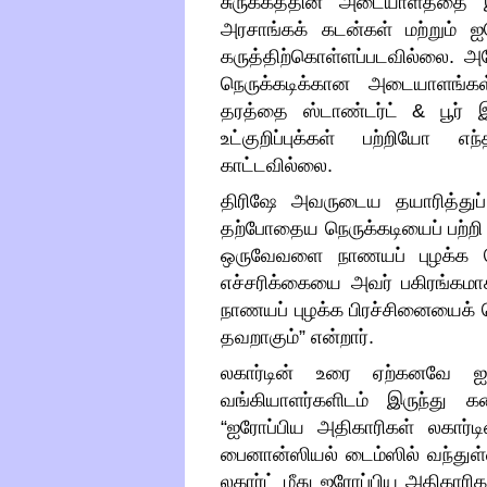
சுருக்கத்தின் அடையாளத்தை இ
அரசாங்கக் கடன்கள் மற்றும் ஐர
கருத்திற்கொள்ளப்படவில்லை
.
அத
நெருக்கடிக்கான அடையாளங்கள் 
தரத்தை ஸ்டாண்டர்ட்
&
பூர்
உட்குறிப்புக்கள் பற்றிய
காட்டவில்லை
.
திரிஷே அவருடைய தயாரித்துப்
தற்போதைய நெருக்கடியைப் பற்றி நே
ஒருவேவளை நாணயப் புழக்க நெர
எச்சரிக்கையை அவர் பகிரங்கமா
நாணயப் புழக்க பிரச்சினையைக் கொ
தவறாகும்
”
என்றார்
.
லகார்டின் உரை ஏற்கனவே ஐர
வங்கியாளர்களிடம் இருந்து க
“
ஐரோப்பிய அதிகாரிகள் லகார்டின
பைனான்ஸியல்
டைம்ஸில்
வந்துள
லகார்ட் மீது ஐரோப்பிய அதிகாரிகள