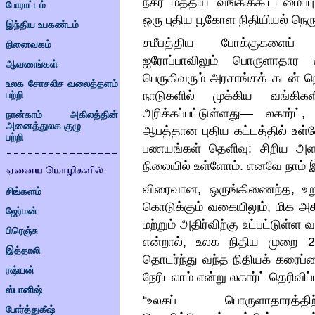
நகர மத்திய வங்கிக்கூட்டமைப்ப
போராட்டம்
ஒரு புதிய பூகோள நிதியியல் நெருக்
இந்திய உபகண்டம்
சமீபத்திய போக்குகளைப் பற
நினைவகம்
ஐரோப்பாவிலும் பொருளாதார வளர
ஆவணங்கள்
பெருகிவரும் அரசாங்கக் கடன் நெ
உலக சோசலிச வலைத்தளம்
நாடுகளில் முக்கிய வங்கிகள
பற்றி
அரிக்கப்பட்டுள்ளது
—
லகார்ட்
, 
நான்காம் அகிலத்தின்
அனைத்துலக குழு
ஆபத்தான புதிய கட்டத்தில் உள்ள
பற்றி
பணயங்கள் தெளிவு
:
சிறிய அளவ
நிலையில் உள்ளோம்
.
எனவே நாம் 
விரைவான
,
ஒருங்கிணைந்த
,
உற
சிங்களம்
கொடுக்கும் வகையிலும்
,
மிக அத
ஜேர்மன்
மற்றும் அதிர்விற்கு உட்பட்டுள்
பிரெஞ்சு
என்றால்
,
உலக நிதிய முறை
2
இத்தாலி
தொடர்ந்து வந்த நிதியக் கரைப்
ரஷ்யன்
நேரிடலாம் என்று லகார்ட் தெரிவிப
ஸ்பானிஷ்
“
உலகப் பொருளாதாரத்தி
போர்த்துகீஷ்