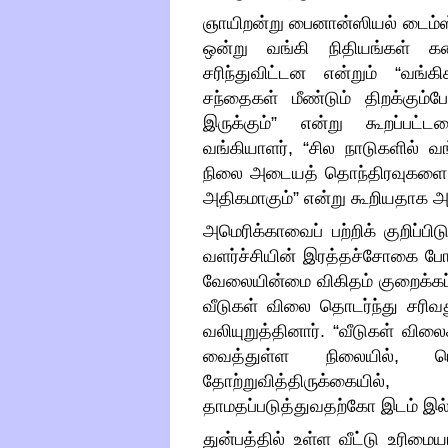
ஞாயிறன்று பைனான்ஸியல்
டைம்ஸ
ஒன்று வங்கி நிதியங்கள் க
சரிந்துவிட்டன என்றும்
“
வங்க
சந்தைகள் மீண்டும் திறக்கும்
இருக்கும்
”
என்று கூறப்பட்ட
வங்கியாளர்
, “
சில நாடுகளில் வங
நிலை அடையத் தொந்திரவுகள
அதிகமாகும்
”
என்று கூறியதாக அ
அமெரிக்காவைப் பற்றிக் குறிப்ப
வளர்ச்சியின் இரத்தச்சோகை போ
வேலையின்மை விகிதம் குறைக்கப்
வீடுகள் விலை தொடர்ந்து சரிவது
வலியுறுத்தினார்
. “
வீடுகள் விலை
வைத்துள்ள நிலையில்
,
ப
தோற்றுவித்திருக்கையில்
தாமதப்படுத்துவதற்கோ இடம் இ
துன்பத்தில் உள்ள வீட்டு உரிமைய