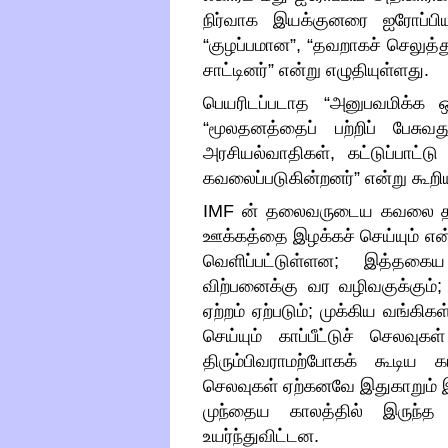
நிர்வாக இயக்குனரை ஐரோப்பி
“
குழப்பமான
”, “
தவறாகச் செலுத்த
சாட்டினர்
”
என்று எழுதியுள்ளது
.
பெயரிடப்படாத
“
அனுபவமிக்க 
“
மூலதனத்தைப் பற்றிப் பேசுவ
அரசியல்வாதிகள்
,
கட்டுப்பாட்ட
கவலைப்படுகின்றனர்
”
என்று கூற
IMF
ன் தலைவருடைய கவலை தரும்
ஊக்கத்தை இழக்கச் செய்யும் என
வெளிப்பட்டுள்ளன
;
இத்தகைய 
விற்பனைக்கு வர வழிவகுக்கும்
ஏற்றம் ஏற்படும்
;
முக்கிய வங்கிகள
செய்யும் காப்பீட்டுச் செலவுகள
திரும்பிவராமற்போகக் கூடிய 
செலவுகள் ஏற்கனவே இதுகாறும் 
முந்தைய காலத்தில் இருந்
உயர்ந்துவிட்டன
.